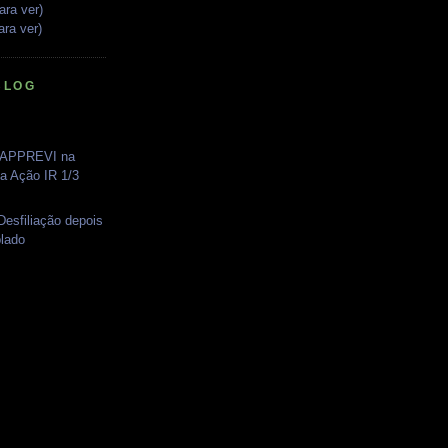
ara ver)
ara ver)
BLOG
AAPPREVI na
a Ação IR 1/3
esfiliação depois
lado