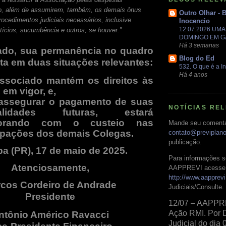
ão, além de assumirem, também, os demais ônus
Outro Olhar - 
rocedimentos judiciais necessários, inclusive
Inocencio
12.07.2026 UM
tícios, sucumbência e outros, se houver.”
DOMINGO EM 
Há 3 semanas
lado, sua permanência no quadro
Blog do Ed
lta em duas situações relevantes:
532. O que é a In
Há 4 anos
ssociado mantém os direitos às
em vigor, e,
assegurar o pagamento de suas
NOTÍCIAS RE
alidades futuras, estará
borando com o custeio nas
Mande seu comentá
cipações dos demais Colegas.
contato@previplan
publicação.
ba (PR), 17 de maio de 2025.
Para informações s
Atenciosamente,
AAPPREVI acesse 
http://www.aapprevi
cos Cordeiro de Andrade
Judiciais/Consulte.
Presidente
12/07 – AAPPR
Ação RMI. Por 
ntônio Américo Ravacci
Judicial do dia 