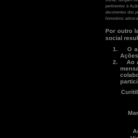
pertinentes à Aç
decorrentes dos p
honorários advoca
Por outro 
social resu
1.
O a
Ações 
2.
Ao 
mens
cola
parti
Curiti
Mar
A