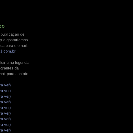
RO
 publicação de
que gostaríamos
ua para o email:
o1.com.br
luir uma legenda
tegrantes da
mail para contato.
ra ver)
ra ver)
ra ver)
ra ver)
ra ver)
ra ver)
ra ver)
ra ver)
ra ver)