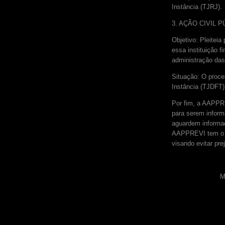
Instância (TJRJ).
3. AÇÃO CIVIL 
Objetivo: Pleitei
essa instituição f
administração da
Situação: O proc
Instância (TJDFT
Por fim, a AAPPRE
para serem inform
aguardem informaç
AAPPREVI tem o cu
visando evitar pr
M