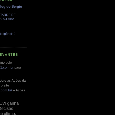
Blog do Sergio
A TARDE DE
GAROPABA
teligência?
LEVANTES
rio pelo
o1.com.br
para
obre as Ações da
o site
.com.br/
– Ações
EVI ganha
Decisão
05 último,