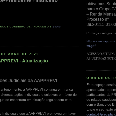
ce-Presidente Financeiro
obtivemos Sent
para o Grupo G
– Renda Mensal 
Processo nº
38.2011.5.01.00
RCOS CORDEIRO DE ANDRADE
ÀS
14:40
Conheça a íntegra da
http://www.aapprevi
mi.pdf
ACESSE O SITE DA
 DE ABRIL DE 2025
AS ÚLTIMAS NOTÍ
PPREVI - Atualização
O BB DE OUT
ões Judiciais da AAPPREVI
Este espaço destin
o anteriormente, a AAPPREVI continua em franca
aposentados e pens
participantes da PR
 diversas ações individuais e coletivas em favor de
de relatos saudoso
que se encontram em situação regular com esta
com o Banco do Bras
Envie o seu texto p
is Individuais que a AAPPREVI promoveu em favor
contato@previplan