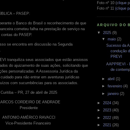
Foto nº 10
(clique p
Foto nº 11
(clique p
PÚBLICA – PASEP:
a perante o Banco do Brasil o reconhecimento de que
ARQUIVO DO 
inanceira cometeu falha na prestação de serviço na
▼
2025
(9)
s contas do PASEP.
▼
maio
(2)
esso se encontra em discussão na Segunda
Sucesso da 
).
condução d
PREVI
VI tranquiliza seus associados que estão ansiosos
AAPPREVI - D
ados do ajuizamento de suas ações, solicitando que
de contemp
ões personalizadas. A Assessoria Jurídica da
idado para não entrar em aventuras jurídicas
►
abril
(1)
ejuízos com sucumbências para os associados.
►
fevereiro
(4)
Curitiba – PR, 27 de abril de 2025
►
janeiro
(2)
ARCOS CORDEIRO DE ANDRADE
►
2024
(34)
Presidente
►
2023
(40)
ANTONIO AMÉRICO RAVACCI
►
2022
(49)
Vice-Presidente Financeiro
►
2021
(26)