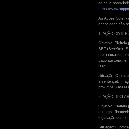
de seus associado
https://www.aappre
As Ações Coletiva
associados são as
1. AÇÃO CIVIL 
Objetivo: Pleitei
BET (Benefício Es
prematuramente no 
pago até zerament
isso.
Situação: O proces
a sentença). Imag
próximos 6 meses
2. AÇÃO DECLAR
Objetivo: Pleite
encargos financei
legislação dos em
Situação: O proc