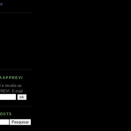
br
AAPPREVI
l e receba as
PREVI.
E-mail
POSTS