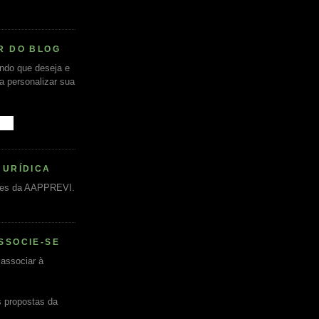
R DO BLOG
undo que deseja e
ra personalizar sua
JURÍDICA
es da AAPPREVI.
SSOCIE-SE
associar à
s propostas da