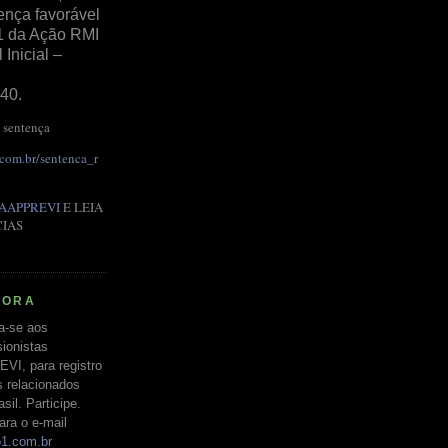
ença favorável
1 da Ação RMI
Inicial –
40.
 sentença
.com.br/sentenca_r
AAPPREVI
E LEIA
CIAS
RORA
a-se aos
ionistas
EVI, para registro
s relacionados
il. Participe.
ara o e-mail
o1.com.br