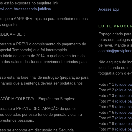
s estão expostas no seguinte link:
vi.com.br/assessoria-juridica/
.
Acesse aqui
s que a AAPPREVI ajuizou para beneficiar os seus
 seguintes:
EU TE PROCU
Espaço criado para
PÚBLICA – BET:
fotos com colegas 
a perante a PREVI o complemento do pagamento do
de rever. Mande a s
pecial Temporário) que foi interrompido
contato@previplan
início de janeiro de 2014, o qual deveria ter sido
o dos saldos dos fundos previamente criados para
Não esqueça de inc
identificando os in
fotografia com o e-
so está na fase final de instrução (preparação para
inamos que a sentença deverá ser prolatada nos
Foto nº 1
(clique pa
.
Foto nº 2
(clique pa
Foto nº 3
(clique pa
ATÓRIA COLETIVA – Empréstimo Simples:
Foto nº 4
(clique pa
Foto nº 5
(clique pa
ia perante a PREVI a DECLARAÇÃO de que os
Foto nº 6
(clique pa
ros cobrados por esse fundo de pensão violam a
Foto nº 7
(clique pa
préstimos pessoais.
Foto nº 8
(clique pa
Foto nº 9
(clique pa
esso se encontra em discussão na Segunda