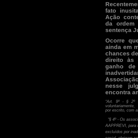
Recenteme
fato inusi
Ação conte
da ordem 
sentença Ju
Ocorre que
ainda em m
chances de
direito à
ganho de 
inadvert
Associaçã
nesse jul
encontra a
“Art. 9º - § 2º
voluntariamente
por
escrito, com 
“§ 4º - Os assoc
AAPPREVI, para re
excluídos por ina
social, obrigam-s