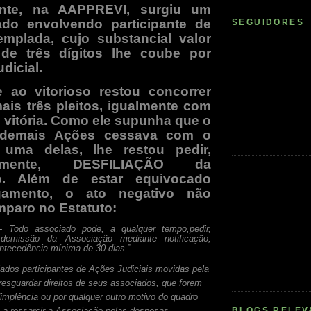
nte, na AAPPREVI, surgiu um
tado envolvendo participante de
SEGUIDORES
mplada, cujo substancial valor
de três dígitos lhe coube por
dicial.
 ao vitorioso restou concorrer
ais três pleitos, igualmente com
 vitória. Como ele supunha que o
s demais Ações cessava com o
uma delas, lhe restou pedir,
idamente, DESFILIAÇÃO da
o. Além de estar equivocado
gamento, o ato negativo não
mparo no Estatuto:
 - Todo associado pode, a qualquer tempo,
pedir,
, demissão da Associação mediante notificação,
antecedência mínima de 30 dias.”
iados participantes de Ações Judiciais movidas pela
sguardar direitos de seus associados, que forem
dimplência ou por qualquer outro motivo do quadro
BLOGS RELEV
e a ressarcir a Associação pelas despesas