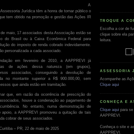
A
sessoria Jurídica têm a honra de tornar público o
ue tem obtido na promoção e gestão das Ações IR
TROQUE A CO
Escolha a cor de f
 de maio, 17 associados desta Associação estão se
clique sobre ela pa
co do Brasil ou à Caixa Econômica Federal para
leitura.
lução do imposto de renda cobrado indevidamente.
o personalizada a cada associado.
ndação em fevereiro de 2010, a AAPPREVI já
nas de ações dessa natureza (em grupos),
ASSESSORIA 
versos associados, conseguindo a devolução de
da no montante superior a R$ 900.000,00, sem
Acompanhe as Açõ
cessos que ainda estão em tramitação.
Clique aqui
rmar que, em razão da ocorrência de prescrição do
s associados, houve a condenação ao pagamento de
CONHEÇA E A
ucumbência. No entanto, numa demonstração de
Clique aqui
para se 
de apoio, a AAPPREVI promoveu a quitação de tais
AAPPREVI.
da cobrar de seus associados.
Conheça o site e a
Curitiba – PR, 22 de maio de 2025
AAPPREVI.