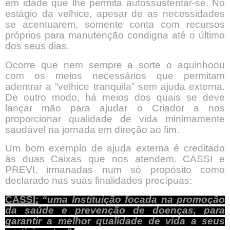
em idade que lhe permita autossustentar-se. No
estágio da velhice, apesar de as necessidades
se acentuarem, somente conta com recursos
próprios para manutenção condigna até o último
dos seus dias.
Ocorre que nem sempre a sorte o aquinhoou
com os meios necessários que permitam
adentrar a “velhice tranquila” sem ajuda externa.
De outro modo, há meios dos quais se deve
lançar mão para ajudar o Criador a nos
proporcionar qualidade de vida minimamente
saudável na jornada em direção ao fim.
Um bom exemplo de ajuda externa é creditado
às duas Caixas que nos atendem. CASSI e
PREVI, irmanadas num só propósito como
declarado nas suas finalidades precípuas:
CASSI:
“uma Instituição focada na promoção
da saúde e prevenção de doenças, para
garantir a melhor qualidade de vida a seus