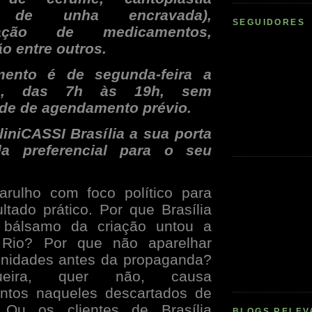
da de unha encravada),
SEGUIDORES
tração de medicamentos,
o entre outros.
mento é de segunda-feira a
ira, das 7h às 19h, sem
de de agendamento prévio.
iniCASSI Brasília a sua porta
da preferencial para o seu
arulho com foco político para
ltado prático. Por que Brasília
bálsamo da criação untou a
Rio? Por que não aparelhar
Unidades antes da propaganda?
eira, quer não, causa
entos naqueles descartados de
Ou os clientes de Brasília
BLOGS RELEV