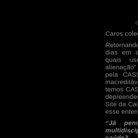
C
Caros cole
Retornand
dias em a
quais us
alienação
pela CASS
inacreditá
temos CASS
depreender
Site da Ca
esse ente
“Já pen
multidisc
saúde?