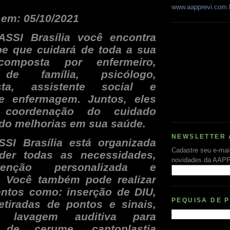
www.aapprevi.com.
 em: 05/10/2021
ASSI Brasília você encontra
e que cuidará de toda a sua
 composta por enfermeiro,
de família, psicólogo,
nista, assistente social e
e enfermagem. Juntos, eles
 coordenação do cuidado
o melhorias em sua saúde.
NEWSLETTER 
SSI Brasília está organizada
Cadastre seu e-mai
der todas as necessidades,
novidades da AAP
enção personalizada e
a. Você também pode realizar
ntos como: inserção de DIU,
PEQUISA DE 
retiradas de pontos e sinais,
s, lavagem auditiva para
de cerume, cantoplastia