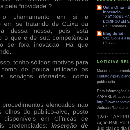
 pela “novidade”?
Outro Olhar - 
Inocencio
, o chamamento em si é
12.07.2026 UM
DOMINGO EM 
e em se tratando de Caixa da
Há 3 semanas
ura dessa nossa, pois está
Blog do Ed
o o que é de sua competência
532. O que é a In
Há 4 anos
o se fora inovação. Há que
nde.
isso, tenho sólidos motivos para
NOTÍCIAS RE
ar como de pouca utilidade os
Mande seu comentá
es serviços ofertados, como
contato@previplan
publicação.
Para informações s
AAPPREVI acesse 
http://www.aapprevi
 procedimentos elencados não
Judiciais/Consulte.
 olhos do público-alvo, posto
12/07 – AAPPR
 disponíveis em Clínicas de
Ação RMI. Por 
ais credenciados:
inserção de
Judicial do dia 