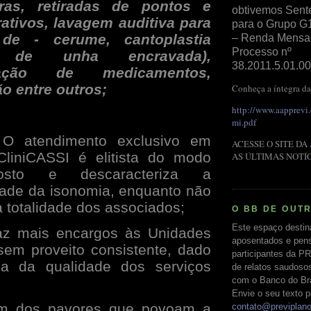
ras, retiradas de pontos e
obtivemos Sent
rativos, lavagem auditiva para
para o Grupo G
de - cerume, cantoplastia
– Renda Mensal 
Processo nº
da de unha encravada),
38.2011.5.01.00
tração de medicamentos,
o entre outros;
Conheça a íntegra da
http://www.aapprevi
mi.pdf
O atendimento exclusivo em
ACESSE O SITE DA
CliniCASSI é elitista do modo
AS ÚLTIMAS NOTÍ
sto e descaracteriza a
dade da isonomia, enquanto não
à totalidade dos associados;
O BB DE OUT
Este espaço destin
az mais encargos às Unidades
aposentados e pens
sem proveito consistente, dado
participantes da PR
za da qualidade dos serviços
de relatos saudoso
com o Banco do Bras
Envie o seu texto p
m dos pavores que povoam a
contato@previplan