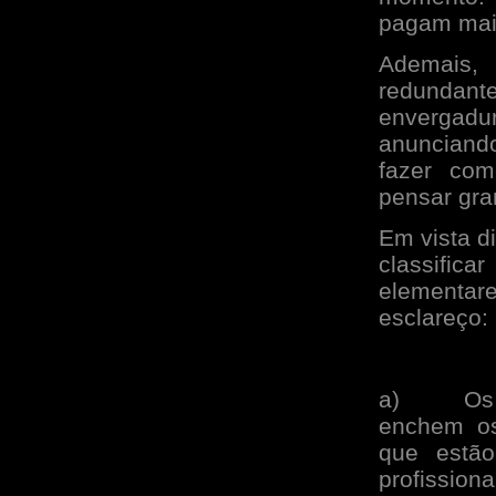
pagam mais
Ademais
redundant
envergad
anunciand
fazer com
pensar gra
Em vista d
classific
elementar
esclareço:
a)
Os
enchem os
que estão
profission