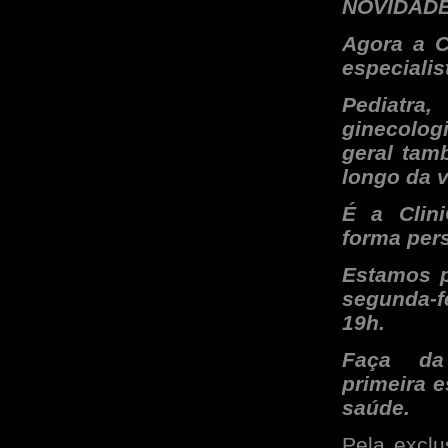
NOVIDADE
Agora a C
especialis
Pediat
ginecolog
geral tam
longo da v
É a Clini
forma pers
Estamos p
segunda-f
19h.
Faça da 
primeira 
saúde.
Pela exclu