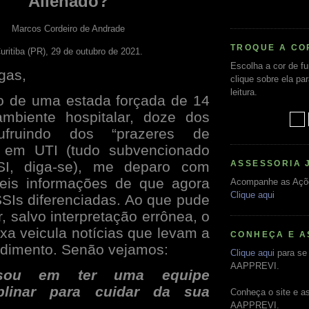
Alienado?
Marcos Cordeiro de Andrade
TROQUE A CO
uritiba (PR), 29 de outubro de 2021.
Escolha a cor de f
gas,
clique sobre ela pa
leitura.
o de uma estada forçada de 14
mbiente hospitalar, doze dos
ufruindo dos “prazeres de
” em UTI (tudo subvencionado
ASSESSORIA 
I, diga-se), me deparo com
veis informações de que agora
Acompanhe as Açõ
Clique aqui
Is diferenciadas. Ao que pude
, salvo interpretação errônea, o
ixa veicula notícias que levam a
CONHEÇA E A
ndimento. Senão vejamos:
Clique aqui
para se 
AAPPREVI.
sou em ter uma equipe
iplinar para cuidar da sua
Conheça o site e a
AAPPREVI.