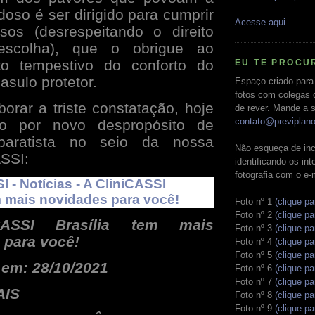
doso é ser dirigido para cumprir
Acesse aqui
sos (desrespeitando o direito
escolha), que o obrigue ao
to tempestivo do conforto do
EU TE PROCU
asulo protetor.
Espaço criado para
fotos com colegas 
borar a triste constatação, hoje
de rever. Mande a s
contato@previplan
ido por novo despropósito de
paratista no seio da nossa
Não esqueça de inc
SSI:
identificando os in
fotografia com o e-
I - Notícias - A CliniCASSI
m mais novidades para você!
Foto nº 1
(clique pa
Foto nº 2
(clique pa
CASSI Brasília tem mais
Foto nº 3
(clique pa
 para você!
Foto nº 4
(clique pa
Foto nº 5
(clique pa
 em: 28/10/2021
Foto nº 6
(clique pa
Foto nº 7
(clique pa
AIS
Foto nº 8
(clique pa
Foto nº 9
(clique pa