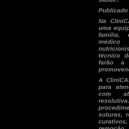
Publicado
Na CliniC
uma equip
família,
médico 
nutricio
técnico d
farão a
promovend
A CliniCA
para aten
com at
resolutiv
procedime
suturas, 
curativo
remoção 