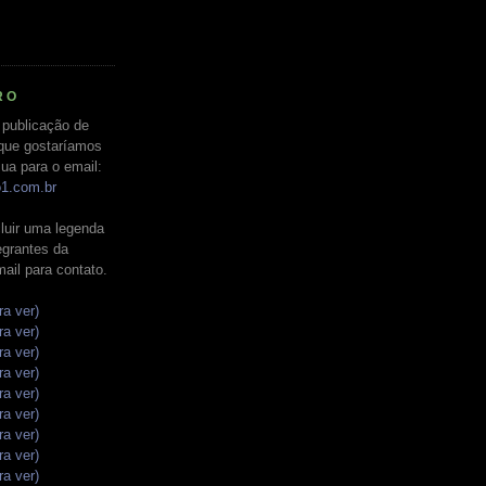
RO
 publicação de
que gostaríamos
ua para o email:
o1.com.br
luir uma legenda
tegrantes da
mail para contato.
ra ver)
ra ver)
ra ver)
ra ver)
ra ver)
ra ver)
ra ver)
ra ver)
ra ver)