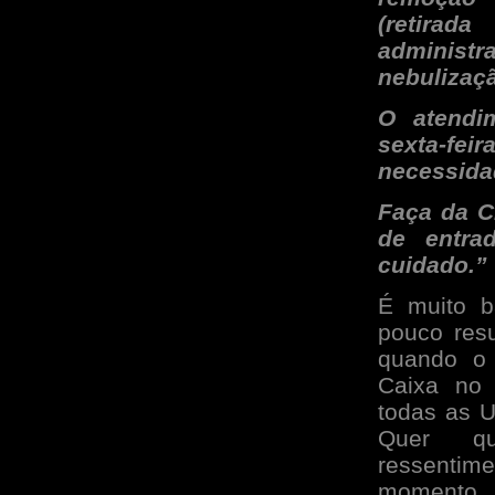
(retira
adminis
nebulizaçã
O atendi
sexta-fe
necessida
Faça da Cl
de entra
cuidado.”
É muito b
pouco resu
quando o 
Caixa no 
todas as 
Quer qu
ressentim
momento. 