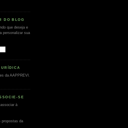
R DO BLOG
undo que deseja e
ra personalizar sua
JURÍDICA
es da AAPPREVI.
SSOCIE-SE
associar à
s propostas da