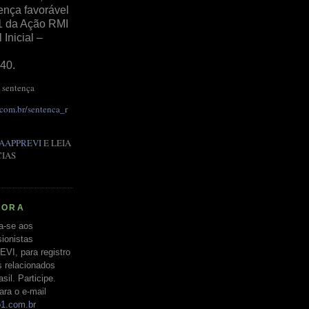
ença favorável
1 da Ação RMI
Inicial –
40.
 sentença
.com.br/sentenca_r
AAPPREVI
E LEIA
CIAS
RORA
a-se aos
ionistas
EVI, para registro
s relacionados
il. Participe.
ara o e-mail
o1.com.br