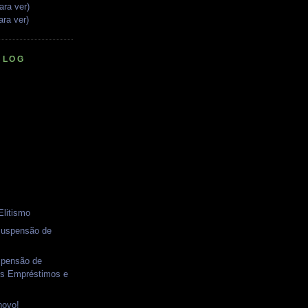
ara ver)
ara ver)
BLOG
Elitismo
suspensão de
spensão de
os Empréstimos e
novo!