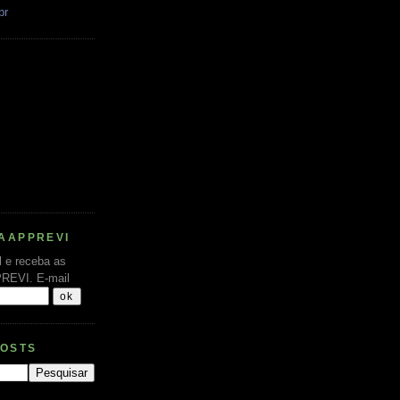
br
AAPPREVI
l e receba as
PREVI.
E-mail
POSTS