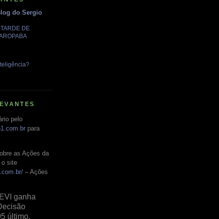
Blog do Sergio
A TARDE DE
GAROPABA
teligência?
LEVANTES
rio pelo
o1.com.br
para
obre as Ações da
o site
.com.br/
– Ações
EVI ganha
Decisão
05 último,