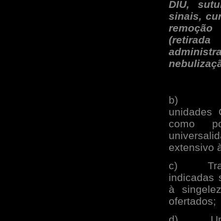
DIU, sutu
sinais, cu
remoção 
(retira
adminis
nebulizaçã
b)
unidades 
como po
universali
extensivo 
c)
Tr
indicadas 
à singele
ofertados;
d)
U