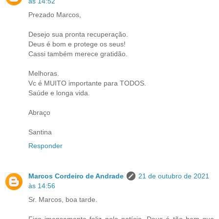
às 14:52
Prezado Marcos,
Desejo sua pronta recuperação.
Deus é bom e protege os seus!
Cassi também merece gratidão.
Melhoras.
Vc é MUITO importante para TODOS.
Saúde e longa vida.
Abraço
Santina
Responder
Marcos Cordeiro de Andrade
21 de outubro de 2021
às 14:56
Sr. Marcos, boa tarde.