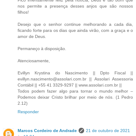
Fico imensamente feliz pela notícia, Deus é tão bom que
nos permite a presença desses anjos que são nossos
filhos!
Desejo que o senhor continue melhorando a cada dia,
ficando forte para os dias que ainda virão, com a graça e o
amor de Deus.
Permaneço à disposição.
Atenciosamente,
Evillyn Krystina do Nascimento || Dpto Fiscal ||
evillyn.nascimento@assolari.com.br || Assolari Assessoria
Contábil || +55 41 3329-9297 || www.assolari.com.br ||
Todos podem fazer algo para tornar o mundo melhor –
Podemos deixar Cristo brilhar por meio de nós. (1 Pedro
2.12)
Responder
Marcos Cordeiro de Andrade
21 de outubro de 2021