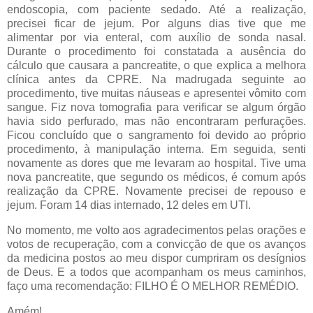
endoscopia, com paciente sedado. Até a realização,
precisei ficar de jejum. Por alguns dias tive que me
alimentar por via enteral, com auxílio de sonda nasal.
Durante o procedimento foi constatada a ausência do
cálculo que causara a pancreatite, o que explica a melhora
clínica antes da CPRE. Na madrugada seguinte ao
procedimento, tive muitas náuseas e apresentei vômito com
sangue. Fiz nova tomografia para verificar se algum órgão
havia sido perfurado, mas não encontraram perfurações.
Ficou concluído que o sangramento foi devido ao próprio
procedimento, à manipulação interna. Em seguida, senti
novamente as dores que me levaram ao hospital. Tive uma
nova pancreatite, que segundo os médicos, é comum após
realização da CPRE. Novamente precisei de repouso e
jejum. Foram 14 dias internado, 12 deles em UTI.
No momento, me volto aos agradecimentos pelas orações e
votos de recuperação, com a convicção de que os avanços
da medicina postos ao meu dispor cumpriram os desígnios
de Deus. E a todos que acompanham os meus caminhos,
faço uma recomendação: FILHO É O MELHOR REMÉDIO.
Amém!