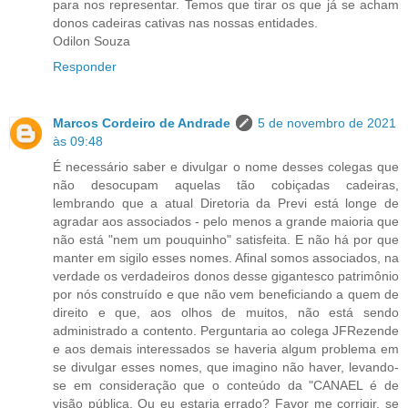
para nos representar. Temos que tirar os que já se acham
donos cadeiras cativas nas nossas entidades.
Odilon Souza
Responder
Marcos Cordeiro de Andrade
5 de novembro de 2021
às 09:48
É necessário saber e divulgar o nome desses colegas que
não desocupam aquelas tão cobiçadas cadeiras,
lembrando que a atual Diretoria da Previ está longe de
agradar aos associados - pelo menos a grande maioria que
não está "nem um pouquinho" satisfeita. E não há por que
manter em sigilo esses nomes. Afinal somos associados, na
verdade os verdadeiros donos desse gigantesco patrimônio
por nós construído e que não vem beneficiando a quem de
direito e que, aos olhos de muitos, não está sendo
administrado a contento. Perguntaria ao colega JFRezende
e aos demais interessados se haveria algum problema em
se divulgar esses nomes, que imagino não haver, levando-
se em consideração que o conteúdo da "CANAEL é de
visão pública. Ou eu estaria errado? Favor me corrigir, se