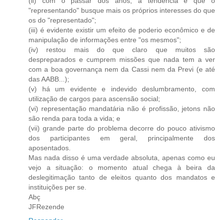
(ii) com o passar dos anos, a tendência é que o
"representando" busque mais os próprios interesses do que
os do "representado";
(iii) é evidente existir um efeito de poderio econômico e de
manipulação de informações entre "os mesmos";
(iv) restou mais do que claro que muitos são
despreparados e cumprem missões que nada tem a ver
com a boa governança nem da Cassi nem da Previ (e até
das AABB...);
(v) há um evidente e indevido deslumbramento, com
utilização de cargos para ascensão social;
(vi) representação mandatária não é profissão, jetons não
são renda para toda a vida; e
(vii) grande parte do problema decorre do pouco ativismo
dos participantes em geral, principalmente dos
aposentados.
Mas nada disso é uma verdade absoluta, apenas como eu
vejo a situação: o momento atual chega à beira da
deslegitimação tanto de eleitos quanto dos mandatos e
instituições per se.
Abç
JFRezende