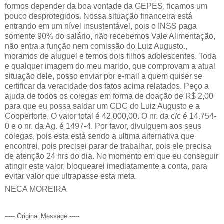
formos depender da boa vontade da GEPES, ficamos um
pouco desprotegidos. Nossa situação financeira está
entrando em um nível insustentável, pois o INSS paga
somente 90% do salário, não recebemos Vale Alimentação,
não entra a função nem comissão do Luiz Augusto.,
moramos de aluguel e temos dois filhos adolescentes. Toda
e qualquer imagem do meu marido, que comprovam a atual
situação dele, posso enviar por e-mail a quem quiser se
certificar da veracidade dos fatos acima relatados. Peço a
ajuda de todos os colegas em forma de doação de R$ 2,00
para que eu possa saldar um CDC do Luiz Augusto e a
Cooperforte. O valor total é 42.000,00. O nr. da c/c é 14.754-
0 e o nr. da Ag. é 1497-4. Por favor, divulguem aos seus
colegas, pois esta está sendo a ultima alternativa que
encontrei, pois precisei parar de trabalhar, pois ele precisa
de atenção 24 hrs do dia. No momento em que eu conseguir
atingir este valor, bloquearei imediatamente a conta, para
evitar valor que ultrapasse esta meta.
NECA MOREIRA
----- Original Message -----