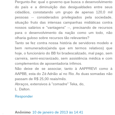
Pergunto-lhe: qual o governo que busca o desenvolvimento
do país e a diminuiição das desigualdades entre seus
cidadãos, constatando um grupo de apenas 120,0 mil
pessoas -- considerados privilegiados pela sociedade,
situação fruto das intensas campanhas midiáticas contra
nossos salários e "vantagens" --, precisando de recursos
para o desenvolvimento da nação como um todo, não
olharia guloso sobre recursos tão relevantes?
Tanto se fez contra nossa história de servidores modelo e
bem remunerados(ainda que em termos relativos) que
hoje, o funcionário do BB foi bradescalizado, mal pago, sem
carreira, semi-escravizado, sem assistência médica e com
complementos de aposentadoria ínfimos.
Não deixe de se associar, tanto à AAPPREVI como à
AAPBB, esta do Zé Adrião aí no Rio. As duas somadas não
passam de R$ 25,00 reais/mês.
Abraços, extensivos à "comadre" Teka, do,
L. Dalton.
Responder
Anônimo
10 de janeiro de 2013 às 14:41