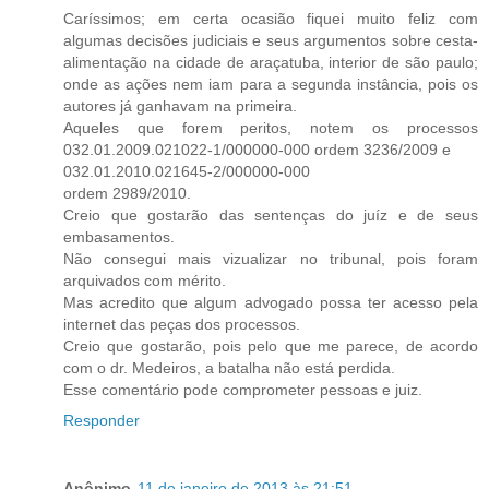
Caríssimos; em certa ocasião fiquei muito feliz com
algumas decisões judiciais e seus argumentos sobre cesta-
alimentação na cidade de araçatuba, interior de são paulo;
onde as ações nem iam para a segunda instância, pois os
autores já ganhavam na primeira.
Aqueles que forem peritos, notem os processos
032.01.2009.021022-1/000000-000 ordem 3236/2009 e
032.01.2010.021645-2/000000-000
ordem 2989/2010.
Creio que gostarão das sentenças do juíz e de seus
embasamentos.
Não consegui mais vizualizar no tribunal, pois foram
arquivados com mérito.
Mas acredito que algum advogado possa ter acesso pela
internet das peças dos processos.
Creio que gostarão, pois pelo que me parece, de acordo
com o dr. Medeiros, a batalha não está perdida.
Esse comentário pode comprometer pessoas e juiz.
Responder
Anônimo
11 de janeiro de 2013 às 21:51