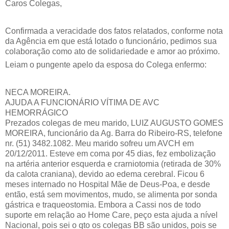
Caros Colegas,
Confirmada a veracidade dos fatos relatados, conforme nota
da Agência em que está lotado o funcionário, pedimos sua
colaboração como ato de solidariedade e amor ao próximo.
Leiam o pungente apelo da esposa do Colega enfermo:
NECA MOREIRA.
AJUDA A FUNCIONÁRIO VÍTIMA DE AVC
HEMORRÁGICO
Prezados colegas de meu marido, LUIZ AUGUSTO GOMES
MOREIRA, funcionário da Ag. Barra do Ribeiro-RS, telefone
nr. (51) 3482.1082. Meu marido sofreu um AVCH em
20/12/2011. Esteve em coma por 45 dias, fez embolização
na artéria anterior esquerda e crarniotomia (retirada de 30%
da calota craniana), devido ao edema cerebral. Ficou 6
meses internado no Hospital Mãe de Deus-Poa, e desde
então, está sem movimentos, mudo, se alimenta por sonda
gástrica e traqueostomia. Embora a Cassi nos de todo
suporte em relação ao Home Care, peço esta ajuda a nível
Nacional, pois sei o qto os colegas BB são unidos, pois se