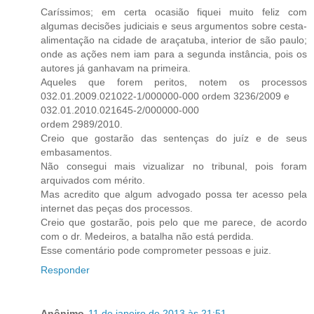
Caríssimos; em certa ocasião fiquei muito feliz com
algumas decisões judiciais e seus argumentos sobre cesta-
alimentação na cidade de araçatuba, interior de são paulo;
onde as ações nem iam para a segunda instância, pois os
autores já ganhavam na primeira.
Aqueles que forem peritos, notem os processos
032.01.2009.021022-1/000000-000 ordem 3236/2009 e
032.01.2010.021645-2/000000-000
ordem 2989/2010.
Creio que gostarão das sentenças do juíz e de seus
embasamentos.
Não consegui mais vizualizar no tribunal, pois foram
arquivados com mérito.
Mas acredito que algum advogado possa ter acesso pela
internet das peças dos processos.
Creio que gostarão, pois pelo que me parece, de acordo
com o dr. Medeiros, a batalha não está perdida.
Esse comentário pode comprometer pessoas e juiz.
Responder
Anônimo
11 de janeiro de 2013 às 21:51