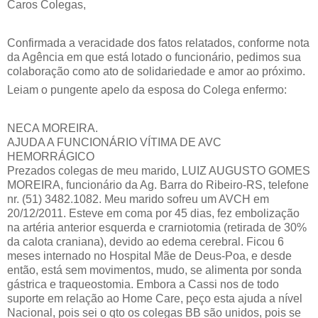
Caros Colegas,
Confirmada a veracidade dos fatos relatados, conforme nota
da Agência em que está lotado o funcionário, pedimos sua
colaboração como ato de solidariedade e amor ao próximo.
Leiam o pungente apelo da esposa do Colega enfermo:
NECA MOREIRA.
AJUDA A FUNCIONÁRIO VÍTIMA DE AVC
HEMORRÁGICO
Prezados colegas de meu marido, LUIZ AUGUSTO GOMES
MOREIRA, funcionário da Ag. Barra do Ribeiro-RS, telefone
nr. (51) 3482.1082. Meu marido sofreu um AVCH em
20/12/2011. Esteve em coma por 45 dias, fez embolização
na artéria anterior esquerda e crarniotomia (retirada de 30%
da calota craniana), devido ao edema cerebral. Ficou 6
meses internado no Hospital Mãe de Deus-Poa, e desde
então, está sem movimentos, mudo, se alimenta por sonda
gástrica e traqueostomia. Embora a Cassi nos de todo
suporte em relação ao Home Care, peço esta ajuda a nível
Nacional, pois sei o qto os colegas BB são unidos, pois se