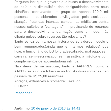
Pergunto-lhe: qual o governo que busca o desenvolvimento
do país e a diminuiição das desigualdades entre seus
cidadãos, constatando um grupo de apenas 120,0 mil
pessoas -- considerados privilegiados pela sociedade,
situação fruto das intensas campanhas midiáticas contra
nossos salários e "vantagens" --, precisando de recursos
para o desenvolvimento da nação como um todo, não
olharia guloso sobre recursos tão relevantes?
Tanto se fez contra nossa história de servidores modelo e
bem remunerados(ainda que em termos relativos) que
hoje, o funcionário do BB foi bradescalizado, mal pago, sem
carreira, semi-escravizado, sem assistência médica e com
complementos de aposentadoria ínfimos.
Não deixe de se associar, tanto à AAPPREVI como à
AAPBB, esta do Zé Adrião aí no Rio. As duas somadas não
passam de R$ 25,00 reais/mês.
Abraços, extensivos à "comadre" Teka, do,
L. Dalton.
Responder
Anônimo
10 de janeiro de 2013 às 14:41