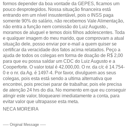
formos depender da boa vontade da GEPES, ficamos um
pouco desprotegidos. Nossa situação financeira está
entrando em um nível insustentável, pois o INSS paga
somente 90% do salário, não recebemos Vale Alimentação,
não entra a função nem comissão do Luiz Augusto.,
moramos de aluguel e temos dois filhos adolescentes. Toda
e qualquer imagem do meu marido, que comprovam a atual
situação dele, posso enviar por e-mail a quem quiser se
certificar da veracidade dos fatos acima relatados. Peço a
ajuda de todos os colegas em forma de doação de R$ 2,00
para que eu possa saldar um CDC do Luiz Augusto e a
Cooperforte. O valor total é 42.000,00. O nr. da c/c é 14.754-
0 e o nr. da Ag. é 1497-4. Por favor, divulguem aos seus
colegas, pois esta está sendo a ultima alternativa que
encontrei, pois precisei parar de trabalhar, pois ele precisa
de atenção 24 hrs do dia. No momento em que eu conseguir
atingir este valor, bloquearei imediatamente a conta, para
evitar valor que ultrapasse esta meta.
NECA MOREIRA
----- Original Message -----