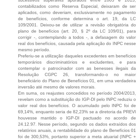
contabilizados como Reserva Especial, deixaram de ser
aplicados, como deveriam, exclusivamente no pagamento
de benefícios, conforme determina o art. 19, da LC
109/2001. Deixou-se de utilizar a revisão obrigatória do
plano de benefícios (art. 20, § 2º da LC 109/01), para
corrigir -, contemplando a todos -, a defasagem do valor
real dos benefícios, causada pela aplicação do INPC nesse
mesmo período.
Preferiu-se a utilização daqueles excedentes em benefícios
temporários discriminatórios e excludentes, e para
contemplar o patrocinador com as benesses ilegais da
Resolução CGPC 26, transformando-o no maior
beneficiário do Plano de Benefícios 01, em uma verdadeira
inversão até mesmo de valores morais.
Em suma, os reajustes concedidos no período 2004/2013,
revelam como a substituição do IGP-DI pelo INPC reduziu o
valor real dos benefícios. O acumulado pelo INPC foi de
69,14%, enquanto seria de 82,23% se a diretoria da PREVI
houvesse mantido o IGP-DI pactuado no acordo de
24.12.97. Nesse período, segundo os dados extraídos dos
relatórios anuais, a rentabilidade do plano de Benefícios 01
foi de 300,53%, portanto superior a meta atuarial (INPC +