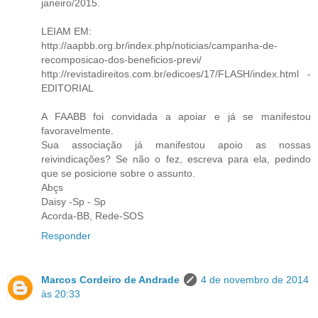
janeiro/2015.
LEIAM EM:
http://aapbb.org.br/index.php/noticias/campanha-de-
recomposicao-dos-beneficios-previ/
http://revistadireitos.com.br/edicoes/17/FLASH/index.html -
EDITORIAL
A FAABB foi convidada a apoiar e já se manifestou
favoravelmente.
Sua associação já manifestou apoio as nossas
reivindicações? Se não o fez, escreva para ela, pedindo
que se posicione sobre o assunto.
Abçs
Daisy -Sp - Sp
Acorda-BB, Rede-SOS
Responder
Marcos Cordeiro de Andrade
4 de novembro de 2014
às 20:33