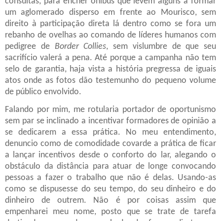
consultas, para encher ônibus que levem alguns a formar
um aglomerado disperso em frente ao Mourisco, sem
direito à participação direta lá dentro como se fora um
rebanho de ovelhas ao comando de líderes humanos com
pedigree de
Border Collies
, sem vislumbre de que seu
sacrifício valerá a pena. Até porque a campanha não tem
selo de garantia, haja vista a história pregressa de iguais
atos onde as fotos dão testemunho do pequeno volume
de público envolvido.
Falando por mim, me rotularia portador de oportunismo
sem par se inclinado a incentivar formadores de opinião a
se dedicarem a essa prática. No meu entendimento,
denuncio como de comodidade covarde a prática de ficar
a lançar incentivos desde o conforto do lar, alegando o
obstáculo da distância para atuar de longe convocando
pessoas a fazer o trabalho que não é delas. Usando-as
como se dispusesse do seu tempo, do seu dinheiro e do
dinheiro de outrem. Não é por coisas assim que
empenharei meu nome, posto que se trate de tarefa