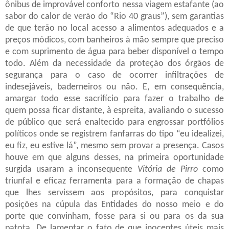
ônibus de improvável conforto nessa viagem estafante (ao
sabor do calor de verão do “Rio 40 graus”), sem garantias
de que terão no local acesso a alimentos adequados e a
preços módicos, com banheiros à mão sempre que preciso
e com suprimento de água para beber disponível o tempo
todo. Além da necessidade da proteção dos órgãos de
segurança para o caso de ocorrer infiltrações de
indesejáveis, baderneiros ou não. E, em consequência,
amargar todo esse sacrifício para fazer o trabalho de
quem possa ficar distante, à espreita, avaliando o sucesso
de público que será enaltecido para engrossar portfólios
políticos onde se registrem fanfarras do tipo “eu idealizei,
eu fiz, eu estive lá”, mesmo sem provar a presença. Casos
houve em que alguns desses, na primeira oportunidade
surgida usaram a inconsequente
Vitória de Pirro
como
triunfal e eficaz ferramenta para a formação de chapas
que lhes servissem aos propósitos, para conquistar
posições na cúpula das Entidades do nosso meio e do
porte que convinham, fosse para si ou para os da sua
patota. De lamentar o fato de que inocentes úteis mais