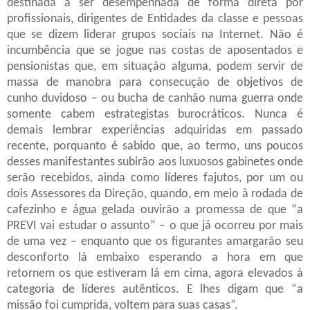
destinada a ser desempenhada de forma direta por
profissionais, dirigentes de Entidades da classe e pessoas
que se dizem liderar grupos sociais na Internet. Não é
incumbência que se jogue nas costas de aposentados e
pensionistas que, em situação alguma, podem servir de
massa de manobra para consecução de objetivos de
cunho duvidoso – ou bucha de canhão numa guerra onde
somente cabem estrategistas burocráticos. Nunca é
demais lembrar experiências adquiridas em passado
recente, porquanto é sabido que, ao termo, uns poucos
desses manifestantes subirão aos luxuosos gabinetes onde
serão recebidos, ainda como líderes fajutos, por um ou
dois Assessores da Direção, quando, em meio à rodada de
cafezinho e água gelada ouvirão a promessa de que “a
PREVI vai estudar o assunto” – o que já ocorreu por mais
de uma vez – enquanto que os figurantes amargarão seu
desconforto lá embaixo esperando a hora em que
retornem os que estiveram lá em cima, agora elevados à
categoria de líderes autênticos. E lhes digam que “a
missão foi cumprida, voltem para suas casas”.