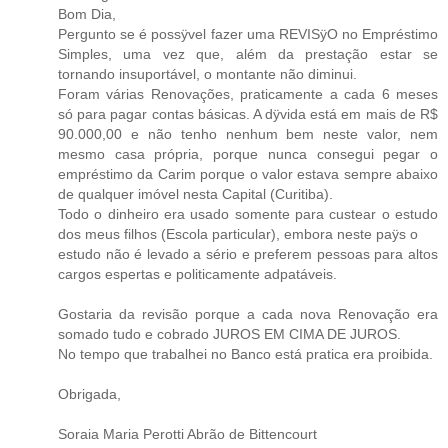
Bom Dia,
Pergunto se é possÿvel fazer uma REVISÿO no Empréstimo
Simples, uma vez que, além da prestação estar se
tornando insuportável, o montante não diminui.
Foram várias Renovações, praticamente a cada 6 meses
só para pagar contas básicas. A dÿvida está em mais de R$
90.000,00 e não tenho nenhum bem neste valor, nem
mesmo casa própria, porque nunca consegui pegar o
empréstimo da Carim porque o valor estava sempre abaixo
de qualquer imóvel nesta Capital (Curitiba).
Todo o dinheiro era usado somente para custear o estudo
dos meus filhos (Escola particular), embora neste paÿs o
estudo não é levado a sério e preferem pessoas para altos
cargos espertas e politicamente adpatáveis.
Gostaria da revisão porque a cada nova Renovação era
somado tudo e cobrado JUROS EM CIMA DE JUROS.
No tempo que trabalhei no Banco está pratica era proibida.
Obrigada,
Soraia Maria Perotti Abrão de Bittencourt