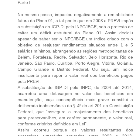
Parte II
No mesmo passo, impactou negativamente a rentabilidade
futura do Plano 01, a tal ponto que em 2003 a PREVI impôs
a substituição do IGP-DI pelo INPC/IBGE, sob o pretexto de
evitar um déficit estrutural do Plano 01. Assim decidiu
apesar de saber ser o INPC/IBGE um índice criado com o
objetivo de reajustar rendimentos situados entre 1 e 5
salários mínimos, abrangendo as regiões metropolitanas de
Belém, Fortaleza, Recife, Salvador, Belo Horizonte, Rio de
Janeiro, São Paulo, Curitiba, Porto Alegre, Vitória, Goiânia,
Campo Grande e Distrito Federal. Ou seja, um índice
insuficiente para repor o valor real dos benefícios pagos
pela PREVI.
A substituição do IGP-DI pelo INPC, de 2004 até 2014,
acarretou uma defasagem no valor dos benefícios em
manutenção, cuja consequência mais grave constitui a
deliberada inobservância do § 4º do art.201 da Constituição
Federal, que “assegura o reajustamento dos benefícios
para preservar-lhes, em caráter permanente, o valor real,
conforme critérios definidos em Lei”.
Assim ocorreu porque os valores resultantes dos
sucessivos superávits apurados entre 2003 e 2013,