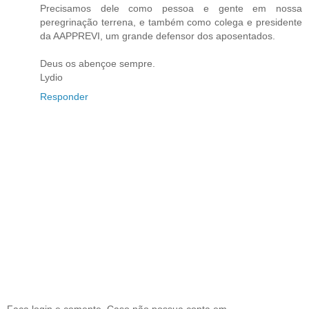
Precisamos dele como pessoa e gente em nossa
peregrinação terrena, e também como colega e presidente
da AAPPREVI, um grande defensor dos aposentados.
Deus os abençoe sempre.
Lydio
Responder
Faça login e comente. Caso não possua conta em