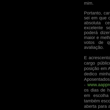
mim.
Portanto, c
sei em que c
absoluta c
excelente s
poderá dize
maior e melh
votos de q
avaliação.
E acrescento
cargo públi
posição em 
dedico minha
Aposentados
-
www.aappre
os dias de h
em escolha 
também escol
aberta para 