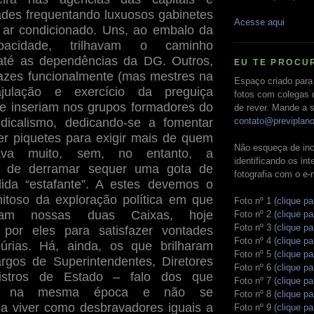
des frequentando luxuosos gabinetes
Acesse aqui
 ar condicionado. Uns, ao embalo da
pacidade, trilhavam o caminho
até as dependências da DG. Outros,
EU TE PROCU
azes funcionalmente (mas mestres na
Espaço criado para
julação e exercício da preguiça
fotos com colegas 
 se inseriam nos grupos formadores do
de rever. Mande a s
ndicalismo, dedicando-se a fomentar
contato@previplan
er piquetes para exigir mais de quem
Não esqueça de inc
ava muito, sem, no entanto, a
identificando os in
da de derramar sequer uma gota de
fotografia com o e-
lida “estafante”. A estes devemos o
itoso da exploração política em que
Foto nº 1
(clique pa
ram nossas duas Caixas, hoje
Foto nº 2
(clique pa
Foto nº 3
(clique pa
por eles para satisfazer vontades
Foto nº 4
(clique pa
púrias. Há, ainda, os que brilharam
Foto nº 5
(clique pa
rgos de Superintendentes, Diretores
Foto nº 6
(clique pa
nistros de Estado – falo dos que
Foto nº 7
(clique pa
am na mesma época e não se
Foto nº 8
(clique pa
a viver como desbravadores iguais a
Foto nº 9
(clique pa