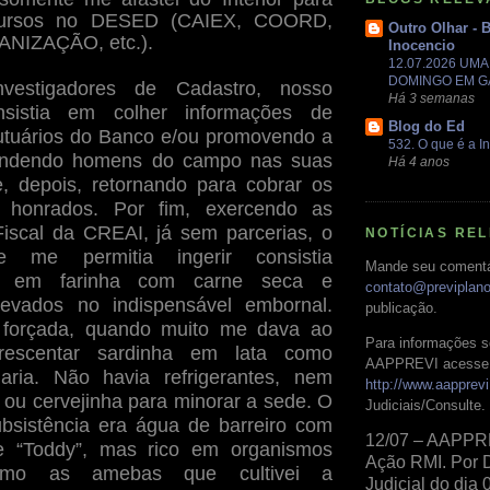
 cursos no DESED (CAIEX, COORD,
Outro Olhar - 
NIZAÇÃO, etc.).
Inocencio
12.07.2026 UM
DOMINGO EM 
nvestigadores de Cadastro, nosso
Há 3 semanas
nsistia em colher informações de
Blog do Ed
utuários do Banco e/ou promovendo a
532. O que é a In
ndendo homens do campo nas suas
Há 4 anos
e, depois, retornando para cobrar os
 honrados. Por fim, exercendo as
iscal da CREAI, já sem parcerias, o
NOTÍCIAS RE
e me permitia ingerir consistia
Mande seu comentá
e em farinha com carne seca e
contato@previplan
levados no indispensável embornal.
publicação.
 forçada, quando muito me dava ao
Para informações s
rescentar sardinha em lata como
AAPPREVI acesse 
aria. Não havia refrigerantes, nem
http://www.aapprevi
 ou cervejinha para minorar a sede. O
Judiciais/Consulte.
ubsistência era água de barreiro com
12/07 – AAPPR
e “Toddy”, mas rico em organismos
Ação RMI. Por 
como as amebas que cultivei a
Judicial do dia 