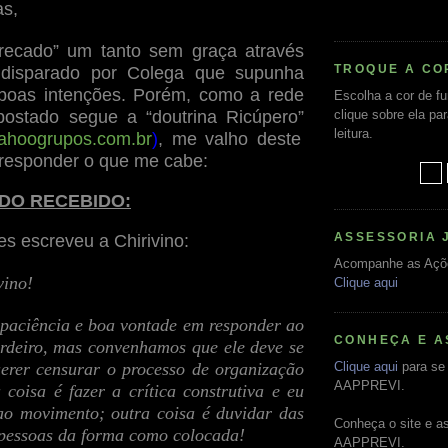
as,
recado” um tanto sem graça através
TROQUE A CO
, disparado por Colega que supunha
 boas intenções. Porém, como a rede
Escolha a cor de f
postado segue a “doutrina Ricúpero”
clique sobre ela pa
leitura.
ahoogrupos.com.br
)
, me valho deste
responder o que me cabe:
ADO RECEBIDO:
ASSESSORIA 
 escreveu a Chirivino:
Acompanhe as Açõ
vino!
Clique aqui
 paciência e boa vontade em responder ao
CONHEÇA E A
rdeiro, mas convenhamos que ele deve se
erer censurar o processo de organização
Clique aqui
para se 
AAPPREVI.
oisa é fazer a crítica construtiva e eu
ao movimento; outra coisa é duvidar das
Conheça o site e a
 pessoas da forma como colocada!
AAPPREVI.