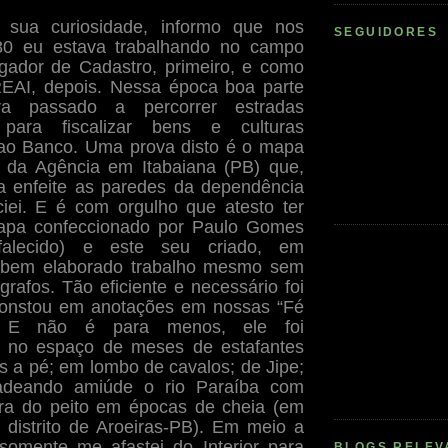
o sua curiosidade, informo que nos
SEGUIDORES
80 eu estava trabalhando no campo
gador de Cadastro, primeiro, e como
REAI, depois. Nessa época boa parte
 passado a percorrer estradas
 para fiscalizar bens e culturas
ao Banco. Uma prova disto é o mapa
o da Agência em Itabaiana (PB) que,
a enfeite as paredes da dependência
iei. E é com orgulho que atesto ter
apa confeccionado por Paulo Gomes
(falecido) e este seu criado, em
 bem elaborado trabalho mesmo sem
grafos. Tão eficiente e necessário foi
 constou em anotações em nossas “Fé
. E não é para menos, ele foi
o no espaço de meses de estafantes
s a pé; em lombo de cavalos; de Jipe;
adeando amiúde o rio Paraíba com
ura do peito em épocas de cheia (em
 distrito de Aroeiras-PB). Em meio a
somente me afastei do Interior para
BLOGS RELEV