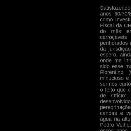
Satisfazend
anos 60/70/
como Investi
Fiscal da C
do mês era
carroçáveis
penhorados 
da jurisdiçã
espero, aind
onde me inic
sido esse m
Florentino 
minucioso e
sermos cartó
o feito que
de Ofício”
desenvolvid
peregrinaçõe
canoas e v
água na alt
Pedro Velho,
esses anos 