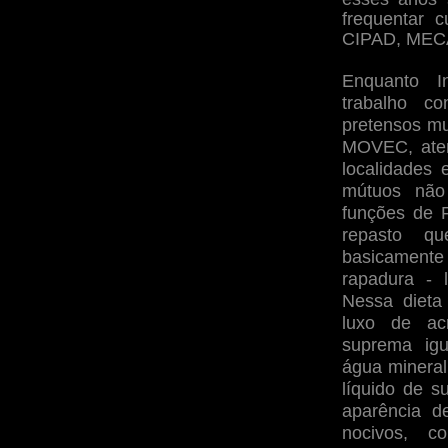
frequentar
CIPAD, MECA
Enquanto I
trabalho co
pretensos m
MOVEC, ate
localidades 
mútuos não
funções de F
repasto qu
basicament
rapadura - 
Nessa dieta
luxo de ac
suprema igu
água mineral
líquido de s
aparência d
nocivos, 