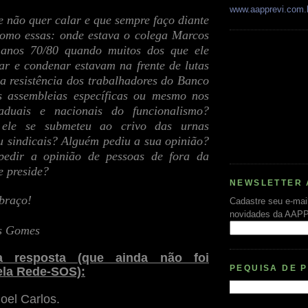
www.aapprevi.com.
e não quer calar e que sempre faço diante
como essas: onde estava o colega Marcos
 anos 70/80 quando muitos dos que ele
car e condenar estavam na frente de lutas
 a resistência dos trabalhadores do Banco
s assembleias específicas ou mesmo nos
taduais e nacionais do funcionalismo?
 ele se submeteu ao crivo das urnas
ou sindicais? Alguém pediu a sua opinião?
pedir a opinião de pessoas de fora da
e preside?
NEWSLETTER 
braço!
Cadastre seu e-mai
novidades da AAP
s Gomes
 resposta (que ainda não foi
PEQUISA DE 
ela Rede-SOS):
el Carlos.