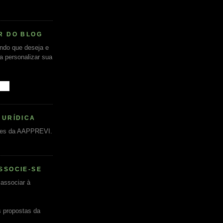
R DO BLOG
undo que deseja e
ra personalizar sua
JURÍDICA
es da AAPPREVI.
SSOCIE-SE
associar à
s propostas da