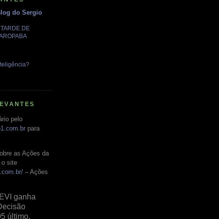
Blog do Sergio
A TARDE DE
GAROPABA
teligência?
LEVANTES
rio pelo
o1.com.br
para
obre as Ações da
o site
.com.br/
– Ações
EVI ganha
Decisão
05 último,