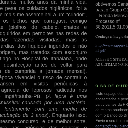
 durante muitos anos da minha vida.
obtivemos Sent
e pese os cuidados higiênicos, foi a
para o Grupo G
 mais me assemelhei a um “criador”,
– Renda Mensal 
m os bichos que carregava comigo
Processo nº
nte (piolhos do cabelo, chatos e
38.2011.5.01.00
dquiridos em pernoites nas redes de
Conheça a íntegra da
 das fazendas visitadas, mais as
http://www.aapprevi
árdias dos líquidos ingeridos e não
mi.pdf
 origem, mas tratados com esconjuro
tiago no Hospital de Itabaiana, onde
ACESSE O SITE DA
AS ÚLTIMAS NOTÍ
 desinfecção antes de voltar para
s de cumprida a jornada mensal).
oca vivenciei o risco de contrair o
nsen em visitas periódicas à
O BB DE OUT
agrícola de leprosos radicada nos
Este espaço destin
 Ingá/Itatuba-PB. (
A lepra é uma
aposentados e pens
smissível causada por uma bactéria.
participantes da PR
de lentamente com uma média de
de relatos saudoso
incubação de 3 anos
).
Enquanto isso,
com o Banco do Bras
mesmo concurso, e de melhor sorte,
Envie o seu texto p
contato@previplan
eira nas agências das capitais e