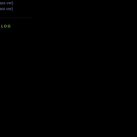
ara ver)
ara ver)
BLOG