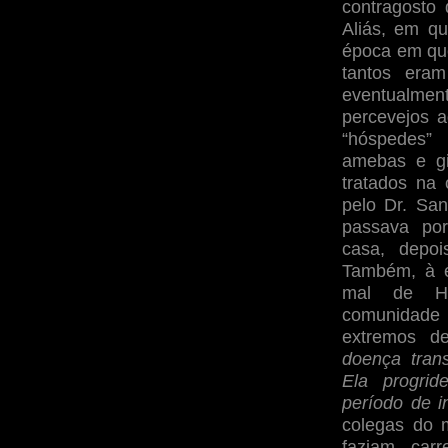
contragosto
Aliás, em qu
época em que
tantos era
eventualme
percevejos a
“hóspedes”
amebas e gi
tratados na
pelo Dr. San
passava por
casa, depoi
Também, à ép
mal de Ha
comunidade 
extremos de
doença tran
Ela progri
período de 
colegas do 
faziam carr