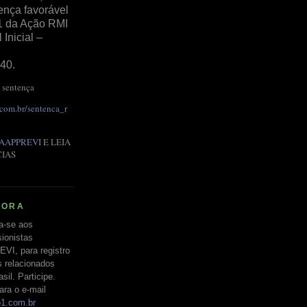
ença favorável
1 da Ação RMI
Inicial –
40.
 sentença
.com.br/sentenca_r
AAPPREVI
E LEIA
CIAS
RORA
a-se aos
ionistas
EVI, para registro
s relacionados
il. Participe.
ara o e-mail
o1.com.br