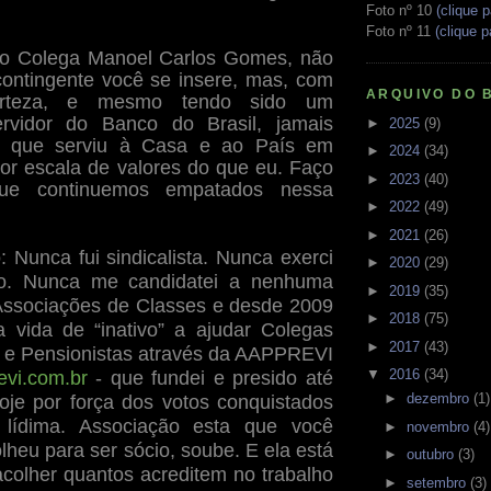
Foto nº 10
(clique p
Foto nº 11
(clique p
aro Colega Manoel Carlos Gomes, não
ontingente você se insere, mas, com
ARQUIVO DO 
erteza, e mesmo tendo sido um
ervidor do Banco do Brasil, jamais
►
2025
(9)
r que serviu à Casa e ao País em
►
2024
(34)
or escala de valores do que eu. Faço
►
2023
(40)
ue continuemos empatados nessa
►
2022
(49)
►
2021
(26)
: Nunca fui sindicalista. Nunca exerci
►
2020
(29)
co. Nunca me candidatei a nenhuma
►
2019
(35)
Associações de Classes e desde 2009
►
2018
(75)
 vida de “inativo” a ajudar Colegas
►
2017
(43)
 e Pensionistas através da AAPPREVI
▼
2016
(34)
vi.com.br
- que fundei e presido até
►
dezembro
(1)
oje por força dos votos conquistados
lídima. Associação esta que você
►
novembro
(4)
heu para ser sócio, soube. E ela está
►
outubro
(3)
acolher quantos acreditem no trabalho
►
setembro
(3)