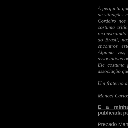
A pergunta qu
de situações 
Cordeiro nos
costuma criti
reconstruindo
do Brasil, na
encontros es
Alguma vez,
associativas 
Ele costuma 
associação qu
Um fraterno a
Manoel Carlo
E a minha
publicada p
Prezado Mano