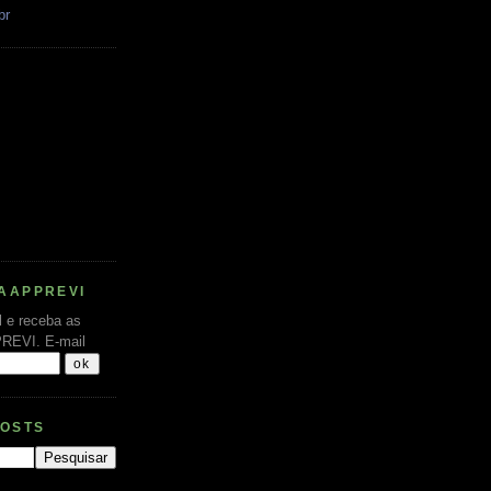
br
AAPPREVI
l e receba as
PREVI.
E-mail
POSTS