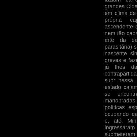
grandes Cida
em clima de
própria ca
ascendente 
nem tão cap
arte da ba
parasitária)
nascente si
greves e faz
já lhes d
contraparti
suor nessa 
estado calam
se encont
manobradas 
políticas es
ocupando ca
e, até, Mi
ingressar
submeteram 