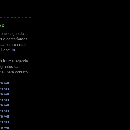
RO
 publicação de
que gostaríamos
ua para o email:
o1.com.br
luir uma legenda
tegrantes da
mail para contato.
ra ver)
ra ver)
ra ver)
ra ver)
ra ver)
ra ver)
ra ver)
ra ver)
ra ver)