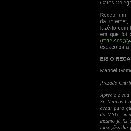
Caros Coleg
Recebi um “
da Internet
fazê-lo com
em que foi 
(
rede-sos@y
espaço para 
EIS O REC
Manoel Gomes
Prezado Chiri
Aprecio a sua
Sr. Marcos Co
achar para qu
do MSU; uma c
mesmo já fiz 
intenções das