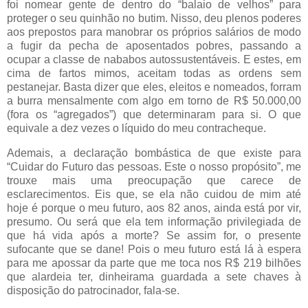
foi nomear gente de dentro do “balaio de velhos” para
proteger o seu quinhão no butim. Nisso, deu plenos poderes
aos prepostos para manobrar os próprios salários de modo
a fugir da pecha de aposentados pobres, passando a
ocupar a classe de nababos autossustentáveis. E estes, em
cima de fartos mimos, aceitam todas as ordens sem
pestanejar. Basta dizer que eles, eleitos e nomeados, forram
a burra mensalmente com algo em torno de R$ 50.000,00
(fora os “agregados”) que determinaram para si. O que
equivale a dez vezes o líquido do meu contracheque.
Ademais, a declaração bombástica de que existe para
“Cuidar do Futuro das pessoas. Este o nosso propósito”, me
trouxe mais uma preocupação que carece de
esclarecimentos. Eis que, se ela não cuidou de mim até
hoje é porque o meu futuro, aos 82 anos, ainda está por vir,
presumo. Ou será que ela tem informação privilegiada de
que há vida após a morte? Se assim for, o presente
sufocante que se dane! Pois o meu futuro está lá à espera
para me apossar da parte que me toca nos R$ 219 bilhões
que alardeia ter, dinheirama guardada a sete chaves à
disposição do patrocinador, fala-se.