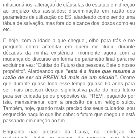
inflacionários; alteração de cláusulas do estatuto em direção
ao prejuízo dos assistidos; discriminação em razão dos
parâmetros de utilização do ES, alardeado como sendo uma
tábua de salvação, mas fora do alcance dos idosos como eu
etc.
E hoje, com a idade a que cheguei, olho para trás e me
pergunto como acreditar em quem me iludiu durante
décadas da minha existência, mormente agora com a
mudança do discurso em forma de parâmetro final para me
excluir de vez: “Cuidar do Futuro das pessoas. Este o nosso
propósito”. Alardeando que
“esta é a frase que resume a
razão de ser da PREVI há mais de um século”
. Ocorre
que durante quase todo esse tempo (quase 60 anos para
ser mais preciso) deixei significativa parte do meu futuro
para ser cuidada pelos propósitos da PREVI, pagando por
isto, mensalmente, com a precisão de um relógio suíço.
Também, hoje, quando mais preciso dos seus cuidados, sou
esquecido naquilo que lhe cabe: o futuro que chegou e está
passando em direção ao fim.
Enquanto não precisei da Caixa, na condição de
participante, tratei eu mesmo de preparar meu futuro