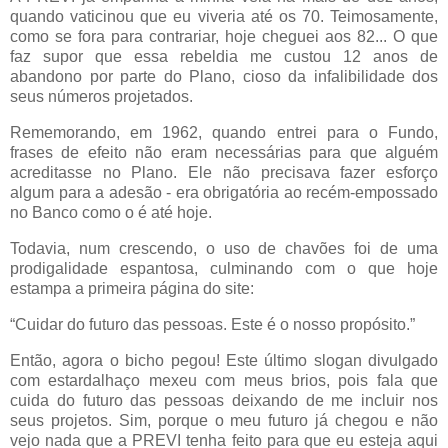
quando vaticinou que eu viveria até os 70. Teimosamente,
como se fora para contrariar, hoje cheguei aos 82... O que
faz supor que essa rebeldia me custou 12 anos de
abandono por parte do Plano, cioso da infalibilidade dos
seus números projetados.
Rememorando, em 1962, quando entrei para o Fundo,
frases de efeito não eram necessárias para que alguém
acreditasse no Plano. Ele não precisava fazer esforço
algum para a adesão - era obrigatória ao recém-empossado
no Banco como o é até hoje.
Todavia, num crescendo, o uso de chavões foi de uma
prodigalidade espantosa, culminando com o que hoje
estampa a primeira página do site:
“Cuidar do futuro das pessoas. Este é o nosso propósito.”
Então, agora o bicho pegou! Este último slogan divulgado
com estardalhaço mexeu com meus brios, pois fala que
cuida do futuro das pessoas deixando de me incluir nos
seus projetos. Sim, porque o meu futuro já chegou e não
vejo nada que a PREVI tenha feito para que eu esteja aqui