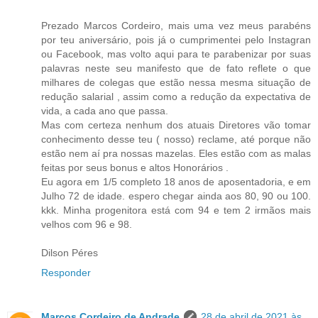
Prezado Marcos Cordeiro, mais uma vez meus parabéns
por teu aniversário, pois já o cumprimentei pelo Instagran
ou Facebook, mas volto aqui para te parabenizar por suas
palavras neste seu manifesto que de fato reflete o que
milhares de colegas que estão nessa mesma situação de
redução salarial , assim como a redução da expectativa de
vida, a cada ano que passa.
Mas com certeza nenhum dos atuais Diretores vão tomar
conhecimento desse teu ( nosso) reclame, até porque não
estão nem aí pra nossas mazelas. Eles estão com as malas
feitas por seus bonus e altos Honorários .
Eu agora em 1/5 completo 18 anos de aposentadoria, e em
Julho 72 de idade. espero chegar ainda aos 80, 90 ou 100.
kkk. Minha progenitora está com 94 e tem 2 irmãos mais
velhos com 96 e 98.
Dilson Péres
Responder
Marcos Cordeiro de Andrade
28 de abril de 2021 às