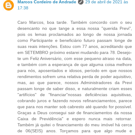
Marcos Cordeiro de Andrade
29 de abril de 2021 às
17:38
Caro Marcos, boa tarde. Também concordo com o seu
desencanto no que tange a essa nossa "querida Previ",
pois os lemas proclamados ao longo de nossa jornada
como Participante e beneficiário futuro passam longe de
suas reais intenções. Estou com 77 anos, acreditando que
em SETEMBRO próximo estarei mudando para 78. Desejo-
te um Feliz Aniversário, com esse pequeno atraso na data,
e também com a esperança de que alguma coisa melhore
para nós, aposentados e idosos, período em que nossos
rendimentos sofrem uma relativa perda de poder aquisitivo,
mas, ao que parece, nossos Administradores da Previ
passam longe de saber disso, e naturalmente criam esses
"artifícios" de "financiar"nossas deficiências aquisitivas,
cobrando juros e fazendo novos refinanciamentos, parece
que para nos manter sob cabresto até quando for possível.
Graças a Deus consegui sair de financiamentos da nossa
Caixa de Previdência" e espero nunca mais retornar.
Também já quitei o financiamento do meu imóvel há cerca
de 06(SEIS) anos. Torçamos para que algo mude e