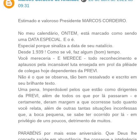
09:31
Estimado e valoroso Presidente MARCOS CORDEIRO.
No meu calendário, ONTEM, está marcado como sendo
uma DATA ESPECIAL. E o é.
Especial porque sinaliza a data de seu natalício.
Desde 1.939 ! Como se vê, faz algum (bom) tempo.
Você mereceria - E MERECE - todo reconhecimento e
aplausos pela incansável luta ensejada em prol da plêiade
de colegas hoje dependentes da PREVI.
Não é o que se observa, tão bem ressalvado e escrito em
seu brilhante texto.
Uma pena. Imperdoável pelos que estão como dirigentes
da PREVI, além de todos os que por lá passaram - e
certamente, deram margem a que ocorresse tudo quanto
você relata, além de outras tantas situações inconfessas
que, a boca pequena, se sabe ter ocorrido por lá - em
privilégio de uns poucos, detrimento de muitos.
PARABÉNS por mais esse aniversário. Que Deus lhe
conceda saúde em abundância, lhe conserve a inteligência