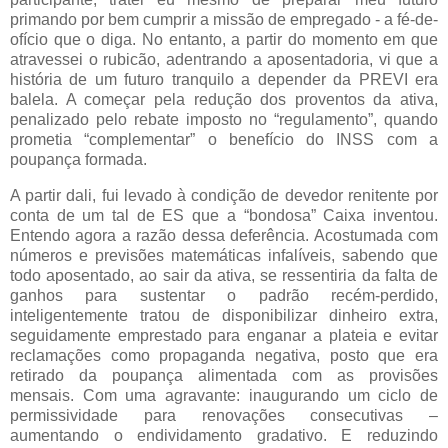
primando por bem cumprir a missão de empregado - a fé-de-
ofício que o diga. No entanto, a partir do momento em que
atravessei o rubicão, adentrando a aposentadoria, vi que a
história de um futuro tranquilo a depender da PREVI era
balela. A começar pela redução dos proventos da ativa,
penalizado pelo rebate imposto no “regulamento”, quando
prometia “complementar” o benefício do INSS com a
poupança formada.
A partir dali, fui levado à condição de devedor renitente por
conta de um tal de ES que a “bondosa” Caixa inventou.
Entendo agora a razão dessa deferência. Acostumada com
números e previsões matemáticas infalíveis, sabendo que
todo aposentado, ao sair da ativa, se ressentiria da falta de
ganhos para sustentar o padrão recém-perdido,
inteligentemente tratou de disponibilizar dinheiro extra,
seguidamente emprestado para enganar a plateia e evitar
reclamações como propaganda negativa, posto que era
retirado da poupança alimentada com as provisões
mensais. Com uma agravante: inaugurando um ciclo de
permissividade para renovações consecutivas –
aumentando o endividamento gradativo. E reduzindo