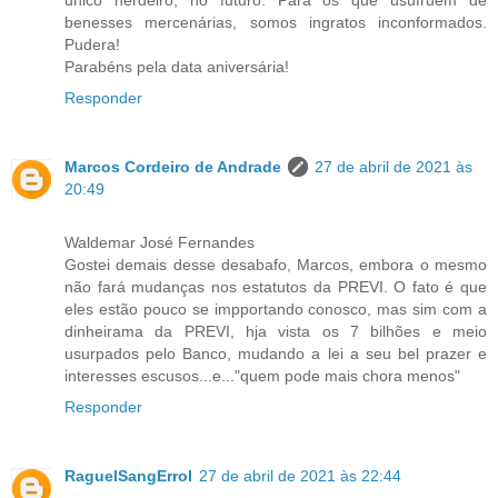
único herdeiro, no futuro. Para os que usufruem de
benesses mercenárias, somos ingratos inconformados.
Pudera!
Parabéns pela data aniversária!
Responder
Marcos Cordeiro de Andrade
27 de abril de 2021 às
20:49
Waldemar José Fernandes
Gostei demais desse desabafo, Marcos, embora o mesmo
não fará mudanças nos estatutos da PREVI. O fato é que
eles estão pouco se impportando conosco, mas sim com a
dinheirama da PREVI, hja vista os 7 bilhões e meio
usurpados pelo Banco, mudando a lei a seu bel prazer e
interesses escusos...e..."quem pode mais chora menos"
Responder
RaguelSangErrol
27 de abril de 2021 às 22:44