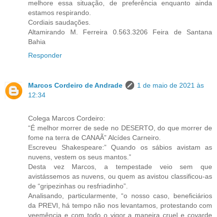
melhore essa situação, de preferência enquanto ainda
estamos respirando.
Cordiais saudações.
Altamirando M. Ferreira 0.563.3206 Feira de Santana
Bahia
Responder
Marcos Cordeiro de Andrade
1 de maio de 2021 às
12:34
Colega Marcos Cordeiro:
“É melhor morrer de sede no DESERTO, do que morrer de
fome na terra de CANAÃ” Alcídes Carneiro.
Escreveu Shakespeare:” Quando os sábios avistam as
nuvens, vestem os seus mantos.”
Desta vez Marcos, a tempestade veio sem que
avistássemos as nuvens, ou quem as avistou classificou-as
de “gripezinhas ou resfriadinho”.
Analisando, particularmente, “o nosso caso, beneficiários
da PREVI, há tempo não nos levantamos, protestando com
veemência e com todo o vigor a maneira cruel e covarde