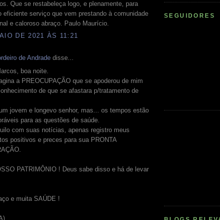
os. Que se restabeleça logo, e plenamente, para
o eficiente serviço que vem prestando à comunidade
SEGUIDORES
nal e caloroso abraço. Paulo Maurício.
AIO DE 2021 ÀS 11:21
rdeiro de Andrade
disse...
arcos, boa noite.
magina a PREOCUPAÇÃO que se apoderou de mim
conhecimento de que se afastara p/tratamento de
 um jovem e longevo senhor, mas... os tempos estão
oráveis para as questões de saúde.
uilo com suas notícias, apenas registro meus
os positivos e preces para sua PRONTA
AÇÃO.
SSO PATRIMÔNIO ! Deus sabe disso e há de levar
aço e muita SAÚDE !
A).
BLOGS RELEV