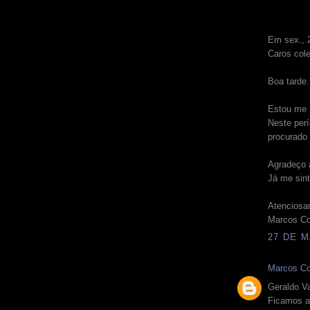
Em sex., 2
Caros col
Boa tarde.
Estou me r
Neste perí
procurado
Agradeço 
Já me sint
Atenciosa
Marcos Co
27 DE M
Marcos Co
Geraldo V
Ficamos al