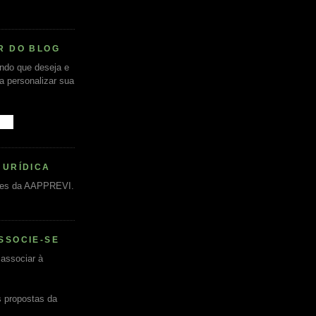
R DO BLOG
undo que deseja e
ra personalizar sua
JURÍDICA
es da AAPPREVI.
SSOCIE-SE
associar à
s propostas da