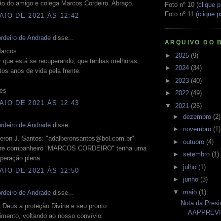
ão do amigo e colega Marcos Cordeiro. Abraço.
Foto nº 10
(clique p
Foto nº 11
(clique p
AIO DE 2021 ÀS 12:42
rdeiro de Andrade
disse...
ARQUIVO DO 
arcos.
►
2025
(9)
 que está se recuperando, que tenhas melhoras
►
2024
(34)
tos anos de vida pela frente.
►
2023
(40)
res
►
2022
(49)
AIO DE 2021 ÀS 12:43
▼
2021
(26)
►
dezembro
(2)
rdeiro de Andrade
disse...
►
novembro
(1)
beron J. Santos: "adalberonsantos@bol.com.br"
►
outubro
(4)
bre companheiro "MARCOS CORDEIRO" tenha uma
►
setembro
(1)
peração plena.
►
julho
(1)
AIO DE 2021 ÀS 12:50
►
junho
(3)
▼
maio
(1)
rdeiro de Andrade
disse...
Nota da Presi
 Deus a proteção Divina e seu pronto
AAPPREV
imento, voltando ao nosso convívio.