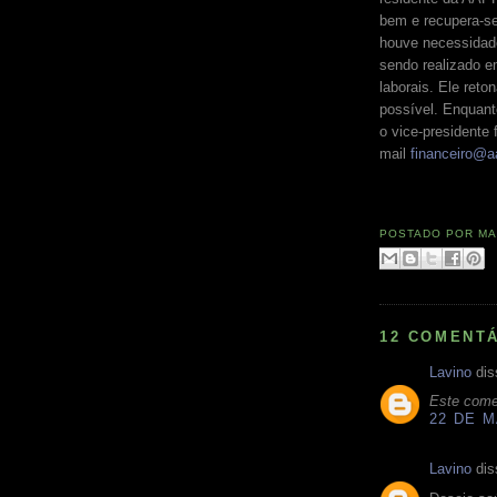
bem e recupera-se 
houve necessidade
sendo realizado e
laborais. Ele ret
possível. Enquan
o vice-presidente 
mail
financeiro@a
POSTADO POR
MA
12 COMENTÁ
Lavino
dis
Este comen
22 DE M
Lavino
dis