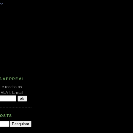
br
AAPPREVI
l e receba as
PREVI.
E-mail
POSTS