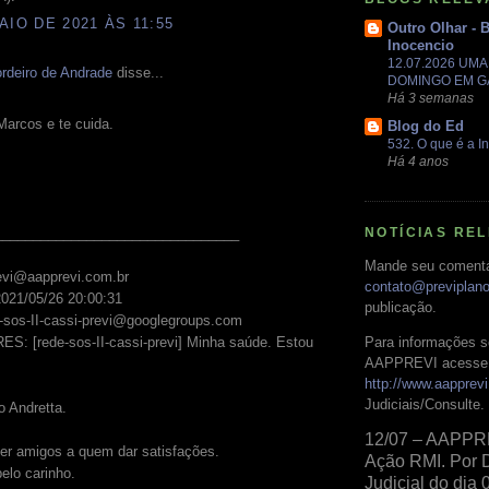
AIO DE 2021 ÀS 11:55
Outro Olhar - 
Inocencio
12.07.2026 UM
rdeiro de Andrade
disse...
DOMINGO EM 
Há 3 semanas
Marcos e te cuida.
Blog do Ed
532. O que é a In
Há 4 anos
NOTÍCIAS RE
________________________________
Mande seu comentá
evi@aapprevi.com.br
contato@previplan
2021/05/26 20:00:31
publicação.
e-sos-II-cassi-previ@googlegroups.com
Para informações s
ES: [rede-sos-II-cassi-previ] Minha saúde. Estou
AAPPREVI acesse 
http://www.aapprevi
Judiciais/Consulte.
 Andretta.
12/07 – AAPPR
er amigos a quem dar satisfações.
Ação RMI. Por 
elo carinho.
Judicial do dia 