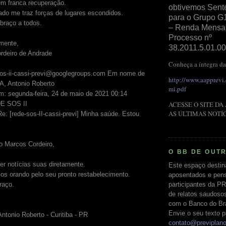
em franca recuperação.
obtivemos Sent
do me traz forças de lugares escondidos.
para o Grupo G
braço a todos.
– Renda Mensal 
Processo nº
mente,
38.2011.5.01.00
rdeiro de Andrade
Conheça a íntegra da
sos-ii-cassi-previ@googlegroups.com Em nome de
http://www.aapprevi
 Antonio Roberto
mi.pdf
m: segunda-feira, 24 de maio de 2021 00:14
ACESSE O SITE DA
E SOS II
AS ÚLTIMAS NOTÍ
e: [rede-sos-II-cassi-previ] Minha saúde. Estou
o Marcos Cordeiro,
O BB DE OUT
r notícias suas diretamente.
Este espaço destin
os orando pelo seu pronto restabelecimento.
aposentados e pens
participantes da PR
raço.
de relatos saudoso
com o Banco do Bras
Envie o seu texto p
Antonio Roberto - Curitiba - PR
contato@previplan