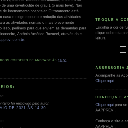
de uma diverticulite de grau 1 (o mais leve). Não
 de internamento hospitalar. O tratamento está
m casa e exige repouso e redução das atividades
TROQUE A CO
onará às atividades nomais o mais brevemente
Escolha a cor de f
to isso, pedimos para que enviem as demandas para
clique sobre ela pa
financeiro, Antônio Américo Ravacci, através do e-
leitura.
apprevi.com.br
.
RCOS CORDEIRO DE ANDRADE
ÀS
16:51
ASSESSORIA 
Acompanhe as Açõ
Clique aqui
RIOS:
se...
CONHEÇA E A
tário foi removido pelo autor.
Clique aqui
para se 
AIO DE 2021 ÀS 14:30
AAPPREVI.
se...
Conheça o site e a
AAPPREVI.