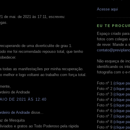
Acesse aqui
1 de mai. de 2021 às 17:11, escreveu:
egas.
EU TE PROCU
Espaço criado para
fotos com colegas 
de rever. Mande a s
ecuperando de uma diverticulite de grau 1.
contato@previplan
odo me foi recomendado repouso total, que tenho
 obedecer.
Não esqueça de inc
identificando os in
a todas as manifestações por minha recuperação.
fotografia com o e-
o melhor e logo voltarei ao trabalho com força total.
Foto nº 1
(clique pa
mente,
Foto nº 2
(clique pa
rdeiro de Andrade
Foto nº 3
(clique pa
AIO DE 2021 ÀS 12:40
Foto nº 4
(clique pa
Foto nº 5
(clique pa
Foto nº 6
(clique pa
rdeiro de Andrade
disse...
Foto nº 7
(clique pa
az de Mesquita
Foto nº 8
(clique pa
iviados e gratos ao Todo Poderoso pela rápida
Foto nº 9
(clique pa