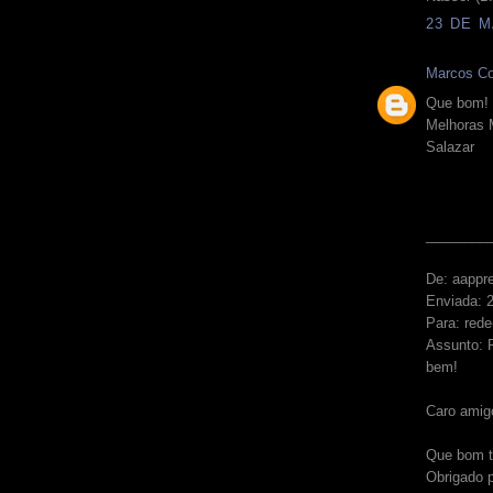
23 DE M
Marcos Co
Que bom!
Melhoras 
Salazar
________
De: aappr
Enviada: 
Para: red
Assunto: R
bem!
Caro amigo
Que bom t
Obrigado p