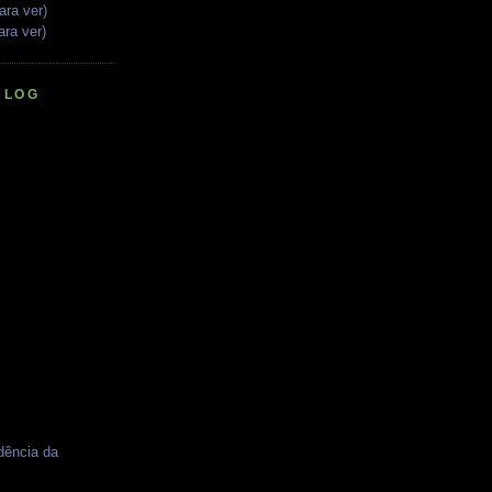
ara ver)
ara ver)
BLOG
dência da
I