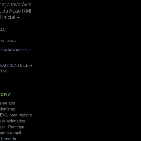
ença favorável
1 da Ação RMI
Inicial –
40.
 sentença
.com.br/sentenca_r
AAPPREVI
E LEIA
CIAS
RORA
a-se aos
ionistas
EVI, para registro
s relacionados
il. Participe.
ara o e-mail
o1.com.br