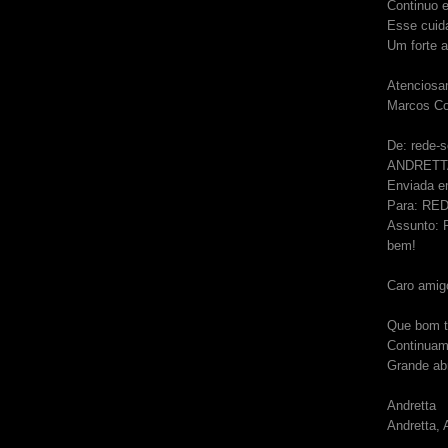
Continuo 
Esse cuida
Um forte a
Atenciosa
Marcos Co
De: rede-
ANDRETTA,
Enviada e
Para: RED
Assunto: R
bem!
Caro amig
Que bom te
Continuam
Grande ab
Andretta
Andretta, 