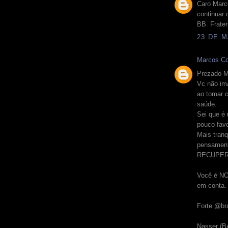
Caro Marc
continuar 
BB. Frater
23 DE M
Marcos Co
Prezado M
Vc não i
ao tomar 
saúde.
Sei que é
pouco fav
Mais tranq
pensament
RECUPER
Você é NO
em conta.
Forte @br
Nasser (B