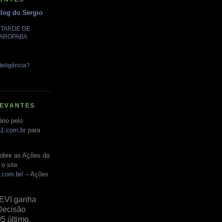
Blog do Sergio
A TARDE DE
GAROPABA
teligência?
LEVANTES
rio pelo
o1.com.br
para
obre as Ações da
o site
.com.br/
– Ações
EVI ganha
Decisão
05 último,