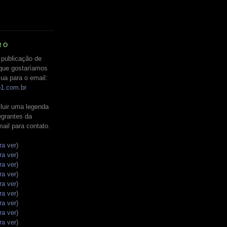
RO
 publicação de
que gostaríamos
ua para o email:
o1.com.br
luir uma legenda
tegrantes da
mail para contato.
ra ver)
ra ver)
ra ver)
ra ver)
ra ver)
ra ver)
ra ver)
ra ver)
ra ver)