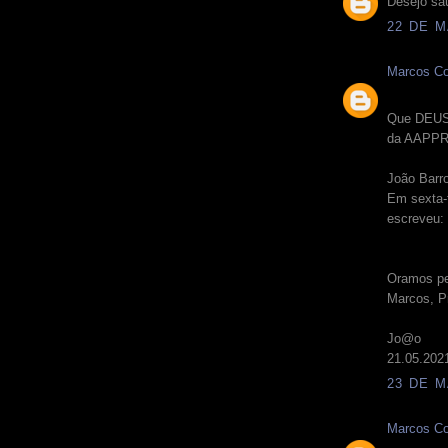
Desejo saú
22 DE M
Marcos Co
Que DEUS 
da AAPPR
João Barr
Em sexta-
escreveu:
Oramos pe
Marcos, P
Jo@o
21.05.202
23 DE M
Marcos Co