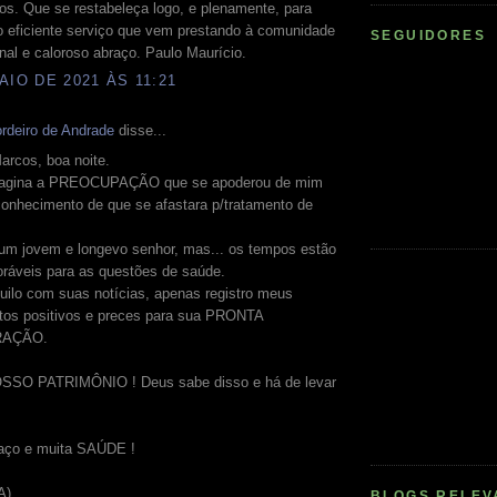
os. Que se restabeleça logo, e plenamente, para
o eficiente serviço que vem prestando à comunidade
SEGUIDORES
nal e caloroso abraço. Paulo Maurício.
AIO DE 2021 ÀS 11:21
rdeiro de Andrade
disse...
arcos, boa noite.
magina a PREOCUPAÇÃO que se apoderou de mim
conhecimento de que se afastara p/tratamento de
 um jovem e longevo senhor, mas... os tempos estão
oráveis para as questões de saúde.
uilo com suas notícias, apenas registro meus
os positivos e preces para sua PRONTA
AÇÃO.
SSO PATRIMÔNIO ! Deus sabe disso e há de levar
aço e muita SAÚDE !
A).
BLOGS RELEV