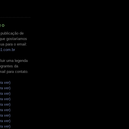
RO
 publicação de
que gostaríamos
ua para o email:
o1.com.br
luir uma legenda
tegrantes da
mail para contato.
ra ver)
ra ver)
ra ver)
ra ver)
ra ver)
ra ver)
ra ver)
ra ver)
ra ver)