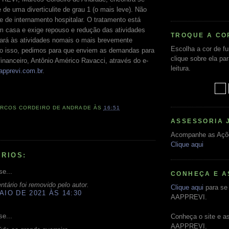
de uma diverticulite de grau 1 (o mais leve). Não
 de internamento hospitalar. O tratamento está
m casa e exige repouso e redução das atividades
TROQUE A CO
onará às atividades nomais o mais brevemente
Escolha a cor de f
to isso, pedimos para que enviem as demandas para
clique sobre ela pa
financeiro, Antônio Américo Ravacci, através do e-
leitura.
apprevi.com.br
.
RCOS CORDEIRO DE ANDRADE
ÀS
16:51
ASSESSORIA 
Acompanhe as Açõ
Clique aqui
RIOS:
se...
CONHEÇA E A
tário foi removido pelo autor.
Clique aqui
para se 
AIO DE 2021 ÀS 14:30
AAPPREVI.
se...
Conheça o site e a
AAPPREVI.