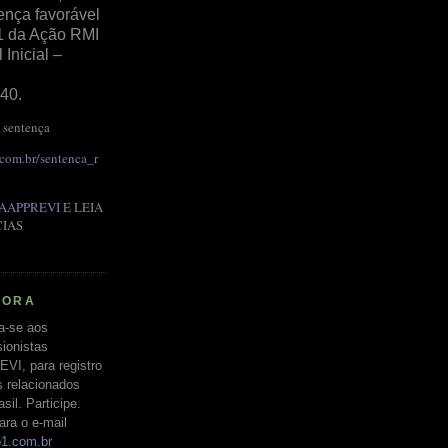
ença favorável
1 da Ação RMI
Inicial –
40.
 sentença
.com.br/sentenca_r
AAPPREVI
E LEIA
CIAS
RORA
a-se aos
ionistas
EVI, para registro
s relacionados
il. Participe.
ara o e-mail
o1.com.br