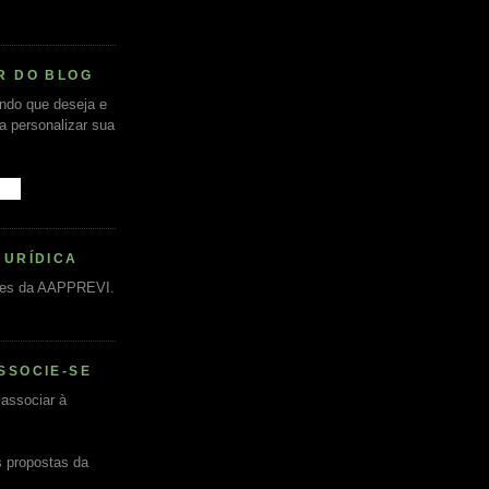
R DO BLOG
undo que deseja e
ra personalizar sua
JURÍDICA
es da AAPPREVI.
SSOCIE-SE
associar à
s propostas da