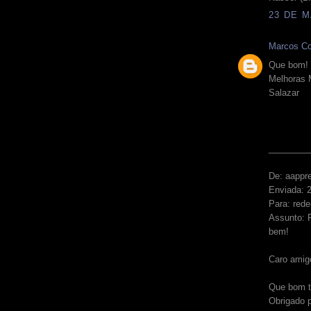
23 DE M
Marcos Co
Que bom!
Melhoras 
Salazar
________
De: aappr
Enviada: 
Para: red
Assunto: R
bem!
Caro amigo
Que bom t
Obrigado p