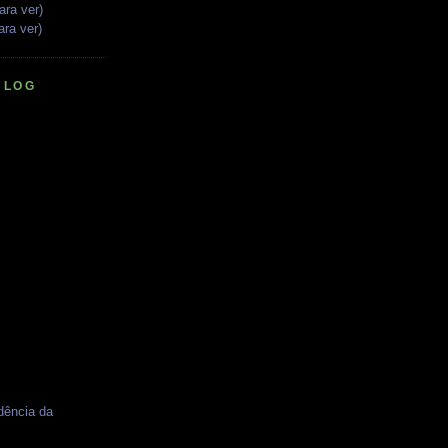
ara ver)
ara ver)
BLOG
dência da
I