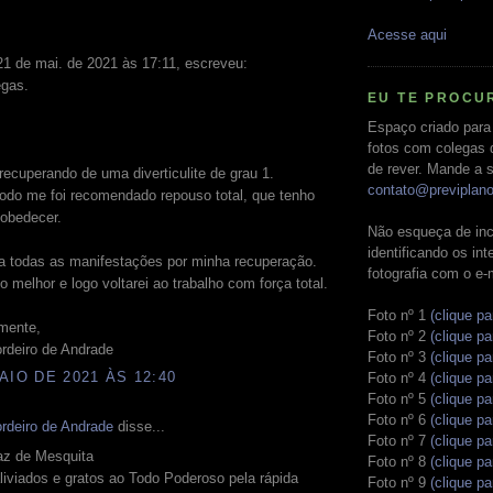
Acesse aqui
1 de mai. de 2021 às 17:11, escreveu:
egas.
EU TE PROCU
Espaço criado para
fotos com colegas 
de rever. Mande a s
ecuperando de uma diverticulite de grau 1.
contato@previplan
odo me foi recomendado repouso total, que tenho
 obedecer.
Não esqueça de inc
identificando os in
a todas as manifestações por minha recuperação.
fotografia com o e-
o melhor e logo voltarei ao trabalho com força total.
Foto nº 1
(clique pa
mente,
Foto nº 2
(clique pa
rdeiro de Andrade
Foto nº 3
(clique pa
AIO DE 2021 ÀS 12:40
Foto nº 4
(clique pa
Foto nº 5
(clique pa
Foto nº 6
(clique pa
rdeiro de Andrade
disse...
Foto nº 7
(clique pa
az de Mesquita
Foto nº 8
(clique pa
iviados e gratos ao Todo Poderoso pela rápida
Foto nº 9
(clique pa