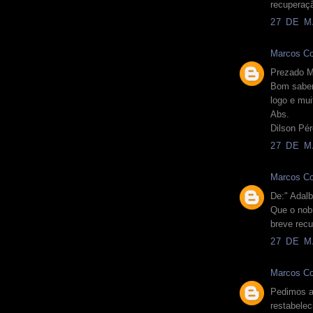
recuperaç
27 DE M
Marcos Co
Prezado M
Bom saber
logo e mui
Abs.
Dilson Pé
27 DE M
Marcos Co
De:" Adal
Que o no
breve recu
27 DE M
Marcos Co
Pedimos a
restabelec