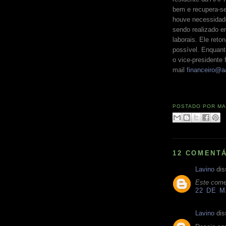
bem e recupera-se 
houve necessidade
sendo realizado e
laborais. Ele ret
possível. Enquan
o vice-presidente 
mail
financeiro@a
POSTADO POR
MA
12 COMENTÁ
Lavino
dis
Este comen
22 DE M
Lavino
dis