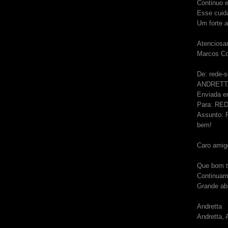
Continuo 
Esse cuida
Um forte a
Atenciosa
Marcos Co
De: rede-
ANDRETTA,
Enviada e
Para: RED
Assunto: R
bem!
Caro amig
Que bom te
Continuam
Grande ab
Andretta
Andretta, 