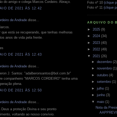
ão do amigo e colega Marcos Cordeiro. Abraço.
Foto nº 10
(clique p
Foto nº 11
(clique p
AIO DE 2021 ÀS 12:42
rdeiro de Andrade
disse...
ARQUIVO DO 
arcos.
►
2025
(9)
 que está se recuperando, que tenhas melhoras
►
2024
(34)
tos anos de vida pela frente.
►
2023
(40)
res
►
2022
(49)
AIO DE 2021 ÀS 12:43
▼
2021
(26)
►
dezembro
(2)
rdeiro de Andrade
disse...
►
novembro
(1)
beron J. Santos: "adalberonsantos@bol.com.br"
►
outubro
(4)
bre companheiro "MARCOS CORDEIRO" tenha uma
►
setembro
(1)
peração plena.
►
julho
(1)
AIO DE 2021 ÀS 12:50
►
junho
(3)
▼
maio
(1)
rdeiro de Andrade
disse...
Nota da Presi
 Deus a proteção Divina e seu pronto
AAPPREV
imento, voltando ao nosso convívio.