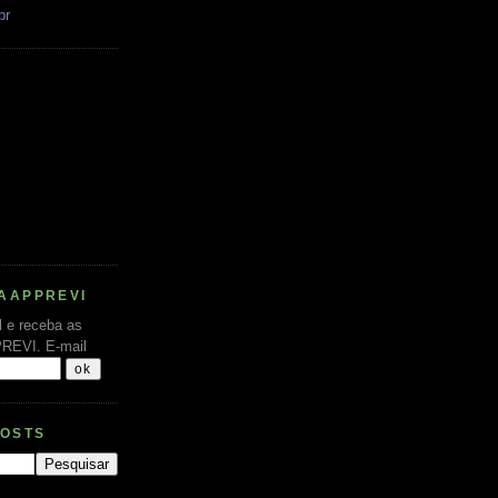
br
AAPPREVI
l e receba as
PREVI.
E-mail
POSTS