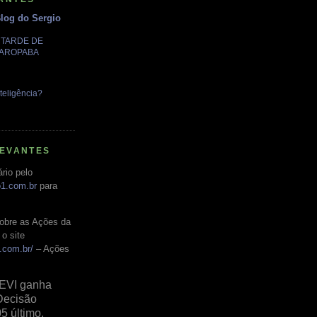
Blog do Sergio
A TARDE DE
GAROPABA
teligência?
LEVANTES
rio pelo
o1.com.br
para
obre as Ações da
o site
.com.br/
– Ações
EVI ganha
Decisão
05 último,