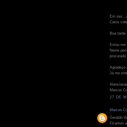
Em sex., 2
Caros col
Boa tarde.
Estou me r
Neste perí
procurado
Agradeço 
Já me sint
Atenciosa
Marcos Co
27 DE M
Marcos Co
Geraldo V
Ficamos al