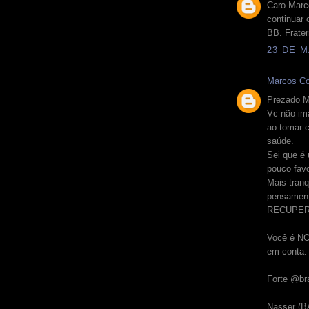
Caro Marc
continuar 
BB. Frater
23 DE M
Marcos Co
Prezado M
Vc não i
ao tomar 
saúde.
Sei que é
pouco fav
Mais tranq
pensament
RECUPER
Você é NO
em conta.
Forte @br
Nasser (B