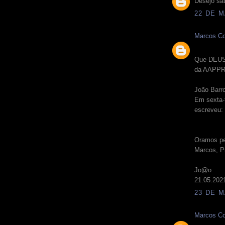
Desejo saú
22 DE M
Marcos Co
Que DEUS 
da AAPPR
João Barr
Em sexta-
escreveu:
Oramos pe
Marcos, P
Jo@o
21.05.202
23 DE M
Marcos Co