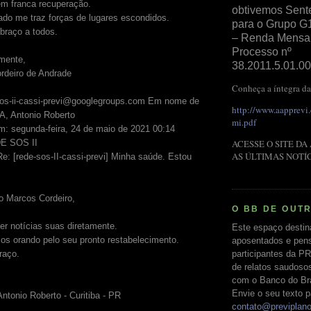
em franca recuperação.
obtivemos Sent
do me traz forças de lugares escondidos.
para o Grupo G
braço a todos.
– Renda Mensal 
Processo nº
mente,
38.2011.5.01.00
rdeiro de Andrade
Conheça a íntegra da
sos-ii-cassi-previ@googlegroups.com Em nome de
http://www.aapprevi
 Antonio Roberto
mi.pdf
m: segunda-feira, 24 de maio de 2021 00:14
ACESSE O SITE DA
E SOS II
AS ÚLTIMAS NOTÍ
e: [rede-sos-II-cassi-previ] Minha saúde. Estou
o Marcos Cordeiro,
O BB DE OUT
r notícias suas diretamente.
Este espaço destin
os orando pelo seu pronto restabelecimento.
aposentados e pens
participantes da PR
raço.
de relatos saudoso
com o Banco do Bras
Envie o seu texto p
Antonio Roberto - Curitiba - PR
contato@previplan