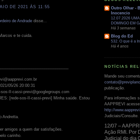
AIO DE 2021 ÀS 11:55
Outro Olhar - 
Inocencio
12.07.2026 UM
rdeiro de Andrade
disse...
DOMINGO EM 
Há 3 semanas
Marcos e te cuida.
Blog do Ed
532. O que é a In
Há 4 anos
NOTÍCIAS RE
________________________________
Mande seu comentá
evi@aapprevi.com.br
contato@previplan
2021/05/26 20:00:31
publicação.
e-sos-II-cassi-previ@googlegroups.com
Para informações s
ES: [rede-sos-II-cassi-previ] Minha saúde. Estou
AAPPREVI acesse 
http://www.aapprevi
Judiciais/Consulte.
 Andretta.
12/07 – AAPPR
er amigos a quem dar satisfações.
Ação RMI. Por 
elo carinho.
Judicial do dia 