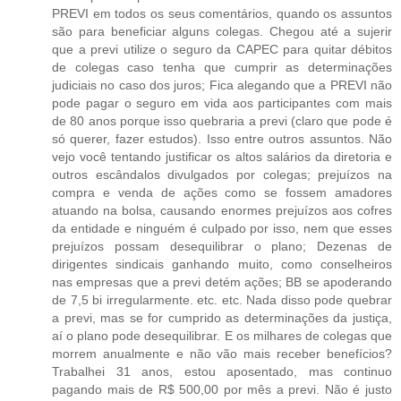
PREVI em todos os seus comentários, quando os assuntos
são para beneficiar alguns colegas. Chegou até a sujerir
que a previ utilize o seguro da CAPEC para quitar débitos
de colegas caso tenha que cumprir as determinações
judiciais no caso dos juros; Fica alegando que a PREVI não
pode pagar o seguro em vida aos participantes com mais
de 80 anos porque isso quebraria a previ (claro que pode é
só querer, fazer estudos). Isso entre outros assuntos. Não
vejo você tentando justificar os altos salários da diretoria e
outros escândalos divulgados por colegas; prejuízos na
compra e venda de ações como se fossem amadores
atuando na bolsa, causando enormes prejuízos aos cofres
da entidade e ninguém é culpado por isso, nem que esses
prejuízos possam desequilibrar o plano; Dezenas de
dirigentes sindicais ganhando muito, como conselheiros
nas empresas que a previ detém ações; BB se apoderando
de 7,5 bi irregularmente. etc. etc. Nada disso pode quebrar
a previ, mas se for cumprido as determinações da justiça,
aí o plano pode desequilibrar. E os milhares de colegas que
morrem anualmente e não vão mais receber benefícios?
Trabalhei 31 anos, estou aposentado, mas continuo
pagando mais de R$ 500,00 por mês a previ. Não é justo