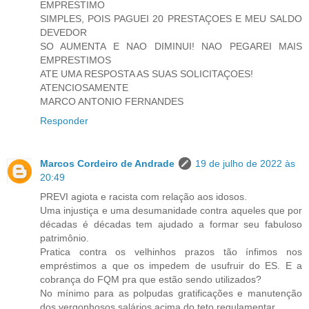
EMPRESTIMO
SIMPLES, POIS PAGUEI 20 PRESTAÇOES E MEU SALDO
DEVEDOR
SO AUMENTA E NAO DIMINUI! NAO PEGAREI MAIS
EMPRESTIMOS
ATE UMA RESPOSTA AS SUAS SOLICITAÇOES!
ATENCIOSAMENTE
MARCO ANTONIO FERNANDES
Responder
Marcos Cordeiro de Andrade
19 de julho de 2022 às
20:49
PREVI agiota e racista com relação aos idosos.
Uma injustiça e uma desumanidade contra aqueles que por
décadas é décadas tem ajudado a formar seu fabuloso
patrimônio.
Pratica contra os velhinhos prazos tão ínfimos nos
empréstimos a que os impedem de usufruir do ES. E a
cobrança do FQM pra que estão sendo utilizados?
No mínimo para as polpudas gratificações e manutenção
dos vergonhosos salários acima do teto regulamentar.