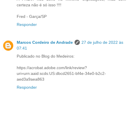
certeza não é só isso !!!!
Fred - Garça/SP
Responder
Marcos Cordeiro de Andrade
27 de julho de 2022 às
07:41
Publicado no Blog do Medeiros:
https://acrobat.adobe.com/link/review?
uri=urn:aaid:scds:US:dbcd2651-bf4e-34e0-b2c2-
aed3a9aea863
Responder