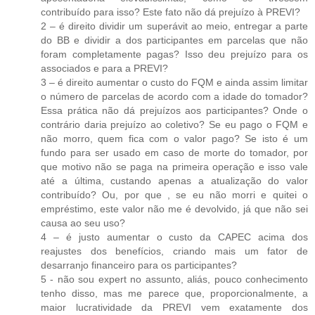
contribuído para isso? Este fato não dá prejuízo à PREVI?
2 – é direito dividir um superávit ao meio, entregar a parte
do BB e dividir a dos participantes em parcelas que não
foram completamente pagas? Isso deu prejuízo para os
associados e para a PREVI?
3 – é direito aumentar o custo do FQM e ainda assim limitar
o número de parcelas de acordo com a idade do tomador?
Essa prática não dá prejuízos aos participantes? Onde o
contrário daria prejuízo ao coletivo? Se eu pago o FQM e
não morro, quem fica com o valor pago? Se isto é um
fundo para ser usado em caso de morte do tomador, por
que motivo não se paga na primeira operação e isso vale
até a última, custando apenas a atualização do valor
contribuído? Ou, por que , se eu não morri e quitei o
empréstimo, este valor não me é devolvido, já que não sei
causa ao seu uso?
4 – é justo aumentar o custo da CAPEC acima dos
reajustes dos benefícios, criando mais um fator de
desarranjo financeiro para os participantes?
5 - não sou expert no assunto, aliás, pouco conhecimento
tenho disso, mas me parece que, proporcionalmente, a
maior lucratividade da PREVI vem exatamente dos