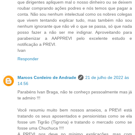
que dirigentes apliquem mal o nosso dinheiro ou se deixem
roubar comprando ações podres e nós temos que pagar a
conta. Não sou nenhum intelectual como os nobres colegas
que vivem tentando explicar tudo, mas também não sou
nenhum ignorante que não vê o que se passa, só que nada
posso fazer a não ser me indignar. Aproveitando para
parabenizar a AAPPREVI pelo excelente estudo e
notificação a PREVI.
Ivan
Responder
Marcos Cordeiro de Andrade
21 de julho de 2022 às
14:56
Parabéns Ivan Braga, não te conheço pessoalmente mas já
te admiro !!!
Você resumiu muito bem nossos anseios, a PREVI está
tratando os seus aposentados e pensionistas como se ela
fosse um Tigrão (Tigrona) e tratando o mercado como se
fosse uma Chuchuca !!!!
A PREVI nos deve no mínimo explicações, mas com