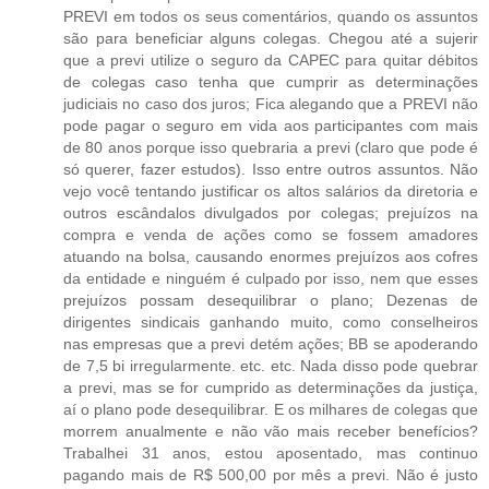
PREVI em todos os seus comentários, quando os assuntos
são para beneficiar alguns colegas. Chegou até a sujerir
que a previ utilize o seguro da CAPEC para quitar débitos
de colegas caso tenha que cumprir as determinações
judiciais no caso dos juros; Fica alegando que a PREVI não
pode pagar o seguro em vida aos participantes com mais
de 80 anos porque isso quebraria a previ (claro que pode é
só querer, fazer estudos). Isso entre outros assuntos. Não
vejo você tentando justificar os altos salários da diretoria e
outros escândalos divulgados por colegas; prejuízos na
compra e venda de ações como se fossem amadores
atuando na bolsa, causando enormes prejuízos aos cofres
da entidade e ninguém é culpado por isso, nem que esses
prejuízos possam desequilibrar o plano; Dezenas de
dirigentes sindicais ganhando muito, como conselheiros
nas empresas que a previ detém ações; BB se apoderando
de 7,5 bi irregularmente. etc. etc. Nada disso pode quebrar
a previ, mas se for cumprido as determinações da justiça,
aí o plano pode desequilibrar. E os milhares de colegas que
morrem anualmente e não vão mais receber benefícios?
Trabalhei 31 anos, estou aposentado, mas continuo
pagando mais de R$ 500,00 por mês a previ. Não é justo