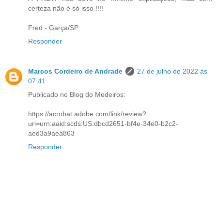
certeza não é só isso !!!!
Fred - Garça/SP
Responder
Marcos Cordeiro de Andrade
27 de julho de 2022 às
07:41
Publicado no Blog do Medeiros:
https://acrobat.adobe.com/link/review?
uri=urn:aaid:scds:US:dbcd2651-bf4e-34e0-b2c2-
aed3a9aea863
Responder