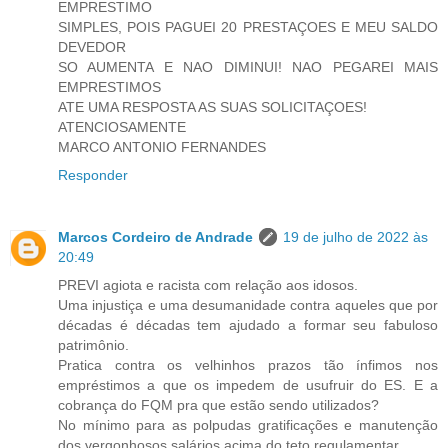
EMPRESTIMO
SIMPLES, POIS PAGUEI 20 PRESTAÇOES E MEU SALDO
DEVEDOR
SO AUMENTA E NAO DIMINUI! NAO PEGAREI MAIS
EMPRESTIMOS
ATE UMA RESPOSTA AS SUAS SOLICITAÇOES!
ATENCIOSAMENTE
MARCO ANTONIO FERNANDES
Responder
Marcos Cordeiro de Andrade
19 de julho de 2022 às
20:49
PREVI agiota e racista com relação aos idosos.
Uma injustiça e uma desumanidade contra aqueles que por
décadas é décadas tem ajudado a formar seu fabuloso
patrimônio.
Pratica contra os velhinhos prazos tão ínfimos nos
empréstimos a que os impedem de usufruir do ES. E a
cobrança do FQM pra que estão sendo utilizados?
No mínimo para as polpudas gratificações e manutenção
dos vergonhosos salários acima do teto regulamentar.