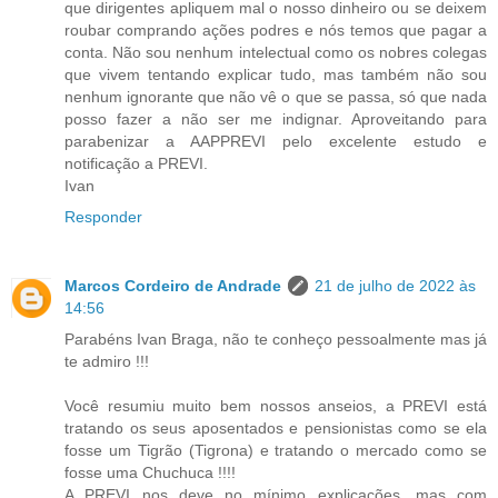
que dirigentes apliquem mal o nosso dinheiro ou se deixem
roubar comprando ações podres e nós temos que pagar a
conta. Não sou nenhum intelectual como os nobres colegas
que vivem tentando explicar tudo, mas também não sou
nenhum ignorante que não vê o que se passa, só que nada
posso fazer a não ser me indignar. Aproveitando para
parabenizar a AAPPREVI pelo excelente estudo e
notificação a PREVI.
Ivan
Responder
Marcos Cordeiro de Andrade
21 de julho de 2022 às
14:56
Parabéns Ivan Braga, não te conheço pessoalmente mas já
te admiro !!!
Você resumiu muito bem nossos anseios, a PREVI está
tratando os seus aposentados e pensionistas como se ela
fosse um Tigrão (Tigrona) e tratando o mercado como se
fosse uma Chuchuca !!!!
A PREVI nos deve no mínimo explicações, mas com