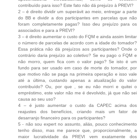
contribuído para isso? Este fato não dá prejuízo à PREVI?
2 – é direito dividir um superávit ao meio, entregar a parte
do BB e dividir a dos participantes em parcelas que não
foram completamente pagas? Isso deu prejuízo para os
associados e para a PREVI?
3 – é direito aumentar o custo do FQM e ainda assim limitar
o número de parcelas de acordo com a idade do tomador?
Essa prática não dá prejuízos aos participantes? Onde o
contrário daria prejuízo ao coletivo? Se eu pago o FQM e
não morro, quem fica com o valor pago? Se isto é um
fundo para ser usado em caso de morte do tomador, por
que motivo não se paga na primeira operação e isso vale
até a última, custando apenas a atualização do valor
contribuído? Ou, por que , se eu não morri e quitei o
empréstimo, este valor não me é devolvido, já que não sei
causa ao seu uso?
4 – é justo aumentar o custo da CAPEC acima dos
reajustes dos benefícios, criando mais um fator de
desarranjo financeiro para os participantes?
5 - não sou expert no assunto, aliás, pouco conhecimento
tenho disso, mas me parece que, proporcionalmente, a
maior lucratividade da PREVI vem exatamente dos