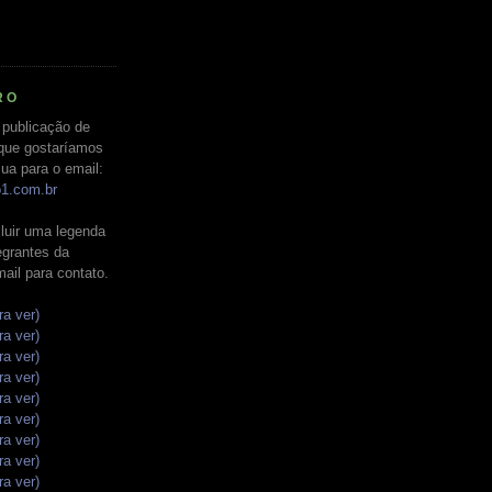
RO
 publicação de
que gostaríamos
ua para o email:
o1.com.br
luir uma legenda
tegrantes da
mail para contato.
ra ver)
ra ver)
ra ver)
ra ver)
ra ver)
ra ver)
ra ver)
ra ver)
ra ver)