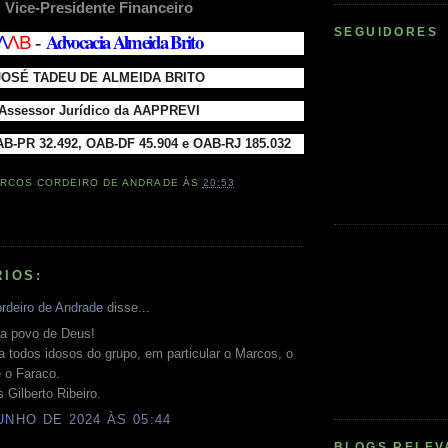
Vice-Presidente Financeiro
SEGUIDORES
Advocacia Almeida Brito
Λ
Λ
B
-
JOSÉ TADEU DE ALMEIDA BRITO
Assessor Jurídico da AAPPREVI
B-PR 32.492, OAB-DF 45.904 e OAB-RJ 185.032
RCOS CORDEIRO DE ANDRADE
ÀS
20:53
RIOS:
rdeiro de Andrade
disse...
ia povo de Deus!
 todos idosos do grupo, em particular o Marcos, o
 o Faraco.
Gilberto Ribeiro.
UNHO DE 2024 ÀS 05:44
BLOGS RELEV