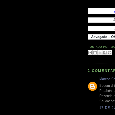
Advogado – OA
POSTADO POR
MA
2 COMENTÁ
Marcos Co
Booom dii
Parabéns a
Rezende e
Saudações 
17 DE J