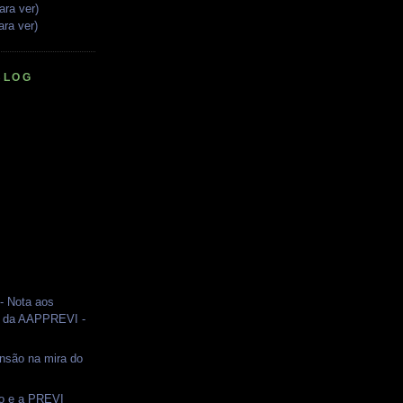
ara ver)
ara ver)
BLOG
 Nota aos
s da AAPPREVI -
nsão na mira do
so e a PREVI