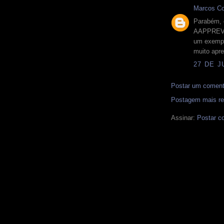
Marcos Co
Parabém, 
AAPPREVI,
um exempl
muito apr
27 DE J
Postar um coment
Postagem mais re
Assinar:
Postar c