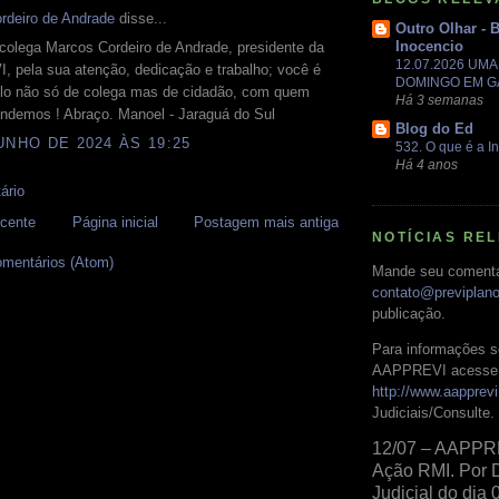
rdeiro de Andrade
disse...
Outro Olhar - 
Inocencio
colega Marcos Cordeiro de Andrade, presidente da
12.07.2026 UM
 pela sua atenção, dedicação e trabalho; você é
DOMINGO EM 
o não só de colega mas de cidadão, com quem
Há 3 semanas
endemos ! Abraço. Manoel - Jaraguá do Sul
Blog do Ed
UNHO DE 2024 ÀS 19:25
532. O que é a In
Há 4 anos
ário
cente
Página inicial
Postagem mais antiga
NOTÍCIAS RE
omentários (Atom)
Mande seu comentá
contato@previplan
publicação.
Para informações s
AAPPREVI acesse 
http://www.aapprevi
Judiciais/Consulte.
12/07 – AAPPR
Ação RMI. Por 
Judicial do dia 