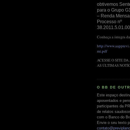
obtivemos Sent
para o Grupo G
– Renda Mensal 
Processo nº
38.2011.5.01.00
Conheça a íntegra da
http://www.aapprevi
mi.pdf
ACESSE O SITE DA
AS ÚLTIMAS NOTÍ
O BB DE OUT
Este espaço destin
aposentados e pens
participantes da PR
de relatos saudoso
com o Banco do Bras
Envie o seu texto p
contato@previplan