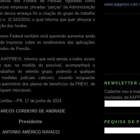
eservas dos Fundos de Pensão, figurando como
www.aapprevi.com.
versas empresas privadas “parças” da Administração
io dessa ameaça foi a criação do grupo de trabalho
o n. 11.543/2024, o qual informa que quer afrouxar o
ção dos fundos.
verno Federal também está querendo aumentar ainda
de impostos sobre os rendimentos das aplicações
undos de Pensão.
a AAPPREVI, informa que está atenta a todos esses
 e que, na medida do possível, acompanhará o
rabalhos do referido grupo, podendo a qualquer
medidas judiciais cabíveis, visando resguardar
NEWSLETTER 
 patrimônio dos planos de benefícios da PREVI, de
fiquem intocáveis.
Cadastre seu e-mai
novidades da AAP
uritiba – PR, 17 de junho de 2024.
ARCOS CORDEIRO DE ANDRADE
Presidente
PEQUISA DE 
ANTONIO AMÉRICO RAVACCI