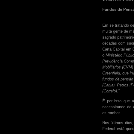
Fundos de Pensã
Em se tratando de
muita gente de má
sagrado patrimôni
décadas com suor 
Carta Capital em 
o Ministério Públi
Previdência Compl
Mobiliários (CVM)
Greenfield, que in
fundos de pensão 
(Caixa), Petros (P
(Correio).”
É por isso que a
necessitando de a
os rombos.
Nos últimos dias,
Federal está quer