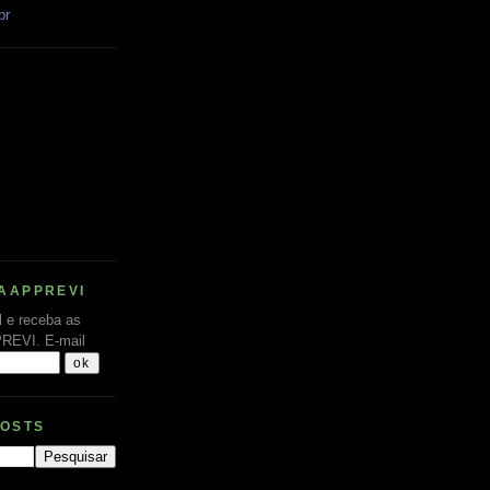
br
AAPPREVI
l e receba as
PREVI.
E-mail
POSTS