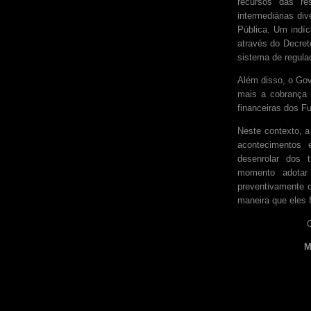
recursos das r
intermediárias di
Pública. Um indíc
através do Decret
sistema de regula
Além disso, o Go
mais a cobrança 
financeiras dos F
Neste contexto, 
acontecimentos
desenrolar dos t
momento adotar 
preventivamente o
maneira que eles 
C
M