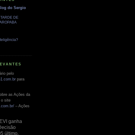
Blog do Sergio
A TARDE DE
GAROPABA
teligência?
LEVANTES
rio pelo
o1.com.br
para
obre as Ações da
o site
.com.br/
– Ações
EVI ganha
Decisão
05 último,