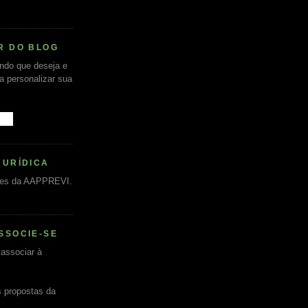
R DO BLOG
undo que deseja e
ra personalizar sua
JURÍDICA
es da AAPPREVI.
SSOCIE-SE
associar à
s propostas da