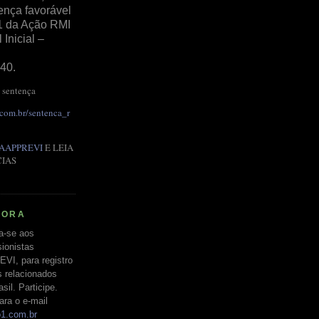
ença favorável
1 da Ação RMI
Inicial –
40.
 sentença
.com.br/sentenca_r
AAPPREVI
E LEIA
CIAS
RORA
a-se aos
ionistas
EVI, para registro
s relacionados
il. Participe.
ara o e-mail
o1.com.br