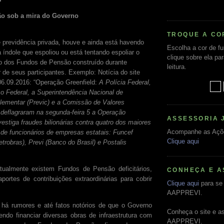
o sob a mira do Governo
TROQUE A CO
 previdência privada, houve e ainda está havendo
Escolha a cor de f
 índole que espoliou ou está tentando espoliar o
clique sobre ela pa
o dos Fundos de Pensão construído durante
leitura.
de seus participantes. Exemplo: Notícia do site
06.09.2016: “Operação Greenfield:
A Polícia Federal,
co Federal, a Superintendência Nacional de
ementar (Previc) e a Comissão de Valores
 deflagraram na segunda-feira 5 a Operação
ASSESSORIA 
vestiga fraudes bilionárias contra quatro dos maiores
Acompanhe as Açõ
de funcionários de empresas estatais: Funcef
Clique aqui
etrobras), Previ (Banco do Brasil) e Postalis
tualmente existem Fundos de Pensão deficitários,
CONHEÇA E A
portes de contribuições extraordinárias para cobrir
Clique aqui
para se 
AAPPREVI.
 há rumores e até fatos notórios de que o Governo
Conheça o site e a
endo financiar diversas obras de infraestrutura com
AAPPREVI.