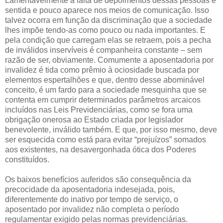
Lamentavelmente a falta de depoimentos dessas pessoas é
sentida e pouco aparece nos meios de comunicação. Isso
talvez ocorra em função da discriminação que a sociedade
lhes impõe tendo-as como pouco ou nada importantes. E
pela condição que carregam elas se retraem, pois a pecha
de inválidos inservíveis é companheira constante – sem
razão de ser, obviamente. Comumente a aposentadoria por
invalidez é tida como prêmio à ociosidade buscada por
elementos espertalhões e que, dentro desse abominável
conceito, é um fardo para a sociedade mesquinha que se
contenta em cumprir determinados parâmetros arcaicos
incluídos nas Leis Previdenciárias, como se fora uma
obrigação onerosa ao Estado criada por legislador
benevolente, inválido também. E que, por isso mesmo, deve
ser esquecida como está para evitar “prejuízos” somados
aos existentes, na desavergonhada ótica dos Poderes
constituídos.
Os baixos benefícios auferidos são consequência da
precocidade da aposentadoria indesejada, pois,
diferentemente do inativo por tempo de serviço, o
aposentado por invalidez não completa o período
regulamentar exigido pelas normas previdenciárias.