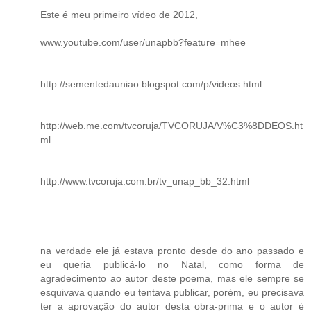
Este é meu primeiro vídeo de 2012,
www.youtube.com/user/unapbb?feature=mhee
http://sementedauniao.blogspot.com/p/videos.html
http://web.me.com/tvcoruja/TVCORUJA/V%C3%8DDEOS.ht
ml
http://www.tvcoruja.com.br/tv_unap_bb_32.html
na verdade ele já estava pronto desde do ano passado e
eu queria publicá-lo no Natal, como forma de
agradecimento ao autor deste poema, mas ele sempre se
esquivava quando eu tentava publicar, porém, eu precisava
ter a aprovação do autor desta obra-prima e o autor é