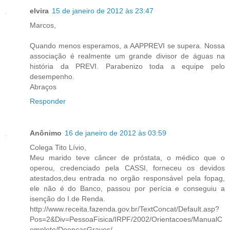
elvira
15 de janeiro de 2012 às 23:47
Marcos,
Quando menos esperamos, a AAPPREVI se supera. Nossa
associação é realmente um grande divisor de águas na
história da PREVI. Parabenizo toda a equipe pelo
desempenho.
Abraços
Responder
Anônimo
16 de janeiro de 2012 às 03:59
Colega Tito Lívio,
Meu marido teve câncer de próstata, o médico que o
operou, credenciado pela CASSI, forneceu os devidos
atestados,deu entrada no orgão responsável pela fopag,
ele não é do Banco, passou por perícia e conseguiu a
isenção do I.de Renda.
http://www.receita.fazenda.gov.br/TextConcat/Default.asp?
Pos=2&Div=PessoaFisica/IRPF/2002/Orientacoes/ManualC
ompleto/DoencasGraves/