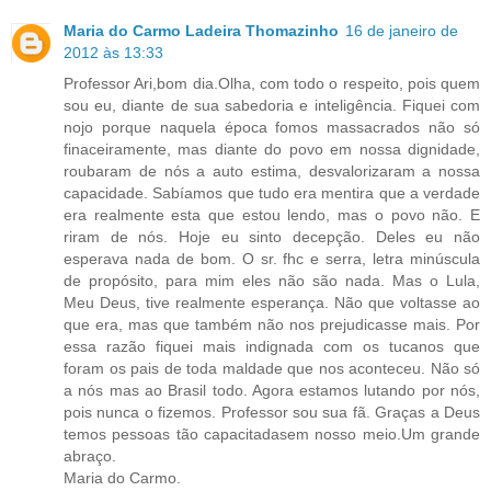
Maria do Carmo Ladeira Thomazinho
16 de janeiro de
2012 às 13:33
Professor Ari,bom dia.Olha, com todo o respeito, pois quem
sou eu, diante de sua sabedoria e inteligência. Fiquei com
nojo porque naquela época fomos massacrados não só
finaceiramente, mas diante do povo em nossa dignidade,
roubaram de nós a auto estima, desvalorizaram a nossa
capacidade. Sabíamos que tudo era mentira que a verdade
era realmente esta que estou lendo, mas o povo não. E
riram de nós. Hoje eu sinto decepção. Deles eu não
esperava nada de bom. O sr. fhc e serra, letra minúscula
de propósito, para mim eles não são nada. Mas o Lula,
Meu Deus, tive realmente esperança. Não que voltasse ao
que era, mas que também não nos prejudicasse mais. Por
essa razão fiquei mais indignada com os tucanos que
foram os pais de toda maldade que nos aconteceu. Não só
a nós mas ao Brasil todo. Agora estamos lutando por nós,
pois nunca o fizemos. Professor sou sua fã. Graças a Deus
temos pessoas tão capacitadasem nosso meio.Um grande
abraço.
Maria do Carmo.