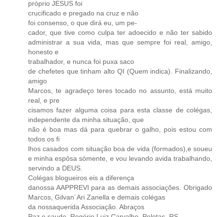
próprio JESUS foi
crucificado e pregado na cruz e não
foi consenso, o que dirá eu, um pe-
cador, que tive como culpa ter adoecido e não ter sabido
administrar a sua vida, mas que sempre foi real, amigo,
honesto e
trabalhador, e nunca foi puxa saco
de chefetes que tinham alto QI (Quem indica). Finalizando,
amigo
Marcos, te agradeço teres tocado no assunto, está muito
real, e pre
cisamos fazer alguma coisa para esta classe de colégas,
independente da minha situação, que
não é boa mas dá para quebrar o galho, pois estou com
todos os fi
lhos casados com situação boa de vida (formados),e soueu
e minha espôsa sòmente, e vou levando avida trabalhando,
servindo a DEUS.
Colégas blogueiros eis a diferença
danossa AAPPREVI para as demais associações. Obrigado
Marcos, Gilvan´Ari Zanella e demais colégas
da nossaquerida Associação. Abraços
Paz e saude. Rogério Luiz Carvalho. Pelotas .RS.