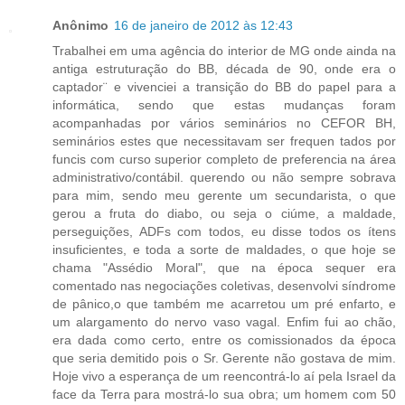
Anônimo
16 de janeiro de 2012 às 12:43
Trabalhei em uma agência do interior de MG onde ainda na
antiga estruturação do BB, década de 90, onde era o
captador¨ e vivenciei a transição do BB do papel para a
informática, sendo que estas mudanças foram
acompanhadas por vários seminários no CEFOR BH,
seminários estes que necessitavam ser frequen tados por
funcis com curso superior completo de preferencia na área
administrativo/contábil. querendo ou não sempre sobrava
para mim, sendo meu gerente um secundarista, o que
gerou a fruta do diabo, ou seja o ciúme, a maldade,
perseguições, ADFs com todos, eu disse todos os ítens
insuficientes, e toda a sorte de maldades, o que hoje se
chama "Assédio Moral", que na época sequer era
comentado nas negociações coletivas, desenvolvi síndrome
de pânico,o que também me acarretou um pré enfarto, e
um alargamento do nervo vaso vagal. Enfim fui ao chão,
era dada como certo, entre os comissionados da época
que seria demitido pois o Sr. Gerente não gostava de mim.
Hoje vivo a esperança de um reencontrá-lo aí pela Israel da
face da Terra para mostrá-lo sua obra; um homem com 50