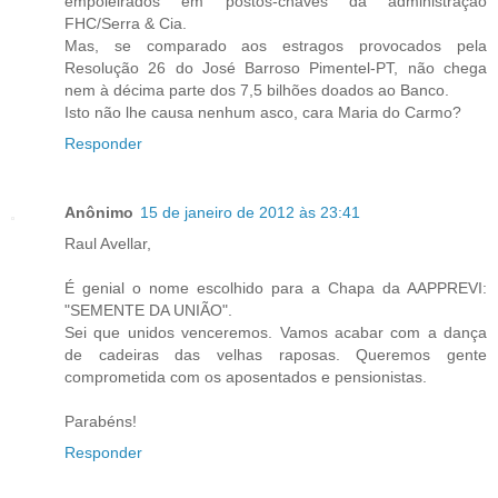
empoleirados em postos-chaves da administração
FHC/Serra & Cia.
Mas, se comparado aos estragos provocados pela
Resolução 26 do José Barroso Pimentel-PT, não chega
nem à décima parte dos 7,5 bilhões doados ao Banco.
Isto não lhe causa nenhum asco, cara Maria do Carmo?
Responder
Anônimo
15 de janeiro de 2012 às 23:41
Raul Avellar,
É genial o nome escolhido para a Chapa da AAPPREVI:
"SEMENTE DA UNIÃO".
Sei que unidos venceremos. Vamos acabar com a dança
de cadeiras das velhas raposas. Queremos gente
comprometida com os aposentados e pensionistas.
Parabéns!
Responder