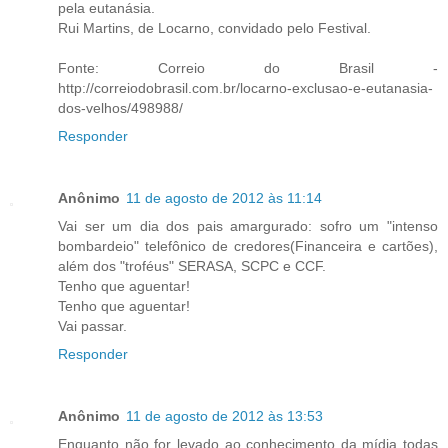
pela eutanásia.
Rui Martins, de Locarno, convidado pelo Festival.
Fonte: Correio do Brasil -
http://correiodobrasil.com.br/locarno-exclusao-e-eutanasia-
dos-velhos/498988/
Responder
Anônimo
11 de agosto de 2012 às 11:14
Vai ser um dia dos pais amargurado: sofro um "intenso
bombardeio" telefônico de credores(Financeira e cartões),
além dos "troféus" SERASA, SCPC e CCF.
Tenho que aguentar!
Tenho que aguentar!
Vai passar.
Responder
Anônimo
11 de agosto de 2012 às 13:53
Enquanto não for levado ao conhecimento da mídia todas