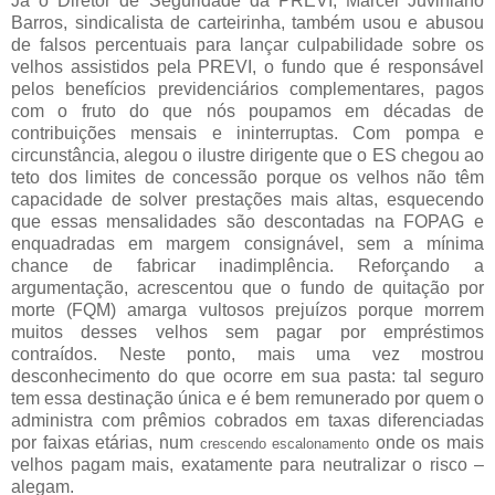
Já o Diretor de Seguridade da PREVI, Marcel Juviniano
Barros, sindicalista de carteirinha, também usou e abusou
de falsos percentuais para lançar culpabilidade sobre os
velhos assistidos pela PREVI, o fundo que é responsável
pelos benefícios previdenciários complementares, pagos
com o fruto do que nós poupamos em décadas de
contribuições mensais e ininterruptas. Com pompa e
circunstância, alegou o ilustre dirigente que o ES chegou ao
teto dos limites de concessão porque os velhos não têm
capacidade de solver prestações mais altas, esquecendo
que essas mensalidades são descontadas na FOPAG e
enquadradas em margem consignável, sem a mínima
chance de fabricar inadimplência. Reforçando a
argumentação, acrescentou que o fundo de quitação por
morte (FQM) amarga vultosos prejuízos porque morrem
muitos desses velhos sem pagar por empréstimos
contraídos. Neste ponto, mais uma vez mostrou
desconhecimento do que ocorre em sua pasta: tal seguro
tem essa destinação única e é bem remunerado por quem o
administra com prêmios cobrados em taxas diferenciadas
por faixas etárias, num
onde os mais
crescendo escalonamento
velhos pagam mais, exatamente para neutralizar o risco –
alegam.