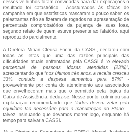
desses velhinhos foram convidadas para dar explicações o
resultado foi catastrófico. Acostumados às táticas de
campanha em que estatísticas mascaram o pouco saber, os
palestrantes não se fizeram de rogados na apresentação de
percentuais comprobatórios da pujança de suas loas,
segundo relato de quem esteve presente ao falatório, aqui
reproduzido parcialmente.
A Diretora
Mirian Cleusa Fochi, da CASSI, declarou com
todas as letras que uma das razões principais das
dificuldades atuais enfrentadas pela CASSI é “
o elevado
percentual de pessoas idosas atendidas (23%)”,
acrescentando que “
nos últimos três anos, a receita cresceu
33%, contudo a despesa aumentou para 57%”
-
provavelmente por conta do atendimento aos associados
que envelheceram mais que o permitido pela lógica da
Caixa de Assistência, deduz-se. Nesse ponto, culminou sua
explanação recomendando que “
todos devem zelar pelo
equilíbrio tão necessário para a manutenção do Plano
” -
talvez insinuando que devamos morrer logo, enquanto há
tempo para salvar a CASSI.