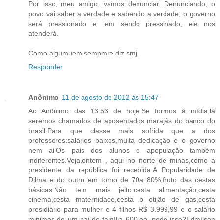
Por isso, meu amigo, vamos denunciar. Denunciando, o
povo vai saber a verdade e sabendo a verdade, o governo
será pressionado e, em sendo pressinado, ele nos
atenderá.
Como algumuem sempmre diz smj.
Responder
Anônimo
11 de agosto de 2012 às 15:47
Ao Anônimo das 13:53 de hoje.Se formos à mídia,lá
seremos chamados de aposentados marajás do banco do
brasil.Para que classe mais sofrida que a dos
professores:salários baixos,muita dedicação e o governo
nem ai.Os pais dos alunos e apopulação também
indiferentes.Veja,ontem , aqui no norte de minas,como a
presidente da república foi recebida.A Popularidade de
Dilma e do outro em torno de 70a 80%,fruto das cestas
básicas.Não tem mais jeito:cesta alimentação,cesta
cinema,cesta maternidade,cesta b otijão de gas,cesta
presidiário para mulher e 4 filhos R$ 3.999,99 e o salário
minimos de um pai de família 600,oo, pode isso?Edmílson