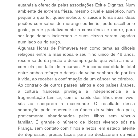
eutanásia oferecida pelas associações Exit e Dignitas. Num
ambiente de extrema frieza, mesmo cruel e asséptico, num
pequeno quarto, quase isolado, o suicida toma suas duas
poções com sabor de morango ou limão, pode escolher o
gosto, perde gradativamente a consciência e morre, para
ser logo depois incinerado e suas cinzas serem jogadas
num lago ou rio suíço.
Algumas Horas de Primavera tem como tema as difíceis
relações entre a mãe idosa e seu filho único de 48 anos,
recém-saído da prisão e desempregado, que volta a morar
com ela por falta de recursos. A incomunicabilidade total
entre ambos reforça o desejo da velha senhora de por fim
à vida, ao receber a confirmação de um câncer no cérebro.
Ao contrário de outros países latinos e dos países árabes,
a cultura francesa privilegia a independência e a
fragmentação familiar, com o hábito dos filhos irem viver
sós ao chegarem a maioridade. O resultado dessa
separação pode repercutir na época da velhice dos pais,
praticamente abandonados pelos filhos sem vínculo
familiar. É grande o número de idosos vivendo sós na
França, sem contato com filhos e netos, em estado latente
de depressão, presas fáceis para se desfazerem da vida