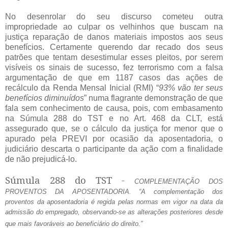
No desenrolar do seu discurso cometeu outra
impropriedade ao culpar os velhinhos que buscam na
justiça reparação de danos materiais impostos aos seus
benefícios. Certamente querendo dar recado dos seus
patrões que tentam desestimular esses pleitos, por serem
visíveis os sinais de sucesso, fez terrorismo com a falsa
argumentação de que em 1187 casos das ações de
recálculo da Renda Mensal Inicial (RMI) “
93% vão ter seus
benefícios diminuídos
” numa flagrante demonstração de que
fala sem conhecimento de causa, pois, com embasamento
na Súmula 288 do TST e no Art. 468 da CLT, está
assegurado que, se o cálculo da justiça for menor que o
apurado pela PREVI por ocasião da aposentadoria, o
judiciário descarta o participante da ação com a finalidade
de não prejudicá-lo.
Súmula 288 do TST -
COMPLEMENTAÇÃO DOS
PROVENTOS DA APOSENTADORIA. “A complementação dos
proventos da aposentadoria é regida pelas normas em vigor na data da
admissão do empregado, observando-se as alterações posteriores desde
que mais favoráveis ao beneficiário do direito.”