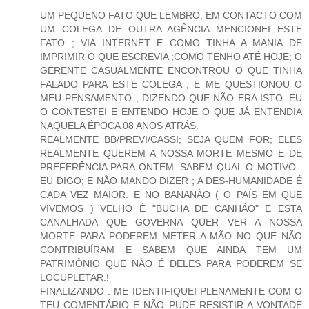
UM PEQUENO FATO QUE LEMBRO; EM CONTACTO COM
UM COLEGA DE OUTRA AGÊNCIA MENCIONEI ESTE
FATO ; VIA INTERNET E COMO TINHA A MANIA DE
IMPRIMIR O QUE ESCREVIA ;COMO TENHO ATÉ HOJE; O
GERENTE CASUALMENTE ENCONTROU O QUE TINHA
FALADO PARA ESTE COLEGA ; E ME QUESTIONOU O
MEU PENSAMENTO ; DIZENDO QUE NÃO ERA ISTO. EU
O CONTESTEI E ENTENDO HOJE O QUE JÁ ENTENDIA
NAQUELA ÉPOCA 08 ANOS ATRÁS.
REALMENTE BB/PREVI/CASSI; SEJA QUEM FOR; ELES
REALMENTE QUEREM A NOSSA MORTE MESMO E DE
PREFERÊNCIA PARA ONTEM. SABEM QUAL O MOTIVO :
EU DIGO; E NÃO MANDO DIZER ; A DES-HUMANIDADE É
CADA VEZ MAIOR. E NO BANANÃO ( O PAÍS EM QUE
VIVEMOS ) VELHO É "BUCHA DE CANHÃO" E ESTA
CANALHADA QUE GOVERNA QUER VER A NOSSA
MORTE PARA PODEREM METER A MÃO NO QUE NÃO
CONTRIBUÍRAM E SABEM QUE AINDA TEM UM
PATRIMÔNIO QUE NÃO É DELES PARA PODEREM SE
LOCUPLETAR.!
FINALIZANDO : ME IDENTIFIQUEI PLENAMENTE COM O
TEU COMENTÁRIO E NÃO PUDE RESISTIR A VONTADE