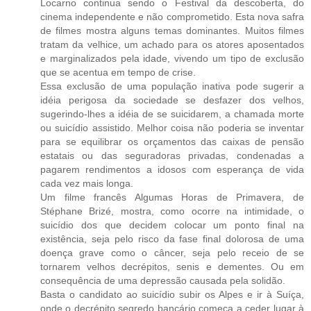
Locarno continua sendo o Festival da descoberta, do
cinema independente e não comprometido. Esta nova safra
de filmes mostra alguns temas dominantes. Muitos filmes
tratam da velhice, um achado para os atores aposentados
e marginalizados pela idade, vivendo um tipo de exclusão
que se acentua em tempo de crise.
Essa exclusão de uma população inativa pode sugerir a
idéia perigosa da sociedade se desfazer dos velhos,
sugerindo-lhes a idéia de se suicidarem, a chamada morte
ou suicídio assistido. Melhor coisa não poderia se inventar
para se equilibrar os orçamentos das caixas de pensão
estatais ou das seguradoras privadas, condenadas a
pagarem rendimentos a idosos com esperança de vida
cada vez mais longa.
Um filme francês Algumas Horas de Primavera, de
Stéphane Brizé, mostra, como ocorre na intimidade, o
suicídio dos que decidem colocar um ponto final na
existência, seja pelo risco da fase final dolorosa de uma
doença grave como o câncer, seja pelo receio de se
tornarem velhos decrépitos, senis e dementes. Ou em
consequência de uma depressão causada pela solidão.
Basta o candidato ao suicídio subir os Alpes e ir à Suíça,
onde o decrépito segredo bancário começa a ceder lugar à