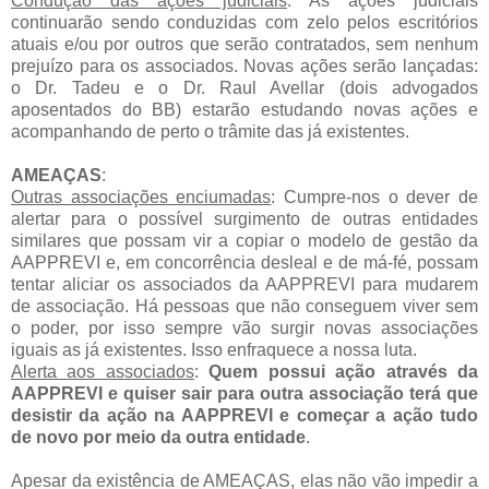
Condução das ações judiciais
: As ações judiciais
continuarão sendo conduzidas com zelo pelos escritórios
atuais e/ou por outros que serão contratados, sem nenhum
prejuízo para os associados. Novas ações serão lançadas:
o Dr. Tadeu e o Dr. Raul Avellar (dois advogados
aposentados do BB) estarão estudando novas ações e
acompanhando de perto o trâmite das já existentes.
AMEAÇAS
:
Outras associações enciumadas
: Cumpre-nos o dever de
alertar para o possível surgimento de outras entidades
similares que possam vir a copiar o modelo de gestão da
AAPPREVI e, em concorrência desleal e de má-fé, possam
tentar aliciar os associados da AAPPREVI para mudarem
de associação. Há pessoas que não conseguem viver sem
o poder, por isso sempre vão surgir novas associações
iguais as já existentes. Isso enfraquece a nossa luta.
Alerta aos associados
:
Quem possui ação através da
AAPPREVI e quiser sair para outra associação terá que
desistir da ação na AAPPREVI e começar a ação tudo
de novo por meio da outra entidade
.
Apesar da existência de AMEAÇAS, elas não vão impedir a