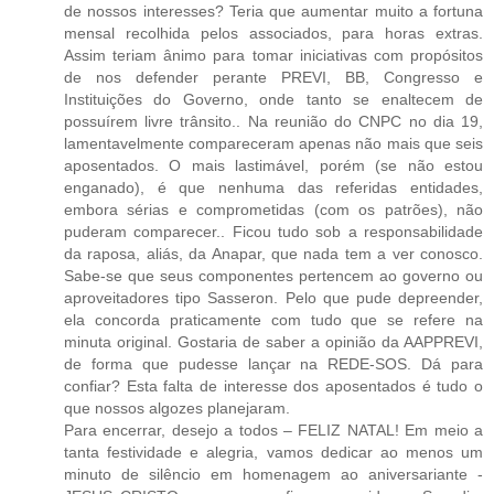
de nossos interesses? Teria que aumentar muito a fortuna
mensal recolhida pelos associados, para horas extras.
Assim teriam ânimo para tomar iniciativas com propósitos
de nos defender perante PREVI, BB, Congresso e
Instituições do Governo, onde tanto se enaltecem de
possuírem livre trânsito.. Na reunião do CNPC no dia 19,
lamentavelmente compareceram apenas não mais que seis
aposentados. O mais lastimável, porém (se não estou
enganado), é que nenhuma das referidas entidades,
embora sérias e comprometidas (com os patrões), não
puderam comparecer.. Ficou tudo sob a responsabilidade
da raposa, aliás, da Anapar, que nada tem a ver conosco.
Sabe-se que seus componentes pertencem ao governo ou
aproveitadores tipo Sasseron. Pelo que pude depreender,
ela concorda praticamente com tudo que se refere na
minuta original. Gostaria de saber a opinião da AAPPREVI,
de forma que pudesse lançar na REDE-SOS. Dá para
confiar? Esta falta de interesse dos aposentados é tudo o
que nossos algozes planejaram.
Para encerrar, desejo a todos – FELIZ NATAL! Em meio a
tanta festividade e alegria, vamos dedicar ao menos um
minuto de silêncio em homenagem ao aniversariante -