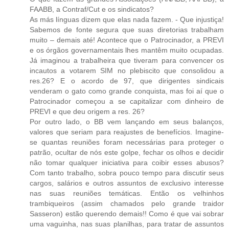
FAABB, a Contraf/Cut e os sindicatos?
As más línguas dizem que elas nada fazem. - Que injustiça!
Sabemos de fonte segura que suas diretorias trabalham
muito – demais até! Acontece que o Patrocinador, a PREVI
e os órgãos governamentais lhes mantêm muito ocupadas.
Já imaginou a trabalheira que tiveram para convencer os
incautos a votarem SIM no plebiscito que consolidou a
res.26? E o acordo de 97, que dirigentes sindicais
venderam o gato como grande conquista, mas foi aí que o
Patrocinador começou a se capitalizar com dinheiro de
PREVI e que deu origem a res. 26?
Por outro lado, o BB vem lançando em seus balanços,
valores que seriam para reajustes de benefícios. Imagine-
se quantas reuniões foram necessárias para proteger o
patrão, ocultar de nós este golpe, fechar os olhos e decidir
não tomar qualquer iniciativa para coibir esses abusos?
Com tanto trabalho, sobra pouco tempo para discutir seus
cargos, salários e outros assuntos de exclusivo interesse
nas suas reuniões temáticas. Então os velhinhos
trambiqueiros (assim chamados pelo grande traidor
Sasseron) estão querendo demais!! Como é que vai sobrar
uma vaguinha, nas suas planilhas, para tratar de assuntos