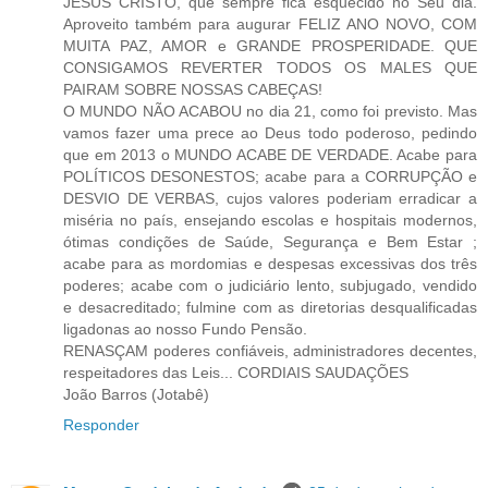
JESUS CRISTO, que sempre fica esquecido no Seu dia.
Aproveito também para augurar FELIZ ANO NOVO, COM
MUITA PAZ, AMOR e GRANDE PROSPERIDADE. QUE
CONSIGAMOS REVERTER TODOS OS MALES QUE
PAIRAM SOBRE NOSSAS CABEÇAS!
O MUNDO NÃO ACABOU no dia 21, como foi previsto. Mas
vamos fazer uma prece ao Deus todo poderoso, pedindo
que em 2013 o MUNDO ACABE DE VERDADE. Acabe para
POLÍTICOS DESONESTOS; acabe para a CORRUPÇÃO e
DESVIO DE VERBAS, cujos valores poderiam erradicar a
miséria no país, ensejando escolas e hospitais modernos,
ótimas condições de Saúde, Segurança e Bem Estar ;
acabe para as mordomias e despesas excessivas dos três
poderes; acabe com o judiciário lento, subjugado, vendido
e desacreditado; fulmine com as diretorias desqualificadas
ligadonas ao nosso Fundo Pensão.
RENASÇAM poderes confiáveis, administradores decentes,
respeitadores das Leis... CORDIAIS SAUDAÇÕES
João Barros (Jotabê)
Responder