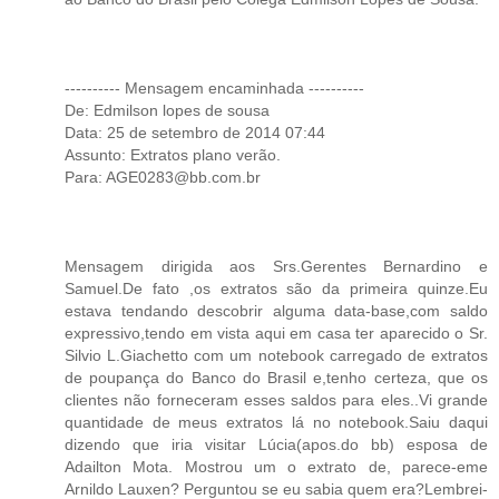
---------- Mensagem encaminhada ----------
De: Edmilson lopes de sousa
Data: 25 de setembro de 2014 07:44
Assunto: Extratos plano verão.
Para: AGE0283@bb.com.br
Mensagem dirigida aos Srs.Gerentes Bernardino e
Samuel.De fato ,os extratos são da primeira quinze.Eu
estava tendando descobrir alguma data-base,com saldo
expressivo,tendo em vista aqui em casa ter aparecido o Sr.
Silvio L.Giachetto com um notebook carregado de extratos
de poupança do Banco do Brasil e,tenho certeza, que os
clientes não forneceram esses saldos para eles..Vi grande
quantidade de meus extratos lá no notebook.Saiu daqui
dizendo que iria visitar Lúcia(apos.do bb) esposa de
Adailton Mota. Mostrou um o extrato de, parece-eme
Arnildo Lauxen? Perguntou se eu sabia quem era?Lembrei-