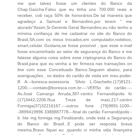
me que talvez fosse um clientes do Banco da
Chap.Gaúcha.Falou que eu tinha uns 700.000 reais a
receber, cob raça 50% de honorários.De tal maneira que
agradeço a Samuel e Bernardino,por terem " me
aturado"Assim,Sr.Gerente Geral Bernardino,eu não tenho a
mínima confiança de me cadastrar no site do Banco do
Brasil,SA,com os meus trocados,em computador,noteboo,
smart,celular..Gostaria,se fosse possível , que esse e-mail
fosse encaminhado ao setor de segurança do Banco e me
falasse alguma coisa sobre esse criptograma do Banco do
Brasil,para que eu venha a ter firmeza nas transações on
line com esse Conceituado Banco.Seguem abaixo, para
averiguações , os dados do cartão de visita em meu poder:
B A---boresca-assessoria. Sílvio L.Giachetto.(17)8121-
1200----contato@boresca.com.br----VERSo do cartão.---
Av.José Camargo Arruda,387-centro Fernandópolis fo
(17)3442-2206.Rua Treze de maio,217-centro
Formiga(37)32216167.---outros fone (79)9891-1100--
-3899419996 3388887778---final do cartão Fernandópolis -
b .hte mg formiga mg.Finalizando, onde está a Segurança
do Banco do Brasil...E pode ser resposta brava
mesma.Bravo fiquei eu ,quando vi minha vida finançeira