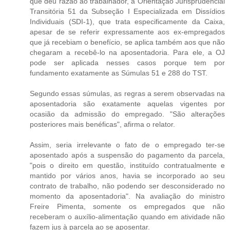
que deu razão ao trabalhador, a Orientação Jurisprudencial
Transitória 51 da Subseção I Especializada em Dissídios
Individuais (SDI-1), que trata especificamente da Caixa,
apesar de se referir expressamente aos ex-empregados
que já recebiam o benefício, se aplica também aos que não
chegaram a recebê-lo na aposentadoria. Para ele, a OJ
pode ser aplicada nesses casos porque tem por
fundamento exatamente as Súmulas 51 e 288 do TST.
Segundo essas súmulas, as regras a serem observadas na
aposentadoria são exatamente aquelas vigentes por
ocasião da admissão do empregado. "São alterações
posteriores mais benéficas", afirma o relator.
Assim, seria irrelevante o fato de o empregado ter-se
aposentado após a suspensão do pagamento da parcela,
"pois o direito em questão, instituído contratualmente e
mantido por vários anos, havia se incorporado ao seu
contrato de trabalho, não podendo ser desconsiderado no
momento da aposentadoria". Na avaliação do ministro
Freire Pimenta, somente os empregados que não
receberam o auxílio-alimentação quando em atividade não
fazem jus à parcela ao se aposentar.