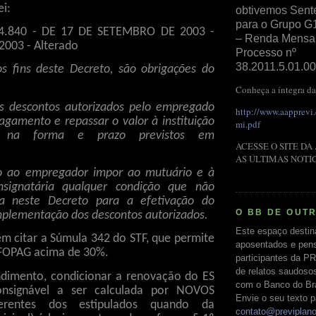
ei:
obtivemos Sent
para o Grupo G
4.840 - DE 17 DE SETEMBRO DE 2003 -
– Renda Mensal 
003 - Alterado
Processo nº
38.2011.5.01.00
os fins deste Decreto, são obrigações do
Conheça a íntegra da
 os descontos autorizados pelo empregado
http://www.aapprevi
agamento e repassar o valor à instituição
mi.pdf
ia na forma e prazo previstos em
ACESSE O SITE DA
AS ÚLTIMAS NOTÍ
o ao empregador impor ao mutuário e à
onsignatária qualquer condição que não
sta neste Decreto para a efetivação do
O BB DE OUT
mplementação dos descontos autorizados.
Este espaço destin
m citar a Súmula 342 do STF, que permite
aposentados e pens
FOPAG acima de 30%.
participantes da PR
de relatos saudoso
dimento, condicionar a renovação do ES
com o Banco do Bras
nsignável a ser calculada por NOVOS
Envie o seu texto p
iferentes dos estipulados quando da
contato@previplan