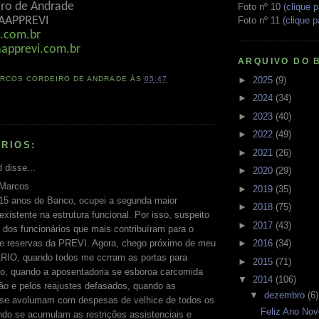
ro de Andrade
Foto nº 10
(clique p
 AAPPREVI
Foto nº 11
(clique p
.com.br
apprevi.com.br
ARQUIVO DO 
►
2025
(9)
RCOS CORDEIRO DE ANDRADE
ÀS
05:47
►
2024
(34)
►
2023
(40)
►
2022
(49)
RIOS:
►
2021
(26)
d
disse...
►
2020
(29)
 Marcos
►
2019
(35)
15 anos de Banco, ocupei a segunda maior
►
2018
(75)
xistente na estrutura funcional. Por isso, suspeito
►
2017
(43)
 dos funcionários que mais contribuíram para o
►
2016
(34)
e reservas da PREVI. Agora, chego próximo de meu
O, quando todos me ccrram as portas para
►
2015
(71)
o, quando a aposentadoria se esboroa carcomida
▼
2014
(106)
ção e pelos reajustes defasados, quando as
▼
dezembro
(6)
se avolumam com despesas de velhice de todos os
Feliz Ano Nov
ndo se acumulam as restrições assistenciais e