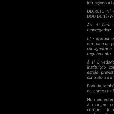
infringindo a L
DECRETO Nº 
DOU DE 18/9/2
Art. 5º Para 
empregador:
III - efetuar
em folha de p
consignatár
regulamento.
§ 1º É vedad
instituição c
esteja previ
contrato e a i
Poderia també
descontos na 
No meu enten
à margem co
critérios (d