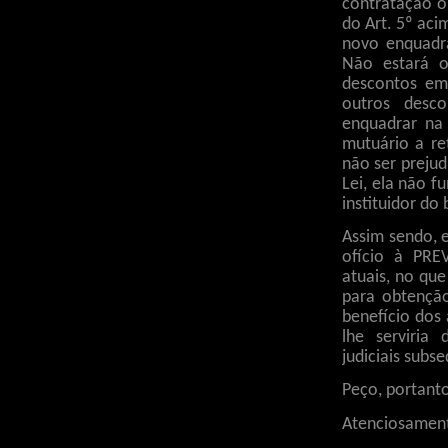
contratação or
do Art. 5º ac
novo enquad
Não estará 
descontos em
outros desc
enquadrar na
mutuário a re
não ser preju
Lei, ela não 
instituidor do
Assim sendo, 
ofício à PRE
atuais, no qu
para obtençã
benefício dos
lhe serviria
judiciais subs
Peço, portanto
Atenciosamen