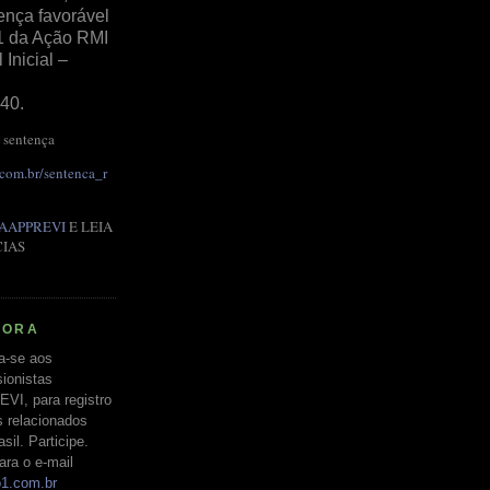
ença favorável
1 da Ação RMI
Inicial –
40.
 sentença
.com.br/sentenca_r
AAPPREVI
E LEIA
CIAS
RORA
a-se aos
ionistas
EVI, para registro
s relacionados
il. Participe.
ara o e-mail
o1.com.br