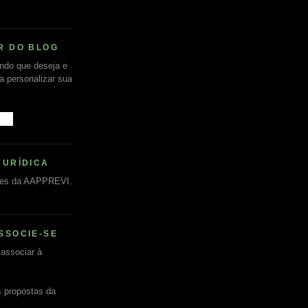
R DO BLOG
undo que deseja e
ra personalizar sua
JURÍDICA
es da AAPPREVI.
SSOCIE-SE
associar à
s propostas da