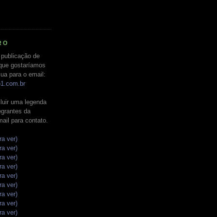
RO
 publicação de
que gostaríamos
ua para o email:
o1.com.br
luir uma legenda
tegrantes da
mail para contato.
ra ver)
ra ver)
ra ver)
ra ver)
ra ver)
ra ver)
ra ver)
ra ver)
ra ver)