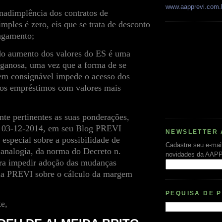
www.aapprevi.com.
inadimplência dos contratos de
ples é zero, eis que se trata de desconto
agamento;
do aumento dos valores do ES é uma
ganosa, uma vez que a forma de se
em consignável impede o acesso dos
 aos empréstimos com valores mais
nte pertinentes as suas ponderações,
m 03-12-2014, em seu Blog PREVI
NEWSLETTER 
special sobre a possibilidade de
Cadastre seu e-mai
 analogia, da norma do Decreto n.
novidades da AAP
ra impedir adoção das mudanças
la PREVI sobre o cálculo da margem
PEQUISA DE 
e,