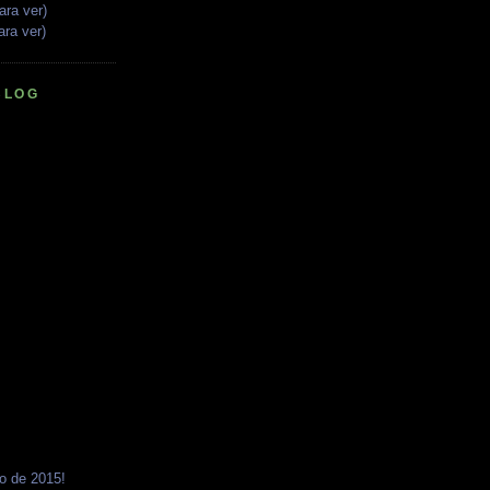
ara ver)
ara ver)
BLOG
o de 2015!