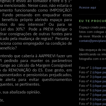
iginal) é lesivo ao tomador e fere o § 1º
ima mencionado. Nesse caso, não estaria o
Acesse aqui
ramento funcionando como IMPOSIÇÃO?
o Fundo pensando em enquadrar esses
 benefício próprio abrindo espaço para
EU TE PROCU
ontos do seu interesse? Ou para se
Espaço criado para
 Lei dos 30%?
Pode a PREVI obrigar o
fotos com colegas 
tirar consignações de outras fontes para
de rever. Mande a s
dicado pela mudança de regras?
Perante a
contato@previplan
funciona como empregador na condição de
 benefício?
Não esqueça de inc
identificando os in
entendo que caberia à AAPPREVI fazer um
fotografia com o e-
VI pedindo para manter os parâmetros
e tange ao cálculo da Margem Consignável
Foto nº 1
(clique pa
o da RENOVAÇÃO do ES. Esse gesto, em
Foto nº 2
(clique pa
 aposentados e pensionistas prejudicados,
Foto nº 3
(clique pa
 de alerta para evitar questionamentos
Foto nº 4
(clique pa
equentes, se pertinentes.
Foto nº 5
(clique pa
Foto nº 6
(clique pa
, sua abalizada opinião.
Foto nº 7
(clique pa
Foto nº 8
(clique pa
te,
Foto nº 9
(clique pa