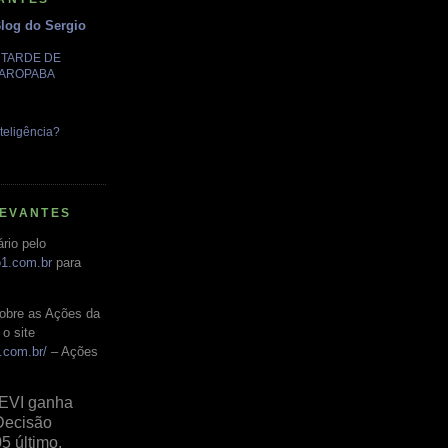
Blog do Sergio
A TARDE DE
GAROPABA
teligência?
LEVANTES
rio pelo
o1.com.br
para
obre as Ações da
o site
.com.br/
– Ações
EVI ganha
Decisão
05 último,