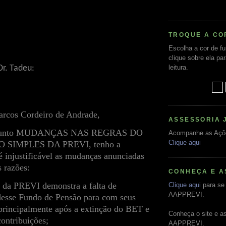
TROQUE A CO
Escolha a cor de f
clique sobre ela pa
leitura.
r. Tadeu:
arcos Cordeiro de Andrade,
ASSESSORIA 
assunto MUDANÇAS NAS REGRAS DO
Acompanhe as Açõ
Clique aqui
SIMPLES DA PREVI, tenho a
 injustificável as mudanças anunciadas
s razões:
CONHEÇA E A
e da PREVI demonstra a falta de
Clique aqui
para se 
AAPPREVI.
 desse Fundo de Pensão para com seus
 principalmente após a extinção do BET e
Conheça o site e a
contribuições;
AAPPREVI.