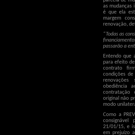
parcela de mu
as mudanças 
é que ela est
margem cons
renovação, de
“Todas as con
financiament
passarão a en
Entendo que 
para efeito 
contrato fi
condições de
renovações 
obediência a
contratação
original não 
modo unilater
Como a PREVI
consignável 
21/01/15, e 
em prejuízo a