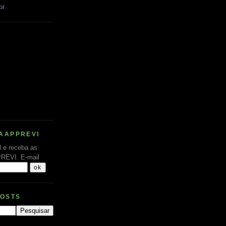
br
AAPPREVI
l e receba as
PREVI.
E-mail
POSTS