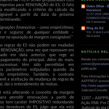
tuários da PREVI serão prejudicados com
impostas para RENOVAÇÃO do ES. O fato
Outro Olhar - 
á modificando o critério do cálculo da
Inocencio
ignável a partir da data da próxima
12.07.2026 UM
DOMINGO EM 
terminando:
Há 3 semanas
signações financeiras – como empréstimos,
Blog do Ed
os e seguros de qualquer entidade –
532. O que é a In
Há 4 anos
trar na apuração da margem consignável.”
as regras do ES não podem ser mudadas
de RENOVAÇÃO, uma vez que repousam em
NOTÍCIAS RE
rmado em data anterior, que rege as
Mande seu comentá
 pagamento do principal. Além do mais,
contato@previplan
sucessivas têm sido permitidas em
publicação.
os parâmetros estipulados quando da
 do empréstimo. Também, o contrato
Para informações s
prevê a aceitação de mudança de regras de
AAPPREVI acesse 
al, dai o entendimento de mútuo.
http://www.aapprevi
Judiciais/Consulte.
 está alterando o conceito da margem
para permitir renovações a partir de
12/07 – AAPPR
isso tem caráter IMPOSITIVO redundando
Ação RMI. Por 
os devedores do ES, julgo que ela está
Judicial do dia 