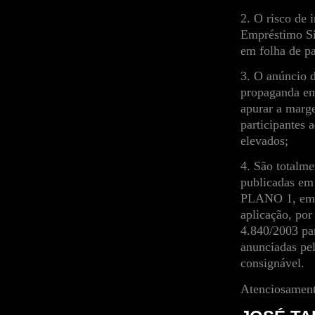
2. O risco de 
Empréstimo Sim
em folha de p
3. O anúncio 
propaganda en
apurar a marg
participantes
elevados;
4. São totalme
publicadas e
PLANO 1, em e
aplicação, por
4.840/2003 pa
anunciadas pe
consignável.
Atenciosament