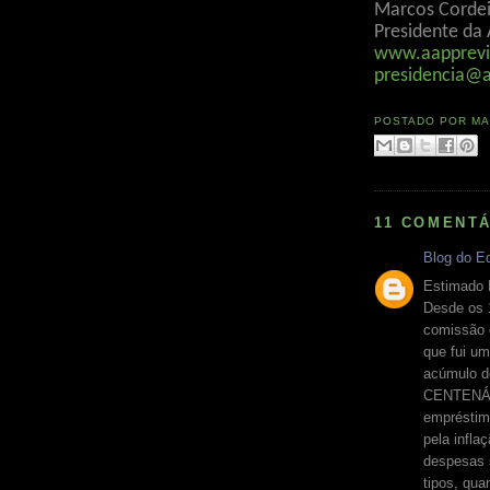
Marcos Cordei
Presidente da
www.aapprevi
presidencia@a
POSTADO POR
MA
11 COMENTÁ
Blog do E
Estimado
Desde os 
comissão e
que fui um
acúmulo d
CENTENÁRI
empréstim
pela infla
despesas 
tipos, qua