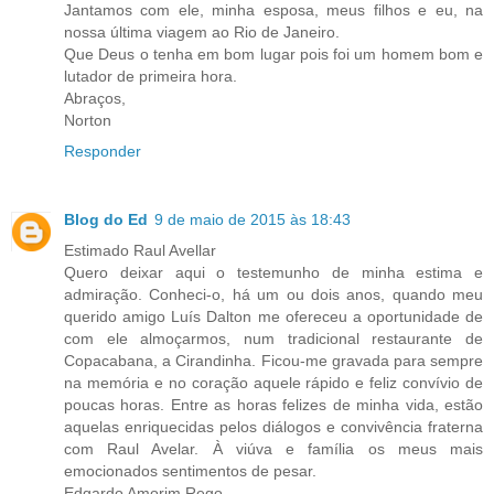
Jantamos com ele, minha esposa, meus filhos e eu, na
nossa última viagem ao Rio de Janeiro.
Que Deus o tenha em bom lugar pois foi um homem bom e
lutador de primeira hora.
Abraços,
Norton
Responder
Blog do Ed
9 de maio de 2015 às 18:43
Estimado Raul Avellar
Quero deixar aqui o testemunho de minha estima e
admiração. Conheci-o, há um ou dois anos, quando meu
querido amigo Luís Dalton me ofereceu a oportunidade de
com ele almoçarmos, num tradicional restaurante de
Copacabana, a Cirandinha. Ficou-me gravada para sempre
na memória e no coração aquele rápido e feliz convívio de
poucas horas. Entre as horas felizes de minha vida, estão
aquelas enriquecidas pelos diálogos e convivência fraterna
com Raul Avelar. À viúva e família os meus mais
emocionados sentimentos de pesar.
Edgardo Amorim Rego