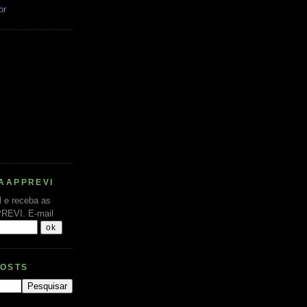
br
AAPPREVI
l e receba as
PREVI.
E-mail
POSTS