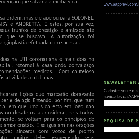
tervenção que salvaria a minha vida.
www.aapprevi.com.
ssa ordem, mas ele apelou para SOLONEL,
ISY e ANDRETTA. E estes, por sua vez,
eus trunfos de prestígio e amizade até
o que se buscava. A autorização foi
 angioplastia efetuada com sucesso.
dias na UTI coronariana e mais dois no
pital, retornei à casa onde convalesço
comendações médicas.
Com cauteloso
às atividades cotidianas.
NEWSLETTER 
Cadastre seu e-mai
 ficaram lições que marcarão doravante
novidades da AAP
er e de agir. Entendo, por fim, que num
ial em que uma vida está em jogo não
s ou desafetos a considerar, pois todos,
amente, se voltam para os princípios de
PEQUISA DE 
 e amor cristão. E se igualam nas orações
ações sinceras com votos de pronto
mento, muitos deles esquecendo seus