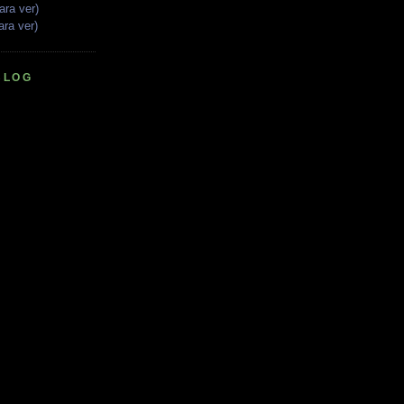
ara ver)
ara ver)
BLOG