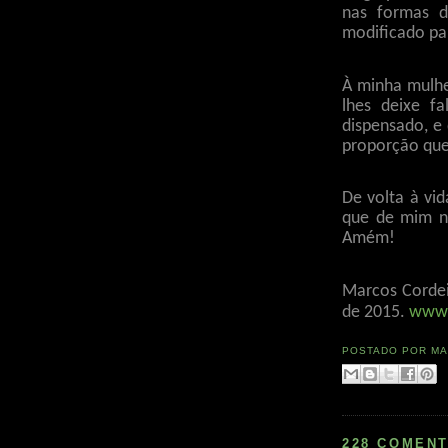
nas formas 
modificado pa
À minha mulhe
lhes deixe f
dispensado, e
proporção qu
De volta à vi
que de mim ne
Amém!
Marcos Cordeir
de 2015.
www.
POSTADO POR
MA
228 COMENT