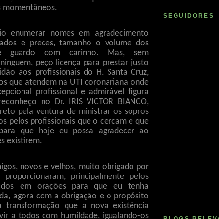
es momentâneos.
SEGUIDORES
rio enumerar nomes em agradecimento
dados e preces, tamanho o volume dos
que guardo com carinho. Mas, sem
ninguém, peço licença para prestar justo
tidão aos profissionais do H. Santa Cruz,
os que atendem na UTI coronariana onde
epcional profissional e admirável figura
econheço no Dr. IRIS VICTOR BIANCO,
ireto pela ventura de ministrar os sopros
os pelos profissionais que o cercam e que
 para que hoje eu possa agradecer ao
es existirem.
igos, novos e velhos, muito obrigado por
proporcionaram, principalmente pelos
vados em orações para que eu tenha
ida, agora com a obrigação e o propósito
 a transformação que a nova existência
rvir a todos com humildade, igualando-os
BLOGS RELEV