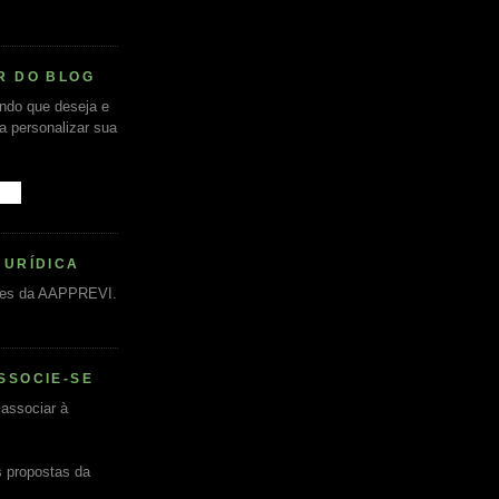
R DO BLOG
undo que deseja e
ra personalizar sua
JURÍDICA
es da AAPPREVI.
SSOCIE-SE
associar à
s propostas da