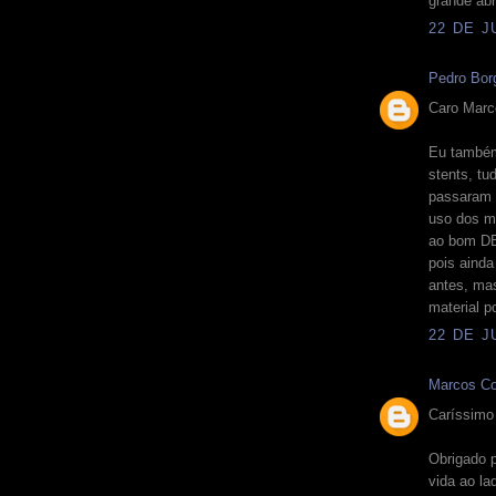
grande ab
22 DE J
Pedro Bor
Caro Marc
Eu também
stents, tu
passaram 
uso dos m
ao bom DE
pois aind
antes, ma
material p
22 DE J
Marcos Co
Caríssimo
Obrigado 
vida ao la