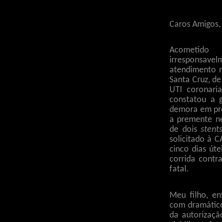
Caros Amigos,
Acometido
irresponsav
atendimento m
Santa Cruz, de
UTI coronari
constatou a 
demora em pro
a premente ne
de dois
stent
solicitado à 
cinco dias úte
corrida contr
fatal.
Meu filho, en
com dramático
da autorizaçã