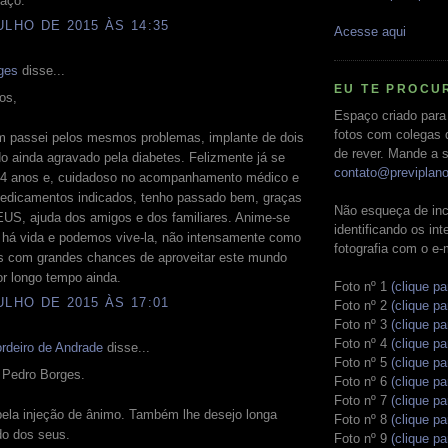
raço.
ULHO DE 2015 ÀS 14:35
Acesse aqui
ges
disse...
EU TE PROCU
os,
Espaço criado para
fotos com colegas 
 passei pelos mesmos problemas, implante de dois
de rever. Mande a s
do ainda agravado pela diabetes. Felizmente já se
contato@previplan
4 anos e, cuidadoso no acompanhamento médico e
edicamentos indicados, tenho passado bem, graças
Não esqueça de inc
US, ajuda dos amigos e dos familiares. Anime-se
identificando os in
a há vida e podemos vive-la, não intensamente como
fotografia com o e-
s com grandes chances de aproveitar este mundo
or longo tempo ainda.
Foto nº 1
(clique pa
ULHO DE 2015 ÀS 17:01
Foto nº 2
(clique pa
Foto nº 3
(clique pa
Foto nº 4
(clique pa
rdeiro de Andrade
disse...
Foto nº 5
(clique pa
 Pedro Borges.
Foto nº 6
(clique pa
Foto nº 7
(clique pa
pela injeção de ânimo. Também lhe desejo longa
Foto nº 8
(clique pa
do dos seus.
Foto nº 9
(clique pa