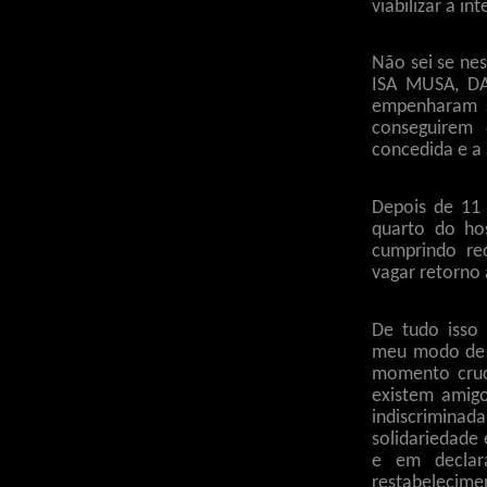
viabilizar a in
Não sei se ne
ISA MUSA, DA
empenharam s
conseguirem 
concedida e a
Depois de 11 
quarto do hos
cumprindo re
vagar retorno 
De tudo isso
meu modo de s
momento cruc
existem amigo
indiscriminad
solidariedade
e em declar
restabeleci