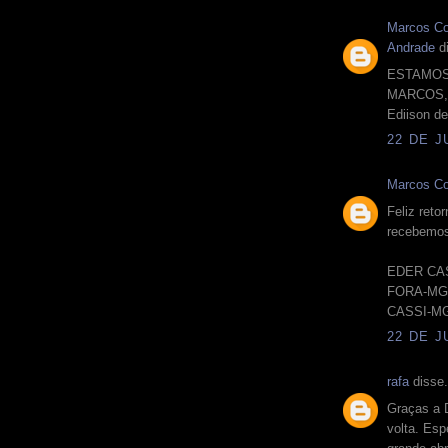
Marcos Co
Andrade
di
ESTAMOS
MARCOS,
​Ediison 
22 DE J
Marcos Co
Feliz reto
recebemos
EDER CAS
FORA-MG
CASSI-M
22 DE J
rafa
disse.
Graças a 
volta. Esp