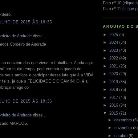
Foto nº 10
(clique p
Foto nº 11
(clique p
rdeiro.
ULHO DE 2015 ÀS 18:35
ARQUIVO DO 
►
2025
(9)
rdeiro de Andrade
disse...
►
2024
(34)
rcos Cordeiro de Andrade
►
2023
(40)
►
2022
(49)
 ao convívio dos que vivem e trabalham. Ainda aqui
►
2021
(26)
rá por muito tempo, para compor o quadro de
►
2020
(29)
 de seus amigos e participar dessa luta que é a VIDA
ar feliz, já que a FELICIDADE É O CAMINHO, é a
►
2019
(35)
abraço amigo do
►
2018
(75)
►
2017
(43)
ULHO DE 2015 ÀS 18:36
►
2016
(34)
▼
2015
(71)
rdeiro de Andrade
disse...
►
dezembro
(6)
rezado MARCOS,
►
novembro
(8)
►
outubro
(9)