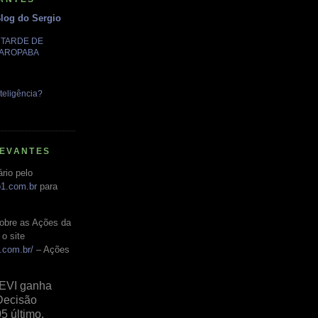
Blog do Sergio
A TARDE DE
GAROPABA
teligência?
LEVANTES
rio pelo
o1.com.br
para
obre as Ações da
o site
.com.br/
– Ações
EVI ganha
Decisão
05 último,