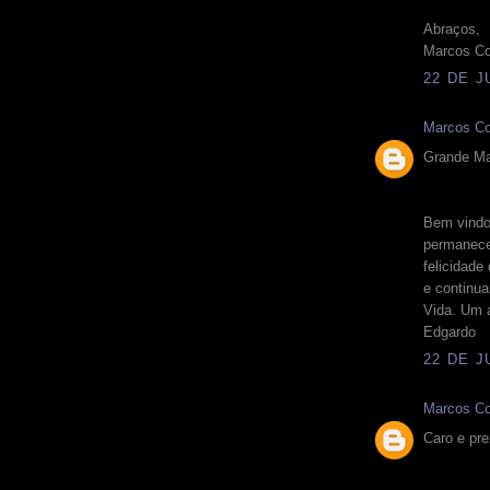
Abraços,
Marcos Co
22 DE J
Marcos Co
Grande Ma
Bem vindo
permanece
felicidade
e continu
Vida. Um 
Edgardo
22 DE J
Marcos Co
Caro e p