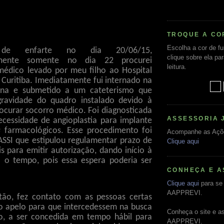
TROQUE A CO
Escolha a cor de f
 de enfarte no dia 20/06/15,
clique sobre ela pa
elmente somente no dia 22 procurei
leitura.
édico levado por meu filho ao Hospital
 Curitiba. Imediatamente fui internado na
ana e submetido a um cateterismo que
gravidade do quadro instalado devido à
curar socorro médico. Foi diagnosticada
ASSESSORIA 
cessidade de angioplastia para implante
s
farmacológicos. Esse procedimento foi
Acompanhe as Açõ
CASSI que estipulou regulamentar prazo de
Clique aqui
is para emitir autorização, dando início à
a o tempo, pois essa espera poderia ser
CONHEÇA E A
Clique aqui
para se 
AAPPREVI.
tão, fez contato com as pessoas certas
 apelo para que intercedessem na busca
Conheça o site e a
o, a ser concedida em tempo hábil para
AAPPREVI.