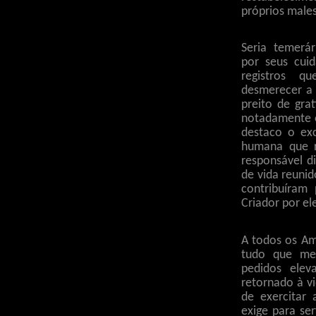
próprios mal
Seria temerá
por seus cui
registros 
desmerecer a 
preito de gra
notadamente 
destaco o exc
humana que r
responsável d
de vida reunid
contribuíram
Criador por el
A todos os Am
tudo que me 
pedidos ele
retornado à v
de exercitar
exige para se