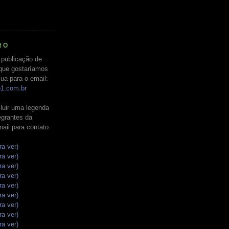
RO
 publicação de
que gostaríamos
ua para o email:
o1.com.br
luir uma legenda
tegrantes da
mail para contato.
ra ver)
ra ver)
ra ver)
ra ver)
ra ver)
ra ver)
ra ver)
ra ver)
ra ver)