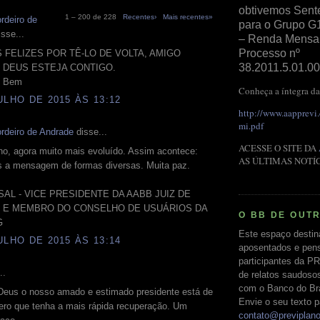
obtivemos Sent
1 – 200 de 228
Recentes›
Mais recentes»
rdeiro de
para o Grupo G
sse...
– Renda Mensal 
Processo nº
 FELIZES POR TÊ-LO DE VOLTA, AMIGO
38.2011.5.01.00
 DEUS ESTEJA CONTIGO.
de Bem
Conheça a íntegra da
ULHO DE 2015 ÀS 13:12
http://www.aapprevi
mi.pdf
rdeiro de Andrade
disse...
ACESSE O SITE DA
rno, agora muito mais evoluído. Assim acontece:
AS ÚLTIMAS NOTÍ
 a mensagem de formas diversas. Muita paz.
AL - VICE PRESIDENTE DA AABB JUIZ DE
 E MEMBRO DO CONSELHO DE USUÁRIOS DA
O BB DE OUT
G
Este espaço destin
ULHO DE 2015 ÀS 13:14
aposentados e pens
participantes da PR
..
de relatos saudoso
com o Banco do Bras
Deus o nosso amado e estimado presidente está de
Envie o seu texto p
ero que tenha a mais rápida recuperação. Um
contato@previplan