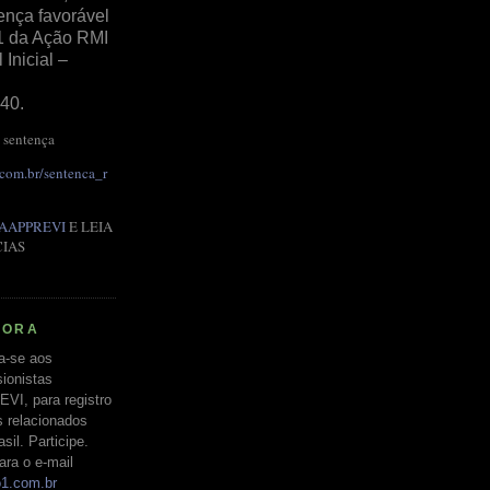
ença favorável
1 da Ação RMI
Inicial –
40.
 sentença
.com.br/sentenca_r
AAPPREVI
E LEIA
CIAS
RORA
a-se aos
ionistas
EVI, para registro
s relacionados
il. Participe.
ara o e-mail
o1.com.br