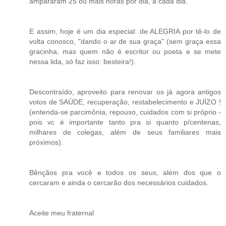
ampararam 25 ou mais horas por dia, a cada dia.
E assim, hoje é um dia especial: de ALEGRIA por tê-lo de
volta conosco, "dando o ar de sua graça" (sem graça essa
gracinha, mas quem não é escritor ou poeta e se mete
nessa lida, só faz isso: besteira!).
Descontraído, aproveito para renovar os já agora antigos
votos de SAÚDE, recuperação, restabelecimento e JUÍZO !
(entenda-se parcimônia, repouso, cuidados com si próprio -
pois vc é importante tanto pra si quanto p/centenas,
milhares de colegas, além de seus familiares mais
próximos).
Bênçãos pra você e todos os seus, além dos que o
cercaram e ainda o cercarão dos necessários cuidados.
Aceite meu fraternal