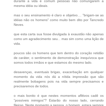
durante a vida é comum pessoas não comungarem a
mesma idéia ou ideais.
mas o seu ensinamento é claro e objetivo.... "brigam-se as
idéias não os homens" como muito bem dito por Tancredo
Neves.
que esta carta sua fosse divulgada à exaustão não apenas
como um agradecimento seu... mas sim como uma lição de
vida.
poucos são os homens que tem dentro do coração retidão
de caráter, o sentimento de demonstração inequívoca que
somos todos irmãos e que estamos do mesmo lado.
desavenças, eventuais brigas, exacerbação em qualquer
momento da vida nós dá a nítida impressão que são
realmente bobagens pois na vida sempre precisamos e
precisaremos de todos.
o mais bonito é que nestes momentos aflitivos cadê os
"possíveis inimigos"? Estarão do nosso lado, cerrando
fileiras. Neste momento a pessoa, o homem, estara sempre