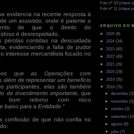
Foto nº 10
(clique p
Foto nº 11
(clique p
 se evidencia na recente resposta à
e um assistido, onde é patente o
ARQUIVO DO 
imento de que o direito do
idoso é desrespeitado.
►
2025
(9)
s pérolas contidas na descuidada
►
2024
(34)
ta,
evidenciando
a falta de pudor
►
2023
(40)
o interesse mercantilista focado no
►
2022
(49)
:
►
2021
(26)
►
2020
(29)
cemos que as Operações com
es além de representar um benefício
►
2019
(35)
os participantes, elas são também
▼
2018
(75)
 de investimento importante, que
►
dezembro
(3)
ona bom retorno com risco
►
novembro
(3)
e baixo para a Entidade.”
►
outubro
(3)
►
setembro
(10
a confissão de que não confia no
►
agosto
(8)
ido:
▼
julho
(7)