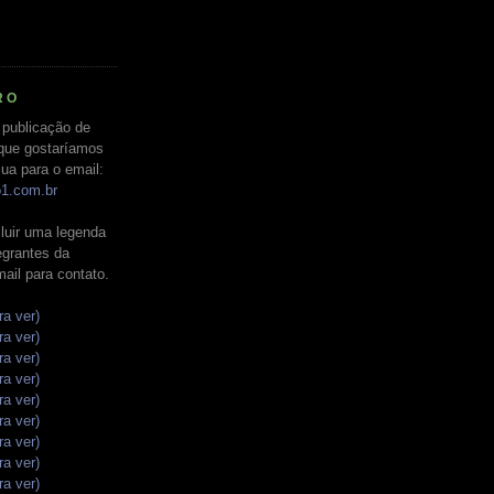
RO
 publicação de
que gostaríamos
ua para o email:
o1.com.br
luir uma legenda
tegrantes da
mail para contato.
ra ver)
ra ver)
ra ver)
ra ver)
ra ver)
ra ver)
ra ver)
ra ver)
ra ver)