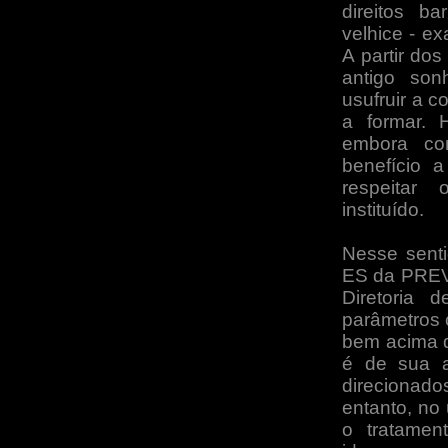
direitos b
velhice - ex
A partir do
antigo so
usufruir a 
a formar. 
embora co
benefício a
respeitar 
instituído.
Nesse senti
ES da PREVI
Diretoria 
parâmetros 
bem acima d
é de sua a
direcionad
entanto, no 
o tratamen