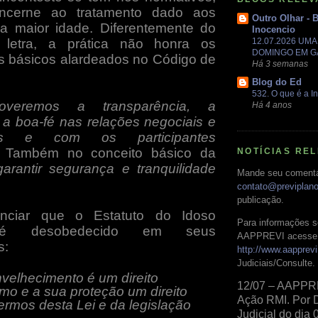
ncerne ao tratamento dado aos
Outro Olhar - 
da maior idade. Diferentemente do
Inocencio
letra, a prática não honra os
12.07.2026 UM
DOMINGO EM 
 básicos alardeados no Código de
Há 3 semanas
Blog do Ed
532. O que é a In
overemos a transparência, a
Há 4 anos
 a boa-fé nas relações negociais e
onais e com os participantes
Também no conceito básico da
NOTÍCIAS RE
.garantir segurança e tranquilidade
Mande seu comentá
contato@previplan
publicação.
nciar que o Estatuto do Idoso
Para informações s
é desobedecido em seus
AAPPREVI acesse 
s:
http://www.aapprevi
Judiciais/Consulte.
nvelhecimento é um direito
12/07 – AAPPR
mo e a sua proteção um direito
Ação RMI. Por 
termos desta Lei e da legislação
Judicial do dia 