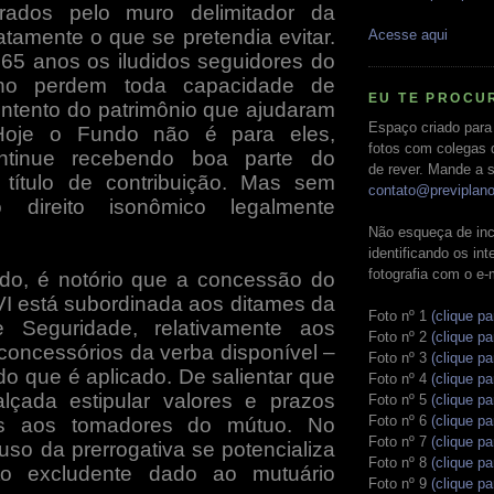
arrados pelo muro delimitador da
atamente o que se pretendia evitar.
Acesse aqui
s 65 anos os iludidos seguidores do
nho perdem toda capacidade de
EU TE PROCU
contento do patrimônio que ajudaram
Espaço criado para
Hoje o Fundo não é para eles,
fotos com colegas 
ntinue recebendo boa parte do
de rever. Mande a s
 título de contribuição. Mas sem
contato@previplan
o direito isonômico legalmente
Não esqueça de inc
identificando os in
fotografia com o e-
do, é notório que a concessão do
 está subordinada aos ditames da
Foto nº 1
(clique pa
de Seguridade, relativamente aos
Foto nº 2
(clique pa
concessórios da verba disponível –
Foto nº 3
(clique pa
o que é aplicado. De salientar que
Foto nº 4
(clique pa
lçada estipular valores e prazos
Foto nº 5
(clique pa
Foto nº 6
(clique pa
os aos tomadores do mútuo. No
Foto nº 7
(clique pa
uso da prerrogativa se potencializa
Foto nº 8
(clique pa
to excludente dado ao mutuário
Foto nº 9
(clique pa