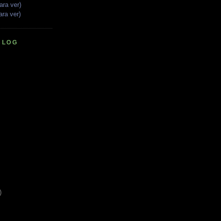
ara ver)
ara ver)
BLOG
)