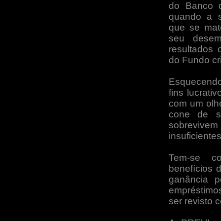
do Banco d
quando a s
que se mate
seu desem
resultados 
do Fundo cr
Esquecendo
fins lucrat
com um olho
cone de s
sobrevivem 
insuficiente
Tem-se co
benefícios d
ganância p
empréstimos
ser revisto 