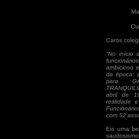
Ma
Cu
Caros coleg
“No início
funcionári
ambicioso e
da época: 
para G
TRANQUILI
abril de 1
realidade 
Funcionário
com 52 ass
Eis uma bel
saudosismo 