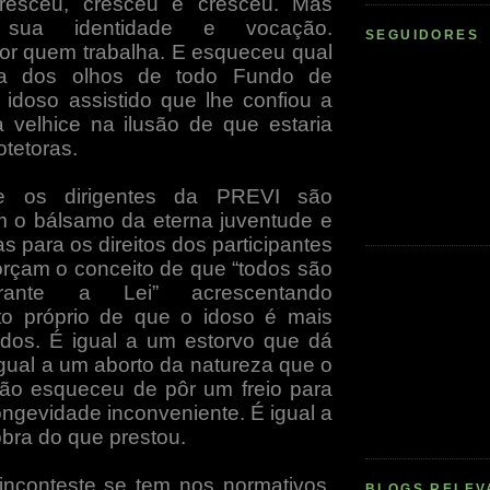
esceu, cresceu e cresceu. Mas
 sua identidade e vocação.
SEGUIDORES
r quem trabalha. E esqueceu qual
a dos olhos de todo Fundo de
idoso assistido que lhe confiou a
a velhice na ilusão de que estaria
tetoras.
e os dirigentes da PREVI são
 o bálsamo da eterna juventude e
s para os direitos dos participantes
orçam o conceito de que “todos são
rante a Lei” acrescentando
to próprio de que o idoso é mais
odos. É igual a um estorvo que dá
igual a um aborto da natureza que o
ção esqueceu de pôr um freio para
ongevidade inconveniente. É igual a
obra do que prestou.
nconteste se tem nos normativos,
BLOGS RELEV