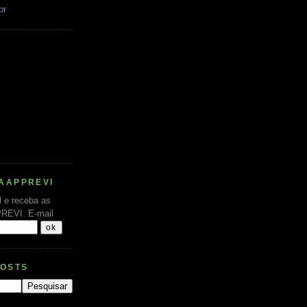
br
AAPPREVI
l e receba as
PREVI.
E-mail
POSTS