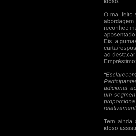
idoso.
O mal feito
abordagem d
reconhec
aposentado 
Eis alguma
carta/respos
ao destacar 
Empréstimo
“Esclare
Participant
adicional a
um segmento
proporci
relativament
Tem ainda 
idoso assist