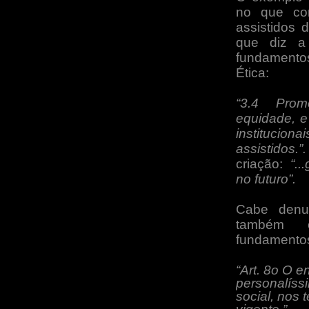
no que co
assistidos 
que diz a 
fundamentos
Ética:
“3.4 Prom
equidade, e
instituci
assistidos.”.
criação:
“..
no futuro”.
Cabe denu
também 
fundamento
“Art. 8o O e
personalíssi
social, nos 