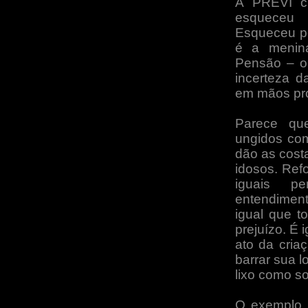
A PREVI cr
esqueceu
Esqueceu po
é a menin
Pensão – o 
incerteza d
em mãos pro
Parece qu
ungidos com
dão as costa
idosos. Ref
iguais pe
entendimen
igual que t
prejuízo. É 
ato da cria
barrar sua l
lixo como s
O exemplo i