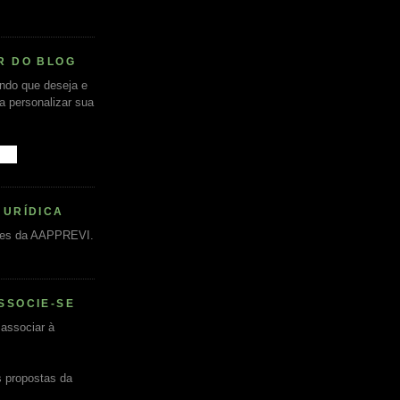
R DO BLOG
undo que deseja e
ra personalizar sua
JURÍDICA
es da AAPPREVI.
SSOCIE-SE
associar à
s propostas da