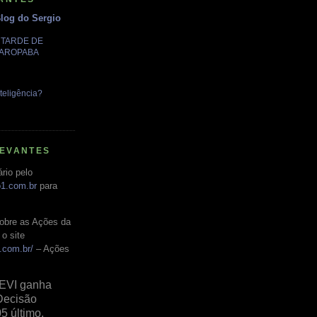
Blog do Sergio
A TARDE DE
GAROPABA
teligência?
LEVANTES
rio pelo
o1.com.br
para
obre as Ações da
o site
.com.br/
– Ações
EVI ganha
Decisão
05 último,