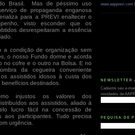
o Brasil.
Mas de péssimo uso
www.aapprevi.com.
erviço de propaganda enganosa
rializa para a PREVI enaltecer o
penho, visto esconder que os
obtidos desrespeitaram a essência
iado.
 a condição de organização sem
ivos, o nosso Fundo dorme e acorda
 no cofre e o outro na Bolsa. E no
ombra da cegueira conveniente
os assistidos idosos à custa dos
NEWSLETTER 
s benefícios destinados.
Cadastre seu e-mai
novidades da AAP
mo injustos os valores dos
istribuídos aos assistidos, aliado à
elo lucro fácil na concessão de
 aos participantes. Tudo precisa
PEQUISA DE 
com urgência.