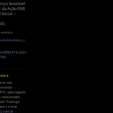
ença favorável
1 da Ação RMI
Inicial –
40.
 sentença
.com.br/sentenca_r
AAPPREVI
E LEIA
CIAS
RORA
a-se aos
ionistas
EVI, para registro
s relacionados
il. Participe.
ara o e-mail
o1.com.br