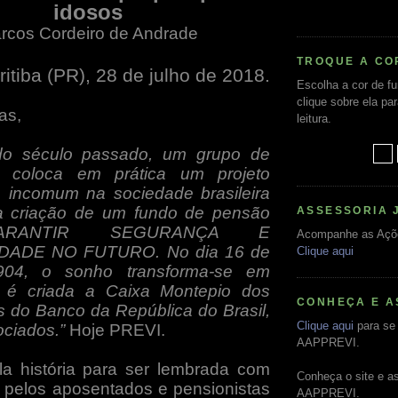
idosos
rcos Cordeiro de Andrade
TROQUE A CO
ritiba (PR), 28 de julho de 2018.
Escolha a cor de f
clique sobre ela pa
as,
leitura.
 do século passado, um grupo de
os coloca em prática um projeto
 incomum na sociedade brasileira
a criação de um fundo de pensão
ASSESSORIA 
ARANTIR SEGURANÇA E
Acompanhe as Açõ
DADE NO FUTURO. No dia 16 de
Clique aqui
904, o sonho transforma-se em
e é criada a Caixa Montepio dos
CONHEÇA E A
s do Banco da República do Brasil,
Clique aqui
para se 
ociados.”
Hoje PREVI.
AAPPREVI.
a história para ser lembrada com
Conheça o site e a
pelos aposentados e pensionistas
AAPPREVI.