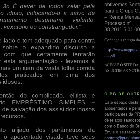
obtivemos Sent
§ 3o É dever de todos zelar pela
para o Grupo G
do idoso, colocando-o a salvo de
– Renda Mensal 
ratamento desumano, violento,
Processo nº
e, vexatório ou constrangedor.”
38.2011.5.01.00
Conheça a íntegra da
 lado o tom adequado para contra
 sobre o expandido discurso a
http://www.aapprevi
- com que certamente tentarão
mi.pdf
ar esta argumentação - levemos à
ACESSE O SITE DA
enas um item da vasta folha corrida
AS ÚLTIMAS NOTÍ
itos praticados em cima dos
s idosos.
O BB DE OUT
ntão do complicado, elitista e
atório EMPRÉSTIMO SIMPLES –
Este espaço destin
a de salvação dos assistidos idosos
aposentados e pens
participantes da PR
 recursos.
de relatos saudoso
com o Banco do Bras
o alijado dos parâmetros da
Envie o seu texto p
o, o aposentado visado teve seus
contato@previplan