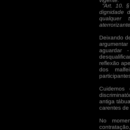
vigente.”
“Art. 10. 
dignidade 
qualquer t
aterrorizant
Deixando de
argumentar
aguardar 
desqualific
reflexão ap
dos malfe
participante
Cuidemos e
discrimin
antiga tábu
carentes de
No moment
contrataçã