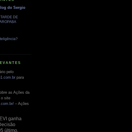
Blog do Sergio
A TARDE DE
GAROPABA
teligência?
LEVANTES
rio pelo
o1.com.br
para
obre as Ações da
o site
.com.br/
– Ações
EVI ganha
Decisão
05 último,