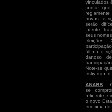
vinculados 
contar que
regiamente
novas ele
serão difí
latente fr
seus nomes 
eleições
participaçã
última ele
danoso d
participação
Note-se qu
estiveram n
ANABB
– O
se comprom
reticente e 
o novo Esta
em cima do 