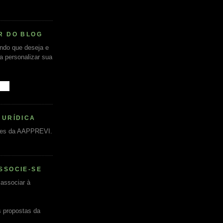
R DO BLOG
undo que deseja e
ra personalizar sua
JURÍDICA
es da AAPPREVI.
SSOCIE-SE
associar à
s propostas da