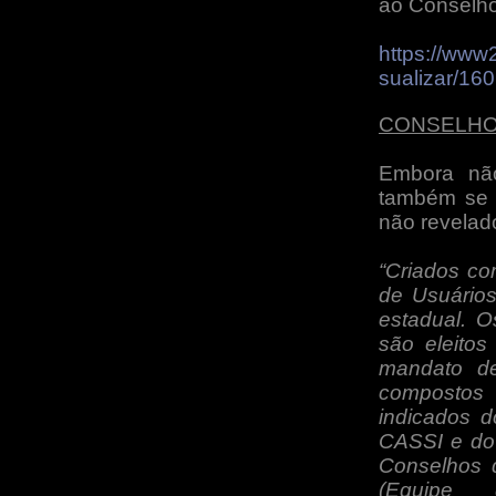
ao Conselho
https://www2
sualizar/16
CONSELHO
Embora não
também se 
não revelad
“Criados co
de Usuário
estadual. O
são eleito
mandato d
compostos 
indicados d
CASSI e do 
Conselhos 
(Equipe