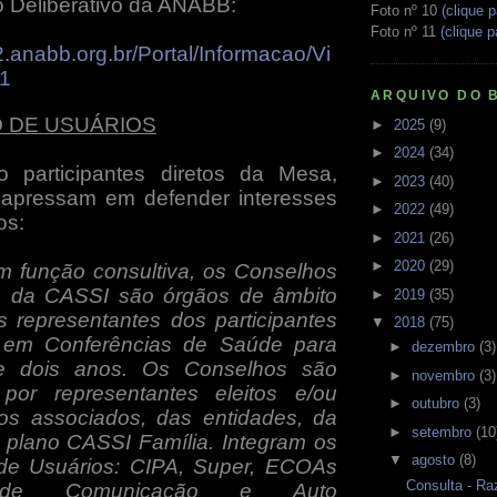
 Deliberativo da ANABB:
Foto nº 10
(clique p
Foto nº 11
(clique p
.anabb.org.br/Portal/Informacao/Vi
01
ARQUIVO DO 
 DE USUÁRIOS
►
2025
(9)
►
2024
(34)
 participantes diretos da Mesa,
►
2023
(40)
apressam em defender interesses
►
2022
(49)
os:
►
2021
(26)
►
2020
(29)
m função consultiva, os Conselhos
s da CASSI são órgãos de âmbito
►
2019
(35)
s representantes dos participantes
▼
2018
(75)
s em Conferências de Saúde para
►
dezembro
(3)
e dois anos. Os Conselhos são
►
novembro
(3)
por representantes eleitos e/ou
►
outubro
(3)
os associados, das entidades, da
►
setembro
(10
plano CASSI Família. Integram os
▼
agosto
(8)
de Usuários: CIPA, Super, ECOAs
Consulta - Ra
 de Comunicação e Auto