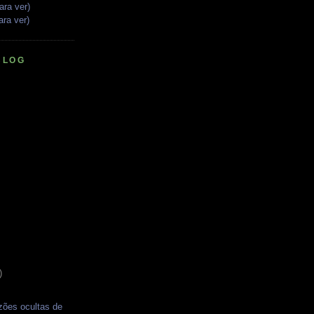
ara ver)
ara ver)
BLOG
)
zões ocultas de