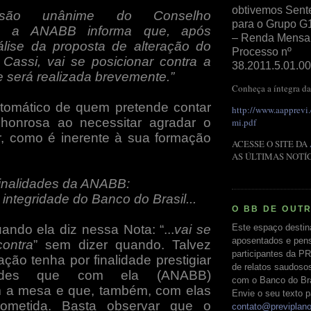
obtivemos Sent
isão unânime do Conselho
para o Grupo G
vo, a ANABB informa que, após
– Renda Mensal 
álise da proposta de alteração do
Processo nº
 Cassi, vai se posicionar contra a
38.2011.5.01.00
e será realizada brevemente.”
Conheça a íntegra da
tomático de quem pretende contar
http://www.aapprevi
honrosa ao necessitar agradar o
mi.pdf
r, como é inerente à sua formação
ACESSE O SITE DA
AS ÚLTIMAS NOTÍ
 finalidades da ANABB:
a integridade do Banco do Brasil...
O BB DE OUT
ndo ela diz nessa Nota: “...
vai se
Este espaço destin
aposentados e pens
contra
” sem dizer quando. Talvez
participantes da PR
ção tenha por finalidade prestigiar
de relatos saudoso
ades que com ela (ANABB)
com o Banco do Bras
a mesa e que, também, com elas
Envie o seu texto p
ometida. Basta observar que o
contato@previplan