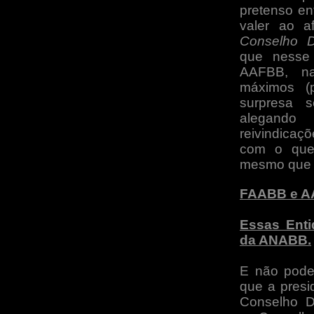
pretenso e
valer ao a
Conselho Del
que nesse
AAFBB, na
máximos (p
surpresa s
alegando
reivindicaç
com o que
mesmo que 
FAABB e 
Essas Enti
da ANABB.
E não podem
que a presi
Conselho D