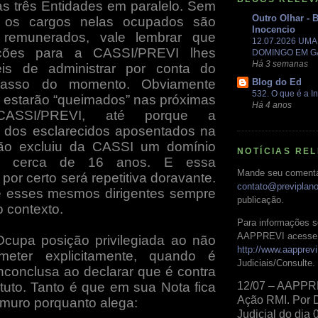
às três Entidades em paralelo. Sem
Outro Olhar - 
 os cargos nelas ocupados são
Inocencio
 remunerados, vale lembrar que
12.07.2026 UM
ições para a CASSI/PREVI lhes
DOMINGO EM 
Há 3 semanas
ceis de administrar por conta do
acasso do momento. Obviamente
Blog do Ed
532. O que é a In
estarão “queimados” nas próximas
Há 4 anos
 CASSI/PREVI, até porque a
o dos esclarecidos aposentados na
ição excluiu da CASSI um domínio
NOTÍCIAS RE
e cerca de 16 anos. E essa
Mande seu comentá
 por certo será repetitiva doravante.
contato@previplan
e esses mesmos dirigentes sempre
publicação.
o contexto.
Para informações s
AAPPREVI acesse 
cupa posição privilegiada ao não
http://www.aapprevi
eter explicitamente, quando é
Judiciais/Consulte.
inconclusa ao declarar que é contra
tuto. Tanto é que em sua Nota fica
12/07 – AAPPR
Ação RMI. Por 
muro porquanto alega:
Judicial do dia 