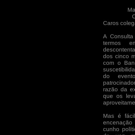
Ma
C
Caros coleg
A Consulta
termos e
descontent
dos cinco 
com o Banc
suscetibili
do evento
patrocinado
razão da ex
que os lev
aproveitame
Mas é fáci
encenação “
cunho polít