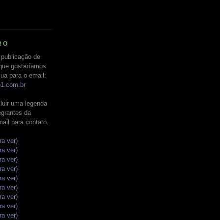
RO
 publicação de
que gostaríamos
ua para o email:
o1.com.br
luir uma legenda
tegrantes da
mail para contato.
ra ver)
ra ver)
ra ver)
ra ver)
ra ver)
ra ver)
ra ver)
ra ver)
ra ver)