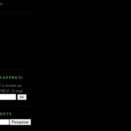
br
AAPPREVI
l e receba as
PREVI.
E-mail
POSTS