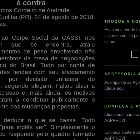
é contra
rcos Cordeiro de Andrade
uritiba (PR), 24 de agosto de 2018.
TROQUE A CO
as.
Escolha a cor de f
clique sobre ela pa
 ao Corpo Social da CASSI, nos
leitura.
m que se encontra, atraiu
amentos de peso envolvendo três
membros da mesa de negociações
o do Brasil. Tudo por conta de
dades feridas com seu afastamento
ASSESSORIA 
 por decisão unilateral do
Acompanhe as Açõ
r, segundo alegam. Faltou dizer a
Clique aqui
clusão e, mais ainda, os motivos
aram a condenar publicamente o
nto das mudanças propostas.
CONHEÇA E A
Clique aqui
para se 
l deduzir o que se passa. Tudo
AAPPREVI.
para inglês ver”. Simplesmente o
Conheça o site e a
ico responde pelo quadro formado
AAPPREVI.