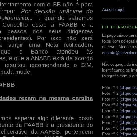
nfrentamento com o BB não é para
Acesse aqui
firmar:
“Por decisão unânime do
iberativo... “,
quando sabemos
 Conselho estão a FAABB e a
EU TE PROCU
 pessoa dos seus dirigentes
Espaço criado para
residentes). Por isso não será
fotos com colegas 
e surgir uma Nota retificadora
de rever. Mande a s
 que o Banco atendeu às
contato@previplan
ões, e que a ANABB está de acordo
 resultou recomendando o SIM,
Não esqueça de inc
identificando os in
nada mude.
fotografia com o e-
AAFBB
Foto nº 1
(clique pa
Foto nº 2
(clique pa
dades rezam na mesma cartilha
Foto nº 3
(clique pa
Foto nº 4
(clique pa
Foto nº 5
(clique pa
Foto nº 6
(clique pa
os esperar algo diferente, posto
Foto nº 7
(clique pa
dente da FAABB e a presidente do
Foto nº 8
(clique pa
eliberativo da AAFBB, pertencem
Foto nº 9
(clique pa