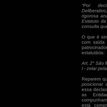
“Por dec
Deliberati
rigorosa an
Estatuto da
consulta qu
O que é sin
com saída 
patrocinado
estatutária:
Art. 2° São
I - zelar pel
Reparem qua
posicionar 
essa declara
as Entid
compunham 
está compr