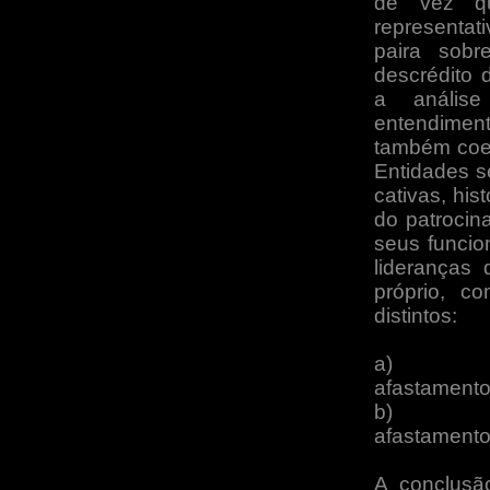
de vez q
representat
paira sob
descrédito 
a anális
entendiment
também coer
Entidades s
cativas, hi
do patrocin
seus funcion
lideranças
próprio, c
distintos:
a)
afastamento
b)
afastamento
A conclusã