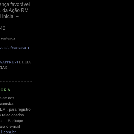
ença favorável
1 da Ação RMI
Inicial –
40.
 sentença
.com.br/sentenca_r
AAPPREVI
E LEIA
CIAS
RORA
a-se aos
ionistas
EVI, para registro
s relacionados
il. Participe.
ara o e-mail
o1.com.br