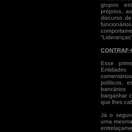
grupos est
próprios, 
discurso d
funcionário
comporta
“Lideranças”
CONTRAF-
Esse prim
Entidades 
comentários
políticos, 
bancários
barganhar c
que lhes ca
Já o segun
uma mesma s
entrelaça