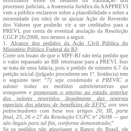
informados sobre os detalhes da tramitação dos
processos judiciais, a Assessoria Jurídica da AAPPREVI
vem a público esclarecer sobre a plausibilidade e sobre a
necessidade (ou não) de se ajuizar Ação de Reversão
dos Valores que poderão vir a ser creditados para a
PREVI, por conta de eventual anulação da Resolução
CGCP 26/2008, nos termos a seguir.
1.
Alcance dos pedidos da Ação Civil Pública do
Ministério Público Federal do RJ
:
Corre um boato de que o MPF-RJ não teria pedido que
o valor repassado ao BB retornasse para a PREVI. Isso
se trata de uma falácia, pois o pedido de número 6.7 da
petição inicial (julgado procedente em 1ª. Instância) tem
o seguinte teor: “
7) seja condenada a PREVIC a
adotar todas as medidas administrativas que
assegurem e
promovam o retorno ao estado anterior
dos valores revertidos ilegalmente das reservas
especiais dos planos de benefícios de EFPC
aos seus
patrocinadores com base nos artigos 20, III, parte
final, 25, 26 e 27 da Resolução CGPC nº 26/08 — que
são ilegais para tal fim, conforme demonstrado
;”
Se os pedidos não atingissem o Banco do Brasil, ele