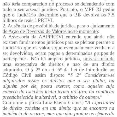
não teria comparecido no processo se defendendo com
todo o seu arsenal jurídico. Portanto, o MPF-RJ pediu
que o Judiciário determine que o BB devolva os 7,5
bilhões de reais à PREVI.
2.
Ausência de possibilidade jurídica para o ajuizamento
de Ação de Reversão de Valores neste momento
:
A Assessoria da AAPPREVI entende que ainda não
existem fundamentos jurídicos para se pleitear perante o
Judiciário que os valores que eventualmente venham a
ser devolvidos, sejam pagos a determinados grupos de
participantes. Não há amparo jurídico,
pois se trata de
uma expectativa de direitos
e não de um direito
adquirido. O § 2º do art. 6º da Lei de Introdução ao
Código Civil assim dispõe:
“§ 2º Consideram-se
adquiridos assim os direitos que o seu titular, ou
alguém por ele, possa exercer, como aqueles cujo
começo do exercício tenha termo pré-fixo, ou condição
preestabelecida inalterável, a arbítrio de outrem
.”
Conforme o jurista Luiz Flavio Gomes, “
A expectativa
de direito consiste em um direito que se encontra na
iminência de ocorrer, mas que não produz os efeitos do