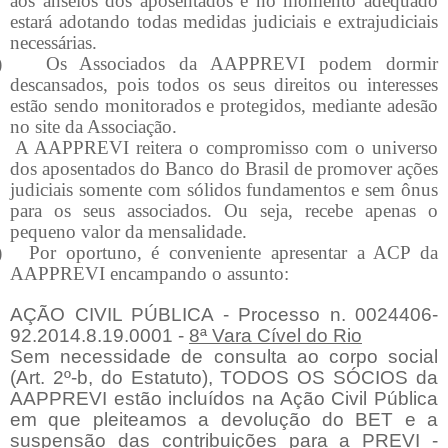
aos anseios dos aposentados e no momento adequado
estará adotando todas medidas judiciais e extrajudiciais
necessárias.
)
Os Associados da AAPPREVI podem dormir
descansados, pois todos os seus direitos ou interesses
estão sendo monitorados e protegidos, mediante adesão
no site da Associação.
A AAPPREVI reitera o compromisso com o universo
dos aposentados do Banco do Brasil de promover ações
judiciais somente com sólidos fundamentos e sem ônus
para os seus associados. Ou seja, recebe apenas o
pequeno valor da mensalidade.
)
Por oportuno, é conveniente apresentar a ACP da
AAPPREVI encampando o assunto:
AÇÃO CIVIL PÚBLICA - Processo n. 0024406-
92.2014.8.19.0001 -
8ª Vara Cível do Rio
Sem necessidade de consulta ao corpo social
(Art. 2º-b, do Estatuto), TODOS OS SÓCIOS da
AAPPREVI estão incluídos na Ação Civil Pública
em que pleiteamos a devolução do BET e a
suspensão das contribuições para a PREVI -