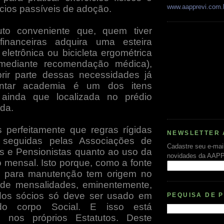
www.aapprevi.com.
ícios passíveis de adoção.
uto conveniente que, quem tiver
financeiras adquira uma esteira
eletrônica ou bicicleta ergométrica
mediante recomendação médica),
rir parte dessas necessidades já
entar academia é um dos itens
, ainda que localizada no prédio
ida.
perfeitamente que regras rígidas
NEWSLETTER 
seguidas pelas Associações de
Cadastre seu e-mai
 e Pensionistas quanto ao uso da
novidades da AAP
 mensal. Isto porque, como a fonte
s para manutenção tem origem no
de mensalidades, eminentemente,
 dos sócios só deve ser usado em
PEQUISA DE 
 do corpo Social. E isso está
o nos próprios Estatutos. Deste