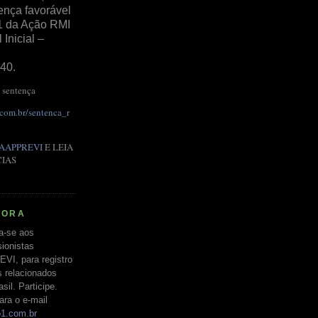
ença favorável
1 da Ação RMI
Inicial –
40.
 sentença
.com.br/sentenca_r
AAPPREVI
E LEIA
CIAS
RORA
a-se aos
ionistas
EVI, para registro
s relacionados
il. Participe.
ara o e-mail
o1.com.br