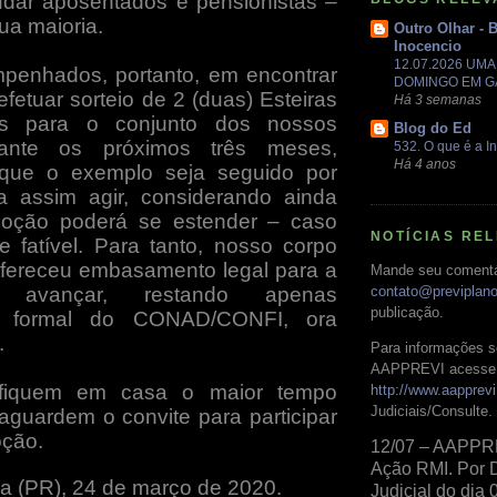
udar aposentados e pensionistas –
ua maioria.
Outro Olhar - 
Inocencio
12.07.2026 UM
penhados, portanto, em encontrar
DOMINGO EM 
fetuar sorteio de 2 (duas) Esteiras
Há 3 semanas
as para o conjunto dos nossos
Blog do Ed
rante os próximos três meses,
532. O que é a In
Há 4 anos
que o exemplo seja seguido por
 assim agir, considerando ainda
oção poderá se estender – caso
NOTÍCIAS RE
e fatível. Para tanto, nosso corpo
 ofereceu embasamento legal para a
Mande seu comentá
o avançar, restando apenas
contato@previplan
publicação.
ão formal do CONAD/CONFI, ora
.
Para informações s
AAPPREVI acesse 
 fiquem em casa o maior tempo
http://www.aapprevi
Judiciais/Consulte.
 aguardem o convite para participar
oção.
12/07 – AAPPR
Ação RMI. Por 
ba (PR), 24 de março de 2020.
Judicial do dia 