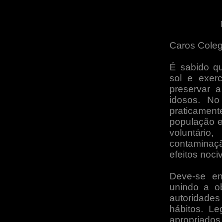
Caros Coleg
É sabido q
sol e exerc
preservar 
idosos. No
praticamen
população e
voluntár
contaminaç
efeitos noc
Deve-se ent
unindo a o
autoridade
hábitos. Le
apropriados