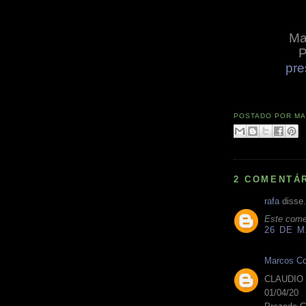
Ma
P
pre
POSTADO POR
MA
2 COMENTÁ
rafa
disse.
Este comen
26 DE M
Marcos Co
CLAUDIO 
01/04/20