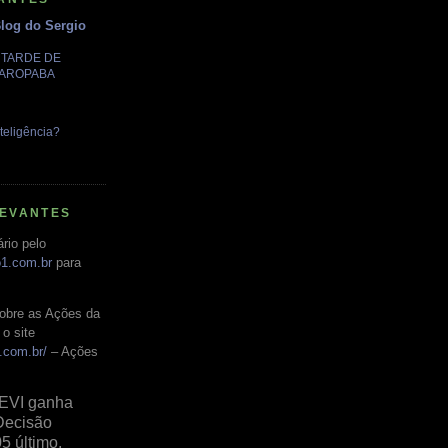
Blog do Sergio
A TARDE DE
GAROPABA
teligência?
LEVANTES
rio pelo
o1.com.br
para
obre as Ações da
o site
.com.br/
– Ações
EVI ganha
Decisão
05 último,