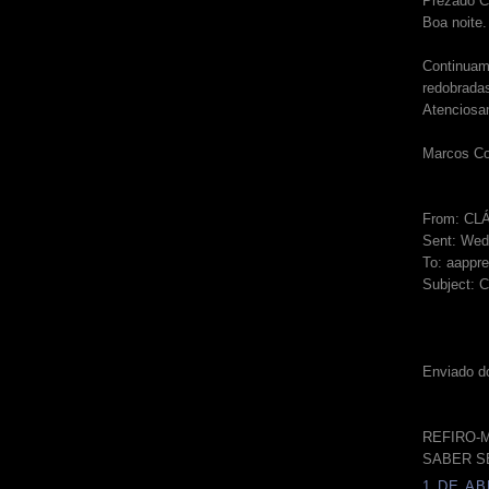
Prezado C
Boa noite.
Continuam
redobrada
Atenciosa
Marcos Co
From: C
Sent: Wed
To: aappr
Subject: 
Enviado d
REFIRO-M
SABER S
1 DE AB