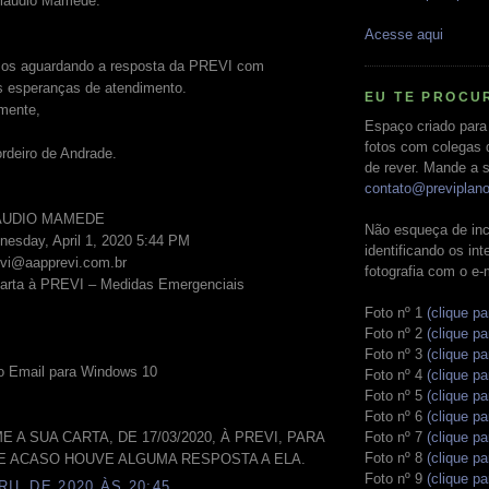
láudio Mamede.
Acesse aqui
os aguardando a resposta da PREVI com
s esperanças de atendimento.
EU TE PROCU
mente,
Espaço criado para
fotos com colegas 
rdeiro de Andrade.
de rever. Mande a s
contato@previplan
LÁUDIO MAMEDE
Não esqueça de inc
nesday, April 1, 2020 5:44 PM
identificando os in
evi@aapprevi.com.br
fotografia com o e-
Carta à PREVI – Medidas Emergenciais
Foto nº 1
(clique pa
Foto nº 2
(clique pa
Foto nº 3
(clique pa
o Email para Windows 10
Foto nº 4
(clique pa
Foto nº 5
(clique pa
Foto nº 6
(clique pa
Foto nº 7
(clique pa
E A SUA CARTA, DE 17/03/2020, À PREVI, PARA
Foto nº 8
(clique pa
E ACASO HOUVE ALGUMA RESPOSTA A ELA.
Foto nº 9
(clique pa
RIL DE 2020 ÀS 20:45