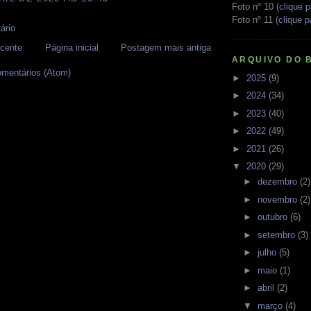
Foto nº 10
(clique p
Foto nº 11
(clique p
ário
cente
Página inicial
Postagem mais antiga
ARQUIVO DO 
omentários (Atom)
►
2025
(9)
►
2024
(34)
►
2023
(40)
►
2022
(49)
►
2021
(26)
▼
2020
(29)
►
dezembro
(2)
►
novembro
(2)
►
outubro
(6)
►
setembro
(3)
►
julho
(5)
►
maio
(1)
►
abril
(2)
▼
março
(4)