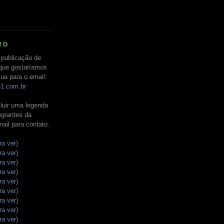
RO
 publicação de
que gostaríamos
ua para o email:
o1.com.br
luir uma legenda
tegrantes da
mail para contato.
ra ver)
ra ver)
ra ver)
ra ver)
ra ver)
ra ver)
ra ver)
ra ver)
ra ver)