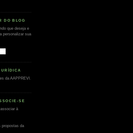
R DO BLOG
undo que deseja e
ra personalizar sua
JURÍDICA
es da AAPPREVI.
SSOCIE-SE
associar à
s propostas da