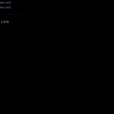
ara ver)
ara ver)
BLOG