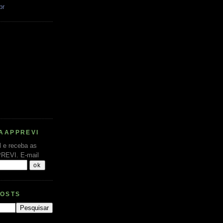
br
AAPPREVI
l e receba as
PREVI.
E-mail
POSTS