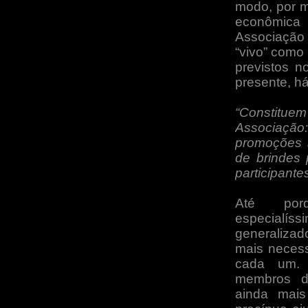
modo, por ma
econômica
Associação 
“vivo” como 
previstos n
presente, há
“Constitu
Associação
promoções s
de brindes 
participante
Até porq
especialí
generalizad
mais necess
cada um.
membros di
ainda mais