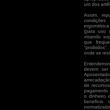
um dos artif
Assim, rep
condições 
ergométrica 
(para uso 
visando sup
que frequ
“proibidos”
onde se res
Entendemos 
devem ser 
Aposentados
arrecadação
de recurso
pagamento 
o dinheiro
benefício
normatizad