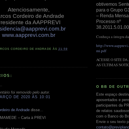
obtivemos Sent
Atenciosamente,
para o Grupo G
rcos Cordeiro de Andrade
– Renda Mensal 
Processo nº
residente da AAPPREVI
38.2011.5.01.00
sidencia@aapprevi.com.br
www.aapprevi.com.br
Conheça a íntegra da
http://www.aapprevi
RCOS CORDEIRO DE ANDRADE
ÀS
21:59
mi.pdf
ACESSE O SITE DA
AS ÚLTIMAS NOTÍ
RIOS:
..
O BB DE OUT
tário foi removido pelo autor.
Este espaço destin
ARÇO DE 2020 ÀS 10:01
aposentados e pens
participantes da PR
rdeiro de Andrade
disse...
de relatos saudoso
com o Banco do Bras
MAMEDE – Carta à PREVI
Envie o seu texto p
contato@previplan