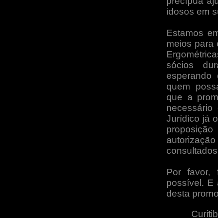
precípua aj
idosos em s
Estamos em
meios para e
Ergométric
sócios du
esperando 
quem possa
que a prom
necessário 
Jurídico já
proposiçã
autorizaç
consultados
Por favor,
possível. E
desta prom
Curiti