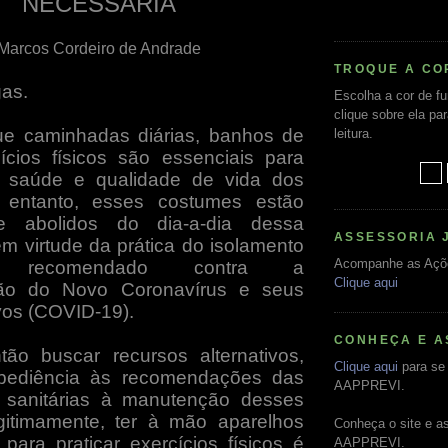
NECESSÁRIA
Marcos Cordeiro de Andrade
TROQUE A CO
as.
Escolha a cor de f
clique sobre ela pa
ue caminhadas diárias, banhos de
leitura.
ícios físicos são essenciais para
a saúde e qualidade de vida dos
 entanto, esses costumes estão
te abolidos do dia-a-dia dessa
ASSESSORIA 
m virtude da prática do isolamento
Acompanhe as Açõ
io, recomendado contra a
Clique aqui
ão do Novo Coronavírus e seus
ivos (COVID-19).
CONHEÇA E A
ão buscar recursos alternativos,
Clique aqui
para se 
bediência às recomendações das
AAPPREVI.
s sanitárias à manutenção desses
gitimamente, ter à mão aparelhos
Conheça o site e a
 para praticar exercícios físicos é
AAPPREVI.