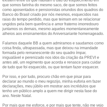
existem entre os que habitam o baú do esquecimento em
que somos farinha do mesmo saco, de que somos feitos
como aposentados e pensionistas oriundos dos quadros do
Banco do Brasil criado por nós mesmos, esquecidos nas
raias do tempo perdido, mas que teimam em se relacionar
ungidos pela bem querência e amor fraterno imorredouro
juntamos os demais, mesmo aqueles momentaneamente
alheios aos ensinamentos do Aniversariante homenageado.
Falamos daquele BB a quem admiramos e saudamos como
coisa finda, ultrapassada, mas que deixou na irmandade
formada pelo remanescente do seu quadro ímpar,
inigualável e perenizado nos idos da criação da PREVI e
antes até, um regimento que acorda e renasce para cuidar
de tudo que foi esquecido, ou que tentam fazer esquecer.
Por isso, e por tudo, procuro chão em que pisar para
declarar ao mundo o meu regozijo, minha euforia em fazer
declarações, meu júbilo em mostrar aos incrédulos que
tenho um público amplo a quem me dirigir nesta fase do
ano. Neste Natal.
Por mais que me esforce, e por mais que tente, não me vejo