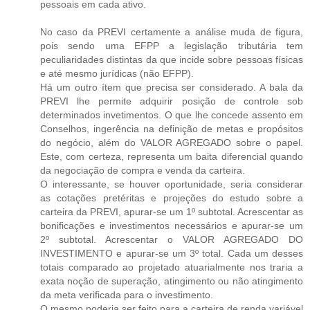
pessoais em cada ativo.
No caso da PREVI certamente a análise muda de figura,
pois sendo uma EFPP a legislação tributária tem
peculiaridades distintas da que incide sobre pessoas físicas
e até mesmo jurídicas (não EFPP).
Há um outro ítem que precisa ser considerado. A bala da
PREVI lhe permite adquirir posição de controle sob
determinados invetimentos. O que lhe concede assento em
Conselhos, ingerência na definição de metas e propósitos
do negócio, além do VALOR AGREGADO sobre o papel.
Este, com certeza, representa um baita diferencial quando
da negociação de compra e venda da carteira.
O interessante, se houver oportunidade, seria considerar
as cotações pretéritas e projeções do estudo sobre a
carteira da PREVI, apurar-se um 1º subtotal. Acrescentar as
bonificações e investimentos necessários e apurar-se um
2º subtotal. Acrescentar o VALOR AGREGADO DO
INVESTIMENTO e apurar-se um 3º total. Cada um desses
totais comparado ao projetado atuarialmente nos traria a
exata noção de superação, atingimento ou não atingimento
da meta verificada para o investimento.
O mesmo poderia ser feito para a carteira de renda variável