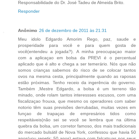
Responsabilidade do Dr. José Tadeu de Almeida Brito.
Responder
Anônimo
26 de dezembro de 2011 às 21:31
Meu idolo Edgardo Amorim Rego, paz, saude e
prosperidade para você e para quem gosta de
você(entendeu a jogada?). A minha preocupaçao maior
com a aplicaçao em bolsa da PREVI é o percentual
aplicado que é alto e chega a ser temerário. Nós que não
somos crianças sabemos do risco de se colocar tantos
ovos na mesma cesta, principalmente quando as raposas
estão próximas. Tenho receio da ingerência do governo.
Também ,Mestre Edgardo, a bolsa é um terreno tão
minado, onde rolam tantos interessses escusos, com uma
fiscalizaçao frouxa, que mesmo os operadores com saber
notorio têm suas previsões derrubadas, muitas vezes em
funçao de trapaças de empresários tidos como
respeitáveis(não sei se você se lembra que na última
quebra da bolsa, um corretor famoso, dos mais tradicionais
do mercado bulsátil de Nova York, confessou que havia 50
anos(vou repetir: 50 anos) estava com falcatruas nos seus