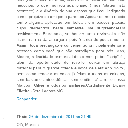
negócios, o que motivou sua prisão ( nos "states" isto
acontece) e o divórcio de sua esposa que ficou indignada
com o prejuizo de amigos e parentes.Apesar do meu receio
tenho alguma aplicaçao em bolsa , em poucos papéis,
cujos dividendos neste semestre me surpreenderam
positivamente.Entretanto, se houver uma reviravolta não
ficarei na rua da amargura, pois é coisa de pouca monta.
Assim, toda precauçao é conveniente, principalmente para
pessoas como você que são paradigma para nós. Mas,
Mestre, a finalidade primordial deste meu pobre "scrip" é ,
além da oportunidade de reve-lo, deixar um abraço
fraternal para o grande colega e votos de Feliz Ano Novo.,
bem como renovar os votos já feitos a todos os colegas,
com bastante antecedência, sem omitir , e´claro, o nosso
Marcos , Gilvan e todos os familiares.Cordialmente, Divany
Silveira -Sete Lagoas-MG
Responder
Thaïs
26 de dezembro de 2011 às 21:49
Olá, Marcos!