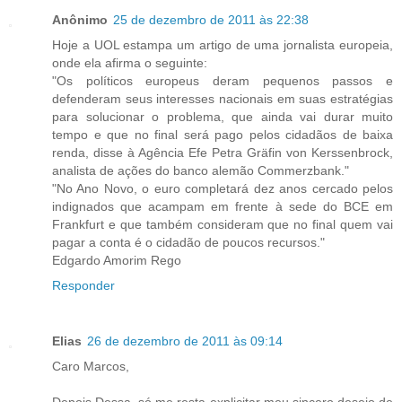
Anônimo
25 de dezembro de 2011 às 22:38
Hoje a UOL estampa um artigo de uma jornalista europeia,
onde ela afirma o seguinte:
"Os políticos europeus deram pequenos passos e
defenderam seus interesses nacionais em suas estratégias
para solucionar o problema, que ainda vai durar muito
tempo e que no final será pago pelos cidadãos de baixa
renda, disse à Agência Efe Petra Gräfin von Kerssenbrock,
analista de ações do banco alemão Commerzbank."
"No Ano Novo, o euro completará dez anos cercado pelos
indignados que acampam em frente à sede do BCE em
Frankfurt e que também consideram que no final quem vai
pagar a conta é o cidadão de poucos recursos."
Edgardo Amorim Rego
Responder
Elias
26 de dezembro de 2011 às 09:14
Caro Marcos,
Depois Dessa, só me resta explicitar meu sincero desejo de