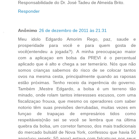
Responsabilidade do Dr. José Tadeu de Almeida Brito.
Responder
Anônimo
26 de dezembro de 2011 às 21:31
Meu idolo Edgardo Amorim Rego, paz, saude e
prosperidade para você e para quem gosta de
você(entendeu a jogada?). A minha preocupaçao maior
com a aplicaçao em bolsa da PREVI é o percentual
aplicado que é alto e chega a ser temerário. Nós que não
somos crianças sabemos do risco de se colocar tantos
ovos na mesma cesta, principalmente quando as raposas
estão próximas. Tenho receio da ingerência do governo.
Também ,Mestre Edgardo, a bolsa é um terreno tão
minado, onde rolam tantos interessses escusos, com uma
fiscalizaçao frouxa, que mesmo os operadores com saber
notorio têm suas previsões derrubadas, muitas vezes em
funçao de trapaças de empresários tidos como
respeitáveis(não sei se você se lembra que na última
quebra da bolsa, um corretor famoso, dos mais tradicionais
do mercado bulsátil de Nova York, confessou que havia 50
anos(vou repetir: 50 anos) estava com falcatruas nos seus