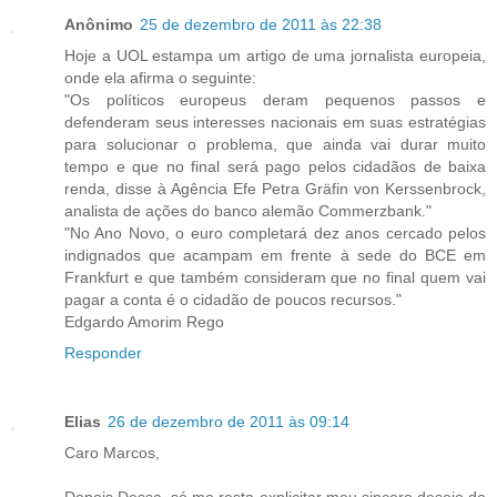
Anônimo
25 de dezembro de 2011 às 22:38
Hoje a UOL estampa um artigo de uma jornalista europeia,
onde ela afirma o seguinte:
"Os políticos europeus deram pequenos passos e
defenderam seus interesses nacionais em suas estratégias
para solucionar o problema, que ainda vai durar muito
tempo e que no final será pago pelos cidadãos de baixa
renda, disse à Agência Efe Petra Gräfin von Kerssenbrock,
analista de ações do banco alemão Commerzbank."
"No Ano Novo, o euro completará dez anos cercado pelos
indignados que acampam em frente à sede do BCE em
Frankfurt e que também consideram que no final quem vai
pagar a conta é o cidadão de poucos recursos."
Edgardo Amorim Rego
Responder
Elias
26 de dezembro de 2011 às 09:14
Caro Marcos,
Depois Dessa, só me resta explicitar meu sincero desejo de