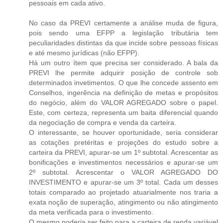
pessoais em cada ativo.
No caso da PREVI certamente a análise muda de figura,
pois sendo uma EFPP a legislação tributária tem
peculiaridades distintas da que incide sobre pessoas físicas
e até mesmo jurídicas (não EFPP).
Há um outro ítem que precisa ser considerado. A bala da
PREVI lhe permite adquirir posição de controle sob
determinados invetimentos. O que lhe concede assento em
Conselhos, ingerência na definição de metas e propósitos
do negócio, além do VALOR AGREGADO sobre o papel.
Este, com certeza, representa um baita diferencial quando
da negociação de compra e venda da carteira.
O interessante, se houver oportunidade, seria considerar
as cotações pretéritas e projeções do estudo sobre a
carteira da PREVI, apurar-se um 1º subtotal. Acrescentar as
bonificações e investimentos necessários e apurar-se um
2º subtotal. Acrescentar o VALOR AGREGADO DO
INVESTIMENTO e apurar-se um 3º total. Cada um desses
totais comparado ao projetado atuarialmente nos traria a
exata noção de superação, atingimento ou não atingimento
da meta verificada para o investimento.
O mesmo poderia ser feito para a carteira de renda variável