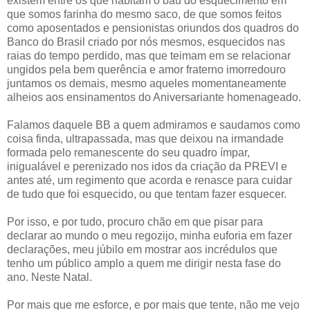
existem entre os que habitam o baú do esquecimento em
que somos farinha do mesmo saco, de que somos feitos
como aposentados e pensionistas oriundos dos quadros do
Banco do Brasil criado por nós mesmos, esquecidos nas
raias do tempo perdido, mas que teimam em se relacionar
ungidos pela bem querência e amor fraterno imorredouro
juntamos os demais, mesmo aqueles momentaneamente
alheios aos ensinamentos do Aniversariante homenageado.
Falamos daquele BB a quem admiramos e saudamos como
coisa finda, ultrapassada, mas que deixou na irmandade
formada pelo remanescente do seu quadro ímpar,
inigualável e perenizado nos idos da criação da PREVI e
antes até, um regimento que acorda e renasce para cuidar
de tudo que foi esquecido, ou que tentam fazer esquecer.
Por isso, e por tudo, procuro chão em que pisar para
declarar ao mundo o meu regozijo, minha euforia em fazer
declarações, meu júbilo em mostrar aos incrédulos que
tenho um público amplo a quem me dirigir nesta fase do
ano. Neste Natal.
Por mais que me esforce, e por mais que tente, não me vejo