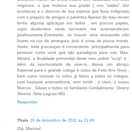
negócios, o que motivou sua prisão ( nos "states" isto
acontece) e o divórcio de sua esposa que ficou indignada
com o prejuizo de amigos e parentes.Apesar do meu receio
tenho alguma aplicaçao em bolsa , em poucos papéis,
cujos dividendos neste semestre me surpreenderam
positivamente.Entretanto, se houver uma reviravolta não
ficarei na rua da amargura, pois é coisa de pouca monta.
Assim, toda precauçao é conveniente, principalmente para
pessoas como você que são paradigma para nós. Mas,
Mestre, a finalidade primordial deste meu pobre "scrip" é ,
além da oportunidade de reve-lo, deixar um abraço
fraternal para o grande colega e votos de Feliz Ano Novo.,
bem como renovar os votos já feitos a todos os colegas,
com bastante antecedência, sem omitir , e´claro, o nosso
Marcos , Gilvan e todos os familiares.Cordialmente, Divany
Silveira -Sete Lagoas-MG
Responder
Thaïs
26 de dezembro de 2011 às 21:49
Olá, Marcos!