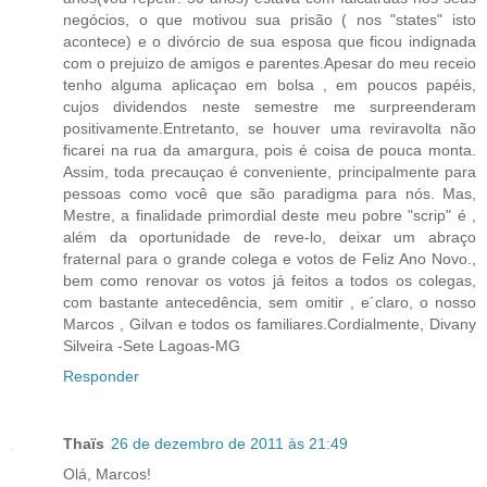
negócios, o que motivou sua prisão ( nos "states" isto
acontece) e o divórcio de sua esposa que ficou indignada
com o prejuizo de amigos e parentes.Apesar do meu receio
tenho alguma aplicaçao em bolsa , em poucos papéis,
cujos dividendos neste semestre me surpreenderam
positivamente.Entretanto, se houver uma reviravolta não
ficarei na rua da amargura, pois é coisa de pouca monta.
Assim, toda precauçao é conveniente, principalmente para
pessoas como você que são paradigma para nós. Mas,
Mestre, a finalidade primordial deste meu pobre "scrip" é ,
além da oportunidade de reve-lo, deixar um abraço
fraternal para o grande colega e votos de Feliz Ano Novo.,
bem como renovar os votos já feitos a todos os colegas,
com bastante antecedência, sem omitir , e´claro, o nosso
Marcos , Gilvan e todos os familiares.Cordialmente, Divany
Silveira -Sete Lagoas-MG
Responder
Thaïs
26 de dezembro de 2011 às 21:49
Olá, Marcos!