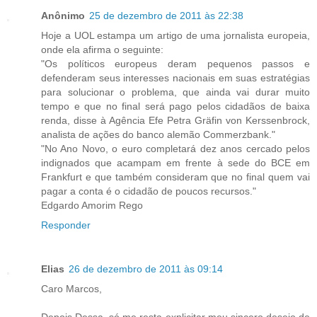
Anônimo
25 de dezembro de 2011 às 22:38
Hoje a UOL estampa um artigo de uma jornalista europeia,
onde ela afirma o seguinte:
"Os políticos europeus deram pequenos passos e
defenderam seus interesses nacionais em suas estratégias
para solucionar o problema, que ainda vai durar muito
tempo e que no final será pago pelos cidadãos de baixa
renda, disse à Agência Efe Petra Gräfin von Kerssenbrock,
analista de ações do banco alemão Commerzbank."
"No Ano Novo, o euro completará dez anos cercado pelos
indignados que acampam em frente à sede do BCE em
Frankfurt e que também consideram que no final quem vai
pagar a conta é o cidadão de poucos recursos."
Edgardo Amorim Rego
Responder
Elias
26 de dezembro de 2011 às 09:14
Caro Marcos,
Depois Dessa, só me resta explicitar meu sincero desejo de