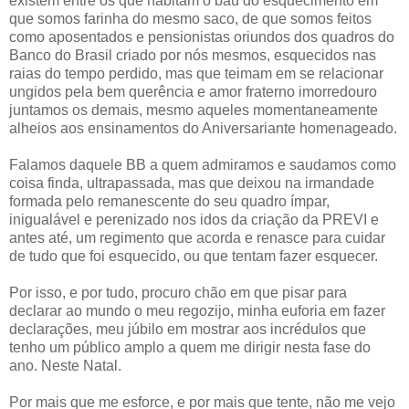
existem entre os que habitam o baú do esquecimento em
que somos farinha do mesmo saco, de que somos feitos
como aposentados e pensionistas oriundos dos quadros do
Banco do Brasil criado por nós mesmos, esquecidos nas
raias do tempo perdido, mas que teimam em se relacionar
ungidos pela bem querência e amor fraterno imorredouro
juntamos os demais, mesmo aqueles momentaneamente
alheios aos ensinamentos do Aniversariante homenageado.
Falamos daquele BB a quem admiramos e saudamos como
coisa finda, ultrapassada, mas que deixou na irmandade
formada pelo remanescente do seu quadro ímpar,
inigualável e perenizado nos idos da criação da PREVI e
antes até, um regimento que acorda e renasce para cuidar
de tudo que foi esquecido, ou que tentam fazer esquecer.
Por isso, e por tudo, procuro chão em que pisar para
declarar ao mundo o meu regozijo, minha euforia em fazer
declarações, meu júbilo em mostrar aos incrédulos que
tenho um público amplo a quem me dirigir nesta fase do
ano. Neste Natal.
Por mais que me esforce, e por mais que tente, não me vejo