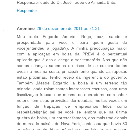
Responsabilidade do Dr. José Tadeu de Almeida Brito.
Responder
Anônimo
26 de dezembro de 2011 às 21:31
Meu idolo Edgardo Amorim Rego, paz, saude e
prosperidade para você e para quem gosta de
você(entendeu a jogada?). A minha preocupaçao maior
com a aplicaçao em bolsa da PREVI é o percentual
aplicado que é alto e chega a ser temerário. Nós que não
somos crianças sabemos do risco de se colocar tantos
ovos na mesma cesta, principalmente quando as raposas
estão próximas. Tenho receio da ingerência do governo.
Também ,Mestre Edgardo, a bolsa é um terreno tão
minado, onde rolam tantos interessses escusos, com uma
fiscalizaçao frouxa, que mesmo os operadores com saber
notorio têm suas previsões derrubadas, muitas vezes em
funçao de trapaças de empresários tidos como
respeitáveis(não sei se você se lembra que na última
quebra da bolsa, um corretor famoso, dos mais tradicionais
do mercado bulsátil de Nova York, confessou que havia 50
anos(vou repetir: 50 anos) estava com falcatruas nos seus