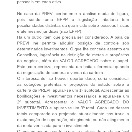
pessoais em cada ativo.
No caso da PREVI certamente a análise muda de figura,
pois sendo uma EFPP a legislação tributária tem
peculiaridades distintas da que incide sobre pessoas físicas
e até mesmo jurídicas (não EFPP).
Há um outro ítem que precisa ser considerado. A bala da
PREVI lhe permite adquirir posição de controle sob
determinados invetimentos. O que lhe concede assento em
Conselhos, ingerência na definição de metas e propósitos
do negócio, além do VALOR AGREGADO sobre o papel.
Este, com certeza, representa um baita diferencial quando
da negociação de compra e venda da carteira.
O interessante, se houver oportunidade, seria considerar
as cotações pretéritas e projeções do estudo sobre a
carteira da PREVI, apurar-se um 1º subtotal. Acrescentar as
bonificações e investimentos necessários e apurar-se um
2º subtotal. Acrescentar o VALOR AGREGADO DO
INVESTIMENTO e apurar-se um 3º total. Cada um desses
totais comparado ao projetado atuarialmente nos traria a
exata noção de superação, atingimento ou não atingimento
da meta verificada para o investimento.
O mesmo poderia ser feito para a carteira de renda variável