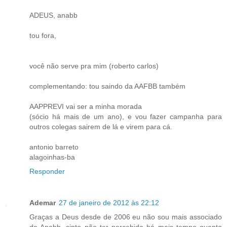
ADEUS, anabb
tou fora,
você não serve pra mim (roberto carlos)
complementando: tou saindo da AAFBB também
AAPPREVI vai ser a minha morada
(sócio há mais de um ano), e vou fazer campanha para
outros colegas sairem de lá e virem para cá.
antonio barreto
alagoinhas-ba
Responder
Ademar
27 de janeiro de 2012 às 22:12
Graças a Deus desde de 2006 eu não sou mais associado
da Anabb, sinto não ter percebido há mais tempo quanto