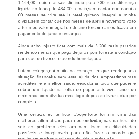
1.164,00 reais mensais diminuiu para 700 reais,diferença
liquida na fopag de 464,00 a mais,sem contar que daqui a
60 meses se viva até la terei quitado integral a minha
dívida,sem contar que nos meses de abril e novembro volto
a ter meu valor integral do décimo terceiro,antes ficava em
pagamento de juros e encargos.
Ainda acho injusto ficar com mais de 3.200 reais parados
rendendo menos que pago de juros,pois foi esta a condição
para que eu tivesse o acordo homologado.
Lutem colegas,doi muito no começo ter que readeguar a
situação financeira sem esta ajuda dos emprestimos,mas
acreditem é a melhor saída,reescalonar tudo que puder e
sobrar um líquido na folha de pagamento,viver cinco ou
mais anos com dívidas mais logo depois se livrar delas por
completo.
Uma certeza eu tenho,a Cooperforte foi sim uma das
melhores alternativas para nos endividar,mas na hora de
sair do problema eles arrumam todas as dificuldades
possíveis e imaginaveis para não fazer o acordo que
resulte em melhor qualidade de vida a todos nós.