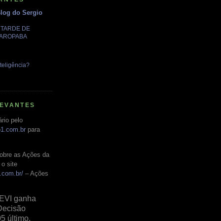
Blog do Sergio
A TARDE DE
GAROPABA
teligência?
LEVANTES
rio pelo
o1.com.br
para
obre as Ações da
o site
.com.br/
– Ações
EVI ganha
Decisão
05 último,