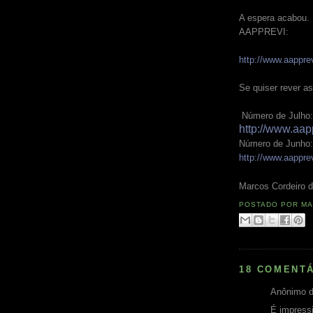
A espera acabou. E
AAPPREVI:
http://www.aapprev
Se quiser rever a
Número de Julho:
http://www.aap
Número de Junho:
http://www.aapprev
Marcos Cordeiro d
POSTADO POR
MA
18 COMENTÁ
Anônimo d
É impressi