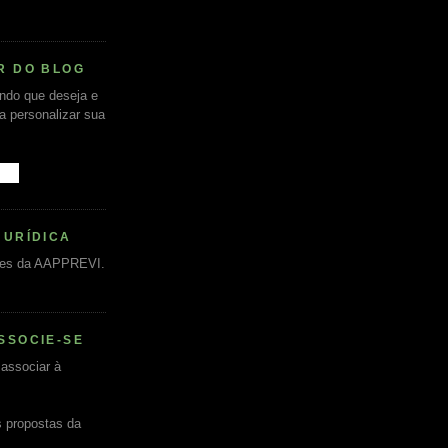
R DO BLOG
undo que deseja e
ra personalizar sua
JURÍDICA
es da AAPPREVI.
SSOCIE-SE
associar à
s propostas da