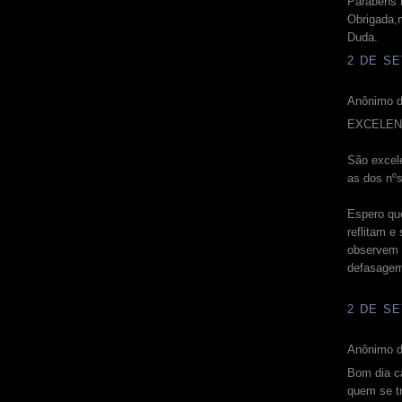
Parabens 
Obrigada,m
Duda.
2 DE SE
Anônimo d
EXCELENT
São excel
as dos nºs
Espero qu
reflitam e
observem 
defasagem
2 DE SE
Anônimo d
Bom dia c
quem se t