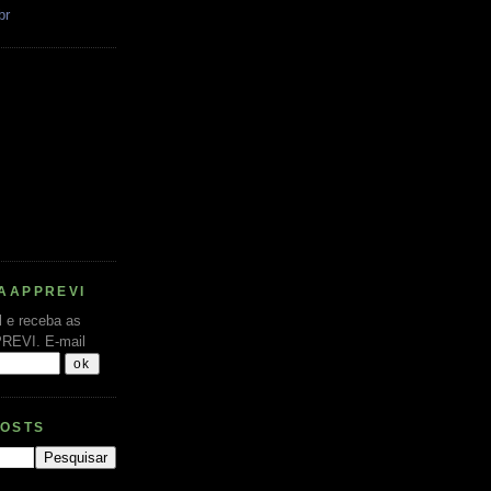
br
AAPPREVI
l e receba as
PREVI.
E-mail
POSTS