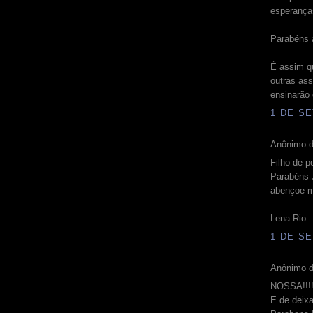
esperança
Parabéns 
È assim q
outras ass
ensinarão 
1 DE SE
Anônimo d
Filho de p
Parabéns 
abençoe m
Lena-Rio.
1 DE SE
Anônimo d
NOSSA!!!!
E de deixa