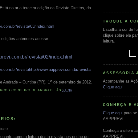
stá no ar a terceira edição da Revista Direitos, da
TROQUE A CO
i.com.br/revista/03/index.html
Escolha a cor de f
clique sobre ela pa
s edições anteriores acesse:
leitura.
previ.com.br/revista/02/index.html
i.com.br/revistahttp://www.aapprevi.com.br/revista
ASSESSORIA 
º
Acompanhe as Açõ
e Andrade – Curitiba (PR), 1
de setembro de 2012.
Clique aqui
RCOS CORDEIRO DE ANDRADE
ÀS
21:36
CONHEÇA E A
Clique aqui
para se 
RIOS:
AAPPREVI.
isse...
Conheça o site e a
AAPPREVI.
onante como a leitura desta revista nos enche de