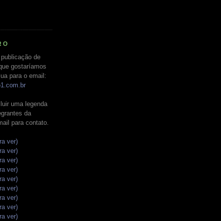
RO
 publicação de
que gostaríamos
ua para o email:
o1.com.br
luir uma legenda
tegrantes da
mail para contato.
ra ver)
ra ver)
ra ver)
ra ver)
ra ver)
ra ver)
ra ver)
ra ver)
ra ver)