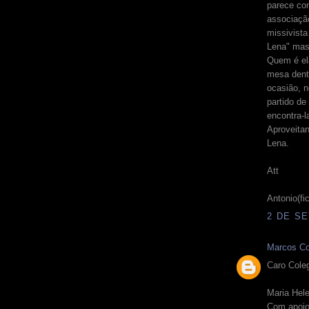
parece con
associação
missivista
Lena" mas
Quem é el
mesa dent
ocasião, 
partido d
encontra-l
Aproveitan
Lena.
Att
Antonio(fic
2 DE SE
Marcos Co
Caro Coleg
Maria Hel
Com apoio