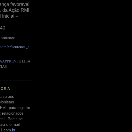
ença favorável
1 da Ação RMI
Inicial –
40.
 sentença
.com.br/sentenca_r
AAPPREVI
E LEIA
CIAS
RORA
a-se aos
ionistas
EVI, para registro
s relacionados
il. Participe.
ara o e-mail
o1.com.br