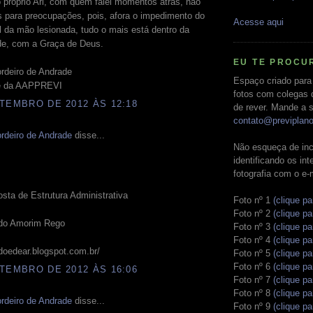
 próprio Ari, com quem falei momentos atrás, não
s para preocupações, pois, afora o impedimento do
Acesse aqui
l da mão lesionada, tudo o mais está dentro da
de, com a Graça de Deus.
EU TE PROCU
rdeiro de Andrade
Espaço criado para
te da AAPPREVI
fotos com colegas 
TEMBRO DE 2012 ÀS 12:18
de rever. Mande a s
contato@previplan
rdeiro de Andrade
disse...
Não esqueça de inc
identificando os in
fotografia com o e-
ta de Estrutura Administrativa
Foto nº 1
(clique pa
Foto nº 2
(clique pa
do Amorim Rego
Foto nº 3
(clique pa
Foto nº 4
(clique pa
gdoedear.blogspot.com.br/
Foto nº 5
(clique pa
Foto nº 6
(clique pa
TEMBRO DE 2012 ÀS 16:06
Foto nº 7
(clique pa
Foto nº 8
(clique pa
rdeiro de Andrade
disse...
Foto nº 9
(clique pa