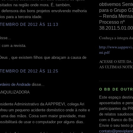
obtivemos Sent
sitados na região onde mora. É, também,
para o Grupo G
 defensora dos bons projetos envolvendo melhoria
– Renda Mensal 
ios para a terceira idade.
Processo nº
TEMBRO DE 2012 ÀS 11:13
38.2011.5.01.00
Conheça a íntegra da
isse...
iz com a revista.
http://www.aapprevi
mi.pdf
Deus , que existem filhos que abraçam a causa de
ACESSE O SITE DA
AS ÚLTIMAS NOTÍ
TEMBRO DE 2012 ÀS 11:25
rdeiro de Andrade
disse...
O BB DE OUT
ANQUILIZADORA
Este espaço destin
aposentados e pens
esidente Administrativo da AAPPREVI, colega Ari
participantes da PR
ofreu um pequeno acidente doméstico onde à noite e
de relatos saudoso
uma das mãos. Coisa sem maior gravidade, mas
com o Banco do Bras
ssibilitará de usar o computador por alguns dias.
Envie o seu texto p
contato@previplan