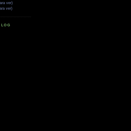
ara ver)
ara ver)
BLOG