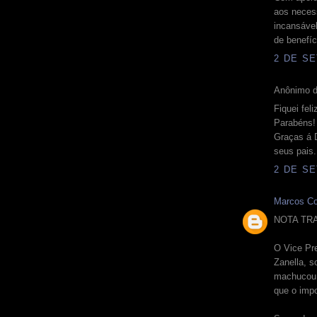
aos neces
incansável
de benefíc
2 DE SE
Anônimo d
Fiquei fel
Parabéns!
Graças á 
seus pais.
2 DE SE
Marcos Co
NOTA TR
O Vice Pr
Zanella, s
machucou 
que o impo