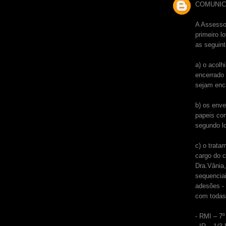
COMUNIC
A Assessor
primeiro l
as seguint
a) o acolh
encerrado 
sejam enc
b) os enve
papeis co
segundo l
c) o trata
cargo do c
Dra.Vânia,
sequencia
adesões -
com todas
- RMI – 7º 