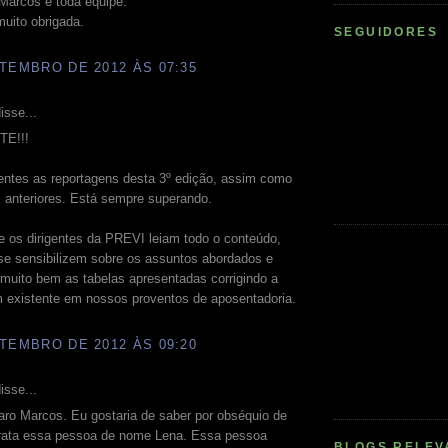
Marcos e toda equipe.
uito obrigada.
SEGUIDORES
TEMBRO DE 2012 ÀS 07:35
isse...
E!!!
entes as reportagens desta 3º edição, assim como
 anteriores. Está sempre superando.
e os dirigentes da PREVI leiam todo o conteúdo,
 se sensibilizem sobre os assuntos abordados e
muito bem as tabelas apresentadas corrigindo a
 existente em nossos proventos de aposentadoria.
TEMBRO DE 2012 ÀS 09:20
isse...
aro Marcos. Eu gostaria de saber por obséquio de
rata essa pessoa de nome Lena. Essa pessoa
BLOGS RELEV