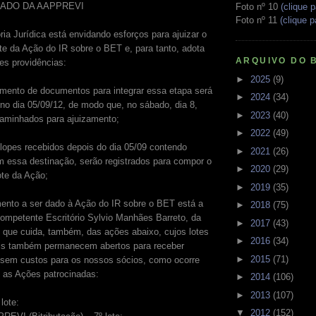
ADO DA AAPPREVI
Foto nº 10
(clique p
Foto nº 11
(clique p
ia Jurídica está envidando esforços para ajuizar o
ote da Ação do IR sobre o BET e, para tanto, adota
ARQUIVO DO 
es providências:
►
2025
(9)
imento de documentos para integrar essa etapa será
►
2024
(34)
no dia 05/09/12, de modo que, no sábado, dia 8,
►
2023
(40)
aminhados para ajuizamento;
►
2022
(49)
lopes recebidos depois do dia 05/09 contendo
►
2021
(26)
m essa destinação, serão registrados para compor o
►
2020
(29)
ote da Ação;
►
2019
(35)
mento a ser dado à Ação do IR sobre o BET está a
►
2018
(75)
ompetente Escritório Sylvio Manhães Barreto, da
►
2017
(43)
 que cuida, também, das ações abaixo, cujos lotes
►
2016
(34)
is também permanecem abertos para receber
►
2015
(71)
 sem custos para os nossos sócios, como ocorre
 as Ações patrocinadas:
►
2014
(106)
►
2013
(107)
lote:
▼
2012
(152)