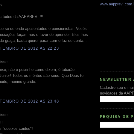
www.aapprevi.com.
s.
a todos da AAPPREVI !!!
ue se defende aposentados e pensionistas. Vocês
ociações façam-nos o favor de aprender. Eles lhes
de graça, basta querer parar com o faz de conta...
TEMBRO DE 2012 ÀS 22:23
isse...
eixe, não é peixinho como dizem, é tubarão.
Junior! Todos os méritos são seus. Que Deus te
NEWSLETTER 
uito, menino grande.
Cadastre seu e-mai
novidades da AAP
TEMBRO DE 2012 ÀS 23:48
isse...
PEQUISA DE 
!!
r "queixos caidos"!