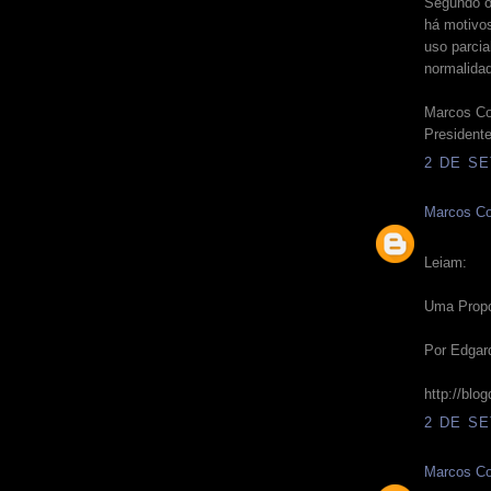
Segundo o
há motivo
uso parcia
normalida
Marcos Co
Presiden
2 DE SE
Marcos Co
Leiam:
Uma Propos
Por Edgar
http://blo
2 DE SE
Marcos Co