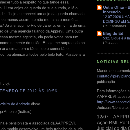
hecer tudo a respeito no que tange essa
Outro Olhar - 
. Li em anjos da guarda de sua autoria, e lá o
Inocencio
 diz: "hoje eu conheci um anjo da guarda chamado
12.07.2026 UM
 ou menos assim, se não me falha a memória.
DOMINGO EM 
a? Já a vi aqui no Rio de Janeiro, em cima de uma
Há 3 semanas
ro de uma agencia falando da Apprevi. Uma outra
Blog do Ed
nessa mesma agencia, ela pedia votos para um
532. O que é a In
e nome semente da união. E hoje me surpreendo ao
Há 4 anos
a ai a cima com o tão sincero comentário.
do, parabenizo a todos pelo belo feito. Parabéns a
NOTÍCIAS RE
Mande seu comentá
contato@previplan
publicação.
tício).
Para informações s
TEMBRO DE 2012 ÀS 10:56
AAPPREVI acesse 
http://www.aapprevi
rdeiro de Andrade
disse...
Judiciais/Consulte.
a Antonio (fictício).
12/07 – AAPPR
Ação RMI. Por 
ena é pensionista e associada da AAPPREVI.
Judicial do dia 
 do marido desenvolve um belo trabalho de ajuda