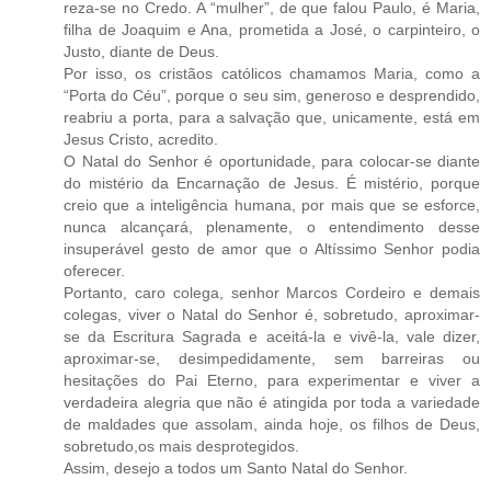
reza-se no Credo. A “mulher”, de que falou Paulo, é Maria,
filha de Joaquim e Ana, prometida a José, o carpinteiro, o
Justo, diante de Deus.
Por isso, os cristãos católicos chamamos Maria, como a
“Porta do Céu”, porque o seu sim, generoso e desprendido,
reabriu a porta, para a salvação que, unicamente, está em
Jesus Cristo, acredito.
O Natal do Senhor é oportunidade, para colocar-se diante
do mistério da Encarnação de Jesus. É mistério, porque
creio que a inteligência humana, por mais que se esforce,
nunca alcançará, plenamente, o entendimento desse
insuperável gesto de amor que o Altíssimo Senhor podia
oferecer.
Portanto, caro colega, senhor Marcos Cordeiro e demais
colegas, viver o Natal do Senhor é, sobretudo, aproximar-
se da Escritura Sagrada e aceitá-la e vivê-la, vale dizer,
aproximar-se, desimpedidamente, sem barreiras ou
hesitações do Pai Eterno, para experimentar e viver a
verdadeira alegria que não é atingida por toda a variedade
de maldades que assolam, ainda hoje, os filhos de Deus,
sobretudo,os mais desprotegidos.
Assim, desejo a todos um Santo Natal do Senhor.