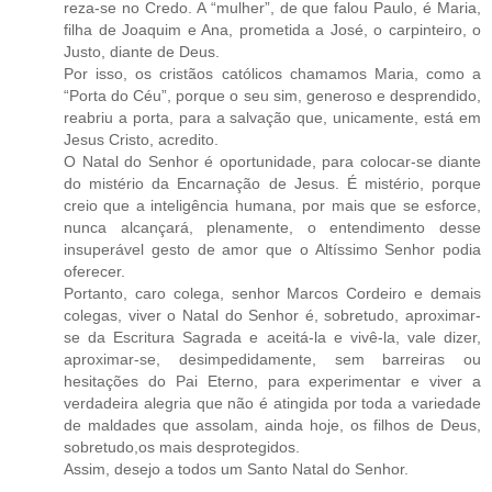
reza-se no Credo. A “mulher”, de que falou Paulo, é Maria,
filha de Joaquim e Ana, prometida a José, o carpinteiro, o
Justo, diante de Deus.
Por isso, os cristãos católicos chamamos Maria, como a
“Porta do Céu”, porque o seu sim, generoso e desprendido,
reabriu a porta, para a salvação que, unicamente, está em
Jesus Cristo, acredito.
O Natal do Senhor é oportunidade, para colocar-se diante
do mistério da Encarnação de Jesus. É mistério, porque
creio que a inteligência humana, por mais que se esforce,
nunca alcançará, plenamente, o entendimento desse
insuperável gesto de amor que o Altíssimo Senhor podia
oferecer.
Portanto, caro colega, senhor Marcos Cordeiro e demais
colegas, viver o Natal do Senhor é, sobretudo, aproximar-
se da Escritura Sagrada e aceitá-la e vivê-la, vale dizer,
aproximar-se, desimpedidamente, sem barreiras ou
hesitações do Pai Eterno, para experimentar e viver a
verdadeira alegria que não é atingida por toda a variedade
de maldades que assolam, ainda hoje, os filhos de Deus,
sobretudo,os mais desprotegidos.
Assim, desejo a todos um Santo Natal do Senhor.