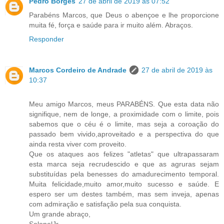
Pedro Borges
27 de abril de 2019 às 07:52
Parabéns Marcos, que Deus o abençoe e lhe proporcione
muita fé, força e saúde para ir muito além. Abraços.
Responder
Marcos Cordeiro de Andrade
27 de abril de 2019 às
10:37
Meu amigo Marcos, meus PARABÉNS. Que esta data não
signifique, nem de longe, a proximidade com o limite, pois
sabemos que o céu é o limite, mas seja a coroação do
passado bem vivido,aproveitado e a perspectiva do que
ainda resta viver com proveito.
Que os ataques aos felizes "atletas" que ultrapassaram
esta marca seja recrudescido e que as agruras sejam
substituídas pela benesses do amadurecimento temporal.
Muita felicidade,muito amor,muito sucesso e saúde. E
espero ser um destes também, mas sem inveja, apenas
com admiração e satisfação pela sua conquista.
Um grande abraço,
SolonelJr