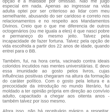
opção e a maldade por omissão. Não me julgo
especial em nada. Apenas ao ingressar na vida
adulta optei por ser criterioso ao lidar com meu
semelhante, abusando do ser caridoso e correto nos
relacionamentos e no respeito aos Mandamentos
Divinos. Creio que o que me diferencia de outros
octogenários (ou me iguala a eles) é que nasci pobre
e permaneço do mesmo jeito. Talvez pela
incapacidade de fazer fortuna. Talvez pela opção de
vida escolhida a partir dos 22 anos de idade, quando
entrei para o BB.
Também, fui, na hora certa, vacinado contra ideais
coloridos incutidos nas mentes universitárias. E devo
essa imunidade ao gosto pelos livros, cujas
influências positivas chegaram na altura da formação
do caráter político. Com o gosto pela leitura e a
precocidade da introdução no mundo literário, fui
moldado a ter opinião própria em direção ao convívio
adulto, capacitado a chegar aos oitenta anos -
também talvez por isso mesmo.
Afora isso, não há receituário mágico a respeitar.