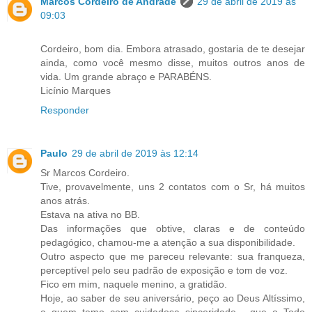
Marcos Cordeiro de Andrade
29 de abril de 2019 às
09:03
Cordeiro, bom dia. Embora atrasado, gostaria de te desejar
ainda, como você mesmo disse, muitos outros anos de
vida. Um grande abraço e PARABÉNS.
Licínio Marques
Responder
Paulo
29 de abril de 2019 às 12:14
Sr Marcos Cordeiro.
Tive, provavelmente, uns 2 contatos com o Sr, há muitos
anos atrás.
Estava na ativa no BB.
Das informações que obtive, claras e de conteúdo
pedagógico, chamou-me a atenção a sua disponibilidade.
Outro aspecto que me pareceu relevante: sua franqueza,
perceptível pelo seu padrão de exposição e tom de voz.
Fico em mim, naquele menino, a gratidão.
Hoje, ao saber de seu aniversário, peço ao Deus Altíssimo,
a quem temo com cuidadosa sinceridade , que o Todo