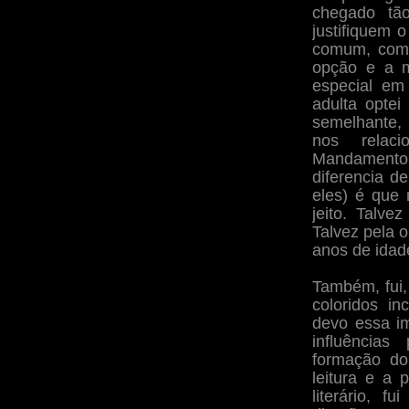
chegado tã
justifiquem 
comum, com 
opção e a m
especial em
adulta optei
semelhante,
nos relac
Mandamento
diferencia d
eles) é que
jeito. Talve
Talvez pela o
anos de idad
Também, fui,
coloridos in
devo essa im
influências
formação do
leitura e a
literário, f