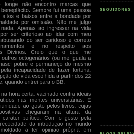
o longe não encontro marcas que
o beneplácito. Sempre fui uma pessoa
SEGUIDORES
altos e baixos entre a bondade por
aldade por omissão. Não me julgo
 nada. Apenas ao ingressar na vida
 por ser criterioso ao lidar com meu
 abusando do ser caridoso e correto
ionamentos e no respeito aos
s Divinos. Creio que o que me
e outros octogenários (ou me iguala a
 nasci pobre e permaneço do mesmo
z pela incapacidade de fazer fortuna.
pção de vida escolhida a partir dos 22
e, quando entrei para o BB.
 na hora certa, vacinado contra ideais
cutidos nas mentes universitárias. E
unidade ao gosto pelos livros, cujas
 positivas chegaram na altura da
 caráter político. Com o gosto pela
 precocidade da introdução no mundo
ui moldado a ter opinião própria em
BLOGS RELEV