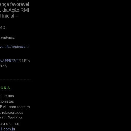
ença favorável
1 da Ação RMI
Inicial –
40.
 sentença
.com.br/sentenca_r
AAPPREVI
E LEIA
CIAS
RORA
a-se aos
ionistas
EVI, para registro
s relacionados
il. Participe.
ara o e-mail
o1.com.br