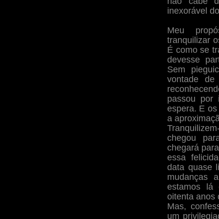
não cabe d
inexorável d
Meu propó
tranquilizar
É como se tr
devesse part
Sem pieguic
vontade de 
reconhecen
passou por 
espera. E o
a aproximaçã
Tranquiliz
chegou par
chegará para
essa felicid
data quase 
mudanças a
estamos lá 
oitenta anos 
Mas, confess
um privilegi