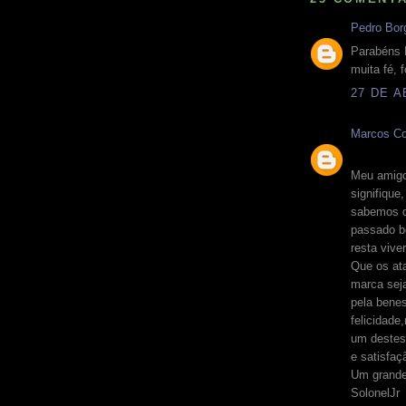
Pedro Bor
Parabéns 
muita fé, 
27 DE A
Marcos Co
Meu amig
signifique
sabemos q
passado be
resta vive
Que os ata
marca seja
pela bene
felicidade
um destes
e satisfaç
Um grande
SolonelJr