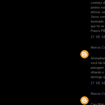
conheço d
pautou su
afirmar, s
Jesus con
iluminado.
que foi no
Pianco PB.
27 DE A
Marcos Co
Aristopha
você tão 
paisagem 
olhando o 
domingo an
27 DE A
Marcos Co
Caro Marc