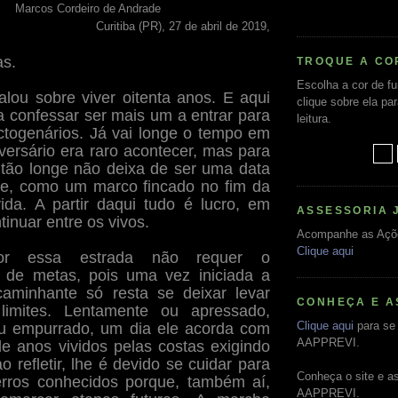
Marcos Cordeiro de Andrade
Curitiba (PR), 27 de abril de 2019,
as.
TROQUE A CO
Escolha a cor de f
falou sobre viver oitenta anos. E aqui
clique sobre ela pa
a confessar ser mais um a entrar para
leitura.
ctogenários. Já vai longe o tempo em
versário era raro acontecer, mas para
tão longe não deixa de ser uma data
te, como um marco fincado no fim da
ida. A partir daqui tudo é lucro, em
ASSESSORIA 
tinuar entre os vivos.
Acompanhe as Açõ
Clique aqui
por essa estrada não requer o
 de metas, pois uma vez iniciada a
caminhante só resta se deixar levar
CONHEÇA E A
 limites. Lentamente ou apressado,
Clique aqui
para se 
ou empurrado, um dia ele acorda com
AAPPREVI.
 anos vividos pelas costas exigindo
ao refletir, lhe é devido se cuidar para
Conheça o site e a
erros conhecidos porque, também aí,
AAPPREVI.