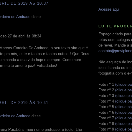
BRIL DE 2019 ÀS 10:37
Acesse aqui
rdeiro de Andrade
disse...
EU TE PROCU
Espaço criado para
oso 27 de abril às 08:34
fotos com colegas 
de rever. Mande a s
Marcos Cordeiro De Andrade, o seu texto sim que é
contato@previplan
e pra nós, este e tantos e tantos outros ! Que Deus
iluminando a sua vida hoje e sempre. Comemore
Não esqueça de inc
m muito amor é paz! Felicidades!
identificando os in
fotografia com o e-
Foto nº 1
(clique pa
Foto nº 2
(clique pa
Foto nº 3
(clique pa
Foto nº 4
(clique pa
BRIL DE 2019 ÀS 10:41
Foto nº 5
(clique pa
Foto nº 6
(clique pa
rdeiro de Andrade
disse...
Foto nº 7
(clique pa
Foto nº 8
(clique pa
Foto nº 9
(clique pa
reira Parabéns meu nome professor e ídolo. Lhe