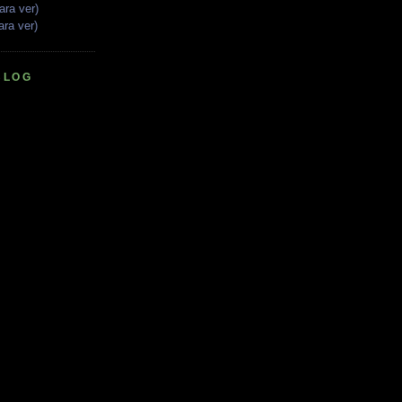
ara ver)
ara ver)
BLOG