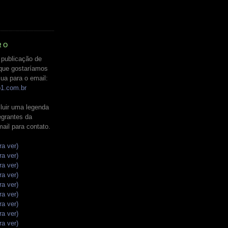
RO
 publicação de
que gostaríamos
ua para o email:
o1.com.br
luir uma legenda
tegrantes da
mail para contato.
ra ver)
ra ver)
ra ver)
ra ver)
ra ver)
ra ver)
ra ver)
ra ver)
ra ver)