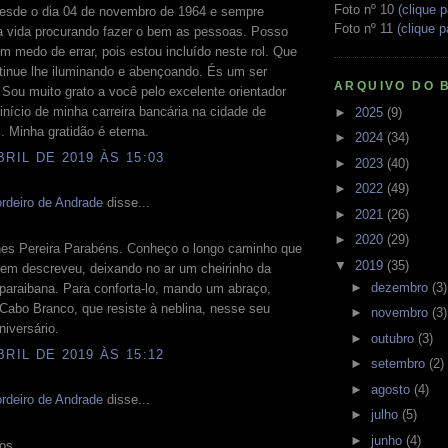
Foto nº 10
(clique p
esde o dia 04 de novembro de 1964 e sempre
Foto nº 11
(clique p
a vida procurando fazer o bem as pessoas. Posso
em medo de errar, pois estou incluído neste rol. Que
tinue lhe iluminando e abençoando. És um ser
ARQUIVO DO 
 Sou muito grato a você pelo excelente orientador
 início de minha carreira bancária na cidade de
►
2025
(9)
 Minha gratidão é eterna.
►
2024
(34)
BRIL DE 2019 ÀS 15:03
►
2023
(40)
►
2022
(49)
rdeiro de Andrade
disse...
►
2021
(26)
►
2020
(29)
nes Pereira Parabéns. Conheço o longo caminho que
▼
2019
(35)
bem descreveu, deixando no ar um cheirinho da
►
dezembro
(3)
paraibana. Para conforta-lo, mando um abraço,
Cabo Branco, que resiste à neblina, nesse seu
►
novembro
(3)
iversário.
►
outubro
(3)
BRIL DE 2019 ÀS 15:12
►
setembro
(2)
►
agosto
(4)
rdeiro de Andrade
disse...
►
julho
(5)
►
junho
(4)
os,