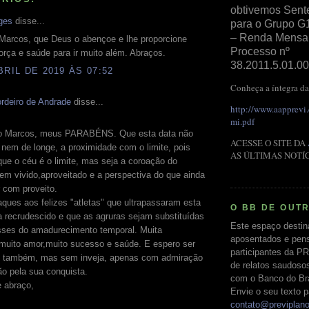
obtivemos Sent
ges
disse...
para o Grupo G
– Renda Mensal 
Marcos, que Deus o abençoe e lhe proporcione
Processo nº
força e saúde para ir muito além. Abraços.
38.2011.5.01.00
BRIL DE 2019 ÀS 07:52
Conheça a íntegra da
rdeiro de Andrade
disse...
http://www.aapprevi
mi.pdf
o Marcos, meus PARABÉNS. Que esta data não
ACESSE O SITE DA
, nem de longe, a proximidade com o limite, pois
AS ÚLTIMAS NOTÍ
ue o céu é o limite, mas seja a coroação do
m vivido,aproveitado e a perspectiva do que ainda
r com proveito.
ques aos felizes "atletas" que ultrapassaram esta
O BB DE OUT
 recrudescido e que as agruras sejam substituídas
Este espaço destin
sses do amadurecimento temporal. Muita
aposentados e pens
,muito amor,muito sucesso e saúde. E espero ser
participantes da PR
 também, mas sem inveja, apenas com admiração
de relatos saudoso
ão pela sua conquista.
com o Banco do Bras
 abraço,
Envie o seu texto p
contato@previplan