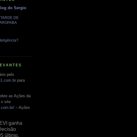
Blog do Sergio
A TARDE DE
GAROPABA
teligência?
LEVANTES
rio pelo
o1.com.br
para
obre as Ações da
o site
.com.br/
– Ações
EVI ganha
Decisão
05 último,