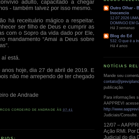
onvívio adulto, capacitado a chegar
anos - também talvez por isso mesmo.
Outro Olhar - 
Inocencio
12.07.2026 UM
não há receituário mágico a respeitar.
DOMINGO EM 
hecer ser filho de Deus e cumprir as
Há 3 semanas
das com o Sopro da vida dado por Ele,
Blog do Ed
meiro mandamento “Amai a Deus sobre
532. O que é a In
as”.
Há 4 anos
 aí está.
NOTÍCIAS RE
 anos hoje, dia 27 de abril de 2019. E
pois não me arrependo de ter chegado
Mande seu comentá
contato@previplan
publicação.
eiro de Andrade
Para informações s
AAPPREVI acesse 
http://www.aapprevi
RCOS CORDEIRO DE ANDRADE
ÀS
07:41
Judiciais/Consulte.
12/07 – AAPPR
Ação RMI. Por 
Judicial do dia 
RIOS: