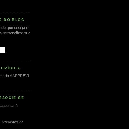
R DO BLOG
undo que deseja e
ra personalizar sua
JURÍDICA
es da AAPPREVI.
SSOCIE-SE
associar à
s propostas da