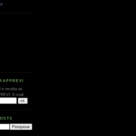
br
AAPPREVI
l e receba as
PREVI.
E-mail
POSTS