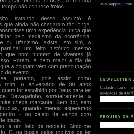
emarcar etapas futuras. A marcha
www.aapprevi.com.
o tempo não conhece freios.
sito tratando desse assunto é
 os que ainda não chegaram tão longe.
ansmitisse uma experiência única que
ilhar pelo ineditismo da ocorrência.
e ou ufanismo, existe, isto sim, a
partilhar um feito histórico mesmo
do que bom número de viventes já
isso. Porém, é bem maior a fila de
s que a ocupam vêm com preocupação
o do evento.
em-se, portanto, pois assim como
NEWSLETTER 
a mim, o aniversário de 80 anos
Cadastre seu e-mai
 quem for escolhido por Deus para ter
novidades da AAP
ade. Devagarinho, sorrateiramente, a
limite chega marcante. Sem dor, sem
bruptas, quando menos esperamos
dentro – no balaio de velhos com
PEQUISA DE 
de idade.
o, é um feito de respeito. Sinto-me
ado. E, na busca pelos motivos de ter