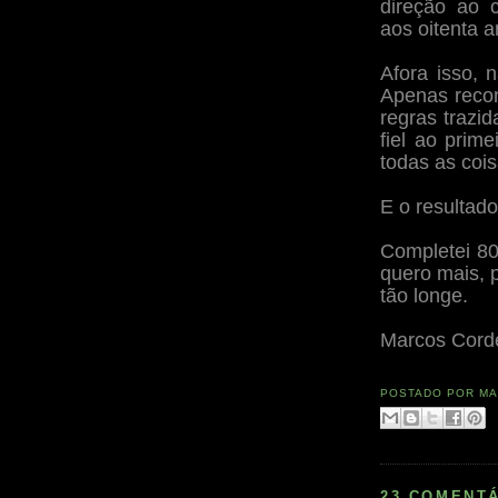
direção ao c
aos oitenta 
Afora isso, 
Apenas recon
regras trazi
fiel ao pri
todas as cois
E o resultado
Completei 80
quero mais, 
tão longe.
Marcos Cord
POSTADO POR
MA
23 COMENTÁ