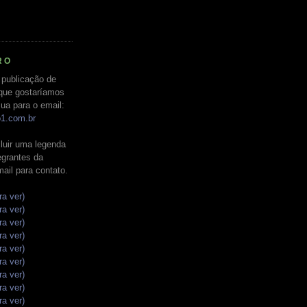
RO
 publicação de
que gostaríamos
ua para o email:
o1.com.br
luir uma legenda
tegrantes da
mail para contato.
ra ver)
ra ver)
ra ver)
ra ver)
ra ver)
ra ver)
ra ver)
ra ver)
ra ver)