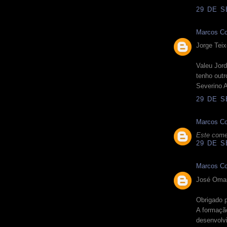
29 DE S
Marcos Co
Jorge Teix
Valeu Jor
tenho outr
Severino A
29 DE S
Marcos Co
Este comen
29 DE S
Marcos Co
José Omar
Obrigado 
A formação
desenvolvi