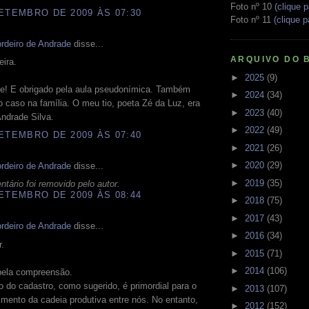
Foto nº 10
(clique p
ETEMBRO DE 2009 ÀS 07:30
Foto nº 11
(clique p
rdeiro de Andrade
disse...
ARQUIVO DO 
eira.
►
2025
(9)
de! E obrigado pela aula pseudonímica. Também
►
2024
(34)
o caso na família. O meu tio, poeta Zé da Luz, era
►
2023
(40)
ndrade Silva.
►
2022
(49)
ETEMBRO DE 2009 ÀS 07:40
►
2021
(26)
►
2020
(29)
rdeiro de Andrade
disse...
►
2019
(35)
tário foi removido pelo autor.
ETEMBRO DE 2009 ÀS 08:44
►
2018
(75)
►
2017
(43)
rdeiro de Andrade
disse...
►
2016
(34)
.
►
2015
(71)
►
2014
(106)
pela compreensão.
 do cadastro, como sugerido, é primordial para o
►
2013
(107)
mento da cadeia produtiva entre nós. No entanto,
►
2012
(152)