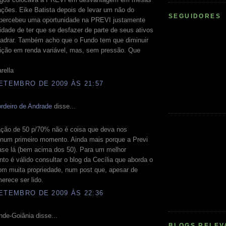
ções. Eike Batista depois de levar um não do
SEGUIDORES
percebeu uma oportunidade na PREVI justamente
dade de ter que se desfazer de parte de seus ativos
uadrar. Também acho que o Fundo tem que diminuir
ição em renda variável, mas, sem pressão. Que
rella
ETEMBRO DE 2009 ÀS 21:57
rdeiro de Andrade
disse...
ação de 50 p/70% não é coisa que deva nos
 num primeiro momento. Ainda mais porque a Previ
ase lá (bem acima dos 50). Para um melhor
to é válido consultar o blog da Cecília que aborda o
om muita propriedade, num post que, apesar de
erece ser lido.
ETEMBRO DE 2009 ÀS 22:36
de-Goiânia disse...
BLOGS RELEV