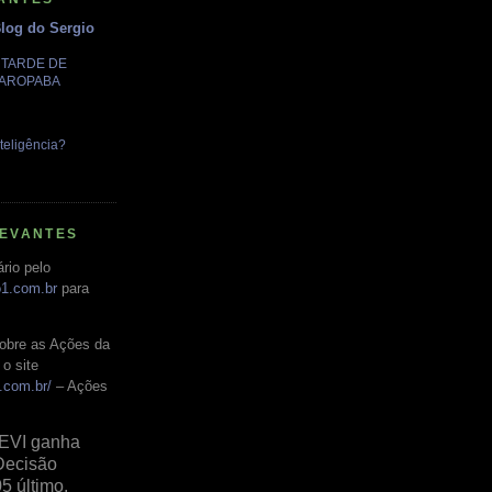
Blog do Sergio
A TARDE DE
GAROPABA
teligência?
LEVANTES
rio pelo
o1.com.br
para
obre as Ações da
o site
.com.br/
– Ações
EVI ganha
Decisão
05 último,