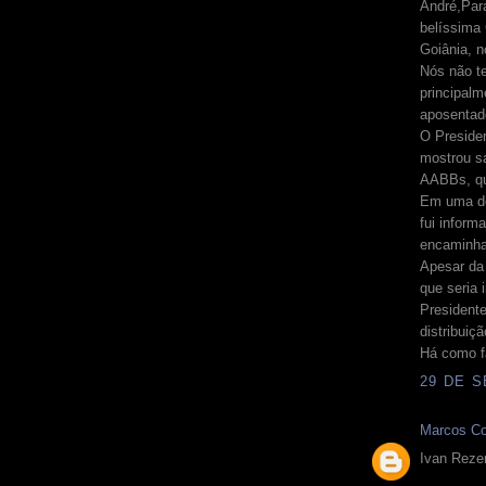
André,Par
belíssima 
Goiânia, n
Nós não t
principalm
aposentado
O Preside
mostrou s
AABBs, qu
Em uma de
fui inform
encaminha
Apesar da 
que seria
Presidente
distribuiç
Há como fa
29 DE S
Marcos Co
Ivan Reze