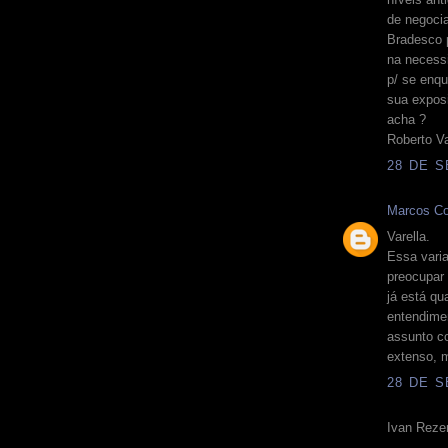
de negocia
Bradesco 
na necessi
p/ se enq
sua expos
acha ?
Roberto Va
28 DE S
Marcos Co
Varella.
Essa vari
preocupar
já está qu
entendimen
assunto c
extenso, m
28 DE S
Ivan Rezen