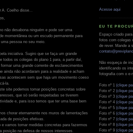
Acesse aqui
 A. Coelho disse...
os,
EU TE PROCU
o não desabona ninguém e pode ser uma
Espaço criado para
de momentânea ou um escudo permanente para
fotos com colegas 
ar uma pessoa no seu meio.
de rever. Mande a s
contato@previplan
ela iniciativa. Sugiro que se faça um grande
e todos os colegas do plano 1 para, a partir daí,
Não esqueça de inc
formar uma grande corrente de esclarecimentos
identificando os in
ue ainda não acordaram para a realidade e acham
fotografia com o e-
isas acontecem sem que haja um movimento coeso
cá-la.
Foto nº 1
(clique pa
este site podemos tomar posições concretas sobre
Foto nº 2
(clique pa
eresses, que só serão respeitadas se tiverem
Foto nº 3
(clique pa
tividade e, para isso temos que ter uma base bem
Foto nº 4
(clique pa
.
Foto nº 5
(clique pa
os chorar eternamente nos muros de lamentações
Foto nº 6
(clique pa
Foto nº 7
(clique pa
ada de posições efetivas.
Foto nº 8
(clique pa
 e vamos tomar medidas concretas para fazermos
Foto nº 9
(clique pa
a posição na defesa de nossos interesses.