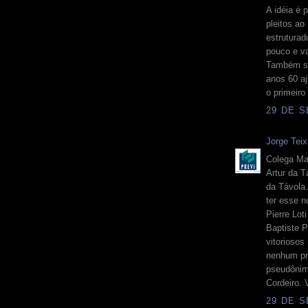
A idéia é 
pleitos a
estruturad
pouco e v
Também so
anos 60 aj
o primeiro
29 DE S
Jorge Teix
Colega Ma
Artur da T
da Távola.
ter esse 
Pierre Lot
Baptiste P
vitoriosos
nenhum pr
pseudônim
Cordeiro. 
29 DE S