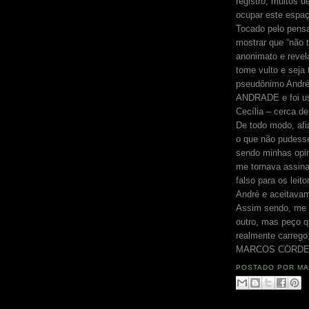
registro, muitos d
ocupar este espaç
Tocado pelo pens
mostrar que “não 
anonimato e revel
tome vulto e seja
pseudônimo André
ANDRADE e foi us
Cecília – cerca de
De todo modo, afi
o que não pudesse
sendo minhas opini
me tornava assina
falso para os lei
André e aceitavam
Assim sendo, me 
outro, mas peço 
realmente carrego
MARCOS CORDE
POSTADO POR
MA