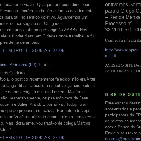
obtivemos Sent
perfeitamente viável. Qualquer um pode direcionar
para o Grupo G
o Presidente, porém ainda não estamos devidamente
– Renda Mensal 
os para tal, no sentido coletivo. Aguardemos um
Processo nº
amos somar sugestões. Obrigado.
38.2011.5.01.00
u um saudosista no que tange às AABBs. Nos
udei a fundar duas, em Cidades onde trabalhei, e fui
Conheça a íntegra da
 presidente de ambas.
http://www.aapprevi
ETEMBRO DE 2009 ÀS 07:09
mi.pdf
ACESSE O SITE DA
eira - Araruama (RJ)
disse...
AS ÚLTIMAS NOTÍ
rcos Cordeiro,
ávola, o político recentemente falecido, não era Artur
 Solange Bibas, articulista esportivo, jamais poderia
nome de nascença já que era homem. Molière e
O BB DE OUT
i são, respectivamente, os pseudônimos de Jean
Este espaço destin
oquelin e Julien Viand. E por aí vai. Todos foram
aposentados e pens
 no que se propuseram realizar. Portanto não vejo
participantes da PR
oblema Você ter utilizado durante algum tempo esse
de relatos saudoso
o. Mas, doravante, vou tratá-lo de colega Marcos
com o Banco do Bras
Valeu?
Envie o seu texto p
ETEMBRO DE 2009 ÀS 07:09
contato@previplan