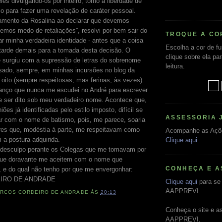
eles divulgando-os por inteiro, tomo a liberdade de
o para fazer uma revelação de caráter pessoal.
amento da Rosalina ao declarar que devemos
temos medo de retaliações”, resolvi por bem sair do
TROQUE A CO
ar minha verdadeira identidade - antes que a coisa
Escolha a cor de f
 tarde demais para a tomada desta decisão. O
clique sobre ela pa
 surgiu com a supressão de letras do sobrenome
leitura.
ado, sempre, em minhas incursões no blog da
 oito (sempre respeitosas, mas ferinas, às vezes).
anço que nunca me escudei no André para escrever
 ser dito sob meu verdadeiro nome. Acontece que,
ões já identificadas pelo estilo imposto, difícil se
ASSESSORIA 
r com o nome de batismo, pois, me parece, soaria
tores que, modéstia à parte, me respeitavam como
Acompanhe as Açõ
 a postura adquirida.
Clique aqui
desculpo perante os Colegas que me tomavam por
que doravante me aceitem com o nome que
CONHEÇA E A
, e do qual não tenho por que me envergonhar:
IRO DE ANDRADE
Clique aqui
para se 
AAPPREVI.
RCOS CORDEIRO DE ANDRADE
ÀS
20:13
Conheça o site e a
AAPPREVI.