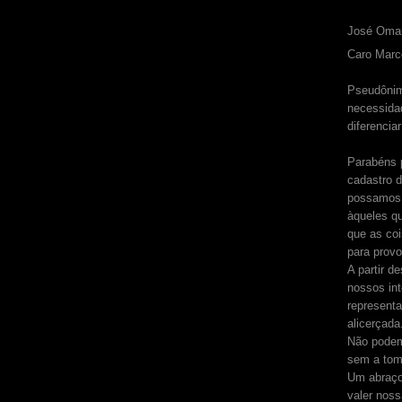
José Omar
Caro Marc
Pseudônim
necessida
diferenci
Parabéns p
cadastro d
possamos 
àqueles q
que as co
para provo
A partir d
nossos int
representa
alicerçada
Não podem
sem a tom
Um abraço
valer noss