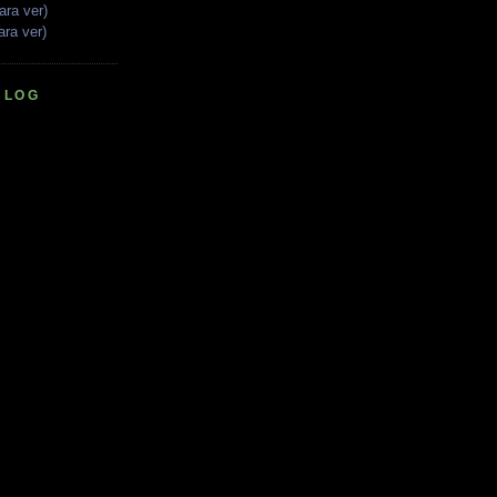
ara ver)
ara ver)
BLOG