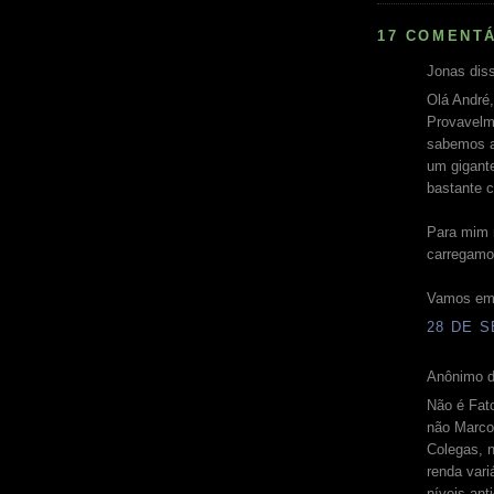
17 COMENTÁ
Jonas diss
Olá André,
Provavelm
sabemos a
um gigante
bastante c
Para mim 
carregamo
Vamos em 
28 DE S
Anônimo d
Não é Fato
não Marco
Colegas, 
renda vari
níveis an