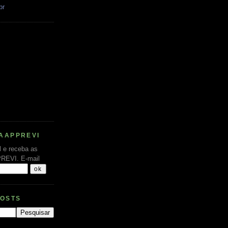
br
AAPPREVI
l e receba as
PREVI.
E-mail
POSTS