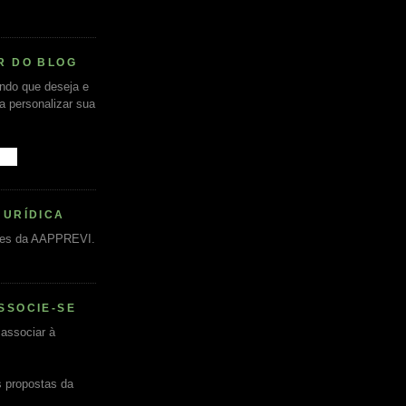
R DO BLOG
undo que deseja e
ra personalizar sua
JURÍDICA
es da AAPPREVI.
SSOCIE-SE
associar à
s propostas da