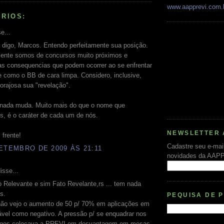
www.aapprevi.com.
RIOS:
e...
 digo, Marcos. Entendo perfeitamente sua posição.
ente somos de concursos muito próximos e
s consequencias que podem ocorrer ao se enfrentar
 como o BB de cara limpa. Considero, inclusive,
orajosa sua "revelação".
nada muda. Muito mais do que o nome que
s, é o caráter de cada um de nós.
NEWSLETTER 
frente!
Cadastre seu e-mai
ETEMBRO DE 2009 ÀS 21:11
novidades da AAP
isse...
 Relevante e sim Fato Revelante,rs ... tem nada
s.
PEQUISA DE 
não vejo o aumento de 50 p/ 70% em aplicações em
ável como negativo. A pressão p/ se enquadrar nos
tigos colocava a PREVI em desvantagem em mesas