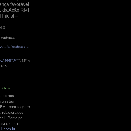
ença favorável
1 da Ação RMI
Inicial –
40.
 sentença
.com.br/sentenca_r
AAPPREVI
E LEIA
CIAS
RORA
a-se aos
ionistas
EVI, para registro
s relacionados
il. Participe.
ara o e-mail
o1.com.br