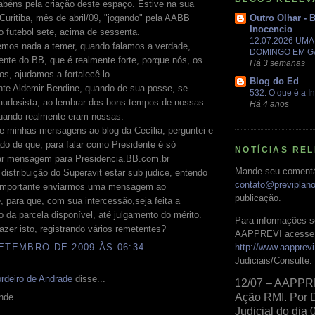
abéns pela criação deste espaço. Estive na sua
Outro Olhar - 
Curitiba, mês de abril/09, "jogando" pela AABB
Inocencio
o futebol sete, acima de sessenta.
12.07.2026 UM
emos nada a temer, quando falamos a verdade,
DOMINGO EM 
ente do BB, que é realmente forte, porque nós, os
Há 3 semanas
s, ajudamos a fortalecê-lo.
Blog do Ed
nte Aldemir Bendine, quando de sua posse, se
532. O que é a In
audosista, ao lembrar dos bons tempos de nossas
Há 4 anos
ando realmente eram nossas.
 minhas mensagens ao blog da Cecília, perguntei e
ado de que, para falar como Presidente é só
NOTÍCIAS RE
r mensagem para Presidencia.BB.com.br
Mande seu comentá
distribuição do Superavit estar sub judice, entendo
contato@previplan
 importante enviarmos uma mensagem ao
publicação.
, para que, com sua intercessão,seja feita a
ão da parcela disponível, até julgamento do mérito.
Para informações s
zer isto, registrando vários remetentes?
AAPPREVI acesse 
http://www.aapprevi
ETEMBRO DE 2009 ÀS 06:34
Judiciais/Consulte.
rdeiro de Andrade
disse...
12/07 – AAPPR
Ação RMI. Por 
nde.
Judicial do dia 