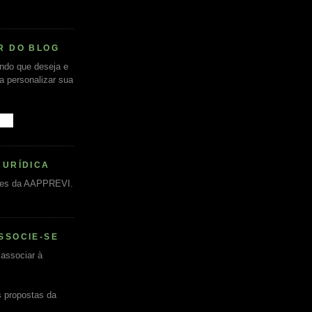
R DO BLOG
undo que deseja e
ra personalizar sua
JURÍDICA
es da AAPPREVI.
SSOCIE-SE
associar à
s propostas da