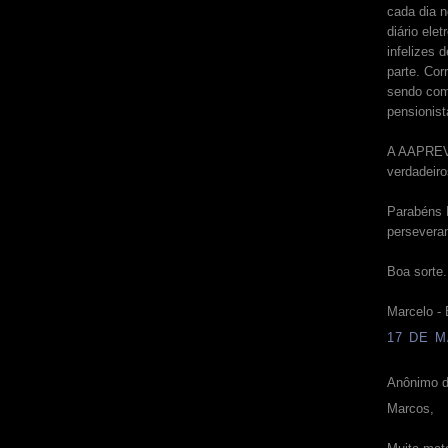
cada dia 
diário ele
infelizes 
parte. Cor
sendo com
pensionist
A AAPREVI
verdadeir
Parabéns 
persevera
Boa sorte.
Marcelo - 
17 DE M
Anônimo d
Marcos,