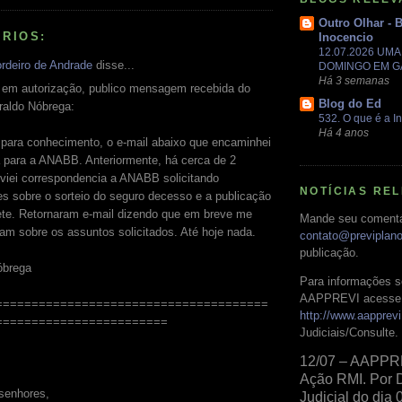
Outro Olhar - 
RIOS:
Inocencio
12.07.2026 UM
rdeiro de Andrade
disse...
DOMINGO EM 
Há 3 semanas
em autorização, publico mensagem recebida do
Blog do Ed
raldo Nóbrega:
532. O que é a In
Há 4 anos
 para conhecimento, o e-mail abaixo que encaminhei
a para a ANABB. Anteriormente, há cerca de 2
viei correspondencia a ANABB solicitando
NOTÍCIAS RE
s sobre o sorteio do seguro decesso e a publicação
ete. Retornaram e-mail dizendo que em breve me
Mande seu comentá
am sobre os assuntos solicitados. Até hoje nada.
contato@previplan
publicação.
óbrega
Para informações s
AAPPREVI acesse 
======================================
http://www.aapprevi
========================
Judiciais/Consulte.
12/07 – AAPPR
Ação RMI. Por 
senhores,
Judicial do dia 