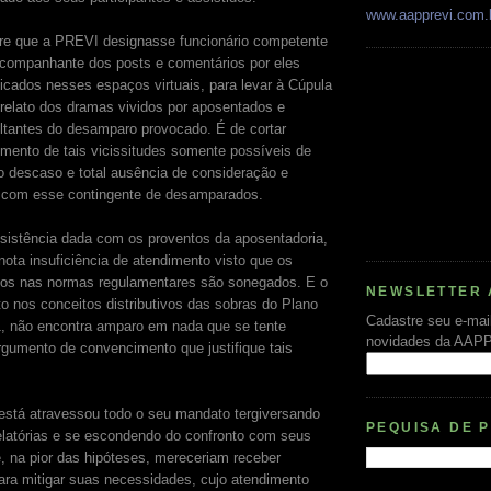
www.aapprevi.com.
tre que a PREVI designasse funcionário competente
companhante dos posts e comentários por eles
licados nesses espaços virtuais, para levar à Cúpula
relato dos dramas vividos por aposentados e
ultantes do desamparo provocado. É de cortar
mento de tais vicissitudes somente possíveis de
ao descaso e total ausência de consideração e
 com esse contingente de desamparados.
istência dada com os proventos da aposentadoria,
ota insuficiência de atendimento visto que os
dos nas normas regulamentares são sonegados. E o
NEWSLETTER 
 nos conceitos distributivos das sobras do Plano
Cadastre seu e-mai
1, não encontra amparo em nada que se tente
novidades da AAP
rgumento de convencimento que justifique tais
í está atravessou todo o seu mandato tergiversando
PEQUISA DE 
elatórias e se escondendo do confronto com seus
, na pior das hipóteses, mereceriam receber
ra mitigar suas necessidades, cujo atendimento