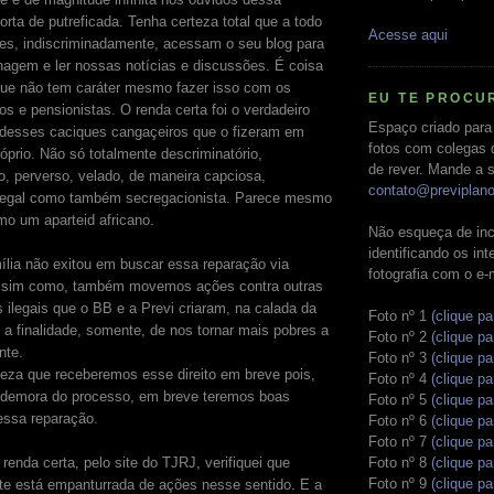
morta de putreficada. Tenha certeza total que a todo
Acesse aqui
les, indiscriminadamente, acessam o seu blog para
nagem e ler nossas notícias e discussões. É coisa
que não tem caráter mesmo fazer isso com os
EU TE PROCU
s e pensionistas. O renda certa foi o verdadeiro
Espaço criado para
desses caciques cangaçeiros que o fizeram em
fotos com colegas 
róprio. Não só totalmente descriminatório,
de rever. Mande a s
o, perverso, velado, de maneira capciosa,
contato@previplan
ilegal como também secregacionista. Parece mesmo
mo um aparteid africano.
Não esqueça de inc
identificando os in
lia não exitou em buscar essa reparação via
fotografia com o e-
 assim como, também movemos ações contra outras
 ilegais que o BB e a Previ criaram, na calada da
Foto nº 1
(clique pa
 a finalidade, somente, de nos tornar mais pobres a
Foto nº 2
(clique pa
nte.
Foto nº 3
(clique pa
eza que receberemos esse direito em breve pois,
Foto nº 4
(clique pa
 demora do processo, em breve teremos boas
Foto nº 5
(clique pa
essa reparação.
Foto nº 6
(clique pa
Foto nº 7
(clique pa
Foto nº 8
(clique pa
renda certa, pelo site do TJRJ, verifiquei que
Foto nº 9
(clique pa
te está empanturrada de ações nesse sentido. E a