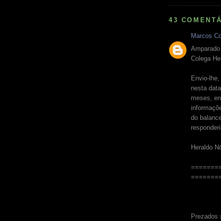
43 COMENTÁ
Marcos Co
Amparado 
Colega He
Envio-lhe,
nesta dat
meses, en
informaçõe
do balanc
responderi
Heraldo N
=======
=======
Prezados 