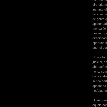
diretoria 
instante e
fazer espi
de gente 
aposentado
mensalão 
proveito p
direcionad
oportuno,
que foi co
Nossa famí
judicial,
aberrações
noite, com
cada insta
Tenho cert
apesar da
notícias d
Quanto ao 
aquela cor