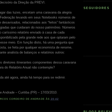
decisório da Direção da PREVI.
SEGUIDORES
agar das luzes, encetam uma caravana da alegria
 Federação levando em seus Notebooks números de
 desavisados, relacionados aos “feitos” fantásticos
egiadas que cuidaram do nosso patrimônio. Números
o caríssimo relatório enviado à casa de cada
isponibilizado pela grande rede aos que optaram pelo
 esse meio. Em função disto, há uma pergunta que
osta, se feita por qualquer economista de renome,
ante analista de balanços e relatórios outros:
 diretores itinerantes componentes dessa caravana
tura do Relatório Anual não contemple?
da até agora, ainda há tempo para se redimir.
e Andrade – Curitiba (PR) – 17/03/2010.
RCOS CORDEIRO DE ANDRADE
ÀS
20:42
BLOGS RELEV