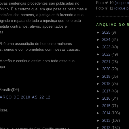
Foto nº 10
(clique p
novas sentenças procedentes são publicadas no
Foto nº 11
(clique p
trônico. É a certeza que, em que pese as péssimas e
decisões dos homens, a justiça está fazendo a sua
rigindo e reparando toda a injustiça que foi e está
ARQUIVO DO 
etida contra nós, ativos, aposentados e
as.
►
2025
(9)
►
2024
(34)
 é uma associãção de homense mulheres
►
2023
(40)
os, sérios e comprometidos com nossas causas.
►
2022
(49)
Marcão e continue assim com toda essa sua
►
2021
(26)
nça.
►
2020
(29)
►
2019
(35)
►
2018
(75)
Brasília(DF)
►
2017
(43)
ARÇO DE 2010 ÀS 22:12
►
2016
(34)
►
2015
(71)
isse...
►
2014
(106)
►
2013
(107)
►
2012
(152)