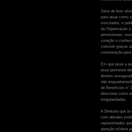
Seria de bom alvi
para atuar como a
suscitados, e pub
da Organização o 
pensionistas, res
coração o conheci
coexistir graças 
comiseração para
Em que pese a ass
esse pormenor den
direitos assegura
não enquadramento
de Benefícios n° 
direcionar como a
irregularidades.
A Diretoria que a
com atitudes prot
representados que
atenção mínima pa