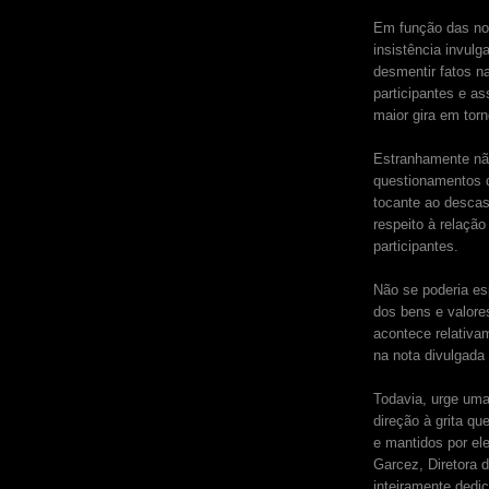
Em função das not
insistência invul
desmentir fatos n
participantes e a
maior gira em tor
Estranhamente nã
questionamentos 
tocante ao descas
respeito à relaçã
participantes.
Não se poderia esp
dos bens e valore
acontece relativam
na nota divulgada 
Todavia, urge um
direção à grita q
e mantidos por el
Garcez, Diretora 
inteiramente dedic