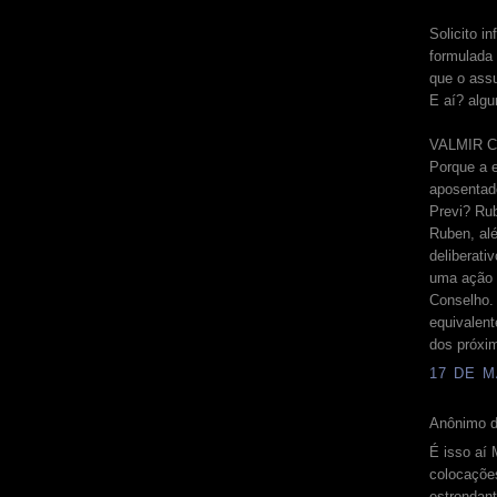
Solicito i
formulada
que o ass
E aí? alg
VALMIR 
Porque a 
aposentado
Previ? Ru
Ruben, al
deliberati
uma ação c
Conselho. 
equivalent
dos próxi
17 DE M
Anônimo d
É isso aí
colocaçõe
estrondant