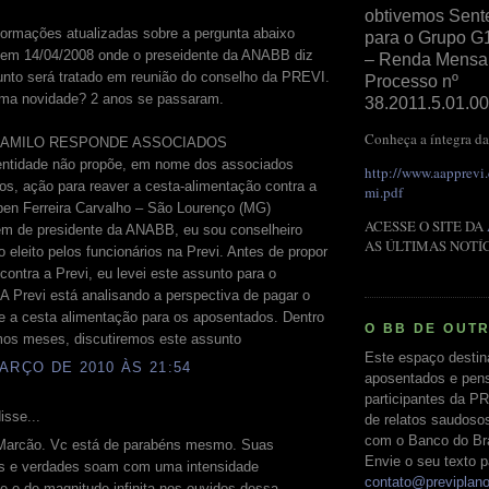
obtivemos Sent
nformações atualizadas sobre a pergunta abaixo
para o Grupo G
 em 14/04/2008 onde o preseidente da ANABB diz
– Renda Mensal 
unto será tratado em reunião do conselho da PREVI.
Processo nº
uma novidade? 2 anos se passaram.
38.2011.5.01.00
Conheça a íntegra da
CAMILO RESPONDE ASSOCIADOS
entidade não propõe, em nome dos associados
http://www.aapprevi
s, ação para reaver a cesta-alimentação contra a
mi.pdf
ben Ferreira Carvalho – São Lourenço (MG)
ACESSE O SITE DA
ém de presidente da ANABB, eu sou conselheiro
AS ÚLTIMAS NOTÍ
vo eleito pelos funcionários na Previ. Antes de propor
ontra a Previ, eu levei este assunto para o
A Previ está analisando a perspectiva de pagar o
e a cesta alimentação para os aposentados. Dentro
O BB DE OUT
mos meses, discutiremos este assunto
Este espaço destin
ARÇO DE 2010 ÀS 21:54
aposentados e pens
participantes da PR
isse...
de relatos saudoso
com o Banco do Bras
 Marcão. Vc está de parabéns mesmo. Suas
Envie o seu texto p
s e verdades soam com uma intensidade
contato@previplan
e e de magnitude infinita nos ouvidos dessa