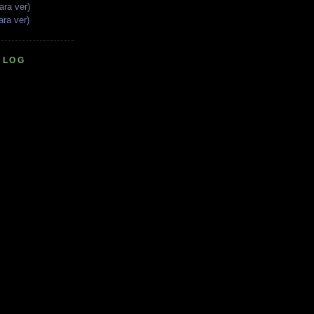
ara ver)
ara ver)
BLOG