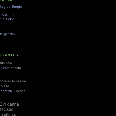
Blog do Sergio
A TARDE DE
GAROPABA
teligência?
LEVANTES
rio pelo
o1.com.br
para
obre as Ações da
o site
.com.br/
– Ações
EVI ganha
Decisão
05 último,