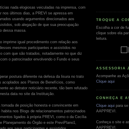
ícias nada elogiosas veiculadas na imprensa, com
gar nos últimos dias, a PREVI se apressa em
arrados usando argumentos direcionados aos
TROQUE A CO
ssistidos, sob alegação de que sua preocupação
Escolha a cor de f
no dessa massa.
clique sobre ela pa
leitura.
o imprime igual procedimento com relação aos
desses mesmos participantes e assistidos no
o com que são tratados, notadamente no que diz
o com o patrocinador envolvendo o Fundo e seus
ASSESSORIA 
Acompanhe as Açõ
erar postura diferente na defesa da lisura no trato
Clique aqui
s acoplados aos Planos de Benefícios, como
ente ao detrator noticiário recente, tão bem refutado
nesta data no site da Instituição.
CONHEÇA E A
a tomada de posição honesta e convincente em
Clique aqui
para se 
ue habita nos Blogs de relacionamentos patrocinados
AAPPREVI.
ementos ligados à própria PREVI, como o da Cecília
Conheça o site e a
de Planejamento do Órgão e este PreviPlano1,
AAPPREVI.
ado aos seus participantes e assistidos.