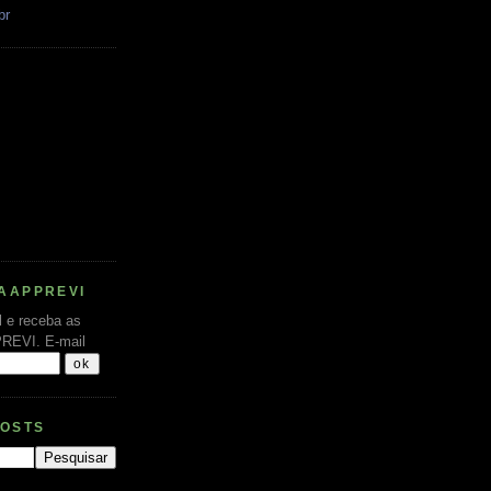
br
AAPPREVI
l e receba as
PREVI.
E-mail
POSTS