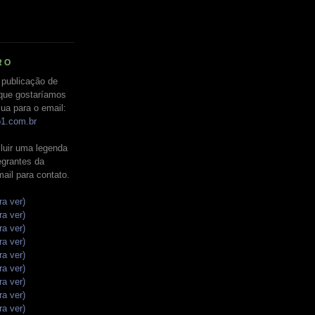
RO
 publicação de
que gostaríamos
ua para o email:
o1.com.br
luir uma legenda
tegrantes da
mail para contato.
ra ver)
ra ver)
ra ver)
ra ver)
ra ver)
ra ver)
ra ver)
ra ver)
ra ver)