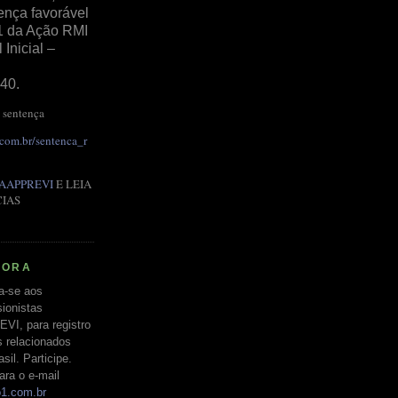
ença favorável
1 da Ação RMI
Inicial –
40.
 sentença
.com.br/sentenca_r
AAPPREVI
E LEIA
CIAS
RORA
a-se aos
ionistas
EVI, para registro
s relacionados
il. Participe.
ara o e-mail
o1.com.br