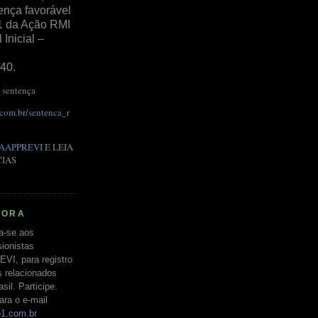
ença favorável
1 da Ação RMI
Inicial –
40.
 sentença
.com.br/sentenca_r
AAPPREVI
E LEIA
CIAS
RORA
a-se aos
ionistas
EVI, para registro
s relacionados
il. Participe.
ara o e-mail
o1.com.br