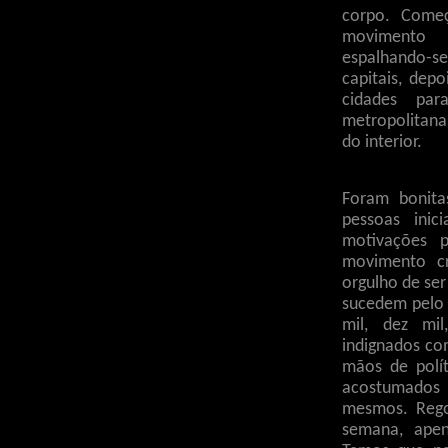
corpo. Come
movimento m
espalhando-se
capitais, dep
cidades pa
metropolitanas
do interior.
Foram bonita
pessoas inic
motivações p
movimento c
orgulho de ser
sucedem pelo 
mil, dez mil
indignados co
mãos de polí
acostumados 
mesmos. Rego
semana, ape