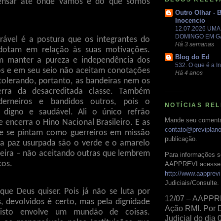
ensar até onde vamos e do que somos
Outro Olhar - 
Inocencio
12.07.2026 UM
DOMINGO EM 
ável é a postura que os integrantes do
Há 3 semanas
otam em relação às suas motivações.
Blog do Ed
em manter a pureza e independência dos
532. O que é a In
os e em seu seio não aceitam conotações
Há 4 anos
 tolerando, portanto, as bandeiras nem os
erra da desacreditada classe. Também
derneiros e bandidos outros, pois o
NOTÍCIAS RE
digno e saudável. Ali o único refrão
Mande seu comentá
e encerra o Hino Nacional Brasileiro. E as
contato@previplan
e se pintam como guerreiros em missão
publicação.
da paz usurpada são o verde e o amarelo
eira – não aceitando outras que lembrem
Para informações s
cos.
AAPPREVI acesse 
http://www.aapprevi
Judiciais/Consulte.
 que Deus quiser. Pois já não se luta por
12/07 – AAPPR
s, devolvidos é certo, mas pela dignidade
Ação RMI. Por 
E isto envolve um mundão de coisas.
Judicial do dia 