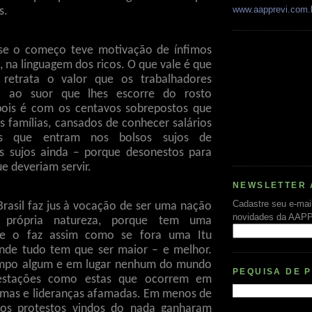
www.aapprevi.com.
s.
se o começo teve motivação de ínfimos
, na linguagem dos ricos. O que vale é que
 retrata o valor que os trabalhadores
o ao suor que lhes escorre do rosto
pois é com os centavos sobrepostos que
s famílias, cansados de conhecer salários
icos que entram nos bolsos sujos de
is sujos ainda – porque desonestos para
e deveriam servir.
NEWSLETTER 
Cadastre seu e-mai
Brasil faz jus à vocação de ser uma nação
novidades da AAP
a própria natureza, porque tem uma
ue o faz assim como se fora uma Itu
nde tudo tem que ser maior – e melhor.
mpo algum e em lugar nenhum do mundo
PEQUISA DE 
festações como estas que ocorrem em
rmas e lideranças afamadas. Em menos de
s protestos vindos do nada ganharam