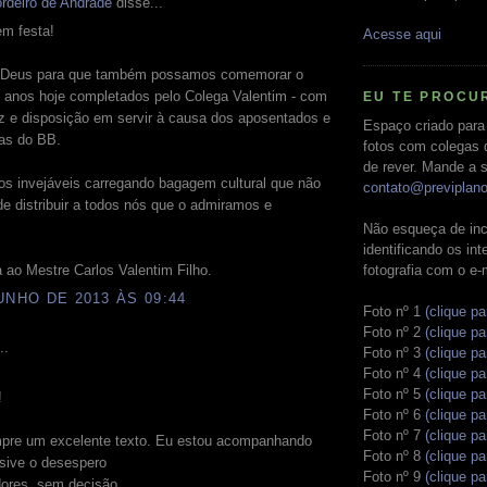
rdeiro de Andrade
disse...
m festa!
Acesse aqui
 Deus para que também possamos comemorar o
 anos hoje completados pelo Colega Valentim - com
EU TE PROCU
z e disposição em servir à causa dos aposentados e
Espaço criado para
tas do BB.
fotos com colegas 
de rever. Mande a s
os invejáveis carregando bagagem cultural que não
contato@previplan
e distribuir a todos nós que o admiramos e
Não esqueça de inc
identificando os in
fotografia com o e-
 ao Mestre Carlos Valentim Filho.
UNHO DE 2013 ÀS 09:44
Foto nº 1
(clique pa
Foto nº 2
(clique pa
..
Foto nº 3
(clique pa
Foto nº 4
(clique pa
Foto nº 5
(clique pa
!
Foto nº 6
(clique pa
Foto nº 7
(clique pa
re um excelente texto. Eu estou acompanhando
Foto nº 8
(clique pa
usive o desespero
Foto nº 9
(clique pa
ores, sem decisão