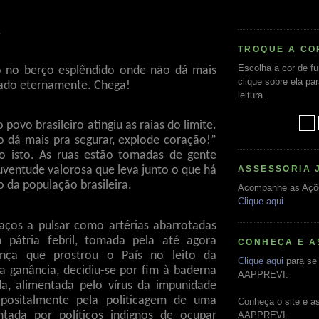
,
TROQUE A CO
Escolha a cor de f
 no berço esplêndido onde não dá mais
clique sobre ela pa
itado eternamente. Chega!
leitura.
 povo brasileiro atingiu as raias do limite.
 dá mais pra segurar, explode coração!”
o isto. As ruas estão tomadas de gente
ASSESSORIA 
uventude valorosa que leva junto o que há
 da população brasileira.
Acompanhe as Açõ
Clique aqui
ços a pulsar como artérias abarrotadas
 pátria febril, tomada pela até agora
CONHEÇA E A
ença que prostrou o País no leito da
Clique aqui
para se 
a ganância, decidiu-se por fim à baderna
AAPPREVI.
da, alimentada pelo vírus da impunidade
opositalmente pela politicagem de uma
Conheça o site e a
entada por políticos indignos de ocupar
AAPPREVI.