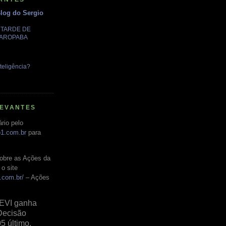
Blog do Sergio
A TARDE DE
GAROPABA
teligência?
LEVANTES
rio pelo
o1.com.br
para
obre as Ações da
o site
.com.br/
– Ações
EVI ganha
Decisão
05 último,