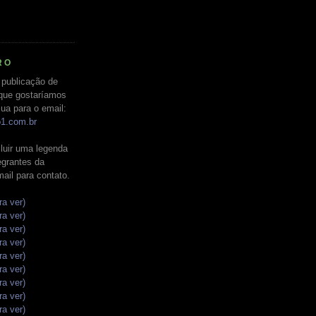
RO
 publicação de
que gostaríamos
ua para o email:
o1.com.br
luir uma legenda
tegrantes da
mail para contato.
ra ver)
ra ver)
ra ver)
ra ver)
ra ver)
ra ver)
ra ver)
ra ver)
ra ver)