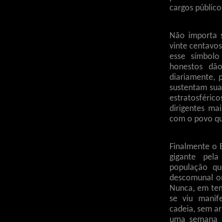
cargos público
Não importa 
vinte centavos
esse símbolo
honestos dã
diariamente, 
sustentam sua
estratosfér
dirigentes ma
com o povo qu
Finalmente o 
gigante pel
população q
descomunal o
Nunca, em te
se viu mani
cadeia, sem a
uma semana o