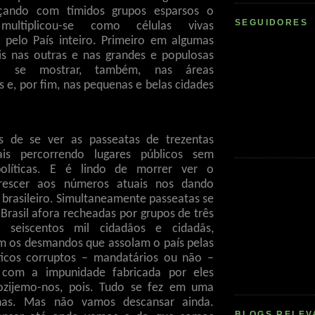
çando com tímidos grupos esparsos o
SEGUIDORES
ultiplicou-se como células vivas
 pelo País inteiro. Primeiro em algumas
ois nas outras e nas grandes e populosas
ra se mostrar, também, nas áreas
 e, por fim, nas pequenas e belas cidades
s de se ver as passeatas de trezentas
iais percorrendo lugares públicos sem
olíticas. E é lindo de morrer ver o
rescer aos números atuais nos dando
 brasileiro. Simultaneamente passeatas se
Brasil afora recheadas por grupos de três
, seiscentos mil cidadãos e cidadãs,
m os desmandos que assolam o país pelas
ticos corruptos – mandatários ou não –
com a impunidade fabricada por eles
zijemo-nos, pois. Tudo se fez em uma
nas. Mas não vamos descansar ainda.
BLOGS RELEV