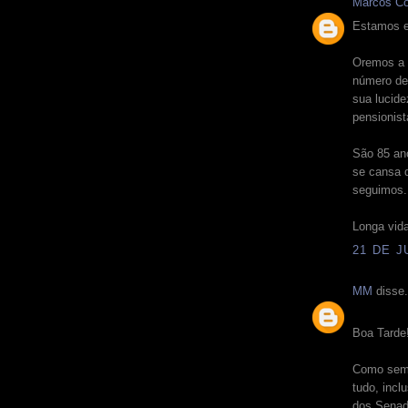
Marcos Co
Estamos e
Oremos a
número de
sua lucide
pensionis
São 85 an
se cansa d
seguimos.
Longa vida
21 DE J
MM
disse.
Boa Tarde
Como semp
tudo, incl
dos Senad