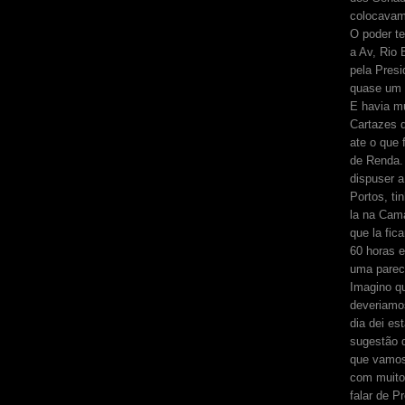
colocavam
O poder te
a Av, Rio
pela Pres
quase um 
E havia m
Cartazes d
ate o que
de Renda.
dispuser 
Portos, t
la na Cam
que la fic
60 horas 
uma parece
Imagino qu
deveriamo
dia dei es
sugestão 
que vamos
com muito
falar de 