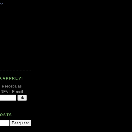
br
AAPPREVI
l e receba as
PREVI.
E-mail
POSTS