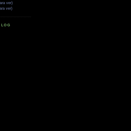
ara ver)
ara ver)
BLOG