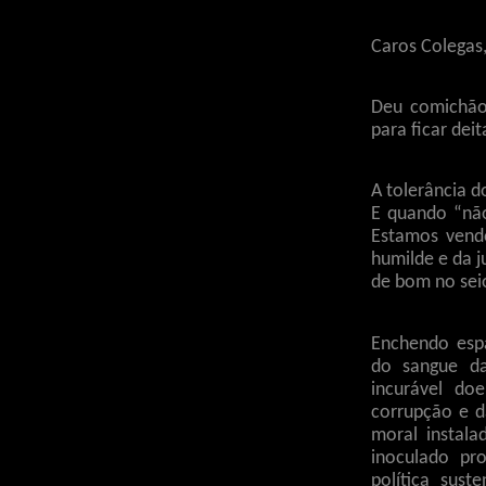
Caros Colegas
Deu comichão
para ficar de
A tolerância do
E quando “não
Estamos vend
humilde e da j
de bom no seio
Enchendo espa
do sangue da
incurável do
corrupção e d
moral instala
inoculado pr
política sust