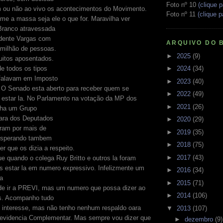
Foto nº 10
(clique p
 ou não ao vivo os acontecimentos do Movimento.
Foto nº 11
(clique p
me a massa seja ele o que for. Maravilha ver
 Branco atravessada
idente Vargas com
ARQUIVO DO 
milhão de pessoas.
►
2025
(9)
uitos aposentados.
►
2024
(34)
e todos os tipos
 falavam em Imposto
►
2023
(40)
 O Senado esta aberto para receber quem se
►
2022
(49)
a estar la. No Parlamento na votação da MP dos
►
2021
(26)
inha um Grupo
ara dos Deputados
►
2020
(29)
aram por mais de
►
2019
(35)
esperando tambem
►
2018
(75)
r que os dizia a respeito.
►
2017
(43)
e quando o colega Ruy Britto e outros la foram
s estar la em numero expressivo. Infelizmente um
►
2016
(34)
ta
►
2015
(71)
de ir a PREVI, mas um numero que possa dizer ao
►
2014
(106)
. Acompanho tudo
 interesse, mas não tenho nenhum respaldo oara
▼
2013
(107)
Previdencia Complementar. Mas sempre vou dizer que
►
dezembro
(9)