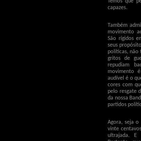
Temos que p
capazes.
Também admir
movimento ad
São rígidos 
seus propósit
políticas, não
gritos de gu
repudiam ba
movimento é 
audível é o qu
cores com qu
pelo resgate 
da nossa Band
partidos políti
Agora, seja o
vinte centavo
ultrajada. 