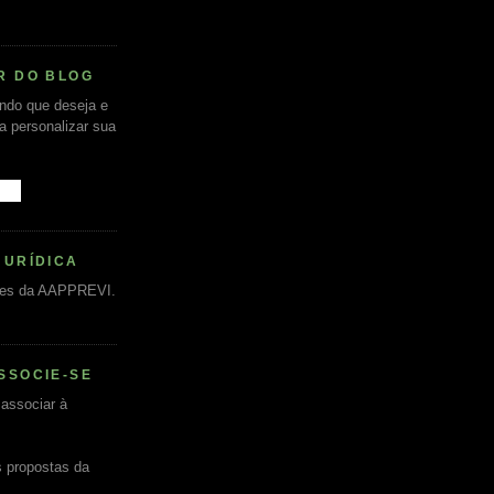
R DO BLOG
undo que deseja e
ra personalizar sua
JURÍDICA
es da AAPPREVI.
SSOCIE-SE
associar à
s propostas da