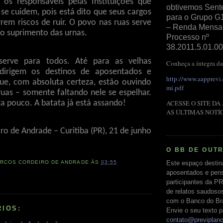
 os responsáveis pelas Instituições que
obtivemos Sent
se cuidem, pois está dito que seus cargos
para o Grupo G
rem riscos de ruir. O povo nas ruas serve
– Renda Mensal 
 o suprimento das urnas.
Processo nº
38.2011.5.01.00
serve para todos. Até para as velhas
Conheça a íntegra da
dirigem os destinos de aposentados e
http://www.aapprevi
que, com absoluta certeza, estão ouvindo
mi.pdf
ruas – somente faltando nele se espelhar.
ACESSE O SITE DA
a pouco. A batata já está assando!
AS ÚLTIMAS NOTÍ
o de Andrade – Curitiba (PR), 21 de junho
O BB DE OUT
Este espaço destin
RCOS CORDEIRO DE ANDRADE
ÀS
03:55
aposentados e pens
participantes da PR
de relatos saudoso
com o Banco do Bras
RIOS:
Envie o seu texto p
contato@previplan