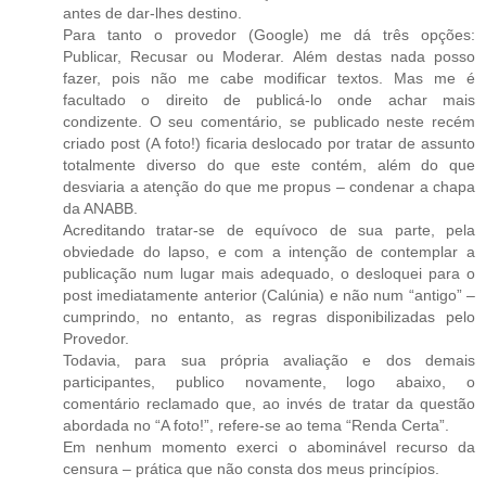
antes de dar-lhes destino.
Para tanto o provedor (Google) me dá três opções:
Publicar, Recusar ou Moderar. Além destas nada posso
fazer, pois não me cabe modificar textos. Mas me é
facultado o direito de publicá-lo onde achar mais
condizente. O seu comentário, se publicado neste recém
criado post (A foto!) ficaria deslocado por tratar de assunto
totalmente diverso do que este contém, além do que
desviaria a atenção do que me propus – condenar a chapa
da ANABB.
Acreditando tratar-se de equívoco de sua parte, pela
obviedade do lapso, e com a intenção de contemplar a
publicação num lugar mais adequado, o desloquei para o
post imediatamente anterior (Calúnia) e não num “antigo” –
cumprindo, no entanto, as regras disponibilizadas pelo
Provedor.
Todavia, para sua própria avaliação e dos demais
participantes, publico novamente, logo abaixo, o
comentário reclamado que, ao invés de tratar da questão
abordada no “A foto!”, refere-se ao tema “Renda Certa”.
Em nenhum momento exerci o abominável recurso da
censura – prática que não consta dos meus princípios.