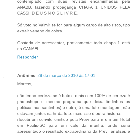
contemplado com duas revistas encaminhadas pela
ANABB, fazendo propaganga CHAPA 1 UNIDOS PELA
CASSI. D E U S N O S L I V R E.
Só voto no Valmir se for para algum cargo de alto risco, tipo
extrair veneno de cobra.
Gostaria de acrescentar, praticamente toda chapa 1 está
no CANAEL.
Responder
Anônimo
28 de março de 2010 às 17:01
Marcos,
não tenho certeza se é botox, mais com 100% de certeza é
photoshop( o mesmo programa que deixa lindinhos os
politicos nos santinhos),e outra, é uma foto montagem, não
estavam juntos na hr da foto. mais isso é outra historia.
rfecebi um convite emitido pela Previ para ir em um Hotel
em Fpolis-SC para um café da manhã, onde seria
apresentado o resultado extraordinario da Previ, analisei, e