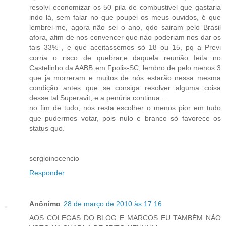
resolvi economizar os 50 pila de combustivel que gastaria
indo lá, sem falar no que poupei os meus ouvidos, é que
lembrei-me, agora não sei o ano, qdo sairam pelo Brasil
afora, afim de nos convencer que nào poderiam nos dar os
tais 33% , e que aceitassemos só 18 ou 15, pq a Previ
corria o risco de quebrar,e daquela reunião feita no
Castelinho da AABB em Fpolis-SC, lembro de pelo menos 3
que ja morreram e muitos de nós estarão nessa mesma
condição antes que se consiga resolver alguma coisa
desse tal Superavit, e a penúria continua....
no fim de tudo, nos resta escolher o menos pior em tudo
que pudermos votar, pois nulo e branco só favorece os
status quo.
sergioinocencio
Responder
Anônimo
28 de março de 2010 às 17:16
AOS COLEGAS DO BLOG E MARCOS EU TAMBÉM NÃO