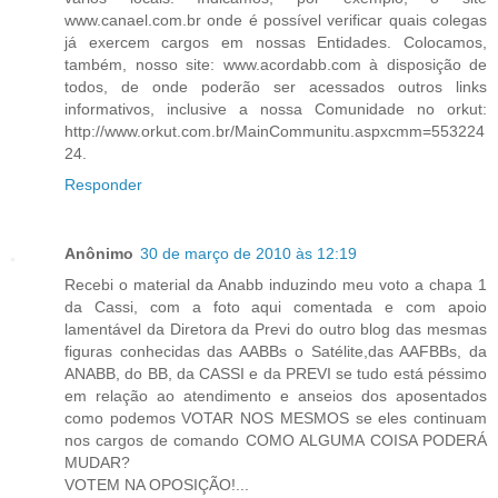
www.canael.com.br onde é possível verificar quais colegas
já exercem cargos em nossas Entidades. Colocamos,
também, nosso site: www.acordabb.com à disposição de
todos, de onde poderão ser acessados outros links
informativos, inclusive a nossa Comunidade no orkut:
http://www.orkut.com.br/MainCommunitu.aspxcmm=553224
24.
Responder
Anônimo
30 de março de 2010 às 12:19
Recebi o material da Anabb induzindo meu voto a chapa 1
da Cassi, com a foto aqui comentada e com apoio
lamentável da Diretora da Previ do outro blog das mesmas
figuras conhecidas das AABBs o Satélite,das AAFBBs, da
ANABB, do BB, da CASSI e da PREVI se tudo está péssimo
em relação ao atendimento e anseios dos aposentados
como podemos VOTAR NOS MESMOS se eles continuam
nos cargos de comando COMO ALGUMA COISA PODERÁ
MUDAR?
VOTEM NA OPOSIÇÃO!...