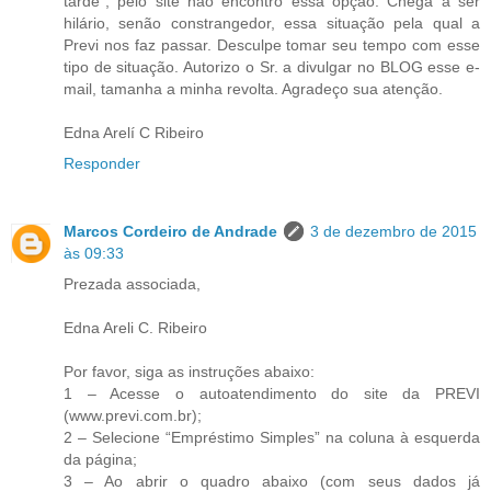
tarde", pelo site não encontro essa opção. Chega a ser
hilário, senão constrangedor, essa situação pela qual a
Previ nos faz passar. Desculpe tomar seu tempo com esse
tipo de situação. Autorizo o Sr. a divulgar no BLOG esse e-
mail, tamanha a minha revolta. Agradeço sua atenção.
Edna Arelí C Ribeiro
Responder
Marcos Cordeiro de Andrade
3 de dezembro de 2015
às 09:33
Prezada associada,
Edna Areli C. Ribeiro
Por favor, siga as instruções abaixo:
1 – Acesse o autoatendimento do site da PREVI
(www.previ.com.br);
2 – Selecione “Empréstimo Simples” na coluna à esquerda
da página;
3 – Ao abrir o quadro abaixo (com seus dados já