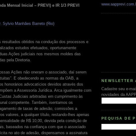
www.aapprevi.com.
a Mensal Inicial – PREVI) e IR 1/3 PREVI
v. Sylvio Manhães Barreto (Rio)
 resultados obtidos na condução dos processos e
lizados estudos efetuados, oportunamente
duas Ações judiciais nos mesmos moldes das
das pela Diretoria.
ssas Ações não oneram o associado, daí serem
tuitas”. E obedecendo as normas da OAB, a
NEWSLETTER 
 honorários advocatícios devidos através dos
Cadastre seu e-mai
ompõem a Assessoria Jurídica. Arca igualmente com
novidades da AAP
ustas Judiciais arbitradas em cumprimento às
ibunal competente. Também, isentamos os
pagamento de taxas de adesão, comissões a
s valores, a qualquer título, restando-lhes apenas
PEQUISA DE 
nsalidade de R$ 10,00, devida pela condição de
ais, baseados na confiança com que o associado
lícita no ato de adesão, dispensamos a assinatura