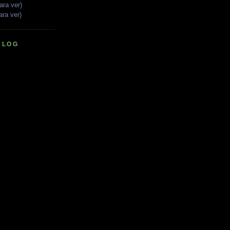
ara ver)
ara ver)
BLOG