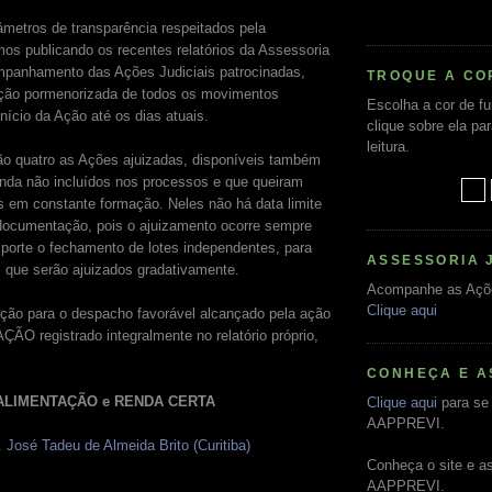
metros de transparência respeitados pela
s publicando os recentes relatórios da Assessoria
mpanhamento das Ações Judiciais patrocinadas,
TROQUE A CO
ição pormenorizada de todos os movimentos
Escolha a cor de f
nício da Ação até os dias atuais.
clique sobre ela pa
leitura.
o quatro as Ações ajuizadas, disponíveis também
nda não incluídos nos processos e que queiram
es em constante formação. Neles não há data limite
documentação, pois o ajuizamento ocorre sempre
orte o fechamento de lotes independentes, para
ASSESSORIA 
, que serão ajuizados gradativamente.
Acompanhe as Açõ
Clique aqui
ão para o despacho favorável alcançado pela ação
 registrado integralmente no relatório próprio,
CONHEÇA E A
ALIMENTAÇÃO e RENDA CERTA
Clique aqui
para se 
AAPPREVI.
 José Tadeu de Almeida Brito (Curitiba)
Conheça o site e a
AAPPREVI.