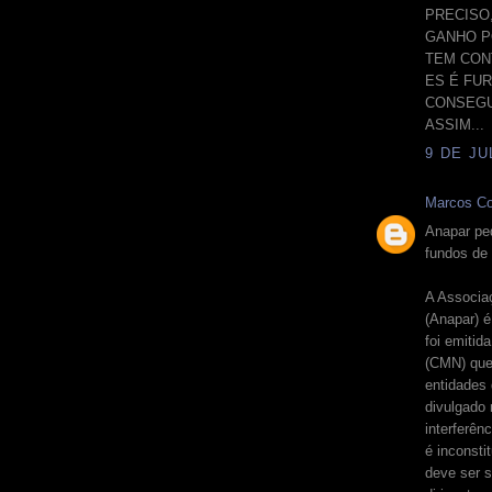
PRECISO
GANHO P
TEM CON
ES É FU
CONSEGU
ASSIM...
9 DE JU
Marcos Co
Anapar ped
fundos de
A Associa
(Anapar) é
foi emitid
(CMN) que 
entidades
divulgado 
interferê
é inconsti
deve ser s