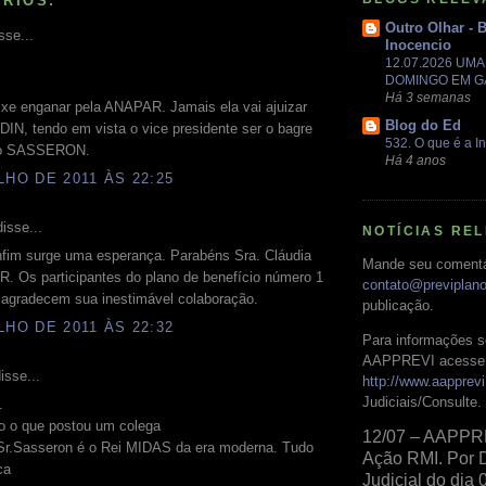
RIOS:
Outro Olhar - 
sse...
Inocencio
12.07.2026 UM
DOMINGO EM 
Há 3 semanas
ixe enganar pela ANAPAR. Jamais ela vai ajuizar
Blog do Ed
DIN, tendo em vista o vice presidente ser o bagre
532. O que é a In
o SASSERON.
Há 4 anos
LHO DE 2011 ÀS 22:25
isse...
NOTÍCIAS RE
nfim surge uma esperança. Parabéns Sra. Cláudia
Mande seu comentá
. Os participantes do plano de benefício número 1
contato@previplan
agradecem sua inestimável colaboração.
publicação.
LHO DE 2011 ÀS 22:32
Para informações s
AAPPREVI acesse 
isse...
http://www.aapprevi
Judiciais/Consulte.
.
o o que postou um colega
12/07 – AAPPR
Sr.Sasseron é o Rei MIDAS da era moderna. Tudo
Ação RMI. Por 
ca
Judicial do dia 