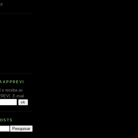
br
AAPPREVI
l e receba as
PREVI.
E-mail
POSTS