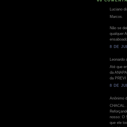
68 COMENTÁ
Luciano di
Marcos.
Não se de
qualquer A
ensaboad
8 DE JU
Leonardo d
Até que e
da ANAPAR
da PREVI 
8 DE JU
Anônimo d
CHACAL..
Reforçand
nosso: O 
que ele to