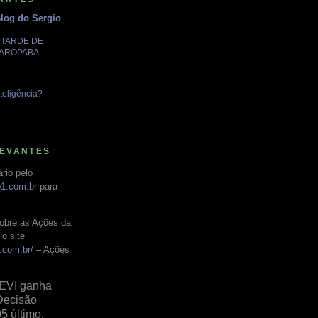
Blog do Sergio
A TARDE DE
GAROPABA
teligência?
LEVANTES
rio pelo
o1.com.br
para
obre as Ações da
o site
.com.br/
– Ações
EVI ganha
Decisão
05 último,