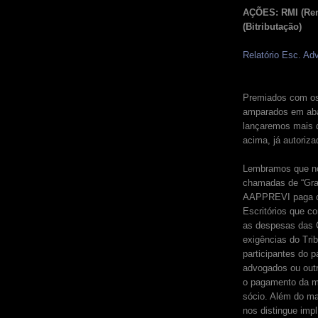
AÇÕES: RMI (Rend
(Bitributação)
Relatório Esc. Ad
Premiados com os
amparados em aba
lançaremos mais 
acima, já autoriza
Lembramos que no
chamadas de “Gra
AAPPREVI paga os
Escritórios que c
as despesas das C
exigências do Tr
participantes do 
advogados ou outro
o pagamento da me
sócio. Além do m
nos distingue imp