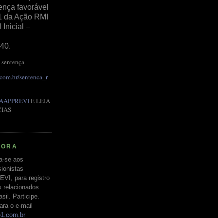
ença favorável
1 da Ação RMI
Inicial –
40.
 sentença
.com.br/sentenca_r
AAPPREVI
E LEIA
CIAS
RORA
a-se aos
ionistas
EVI, para registro
s relacionados
il. Participe.
ara o e-mail
o1.com.br