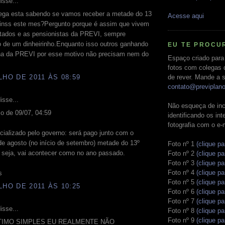
isse...
ega esta sabendo se vamos receber a metade do 13
Acesse aqui
o inss este mes?Pergunto porque é assim que vivem
tados e as pensionistas da PREVI, sempre
o de um dinheirinho.Enquanto isso outros ganhando
EU TE PROCU
na da PREVI por esse motivo não precisam nem do
Espaço criado para
fotos com colegas 
de rever. Mande a s
LHO DE 2011 ÀS 08:59
contato@previplan
isse...
Não esqueça de inc
o de 09/07, 04:59
identificando os in
fotografia com o e-
icializado pelo governo: será pago junto com o
de agosto (no início de setembro) metade do 13º
Foto nº 1
(clique pa
u seja, vai acontecer como no ano passado.
Foto nº 2
(clique pa
Foto nº 3
(clique pa
Foto nº 4
(clique pa
s
Foto nº 5
(clique pa
LHO DE 2011 ÀS 10:25
Foto nº 6
(clique pa
Foto nº 7
(clique pa
isse...
Foto nº 8
(clique pa
Foto nº 9
(clique pa
IMO SIMPLES EU REALMENTE NÃO