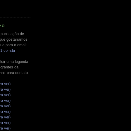
RO
 publicação de
que gostaríamos
ua para o email:
o1.com.br
luir uma legenda
tegrantes da
mail para contato.
ra ver)
ra ver)
ra ver)
ra ver)
ra ver)
ra ver)
ra ver)
ra ver)
ra ver)