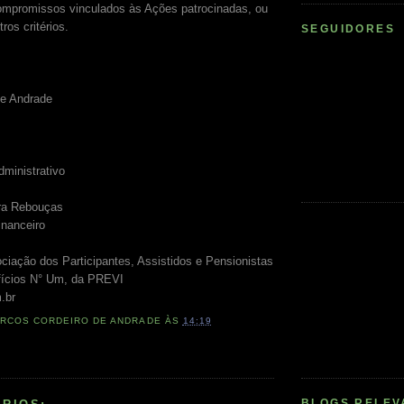
ompromissos vinculados às Ações patrocinadas, ou
ros critérios.
SEGUIDORES
de Andrade
dministrativo
ira Rebouças
inanceiro
ação dos Participantes, Assistidos e Pensionistas
fícios N° Um, da PREVI
.br
RCOS CORDEIRO DE ANDRADE
ÀS
14:19
BLOGS RELEV