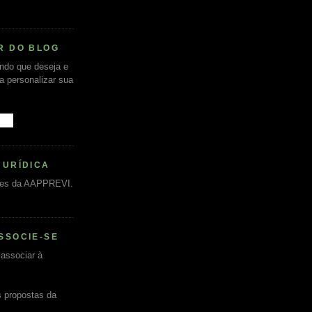
R DO BLOG
undo que deseja e
ra personalizar sua
JURÍDICA
es da AAPPREVI.
SSOCIE-SE
associar à
s propostas da