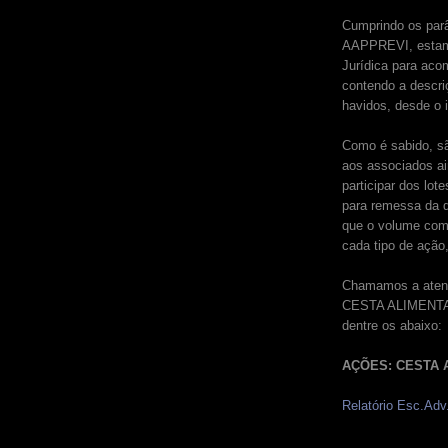
Cumprindo os parâ
AAPPREVI, estamo
Jurídica para aco
contendo a descr
havidos, desde o i
Como é sabido, sã
aos associados ai
participar dos lot
para remessa da 
que o volume comp
cada tipo de ação
Chamamos a atenç
CESTA ALIMENTAÇÃO
dentre os abaixo:
AÇÕES: CESTA 
Relatório Esc.Adv.