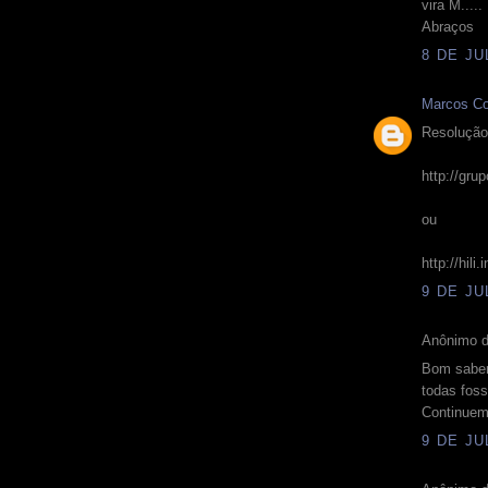
vira M.....
Abraços
8 DE JU
Marcos Co
Resolução
http://gru
ou
http://hili.
9 DE JU
Anônimo d
Bom saber
todas fos
Continuem
9 DE JU