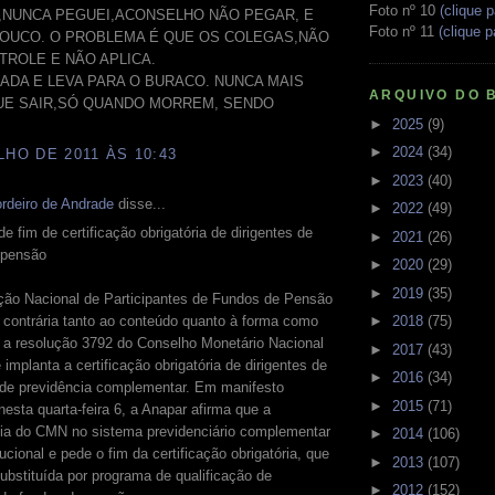
Foto nº 10
(clique p
,NUNCA PEGUEI,ACONSELHO NÃO PEGAR, E
Foto nº 11
(clique p
OUCO. O PROBLEMA É QUE OS COLEGAS,NÃO
TROLE E NÃO APLICA.
RADA E LEVA PARA O BURACO. NUNCA MAIS
ARQUIVO DO 
E SAIR,SÓ QUANDO MORREM, SENDO
►
2025
(9)
►
2024
(34)
LHO DE 2011 ÀS 10:43
►
2023
(40)
rdeiro de Andrade
disse...
►
2022
(49)
e fim de certificação obrigatória de dirigentes de
►
2021
(26)
 pensão
►
2020
(29)
►
2019
(35)
ção Nacional de Participantes de Fundos de Pensão
►
2018
(75)
 contrária tanto ao conteúdo quanto à forma como
a a resolução 3792 do Conselho Monetário Nacional
►
2017
(43)
implanta a certificação obrigatória de dirigentes de
►
2016
(34)
 de previdência complementar. Em manifesto
►
2015
(71)
nesta quarta-feira 6, a Anapar afirma que a
ncia do CMN no sistema previdenciário complementar
►
2014
(106)
tucional e pede o fim da certificação obrigatória, que
►
2013
(107)
ubstituída por programa de qualificação de
►
2012
(152)