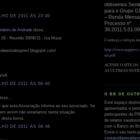
obtivemos Sent
para o Grupo G
LHO DE 2011 ÀS 23:00
– Renda Mensal 
Processo nº
38.2011.5.01.00
rdeiro de Andrade
disse...
 26 - Reunião 29/06/11 - Isa Musa
Conheça a íntegra da
http://www.aapprevi
podeestudosprevi.blogspot.com/
mi.pdf
ACESSE O SITE DA
AS ÚLTIMAS NOTÍ
in/VA
LHO DE 2011 ÀS 06:40
O BB DE OUT
isse...
Este espaço destin
 que esta Associação informa ao seu associado. Se
aposentados e pens
sem assim não estariamos nesta situação.
participantes da PR
 desta forma.
de relatos saudoso
com o Banco do Bras
LHO DE 2011 ÀS 08:48
Envie o seu texto p
contato@previplan