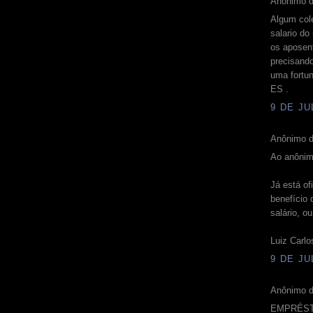
Anônimo d
Algum col
salario d
os aposen
precisand
uma fortu
ES .
9 DE JU
Anônimo d
Ao anônim
Já está of
benefício 
salário, o
Luiz Carlo
9 DE JU
Anônimo d
EMPRÉST