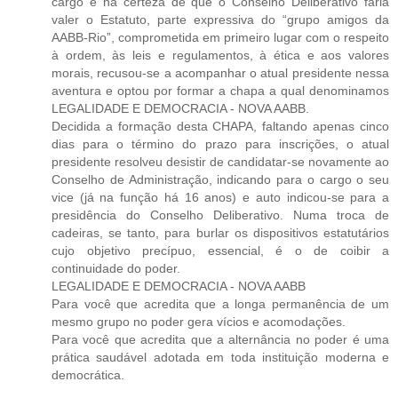
cargo e na certeza de que o Conselho Deliberativo faria
valer o Estatuto, parte expressiva do “grupo amigos da
AABB-Rio”, comprometida em primeiro lugar com o respeito
à ordem, às leis e regulamentos, à ética e aos valores
morais, recusou-se a acompanhar o atual presidente nessa
aventura e optou por formar a chapa a qual denominamos
LEGALIDADE E DEMOCRACIA - NOVA AABB.
Decidida a formação desta CHAPA, faltando apenas cinco
dias para o término do prazo para inscrições, o atual
presidente resolveu desistir de candidatar-se novamente ao
Conselho de Administração, indicando para o cargo o seu
vice (já na função há 16 anos) e auto indicou-se para a
presidência do Conselho Deliberativo. Numa troca de
cadeiras, se tanto, para burlar os dispositivos estatutários
cujo objetivo precípuo, essencial, é o de coibir a
continuidade do poder.
LEGALIDADE E DEMOCRACIA - NOVA AABB
Para você que acredita que a longa permanência de um
mesmo grupo no poder gera vícios e acomodações.
Para você que acredita que a alternância no poder é uma
prática saudável adotada em toda instituição moderna e
democrática.