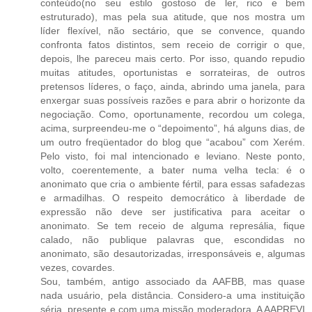
conteúdo(no seu estilo gostoso de ler, rico e bem
estruturado), mas pela sua atitude, que nos mostra um
líder flexível, não sectário, que se convence, quando
confronta fatos distintos, sem receio de corrigir o que,
depois, lhe pareceu mais certo. Por isso, quando repudio
muitas atitudes, oportunistas e sorrateiras, de outros
pretensos líderes, o faço, ainda, abrindo uma janela, para
enxergar suas possíveis razões e para abrir o horizonte da
negociação. Como, oportunamente, recordou um colega,
acima, surpreendeu-me o “depoimento”, há alguns dias, de
um outro freqüentador do blog que “acabou” com Xerém.
Pelo visto, foi mal intencionado e leviano. Neste ponto,
volto, coerentemente, a bater numa velha tecla: é o
anonimato que cria o ambiente fértil, para essas safadezas
e armadilhas. O respeito democrático à liberdade de
expressão não deve ser justificativa para aceitar o
anonimato. Se tem receio de alguma represália, fique
calado, não publique palavras que, escondidas no
anonimato, são desautorizadas, irresponsáveis e, algumas
vezes, covardes.
Sou, também, antigo associado da AAFBB, mas quase
nada usuário, pela distância. Considero-a uma instituição
séria, presente e com uma missão moderadora. A AAPREVI