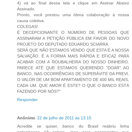
4) vá ao final dessa tela e clique em Assinar Abaixo
Assinado.
Pronto, você prestou uma ótima colaboração à nossa
causa coletiva.
COLEGAS!
É DECEPCIONANTE O NÚMERO DE PESSOAS QUE
ASSINARAM A PETIÇÃO PÚBLICA EM FAVOR DO NOVO
PROJETO DO DEPUTADO EDUARDO SCIARRA.
SERÁ QUE NÃO ESTAMOS VENDO QUE ESTA É A NOSSA
SALVAÇÃO. É A FORMA MAIS RÁPIDA E EFICAZ PARA
ACABAR COM A ROUBALHEIRA DO NOSSO DINHEIRO.
PARECE ATÉ QUE ESTAMOS QUERENDO "DOAR" AO
BANCO, NAS OCORRÊNCIAS DE SUPERÁVITE DA PREVI,
O VALOR DE UM BOM APARTAMENTO DE 400 MIL REAIS,
CADA UM. QUE AMOR É ESTE? O QUE O BANCO ESTÁ
FAZENDO POR NÓS?"
Responder
Anônimo
22 de julho de 2011 às 13:15
Acredite se quiser, banco do Brasil reabriu linha
antecipacao 13 salario, mas para pensionistas que