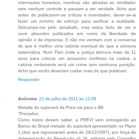
internautas honestos, mentiras são atiradas ao ventilador
sem nenhum controle e passam a ser verdade. Acho que
antes de publicarem-se críticas e inverdades, dever-se-ia
fazer um mínimo de esforço para verificar a realidade.
Delcumpe-me pelo desabafo, mas estou farto de ver e
ouvir absurdos publicados em nome da liberdade de
opinião e de imprensa. E não me venham com a conversa
de que é melhor uma calúnia eventual do que a censura
sistemática. Num País onde a justiça demora mais de 11
anos para colocar um assassino confesso na cadeia, a
calúnia certamente será um crime sem nenhuma punição.
Acho que vocês deveriam cuidar mais do que publicam.
Responder
Anônimo
22 de julho de 2011 às 12:08
Metade do superavit da Previ vai para o BB
"Prezados,
Como todos devem saber, a PREVI vem entregando ao
Banco do Brasil metade do superávit apresentado no Plano
1 (dos que ingressaram antes de 24/12/1997), por força de
determinação da Resolução nº 26, editada pelo Conselho