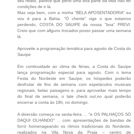
seu relato, parece que perdi uma boa parte da vida não ter
condições de ir lá.
Mas veja bem, com a minha "BELA APOSENTADORIA" eu
vou é para a Bahia. "Ó chente" vige o que estamos
perdendo, COSTA DO SAUIPE da nossa "boa" PREVI.
Creio que com allguns trocados posso passar uma semana
lá.
Aproveite a programação temática para agosto de Costa do
Sauípe
Em continuidade ao clima de férias, a Costa do Sauípe
lança programação especial para agosto. Com o tema
Festa do Nordeste em Sauípe, os hóspedes poderão
desfrutar de fins de semana com espetáculos musicais
regionais, belas paisagens e, para aproveitar mais tempo
do final de semana, o late check out,no qual poderão
encerrar a conta às 18h, no domingo.
A diversão começa na sexta-feira ... "e OS PALHAÇOS SÓ
DAQUI OLHANDO" ... com apresentações de bandas de
forró homenageando os ritmos tradicionais do Nordeste,
realizados na Vila Nova da Praia – centro de