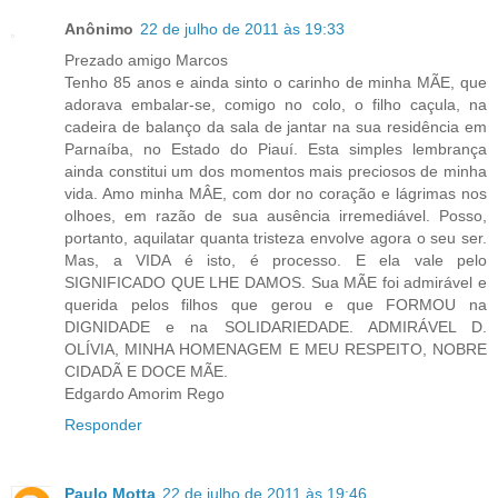
Anônimo
22 de julho de 2011 às 19:33
Prezado amigo Marcos
Tenho 85 anos e ainda sinto o carinho de minha MÃE, que
adorava embalar-se, comigo no colo, o filho caçula, na
cadeira de balanço da sala de jantar na sua residência em
Parnaíba, no Estado do Piauí. Esta simples lembrança
ainda constitui um dos momentos mais preciosos de minha
vida. Amo minha MÂE, com dor no coração e lágrimas nos
olhoes, em razão de sua ausência irremediável. Posso,
portanto, aquilatar quanta tristeza envolve agora o seu ser.
Mas, a VIDA é isto, é processo. E ela vale pelo
SIGNIFICADO QUE LHE DAMOS. Sua MÃE foi admirável e
querida pelos filhos que gerou e que FORMOU na
DIGNIDADE e na SOLIDARIEDADE. ADMIRÁVEL D.
OLÍVIA, MINHA HOMENAGEM E MEU RESPEITO, NOBRE
CIDADÃ E DOCE MÃE.
Edgardo Amorim Rego
Responder
Paulo Motta
22 de julho de 2011 às 19:46