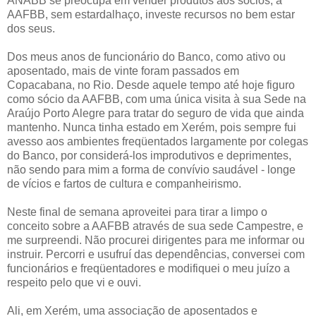
ANABB se preocupa em vender produtos aos sócios, a
AAFBB, sem estardalhaço, investe recursos no bem estar
dos seus.
Dos meus anos de funcionário do Banco, como ativo ou
aposentado, mais de vinte foram passados em
Copacabana, no Rio. Desde aquele tempo até hoje figuro
como sócio da AAFBB, com uma única visita à sua Sede na
Araújo Porto Alegre para tratar do seguro de vida que ainda
mantenho. Nunca tinha estado em Xerém, pois sempre fui
avesso aos ambientes freqüentados largamente por colegas
do Banco, por considerá-los improdutivos e deprimentes,
não sendo para mim a forma de convívio saudável - longe
de vícios e fartos de cultura e companheirismo.
Neste final de semana aproveitei para tirar a limpo o
conceito sobre a AAFBB através de sua sede Campestre, e
me surpreendi. Não procurei dirigentes para me informar ou
instruir. Percorri e usufruí das dependências, conversei com
funcionários e freqüentadores e modifiquei o meu juízo a
respeito pelo que vi e ouvi.
Ali, em Xerém, uma associação de aposentados e