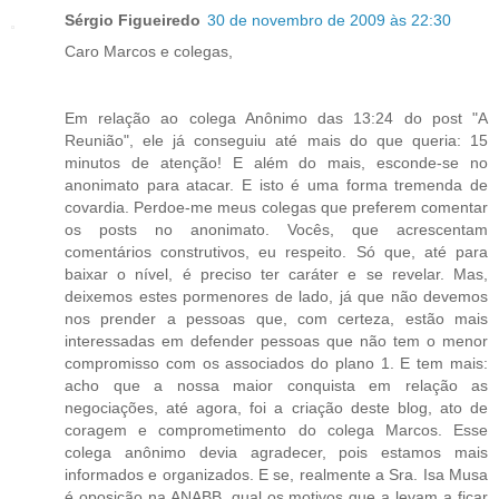
Sérgio Figueiredo
30 de novembro de 2009 às 22:30
Caro Marcos e colegas,
Em relação ao colega Anônimo das 13:24 do post "A
Reunião", ele já conseguiu até mais do que queria: 15
minutos de atenção! E além do mais, esconde-se no
anonimato para atacar. E isto é uma forma tremenda de
covardia. Perdoe-me meus colegas que preferem comentar
os posts no anonimato. Vocês, que acrescentam
comentários construtivos, eu respeito. Só que, até para
baixar o nível, é preciso ter caráter e se revelar. Mas,
deixemos estes pormenores de lado, já que não devemos
nos prender a pessoas que, com certeza, estão mais
interessadas em defender pessoas que não tem o menor
compromisso com os associados do plano 1. E tem mais:
acho que a nossa maior conquista em relação as
negociações, até agora, foi a criação deste blog, ato de
coragem e comprometimento do colega Marcos. Esse
colega anônimo devia agradecer, pois estamos mais
informados e organizados. E se, realmente a Sra. Isa Musa
é oposição na ANABB, qual os motivos que a levam a ficar