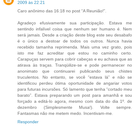
2009 às 22:21
Caro anônimo das 16:18 no post “A Reunião!”.
Agradeço efusivamente sua participação. Estava me
sentindo infalível coisa que nenhum ser humano é. Nem
será jamais. Desde a criação deste blog este seu desabafo
é o único a destoar de todos os outros. Nunca havia
recebido tamanha reprimenda. Mais uma vez grato, pois
isto me faz acreditar que estou no caminho certo.
Carapuças servem para cobrir cabeças e eu achava que as
atirava às traças. Tranqüilize-se e pode permanecer no
anonimato que continuarei publicando seus chistes
truculentos. No entanto, se você “estava lá” e não se
identificou perdeu ótima oportunidade de angariar votos
para futuras incursões. Só lamento que tenha “cortado meu
barato”. Estava preparando um post para amanhã e sou
forçado a editá-lo agora, mesmo com data do dia 1º. de
dezembro (Simplesmente Musa!). Volte sempre.
Fantasmas não me metem medo. Incentivam-me.
Responder