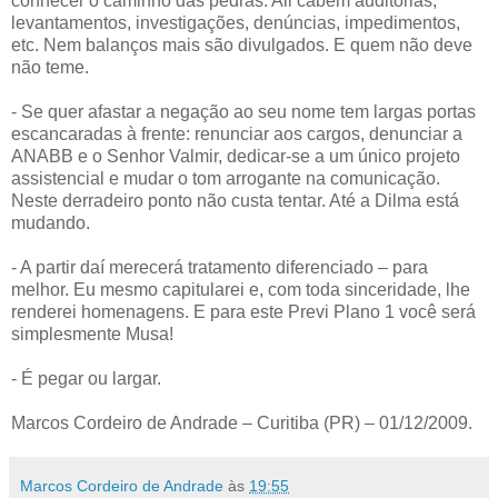
conhecer o caminho das pedras. Ali cabem auditorias,
levantamentos, investigações, denúncias, impedimentos,
etc. Nem balanços mais são divulgados. E quem não deve
não teme.
- Se quer afastar a negação ao seu nome tem largas portas
escancaradas à frente: renunciar aos cargos, denunciar a
ANABB e o Senhor Valmir, dedicar-se a um único projeto
assistencial e mudar o tom arrogante na comunicação.
Neste derradeiro ponto não custa tentar. Até a Dilma está
mudando.
- A partir daí merecerá tratamento diferenciado – para
melhor. Eu mesmo capitularei e, com toda sinceridade, lhe
renderei homenagens. E para este Previ Plano 1 você será
simplesmente Musa!
- É pegar ou largar.
Marcos Cordeiro de Andrade – Curitiba (PR) – 01/12/2009.
Marcos Cordeiro de Andrade
às
19:55