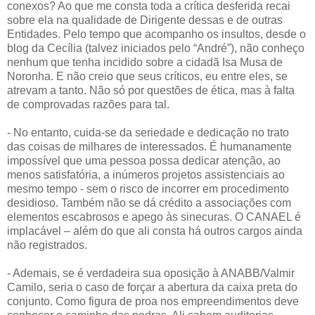
conexos? Ao que me consta toda a crítica desferida recai
sobre ela na qualidade de Dirigente dessas e de outras
Entidades. Pelo tempo que acompanho os insultos, desde o
blog da Cecília (talvez iniciados pelo “André”), não conheço
nenhum que tenha incidido sobre a cidadã Isa Musa de
Noronha. E não creio que seus críticos, eu entre eles, se
atrevam a tanto. Não só por questões de ética, mas à falta
de comprovadas razões para tal.
- No entanto, cuida-se da seriedade e dedicação no trato
das coisas de milhares de interessados. É humanamente
impossível que uma pessoa possa dedicar atenção, ao
menos satisfatória, a inúmeros projetos assistenciais ao
mesmo tempo - sem o risco de incorrer em procedimento
desidioso. Também não se dá crédito a associações com
elementos escabrosos e apego às sinecuras. O CANAEL é
implacável – além do que ali consta há outros cargos ainda
não registrados.
- Ademais, se é verdadeira sua oposição à ANABB/Valmir
Camilo, seria o caso de forçar a abertura da caixa preta do
conjunto. Como figura de proa nos empreendimentos deve