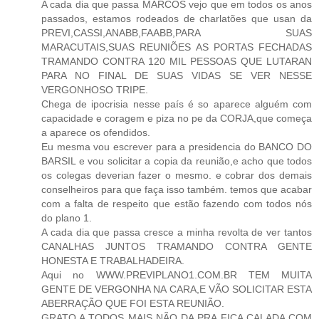
A cada dia que passa MARCOS vejo que em todos os anos
passados, estamos rodeados de charlatões que usan da
PREVI,CASSI,ANABB,FAABB,PARA SUAS
MARACUTAIS,SUAS REUNIÕES AS PORTAS FECHADAS
TRAMANDO CONTRA 120 MIL PESSOAS QUE LUTARAN
PARA NO FINAL DE SUAS VIDAS SE VER NESSE
VERGONHOSO TRIPE.
Chega de ipocrisia nesse país é so aparece alguém com
capacidade e coragem e piza no pe da CORJA,que começa
a aparece os ofendidos.
Eu mesma vou escrever para a presidencia do BANCO DO
BARSIL e vou solicitar a copia da reunião,e acho que todos
os colegas deverian fazer o mesmo. e cobrar dos demais
conselheiros para que faça isso também. temos que acabar
com a falta de respeito que estão fazendo com todos nós
do plano 1.
A cada dia que passa cresce a minha revolta de ver tantos
CANALHAS JUNTOS TRAMANDO CONTRA GENTE
HONESTA E TRABALHADEIRA.
Aqui no WWW.PREVIPLANO1.COM.BR TEM MUITA
GENTE DE VERGONHA NA CARA,E VÃO SOLICITAR ESTA
ABERRAÇÃO QUE FOI ESTA REUNIÃO.
GRATO A TODOS MAIS NÃO DA PRA FICA CALADA COM