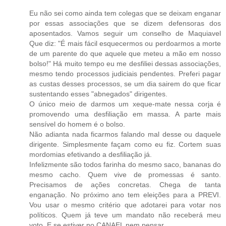
Eu não sei como ainda tem colegas que se deixam enganar
por essas associações que se dizem defensoras dos
aposentados. Vamos seguir um conselho de Maquiavel
Que diz: "É mais fácil esquecermos ou perdoarmos a morte
de um parente do que aquele que meteu a mão em nosso
bolso!" Há muito tempo eu me desfiliei dessas associações,
mesmo tendo processos judiciais pendentes. Preferi pagar
as custas desses processos, se um dia sairem do que ficar
sustentando esses "abnegados" dirigentes.
O único meio de darmos um xeque-mate nessa corja é
promovendo uma desfiliação em massa. A parte mais
sensível do homem é o bolso.
Não adianta nada ficarmos falando mal desse ou daquele
dirigente. Simplesmente façam como eu fiz. Cortem suas
mordomias efetivando a desfiliação já.
Infelizmente são todos farinha do mesmo saco, bananas do
mesmo cacho. Quem vive de promessas é santo.
Precisamos de ações concretas. Chega de tanta
enganação. No próximo ano tem eleições para a PREVI.
Vou usar o mesmo critério que adotarei para votar nos
políticos. Quem já teve um mandato não receberá meu
voto. E se estiver no CANAEL nem pensar.