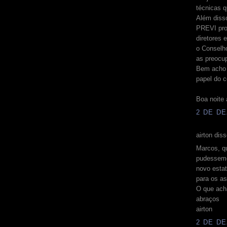
técnicas q
Além disso
PREVI pro
diretores 
o Conselho
as preocu
Bem acho 
papel do c
Boa noite 
2 DE DE
airton diss
Marcos, q
pudessemo
novo esta
para os as
O que ach
abraços
airton
2 DE DE