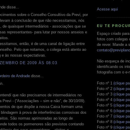
de disse...
Acesse aqui
cimentos sobre o Conselho Consultivo da Previ, por
s levam à conclusão de que não necessitamos, nós
EU TE PROCU
, de quaisquer intermediários - associações que se
as representantes- para lutar por nossos anseios e
Espaço criado para
eitos.
fotos com colegas 
ssitamos, então, é de uma canal de ligação entre
de rever. Mande a s
nselho. Pelo que notamos, o colega está atento ao
contato@previplan
g e às nossas expectativas.
Não esqueça de inc
ZEMBRO DE 2009 ÀS 08:03
identificando os in
fotografia com o e-
rdeiro de Andrade
disse...
Foto nº 1
(clique pa
n.
Foto nº 2
(clique pa
Foto nº 3
(clique pa
entendí que não precisamos de intermediários no
Foto nº 4
(clique pa
a Previ - (“Associações – sim e não”, de 30/10/09).
Foto nº 5
(clique pa
mentos de que dispõe a nossa Caixa formam uma
Foto nº 6
(clique pa
 blindagem à prova de interferências corrosivas dos
Foto nº 7
(clique pa
reitos. São normas aprimoradas ao longo de
Foto nº 8
(clique pa
onde todos os pormenores são previstos contando
Foto nº 9
(clique pa
iência dos seus cumpridores – eleitos e