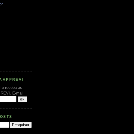
br
AAPPREVI
l e receba as
PREVI.
E-mail
POSTS