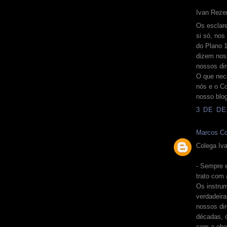
Ivan Rezen
Os esclare
si só, no
do Plano 1
dizem noss
nossos dir
O que nece
nós e o Co
nosso blo
3 DE DE
Marcos Co
Colega Iva
- Sempre 
trato com 
Os instru
verdadeira
nossos di
décadas, 
com a obed