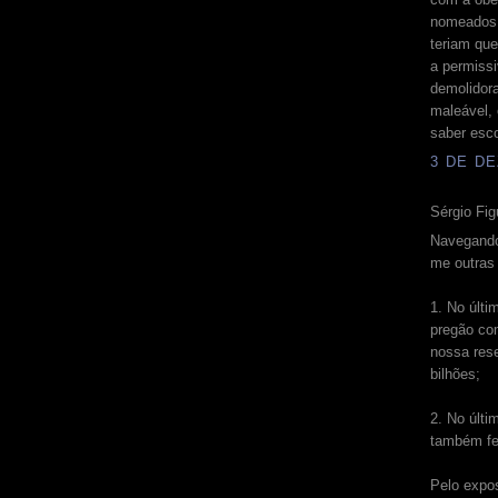
nomeados. 
teriam que
a permiss
demolidor
maleável,
saber esc
3 DE DE
Sérgio Fig
Navegando
me outras
1. No últ
pregão co
nossa rese
bilhões;
2. No últi
também fe
Pelo expo