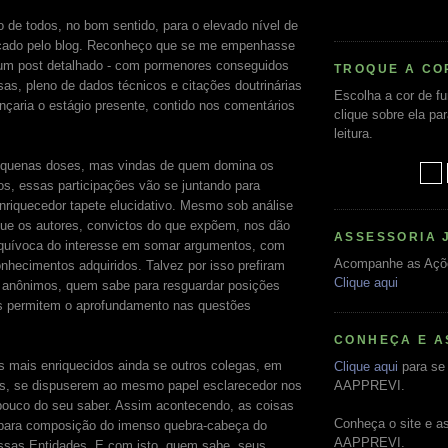
 de todos, no bom sentido, para o elevado nível de
çado pelo blog. Reconheço que se me empenhasse
 um post detalhado - com pormenores conseguidos
TROQUE A CO
sas, pleno de dados técnicos e citações doutrinárias
Escolha a cor de f
ançaria o estágio presente, contido nos comentários
clique sobre ela pa
leitura.
quenas doses, mas vindas de quem domina os
s, essas participações vão se juntando para
riquecedor tapete elucidativo. Mesmo sob análise
 que os autores, convictos do que expõem, nos dão
ASSESSORIA 
quívoca do interesse em somar argumentos, com
Acompanhe as Açõ
nhecimentos adquiridos. Talvez por isso prefiram
Clique aqui
anônimos, quem sabe para resguardar posições
s permitem o aprofundamento nas questões
CONHEÇA E A
s mais enriquecidos ainda se outros colegas, em
Clique aqui
para se 
as, se dispuserem ao mesmo papel esclarecedor nos
AAPPREVI.
ouco do seu saber. Assim acontecendo, as coisas
Conheça o site e a
 para composição do imenso quebra-cabeça do
AAPPREVI.
sas Entidades. E com isto, quem sabe, seus