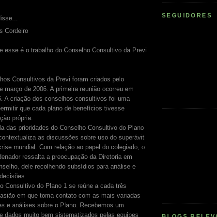
SEGUIDORES
isse...
s Cordeiro
 esse é o trabalho do Conselho Consultivo da Previ
os Consultivos da Previ foram criados pelo
e março de 2006. A primeira reunião ocorreu em
. A criação dos conselhos consultivos foi uma
ermitir que cada plano de benefícios tivesse
ção própria.
a das prioridades do Conselho Consultivo do Plano
contextualiza as discussões sobre uso do superávit
crise mundial. Com relação ao papel do colegiado, o
denador ressalta a preocupação da Diretoria em
nselho, dele recolhendo subsídios para análise e
 decisões.
 Consultivo do Plano 1 se reúne a cada três
asião em que toma contato com as mais variadas
es e análises sobre o Plano. Recebemos um
de dados muito bem sistematizados pelas equipes
BLOGS RELEV