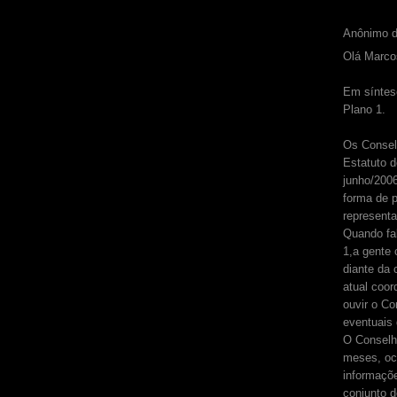
Anônimo d
Olá Marco
Em síntese
Plano 1.
Os Conselh
Estatuto d
junho/2006
forma de p
representa
Quando fal
1,a gente 
diante da 
atual coor
ouvir o Co
eventuais
O Conselho
meses, oc
informaçõ
conjunto 