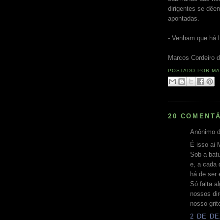
dirigentes se dêem
apontadas.
- Venham que há l
Marcos Cordeiro d
POSTADO POR
MA
20 COMENTÁ
Anônimo d
É isso ai 
Sob a batu
e, a cada 
há de ser 
Só falta 
nossos dir
nosso grit
2 DE DE