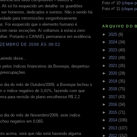
Foto nº 10
(clique p
Ali só foi esquecido um detalhe: os guardiões
Foto nº 11
(clique p
 ser honestos, dedicados e isentos. Não o sendo há
ividade para intromissões vergonhosamente
as. Foi esquecido que o elemento humano é
ARQUIVO DO 
 com raras exceções. Aí voltamos à estaca zero:
►
2025
(9)
olher. Portanto o CANAEL permanece em evidência.
►
2024
(34)
ZEMBRO DE 2009 ÀS 09:02
►
2023
(40)
►
2022
(49)
ueiredo disse...
►
2021
(26)
 pelos índices financeiros da Bovespa, despertou-
 preocupações:
►
2020
(29)
►
2019
(35)
imo dia do mês de Outubro/2009, a Bovespa fechou o
►
2018
(75)
m o índice negativo de 3,41%, fazendo com que
►
2017
(43)
rva para revisão do plano encolhesse R$ 2,2
►
2016
(34)
►
2015
(71)
mo dia do mês de Novembro/2009, este índice
►
2014
(106)
chou negativo em 0,065.
►
2013
(107)
sto acima, será que não está havendo alguma
►
2012
(152)