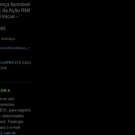
ença favorável
1 da Ação RMI
Inicial –
40.
 sentença
.com.br/sentenca_r
AAPPREVI
E LEIA
CIAS
RORA
a-se aos
ionistas
EVI, para registro
s relacionados
il. Participe.
ara o e-mail
o1.com.br