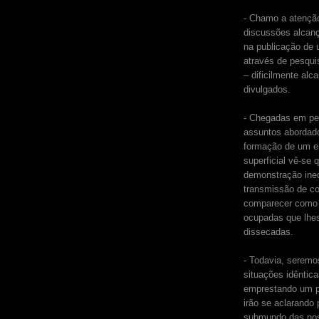
- Chamo a atenção
discussões alcan
na publicação de
através de pesqui
– dificilmente alc
divulgados.
- Chegadas em pe
assuntos abordado
formação de um en
superficial vê-se
demonstração ine
transmissão de co
comparecer como 
ocupadas que lhe
dissecadas.
- Todavia, seremo
situações idêntic
emprestando um p
irão se aclarando
submundo das nos