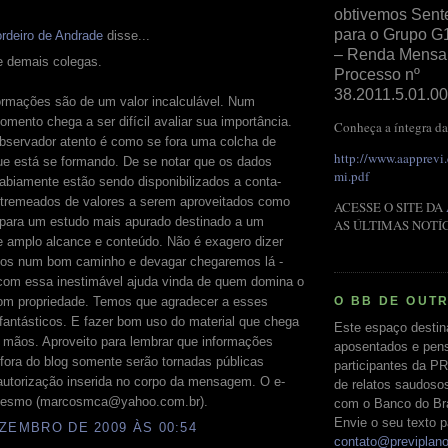
obtivemos Sent
para o Grupo G
rdeiro de Andrade
disse...
– Renda Mensal 
e demais colegas.
Processo nº
38.2011.5.01.00
ormações são de um valor incalculável. Num
omento chega a ser difícil avaliar sua importância.
Conheça a íntegra da
bservador atento é como se fora uma colcha de
http://www.aapprevi
ue está se formando. De se notar que os dados
mi.pdf
abiamente estão sendo disponibilizados a conta-
ntremeados de valores a serem aproveitados como
ACESSE O SITE DA
 para um estudo mais apurado destinado a um
AS ÚLTIMAS NOTÍ
e amplo alcance e conteúdo. Não é exagero dizer
os num bom caminho e devagar chegaremos lá -
com essa inestimável ajuda vinda de quem domina o
O BB DE OUT
om propriedade. Temos que agradecer a esses
fantásticos. E fazer bom uso do material que chega
Este espaço destin
 mãos. Aproveito para lembrar que informações
aposentados e pens
fora do blog somente serão tornadas públicas
participantes da PR
autorização inserida no corpo da mensagem. O e-
de relatos saudoso
mesmo (marcosmca@yahoo.com.br).
com o Banco do Bras
Envie o seu texto p
ZEMBRO DE 2009 ÀS 00:54
contato@previplan