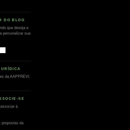
R DO BLOG
undo que deseja e
ra personalizar sua
JURÍDICA
es da AAPPREVI.
SSOCIE-SE
associar à
s propostas da