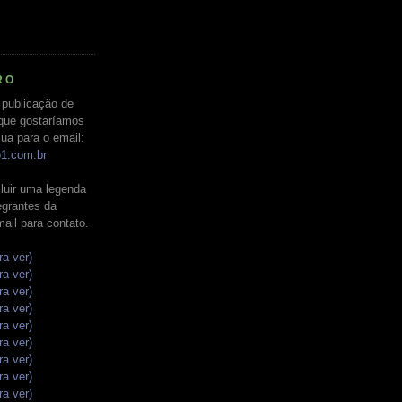
RO
 publicação de
que gostaríamos
ua para o email:
o1.com.br
luir uma legenda
tegrantes da
mail para contato.
ra ver)
ra ver)
ra ver)
ra ver)
ra ver)
ra ver)
ra ver)
ra ver)
ra ver)