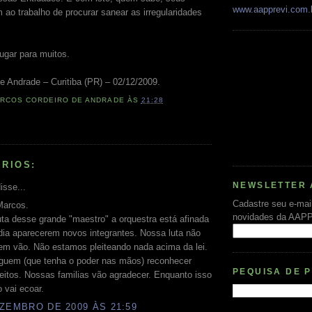
www.aapprevi.com.
 ao trabalho de procurar sanear as irregularidades
ugar para muitos.
e Andrade – Curitiba (PR) – 02/12/2009.
RCOS CORDEIRO DE ANDRADE
ÀS
21:28
RIOS:
NEWSLETTER 
isse...
Cadastre seu e-mai
Marcos.
novidades da AAP
ta desse grande "maestro" a orquestra está afinada
dia aparecerem novos integrantes. Nossa luta não
em vão. Não estamos pleiteando nada acima da lei.
alguem (que tenha o poder nas mãos) reconhecer
PEQUISA DE 
eitos. Nossas familias vão agradecer. Enquanto isso
o vai ecoar.
ZEMBRO DE 2009 ÀS 21:59