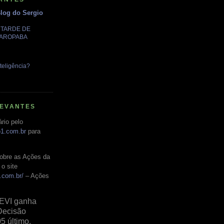
Blog do Sergio
A TARDE DE
GAROPABA
teligência?
LEVANTES
rio pelo
o1.com.br
para
obre as Ações da
o site
.com.br/
– Ações
EVI ganha
Decisão
05 último,