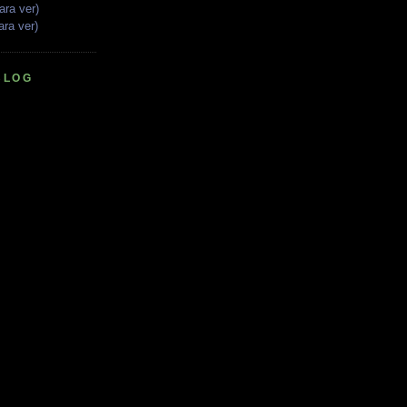
ara ver)
ara ver)
BLOG