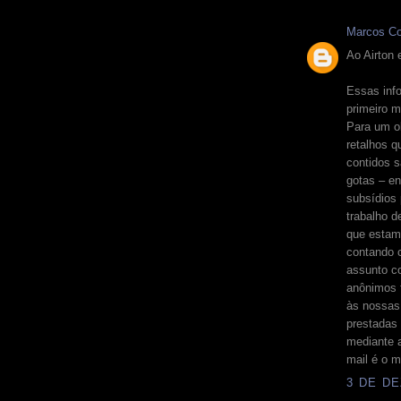
Marcos Co
Ao Airton 
Essas inf
primeiro m
Para um o
retalhos q
contidos s
gotas – e
subsídios
trabalho d
que estam
contando 
assunto c
anônimos 
às nossas
prestadas 
mediante 
mail é o 
3 DE DE