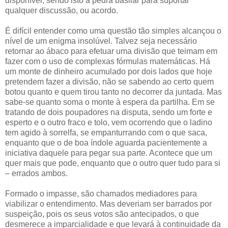
disponível, sendo isto a pedra basilar para suportar
qualquer discussão, ou acordo.
É difícil entender como uma questão tão simples alcançou o
nível de um enigma insolúvel. Talvez seja necessário
retornar ao ábaco para efetuar uma divisão que teimam em
fazer com o uso de complexas fórmulas matemáticas. Há
um monte de dinheiro acumulado por dois lados que hoje
pretendem fazer a divisão, não se sabendo ao certo quem
botou quanto e quem tirou tanto no decorrer da juntada. Mas
sabe-se quanto soma o monte à espera da partilha. Em se
tratando de dois poupadores na disputa, sendo um forte e
esperto e o outro fraco e tolo, vem ocorrendo que o ladino
tem agido à sorrelfa, se empanturrando com o que saca,
enquanto que o de boa índole aguarda pacientemente a
iniciativa daquele para pegar sua parte. Acontece que um
quer mais que pode, enquanto que o outro quer tudo para si
– errados ambos.
Formado o impasse, são chamados mediadores para
viabilizar o entendimento. Mas deveriam ser barrados por
suspeição, pois os seus votos são antecipados, o que
desmerece a imparcialidade e que levará à continuidade da