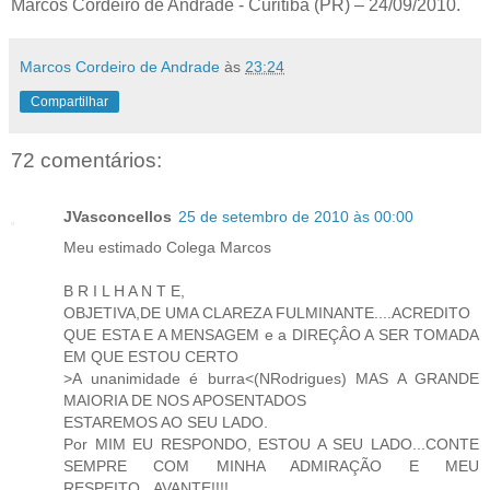
Marcos Cordeiro de Andrade - Curitiba (PR) – 24/09/2010.
Marcos Cordeiro de Andrade
às
23:24
Compartilhar
72 comentários:
JVasconcellos
25 de setembro de 2010 às 00:00
Meu estimado Colega Marcos
B R I L H A N T E,
OBJETIVA,DE UMA CLAREZA FULMINANTE....ACREDITO
QUE ESTA E A MENSAGEM e a DIREÇÂO A SER TOMADA
EM QUE ESTOU CERTO
>A unanimidade é burra<(NRodrigues) MAS A GRANDE
MAIORIA DE NOS APOSENTADOS
ESTAREMOS AO SEU LADO.
Por MIM EU RESPONDO, ESTOU A SEU LADO...CONTE
SEMPRE COM MINHA ADMIRAÇÃO E MEU
RESPEITO...AVANTE!!!!