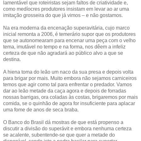
lamentável que roteiristas sejam faltos de criatividade e,
como medíocres produtores insistam em levar ao ar uma
imitação grosseira do que já vimos – e não gostamos.
Na era moderna da encenação superavitária, cujo marco
inicial remonta a 2006, é temerário supor que os produtores
que se autonomearam para encenar uma peça com o velho
tema, imutável no tempo e na forma, nos dêem a infeliz
certeza de que não agradará ao público alvo a que se
destina.
A hiena toma do leão um naco da sua presa e depois volta
para brigar por mais. Muito embora não sejamos carniceiros
temos que agir como tal para enfrentar o predador. Vamos
dar ao leão metade da caça agora e depois de forradas
nossas barrigas, ora coladas às costas, brigaremos por mais
comida, se o quinhão de agora for insuficiente para aplacar
uma fome de anos de seca braba.
O Banco do Brasil dá mostras de que está propenso a
discutir a divisão do superávit e embora nenhuma certeza
se acalente, subentende-se que quer a metade do