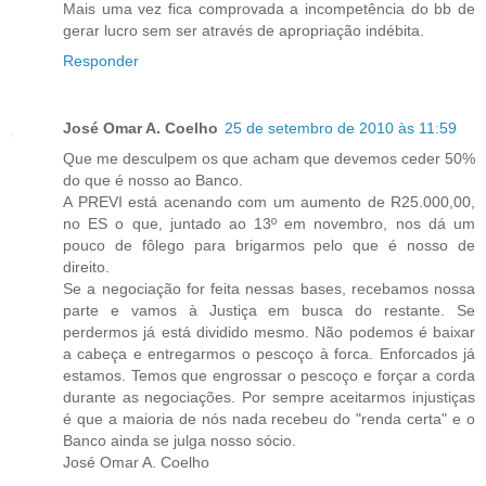
Mais uma vez fica comprovada a incompetência do bb de
gerar lucro sem ser através de apropriação indébita.
Responder
José Omar A. Coelho
25 de setembro de 2010 às 11:59
Que me desculpem os que acham que devemos ceder 50%
do que é nosso ao Banco.
A PREVI está acenando com um aumento de R25.000,00,
no ES o que, juntado ao 13º em novembro, nos dá um
pouco de fôlego para brigarmos pelo que é nosso de
direito.
Se a negociação for feita nessas bases, recebamos nossa
parte e vamos à Justiça em busca do restante. Se
perdermos já está dividido mesmo. Não podemos é baixar
a cabeça e entregarmos o pescoço à forca. Enforcados já
estamos. Temos que engrossar o pescoço e forçar a corda
durante as negociações. Por sempre aceitarmos injustiças
é que a maioria de nós nada recebeu do "renda certa" e o
Banco ainda se julga nosso sócio.
José Omar A. Coelho