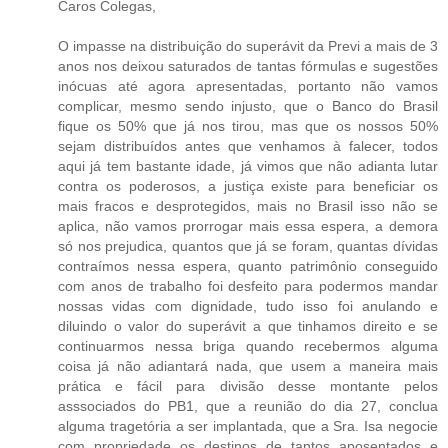
Caros Colegas,
O impasse na distribuição do superávit da Previ a mais de 3
anos nos deixou saturados de tantas fórmulas e sugestões
inócuas até agora apresentadas, portanto não vamos
complicar, mesmo sendo injusto, que o Banco do Brasil
fique os 50% que já nos tirou, mas que os nossos 50%
sejam distribuídos antes que venhamos à falecer, todos
aqui já tem bastante idade, já vimos que não adianta lutar
contra os poderosos, a justiça existe para beneficiar os
mais fracos e desprotegidos, mais no Brasil isso não se
aplica, não vamos prorrogar mais essa espera, a demora
só nos prejudica, quantos que já se foram, quantas dívidas
contraímos nessa espera, quanto patrimônio conseguido
com anos de trabalho foi desfeito para podermos mandar
nossas vidas com dignidade, tudo isso foi anulando e
diluindo o valor do superávit a que tinhamos direito e se
continuarmos nessa briga quando recebermos alguma
coisa já não adiantará nada, que usem a maneira mais
prática e fácil para divisão desse montante pelos
asssociados do PB1, que a reunião do dia 27, conclua
alguma tragetória a ser implantada, que a Sra. Isa negocie
com propriedade os destinos de tantos aposentados e