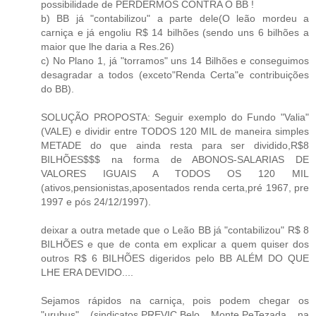
possibilidade de PERDERMOS CONTRA O BB !
b) BB já "contabilizou" a parte dele(O leão mordeu a
carniça e já engoliu R$ 14 bilhões (sendo uns 6 bilhões a
maior que lhe daria a Res.26)
c) No Plano 1, já "torramos" uns 14 Bilhões e conseguimos
desagradar a todos (exceto"Renda Certa"e contribuições
do BB).
SOLUÇÃO PROPOSTA: Seguir exemplo do Fundo "Valia"
(VALE) e dividir entre TODOS 120 MIL de maneira simples
METADE do que ainda resta para ser dividido,R$8
BILHÕES$$$ na forma de ABONOS-SALARIAS DE
VALORES IGUAIS A TODOS OS 120 MIL
(ativos,pensionistas,aposentados renda certa,pré 1967, pre
1997 e pós 24/12/1997).
deixar a outra metade que o Leão BB já "contabilizou" R$ 8
BILHÕES e que de conta em explicar a quem quiser dos
outros R$ 6 BILHÕES digeridos pelo BB ALÉM DO QUE
LHE ERA DEVIDO....
Sejamos rápidos na carniça, pois podem chegar os
"urubus" (sindicatos,PREVIC,Belo Monte,PeTezada na