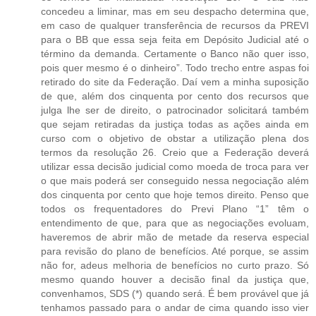
concedeu a liminar, mas em seu despacho determina que,
em caso de qualquer transferência de recursos da PREVI
para o BB que essa seja feita em Depósito Judicial até o
término da demanda. Certamente o Banco não quer isso,
pois quer mesmo é o dinheiro”. Todo trecho entre aspas foi
retirado do site da Federação. Daí vem a minha suposição
de que, além dos cinquenta por cento dos recursos que
julga lhe ser de direito, o patrocinador solicitará também
que sejam retiradas da justiça todas as ações ainda em
curso com o objetivo de obstar a utilização plena dos
termos da resolução 26. Creio que a Federação deverá
utilizar essa decisão judicial como moeda de troca para ver
o que mais poderá ser conseguido nessa negociação além
dos cinquenta por cento que hoje temos direito. Penso que
todos os frequentadores do Previ Plano “1” têm o
entendimento de que, para que as negociações evoluam,
haveremos de abrir mão de metade da reserva especial
para revisão do plano de benefícios. Até porque, se assim
não for, adeus melhoria de benefícios no curto prazo. Só
mesmo quando houver a decisão final da justiça que,
convenhamos, SDS (*) quando será. É bem provável que já
tenhamos passado para o andar de cima quando isso vier