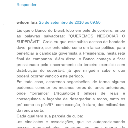
Responder
wilson luiz
25 de setembro de 2010 às 09:50
Eis que o Banco do Brasil, lobo em pele de cordeiro, entoa
as palavras salvadoras: "QUEREMOS NEGOCIAR O
SUPERÁVIT". Creio eu que este súbito acesso de bondade
deve, primeiro, ser entendido como um lance político, para
beneficiar a candidata governista à Presidência, nesta reta
final da campanha. Além disso, o Banco começa a ficar
pressionado pelo encerramento do terceiro exercício sem
distribuição do superávit, já que ninguém sabe o que
poderá ocorrer vencido este período.
Em todo caso, ocorrendo negociações, de forma alguma
podemos cometer os mesmos erros de anos anteriores,
onde "torramos" 14(quatorze!!) bilhões de reais e
conseguimos a façanha de desagradar a todos, tanto os
pré como os pós/97, com exceção, é claro, dos milionários
da renda certa.
Cada qual tem sua parcela de culpa:
-os sindicatos e associações, que se autoproclamando
nossos representantes, entraram em uma guerra de