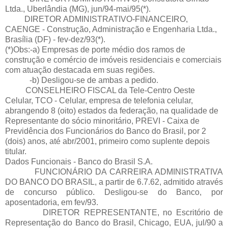
Ltda., Uberlândia (MG), jun/94-mai/95(*).
DIRETOR ADMINISTRATIVO-FINANCEIRO,
CAENGE - Construção, Administração e Engenharia Ltda.,
Brasília (DF) - fev-dez/93(*).
(*)Obs:-a) Empresas de porte médio dos ramos de
construção e comércio de imóveis residenciais e comerciais
com atuação destacada em suas regiões.
-b) Desligou-se de ambas a pedido.
CONSELHEIRO FISCAL da Tele-Centro Oeste
Celular, TCO - Celular, empresa de telefonia celular,
abrangendo 8 (oito) estados da federação, na qualidade de
Representante do sócio minoritário, PREVI - Caixa de
Previdência dos Funcionários do Banco do Brasil, por 2
(dois) anos, até abr/2001, primeiro como suplente depois
titular.
Dados Funcionais - Banco do Brasil S.A.
FUNCIONÁRIO DA CARREIRA ADMINISTRATIVA
DO BANCO DO BRASIL, a partir de 6.7.62, admitido através
de concurso público. Desligou-se do Banco, por
aposentadoria, em fev/93.
DIRETOR REPRESENTANTE, no Escritório de
Representação do Banco do Brasil, Chicago, EUA, jul/90 a