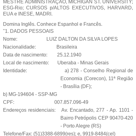
MESTRE ADMINISTRAÇÃO, MICHIGAN ST. UNIVERSITY;
ESG-Rio; CURSOS p/ALTOS EXECUTIVOS, HARVARD,
EUA e INESE, MADRI.
Domina Inglês. Conhece Espanhol e Francês.
"1. DADOS PESSOAIS
Nome: LUIZ DALTON DA SILVA LOPES
Nacionalidade: Brasileira
Data de nascimento: 25.12.1940
Local de nascimento: Uberaba - Minas Gerais
Identidade: a) 278 - Conselho Regional de
Economia (Corecon), 11ª Região
- Brasília (DF);
b) MG-194604 - SSP-MG
CPF: 007.857.096-49
Endereços residenciais: Av. Encantado, 277 - Ap. 1101 -
Bairro Petrópolis CEP 90470-420
- Porto Alegre (RS)
Telefone/Fax: (51)3388-6899(res); e, 9919-8484(cel)