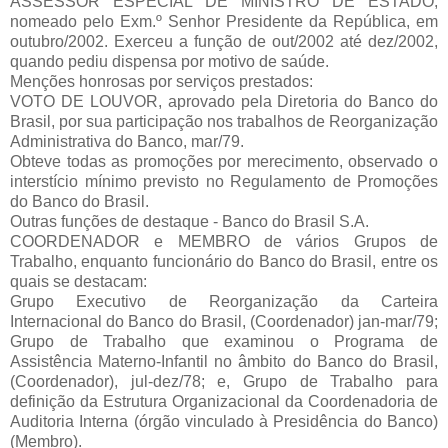
ASSESSOR ESPECIAL DE MINISTRO DE ESTADO,
nomeado pelo Exm.º Senhor Presidente da República, em
outubro/2002. Exerceu a função de out/2002 até dez/2002,
quando pediu dispensa por motivo de saúde.
Menções honrosas por serviços prestados:
VOTO DE LOUVOR, aprovado pela Diretoria do Banco do
Brasil, por sua participação nos trabalhos de Reorganização
Administrativa do Banco, mar/79.
Obteve todas as promoções por merecimento, observado o
interstício mínimo previsto no Regulamento de Promoções
do Banco do Brasil.
Outras funções de destaque - Banco do Brasil S.A.
COORDENADOR e MEMBRO de vários Grupos de
Trabalho, enquanto funcionário do Banco do Brasil, entre os
quais se destacam:
Grupo Executivo de Reorganização da Carteira
Internacional do Banco do Brasil, (Coordenador) jan-mar/79;
Grupo de Trabalho que examinou o Programa de
Assistência Materno-Infantil no âmbito do Banco do Brasil,
(Coordenador), jul-dez/78; e, Grupo de Trabalho para
definição da Estrutura Organizacional da Coordenadoria de
Auditoria Interna (órgão vinculado à Presidência do Banco)
(Membro).