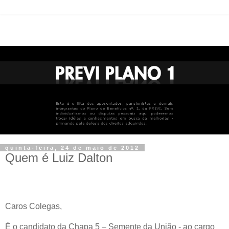
quinta-feira, 24 de maio de 2012
Quem é Luiz Dalton
Caros Colegas,
É o candidato da Chapa 5 – Semente da União - ao cargo