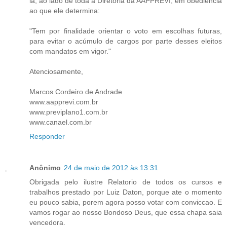
lá, ao lado de toda a Diretoria da AAPPREVI, em obediência
ao que ele determina:
"Tem por finalidade orientar o voto em escolhas futuras,
para evitar o acúmulo de cargos por parte desses eleitos
com mandatos em vigor."
Atenciosamente,
Marcos Cordeiro de Andrade
www.aapprevi.com.br
www.previplano1.com.br
www.canael.com.br
Responder
Anônimo
24 de maio de 2012 às 13:31
Obrigada pelo ilustre Relatorio de todos os cursos e
trabalhos prestado por Luiz Daton, porque ate o momento
eu pouco sabia, porem agora posso votar com conviccao. E
vamos rogar ao nosso Bondoso Deus, que essa chapa saia
vencedora.