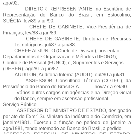
ago/92.
DIRETOR REPRESENTANTE, no Escritório de
Representação do Banco do Brasil, em Estocolmo,
SUÉCIA, fev/89 a jul/90.
CHEFE DE GABINETE, Vice-Presidência de
Finanças, fev/88 a jan/89.
CHEFE DE GABINETE, Diretoria de Recursos
Tecnológicos, jul/87 a jan/88.
CHEFE ADJUNTO (Chefe de Divisão), nos então
Departamentos de Organização e Métodos (DEORG);
Controle de Pessoal (FUNCI); e, Suprimentos e Serviços
(DESER), ago/81 a jun/87.
AUDITOR, Auditoria Interna (AUDIT), out/80 a jul/81.
ASSESSOR, Consultoria Técnica (COTEC), da
Presidência do Banco do Brasil S.A., nov/77 a set/80.
Vários outros cargos em agências e na Direção Geral
do Banco, sempre em ascensão profissional.
Serviço Público
ASSESSOR DE MINISTRO DE ESTADO, designado
por ato do Exm.º Sr. Ministro da Indústria e do Comércio, em
janeiro/1981. Exerceu a função no período de janeiro a
ago/1981, tendo retornado ao Banco do Brasil, a pedido.