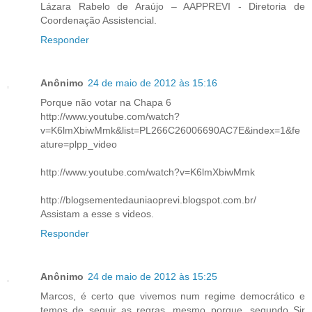
Lázara Rabelo de Araújo – AAPPREVI - Diretoria de
Coordenação Assistencial.
Responder
Anônimo
24 de maio de 2012 às 15:16
Porque não votar na Chapa 6
http://www.youtube.com/watch?
v=K6lmXbiwMmk&list=PL266C26006690AC7E&index=1&fe
ature=plpp_video
http://www.youtube.com/watch?v=K6lmXbiwMmk
http://blogsementedauniaoprevi.blogspot.com.br/
Assistam a esse s videos.
Responder
Anônimo
24 de maio de 2012 às 15:25
Marcos, é certo que vivemos num regime democrático e
temos de seguir as regras, mesmo porque, segundo Sir