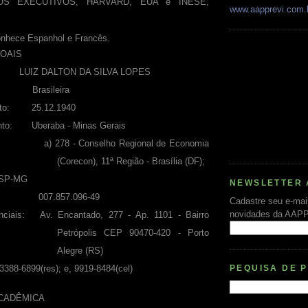
OS EXECUTIVOS, HARVARD, EUA e INESE,
www.aapprevi.com.
onhece Espanhol e Francês.
SOAIS
 DALTON DA SILVA LOPES
e: Brasileira
ento: 25.12.1940
ento: Uberaba - Minas Gerais
a) 278 - Conselho Regional de Economia
(Corecon), 11ª Região - Brasília (DF);
SSP-MG
NEWSLETTER 
.857.096-49
Cadastre seu e-mai
novidades da AAP
nciais: Av. Encantado, 277 - Ap. 1101 - Bairro
Petrópolis CEP 90470-420 - Porto
Alegre (RS)
PEQUISA DE 
3388-6899(res); e, 9919-8484(cel)
CADÊMICA