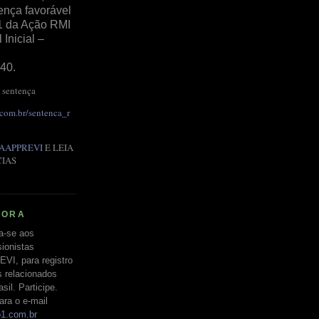
ença favorável
1 da Ação RMI
Inicial –
40.
 sentença
.com.br/sentenca_r
AAPPREVI
E LEIA
CIAS
RORA
a-se aos
ionistas
EVI, para registro
s relacionados
il. Participe.
ara o e-mail
o1.com.br