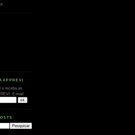
br
AAPPREVI
l e receba as
PREVI.
E-mail
POSTS