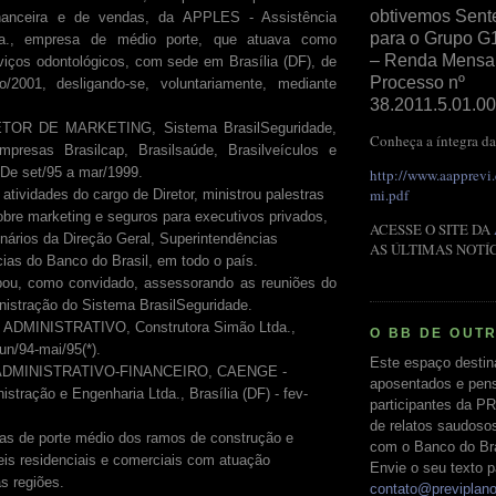
obtivemos Sent
financeira e de vendas, da APPLES - Assistência
para o Grupo G
da., empresa de médio porte, que atuava como
– Renda Mensal 
viços odontológicos, com sede em Brasília (DF), de
Processo nº
/2001, desligando-se, voluntariamente, mediante
38.2011.5.01.00
ARKETING, Sistema BrasilSeguridade,
Conheça a íntegra da
presas Brasilcap, Brasilsaúde, Brasilveículos e
 De set/95 a mar/1999.
http://www.aapprevi
mi.pdf
atividades do cargo de Diretor, ministrou palestras
obre marketing e seguros para executivos privados,
ACESSE O SITE DA
onários da Direção Geral, Superintendências
AS ÚLTIMAS NOTÍ
ias do Banco do Brasil, em todo o país.
ipou, como convidado, assessorando as reuniões do
istração do Sistema BrasilSeguridade.
ISTRATIVO, Construtora Simão Ltda.,
O BB DE OUT
un/94-mai/95(*).
Este espaço destin
ADMINISTRATIVO-FINANCEIRO, CAENGE -
aposentados e pens
stração e Engenharia Ltda., Brasília (DF) - fev-
participantes da PR
de relatos saudoso
as de porte médio dos ramos de construção e
com o Banco do Bras
is residenciais e comerciais com atuação
Envie o seu texto p
s regiões.
contato@previplan