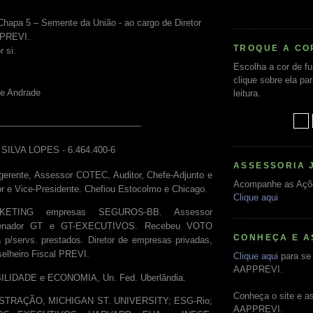
Chapa 5 – Semente da União - ao cargo de Diretor
 PREVI.
TROQUE A CO
r si.
Escolha a cor de f
clique sobre ela pa
de Andrade
leitura.
_____________________________
SILVA LOPES - 6.464.400-6
ASSESSORIA 
gerente, Assessor COTEC, Auditor, Chefe-Adjunto e
Acompanhe as Açõ
or e Vice-Presidente. Chefiou Estocolmo e Chicago.
Clique aqui
ETING empresas SEGUROS-BB. Assessor
rdenador GT e GT-EXECUTIVOS. Recebeu VOTO
CONHEÇA E A
p/servs. prestados. Diretor de empresas privadas,
elheiro Fiscal PREVI.
Clique aqui
para se 
AAPPREVI.
ILIDADE e ECONOMIA, Un. Fed. Uberlândia.
Conheça o site e a
TRAÇÃO, MICHIGAN ST. UNIVERSITY; ESG-Rio;
AAPPREVI.