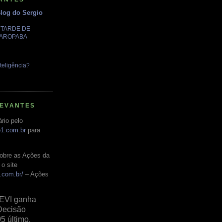
Blog do Sergio
A TARDE DE
GAROPABA
teligência?
LEVANTES
rio pelo
o1.com.br
para
obre as Ações da
o site
.com.br/
– Ações
EVI ganha
Decisão
05 último,