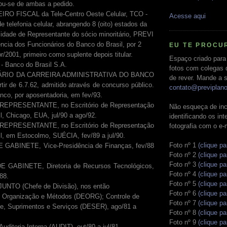
e de ambas a pedido.
SCAL da Tele-Centro Oeste Celular, TCO -
Acesse aqui
e telefonia celular, abrangendo 8 (oito) estados da
lidade de Representante do sócio minoritário, PREVI
ência dos Funcionários do Banco do Brasil, por 2
EU TE PROCU
br/2001, primeiro como suplente depois titular.
Espaço criado para
- Banco do Brasil S.A.
fotos com colegas 
DA CARREIRA ADMINISTRATIVA DO BANCO
de rever. Mande a s
ir de 6.7.62, admitido através de concurso público.
contato@previplan
nco, por aposentadoria, em fev/93.
SENTANTE, no Escritório de Representação
Não esqueça de inc
l, Chicago, EUA, jul/90 a ago/92.
identificando os in
SENTANTE, no Escritório de Representação
fotografia com o e-
l, em Estocolmo, SUÉCIA, fev/89 a jul/90.
Foto nº 1
(clique pa
ETE, Vice-Presidência de Finanças, fev/88
Foto nº 2
(clique pa
Foto nº 3
(clique pa
NETE, Diretoria de Recursos Tecnológicos,
Foto nº 4
(clique pa
/88.
Foto nº 5
(clique pa
NTO (Chefe de Divisão), nos então
Foto nº 6
(clique pa
 Organização e Métodos (DEORG); Controle de
Foto nº 7
(clique pa
 e, Suprimentos e Serviços (DESER), ago/81 a
Foto nº 8
(clique pa
Foto nº 9
(clique pa
ia Interna (AUDIT), out/80 a jul/81.