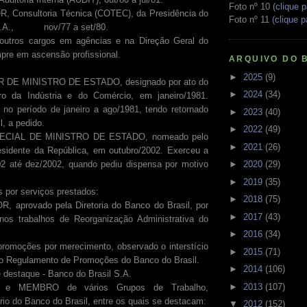
Foto nº 10
(clique p
ultoria Técnica (COTEC), da Presidência do
Foto nº 11
(clique p
 S.A., nov/77 a set/80.
 cargos em agências e na Direção Geral do
pre em ascensão profissional.
ARQUIVO DO 
►
2025
(9)
INISTRO DE ESTADO, designado por ato do
►
2024
(34)
ro da Indústria e do Comércio, em janeiro/1981.
no período de janeiro a ago/1981, tendo retornado
►
2023
(40)
l, a pedido.
►
2022
(49)
CIAL DE MINISTRO DE ESTADO, nomeado pelo
►
2021
(26)
sidente da República, em outubro/2002. Exerceu a
►
2020
(29)
02 até dez/2002, quando pediu dispensa por motivo
►
2019
(35)
 por serviços prestados:
►
2018
(75)
aprovado pela Diretoria do Banco do Brasil, por
►
2017
(43)
 nos trabalhos de Reorganização Administrativa do
►
2016
(34)
romoções por merecimento, observado o interstício
►
2015
(71)
no Regulamento de Promoções do Banco do Brasil.
►
2014
(106)
 destaque - Banco do Brasil S.A.
►
2013
(107)
e MEMBRO de vários Grupos de Trabalho,
rio do Banco do Brasil, entre os quais se destacam:
▼
2012
(152)