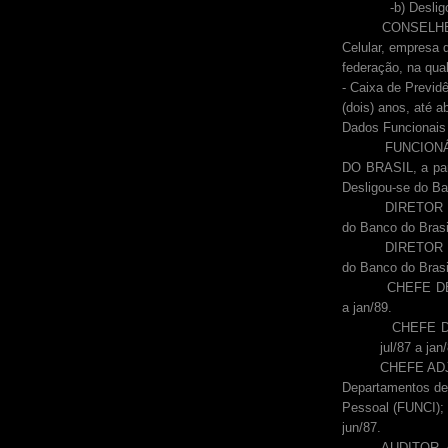
-b) Desligou-s
CONSELHEIRO FI
Celular, empresa d
federação, na qua
- Caixa de Previd
(dois) anos, até a
Dados Funcionais 
FUNCIONÁRIO 
DO BRASIL, a part
Desligou-se do Ba
DIRETOR REPRE
do Banco do Brasi
DIRETOR REPRE
do Banco do Brasi
CHEFE DE GABIN
a jan/89.
CHEFE DE GABI
jul/87 a jan
CHEFE ADJU
Departamentos de
Pessoal (FUNCI);
jun/87.
AUDITOR, Auditor