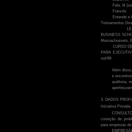
Fala, lê (satis
Francês:
Entende e lê (s
Treinamentos Div
LEADING P
BUSINESS SC
Massachussets, EU
CURSO DE
PARA EJECUTIVOS
out/98
Além disso,
e encontro
auditoria, m
aperfeiçoan
3. DADOS PROF
Iniciativa Privada
CONSULTO
correção de prob
para empresas de
EMPRESÁRI