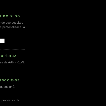
R DO BLOG
undo que deseja e
ra personalizar sua
JURÍDICA
es da AAPPREVI.
SSOCIE-SE
associar à
s propostas da