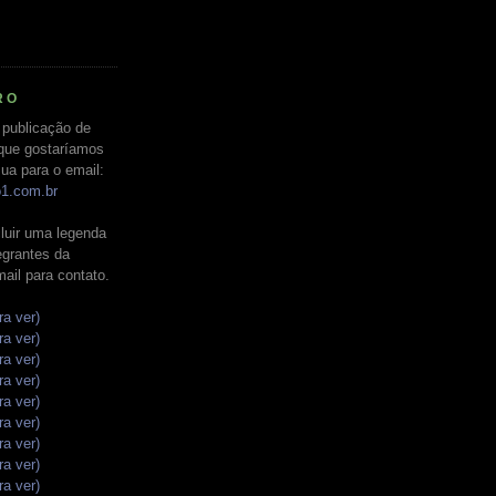
RO
 publicação de
que gostaríamos
ua para o email:
o1.com.br
luir uma legenda
tegrantes da
mail para contato.
ra ver)
ra ver)
ra ver)
ra ver)
ra ver)
ra ver)
ra ver)
ra ver)
ra ver)