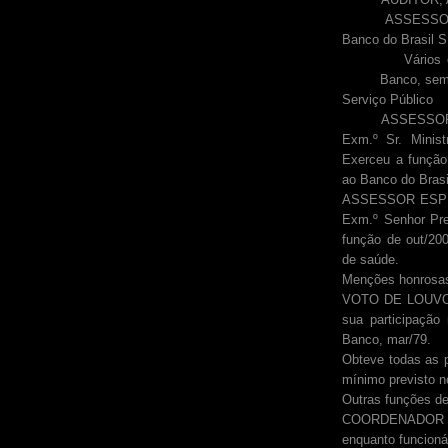
ASSESSOR, Cons
Banco do Brasil
Vários outros
Banco, sem
Serviço Público
ASSESSOR DE M
Exm.º Sr. Minist
Exerceu a função 
ao Banco do Brasi
ASSESSOR ESPE
Exm.º Senhor Pre
função de out/20
de saúde.
Menções honrosas
VOTO DE LOUVOR, 
sua participação
Banco, mar/79.
Obteve todas as p
mínimo previsto 
Outras funções de
COORDENADOR 
enquanto funcioná