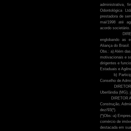
administrativa, 
Odontológica Lt
prestadora de ser
mai/1998 até ago
acordo societário.
DIRETOR DE M
englobando as em
Aliança do Brasil.
Obs.: a) Além das 
motivacionais e s
dirigentes e funci
Estaduais e Agênc
b) Partic
Conselho de Admin
DIRETOR ADMIN
Uberlândia (MG), j
DIRETOR 
Construção, Admini
dez/93(*).
(*)Obs:-a) Empres
comércio de imóve
destacada em sua