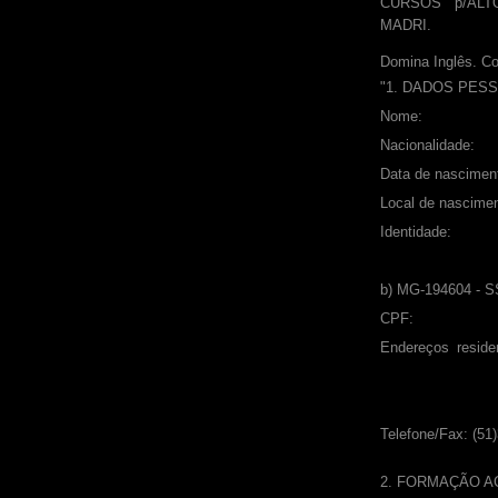
CURSOS p/ALT
MADRI.
Domina Inglês. C
"1. DADOS PES
Nome: LUIZ
Nacionalidad
Data de nascim
Local de nascim
Identidade: 
b) MG-194604 - 
CPF: 007
Endereços reside
Telefone/Fax: (51)
2. FORMAÇÃO A