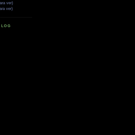
ara ver)
ara ver)
BLOG