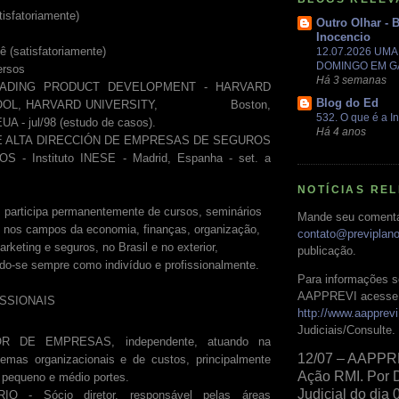
fatoriamente)
Outro Olhar - 
Inocencio
atisfatoriamente)
12.07.2026 UM
DOMINGO EM 
ersos
Há 3 semanas
RODUCT DEVELOPMENT - HARVARD
Blog do Ed
HOOL, HARVARD UNIVERSITY, Boston,
532. O que é a In
A - jul/98 (estudo de casos).
Há 4 anos
 ALTA DIRECCIÓN DE EMPRESAS DE SEGUROS
 - Instituto INESE - Madrid, Espanha - set. a
NOTÍCIAS RE
 participa permanentemente de cursos, seminários
Mande seu comentá
s nos campos da economia, finanças, organização,
contato@previplan
arketing e seguros, no Brasil e no exterior,
publicação.
do-se sempre como indivíduo e profissionalmente.
Para informações s
AAPPREVI acesse 
ISSIONAIS
http://www.aapprevi
Judiciais/Consulte.
R DE EMPRESAS, independente, atuando na
12/07 – AAPPR
lemas organizacionais e de custos, principalmente
Ação RMI. Por 
 pequeno e médio portes.
Judicial do dia 
O - Sócio diretor, responsável pelas áreas