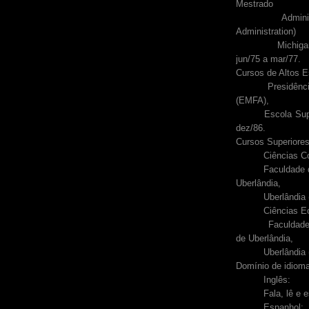
Mestrado
Administração
Administration)
Michiga
jun/75 a mar/77.
Cursos de Altos E
Presidência da
(EMFA),
Escola Superior 
dez/86.
Cursos Superiores 
Ciências Con
Faculdade de Ci
Uberlândia,
Uberlândia (MG
Ciências Eco
Faculdades de 
de Uberlândia,
Uberlândia (MG
Domínio de idiom
Inglês:
Fala, lê e es
Espanhol: