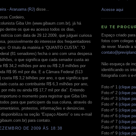
eira - Araruama (RJ)
disse...
Acesse aqui
rcos Cordeiro,
colunista Giba Um (www.gibaum.com.br), já há
EU TE PROCU
po dentre os que eu acesso todos os dias,
Espaço criado para
notícia com data de 29.12.2009, que julguei curiosa
fotos com colegas 
osa, possivelmente do interesse dos frequentadores
de rever. Mande a s
aço: O título da matéria é “QUANTO CUSTA”. “O
contato@previplan
deral (81 senadores) fecha o ano com uma despesa
bilhões, o que significa que cada senador custa ao
Não esqueça de inc
te R$ 34,2 milhões por ano ou R$ 2,8 milhões por
identificando os in
da R$ 95 mil por dia. E a Câmara Federal (513
fotografia com o e-
 custa R$ 3,2 bilhões por ano, o que significa que
ado custa ao contribuinte R$ 6,3 milhões por ano,
Foto nº 1
(clique pa
 por mês ou ainda R$ 17,7 mil por dia”. Entendo
Foto nº 2
(clique pa
roportuno o momento para registrar que Giba Um
Foto nº 3
(clique pa
todos para que participem da sua coluna, através do
Foto nº 4
(clique pa
omentários, protestos, informações e denúncias.
Foto nº 5
(clique pa
 disponibiliza na seção “Espaço Aberto” o seu e-mail
Foto nº 6
(clique pa
ibaum.com.br) para contato.
Foto nº 7
(clique pa
Foto nº 8
(clique pa
EZEMBRO DE 2009 ÀS 18:38
Foto nº 9
(clique pa