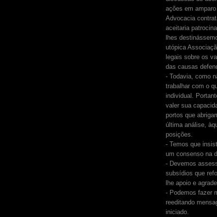
ações em amparo 
Advocacia contra
aceitaria patroci
lhes destinássemo
utópica Associaçã
legais sobre os va
das causas defen
- Todavia, como 
trabalhar com o q
individual. Porta
valer sua capaci
portos que abriga
última análise, à
posições.
- Temos que insis
um consenso na di
- Devemos assess
subsídios que ref
lhe apoio e agrad
- Podemos fazer m
reeditando mensa
iniciado.