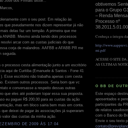
ão José dos Pinhais disse...
obtivemos Sent
 Marcos,
para o Grupo G
– Renda Mensal 
plenamente com o seu post. Em relação às
Processo nº
es que pseudamente nos dizem representar já não
38.2011.5.01.00
 mais delas faz um tempão. A primeira que me
Conheça a íntegra da
i a ANABB. Mesmo ainda tendo dois processos
resolvi arcar com as custas judiciais do que
http://www.aapprevi
 essa corja de malandros. AAFBB e AFABB PR me
mi.pdf
em seguida.
ACESSE O SITE DA
AS ÚLTIMAS NOTÍ
 o processo cesta alimentação junto a um escritório
cia aqui de Curitiba (Emanuele & Santos - Fone 41
). Esse escritório não trabalha apenas com cesta
ão. Existem outros processos. Seria bom que vc
O BB DE OUT
ntato e conversasse a respeito dessas outras
Este espaço destin
io que eles até poderiam topar essa sua proposta.
aposentados e pens
so eu paguei R$ 200,00 para as custas da ação
participantes da PR
mentação, mas em bloco sairia bem mais em conta.
de relatos saudoso
s que deixei de pagar às associações já superaram
com o Banco do Bras
o valor das custas da minha ação.
Envie o seu texto p
EZEMBRO DE 2009 ÀS 17:04
contato@previplan