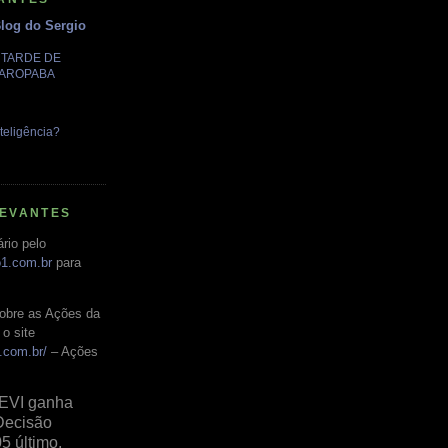
Blog do Sergio
A TARDE DE
GAROPABA
teligência?
LEVANTES
rio pelo
o1.com.br
para
obre as Ações da
o site
.com.br/
– Ações
EVI ganha
Decisão
05 último,