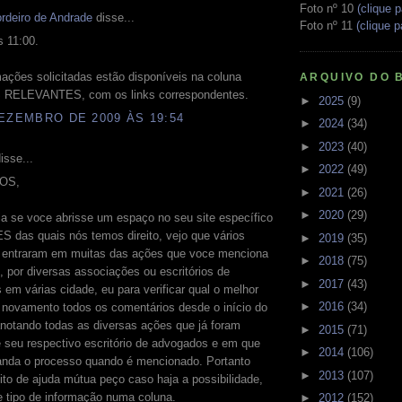
Foto nº 10
(clique p
rdeiro de Andrade
disse...
Foto nº 11
(clique p
s 11:00.
mações solicitadas estão disponíveis na coluna
ARQUIVO DO 
RELEVANTES, com os links correspondentes.
►
2025
(9)
EZEMBRO DE 2009 ÀS 19:54
►
2024
(34)
►
2023
(40)
isse...
►
2022
(49)
OS,
►
2021
(26)
►
2020
(29)
a se voce abrisse um espaço no seu site específico
 das quais nós temos direito, vejo que vários
►
2019
(35)
á entraram em muitas das ações que voce menciona
►
2018
(75)
, por diversas associações ou escritórios de
►
2017
(43)
em várias cidade, eu para verificar qual o melhor
►
2016
(34)
 novamento todos os comentários desde o início do
 anotando todas as diversas ações que já foram
►
2015
(71)
e seu respectivo escritório de advogados e em que
►
2014
(106)
anda o processo quando é mencionado. Portanto
►
2013
(107)
ito de ajuda mútua peço caso haja a possibilidade,
e tipo de informação numa coluna.
►
2012
(152)