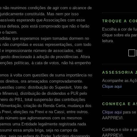
e não reunimos condições de agir com o alcance de
uridicamente constituída. Mas nem por isso
passíveis esperando que Associações com esse
TROQUE A CO
ssa defesa, pois está comprovado que não o farão
Escolha a cor de f
o o fazem.
clique sobre ela pa
medidas que esperamos sejam tomadas dormem no
leitura.
s não cumpridas e essas representações, com todo
el e impressionante número de associados, não
esto direcionado à adoção de providências. Afora
venções políticas, à cata de votos, não há empenho
ASSESSORIA 
emos à volta com questões de suma importância no
Acompanhe as Açõ
os direitos, ora ameaçados comprovadamente.
Clique aqui
estões como: distribuição do Superávit, Voto de
e Minerva), distribuição de dividendos e PLR pelo
eiro do PB1, total suspensão das contribuições
CONHEÇA E A
 Alimentação, criação do Renda Certa, mudança dos
 Previ, eleições na Previ e na Cassi, entre outros.
Clique aqui
para se 
zido número que aglomeramos com os mesmos
AAPPREVI.
ssemos uma Entidade legalmente registrada nada
Conheça o site e a
assumir essa ampla briga, seja no campo da
AAPPREVI.
dos, seja na esfera do Poder Judiciário disparando