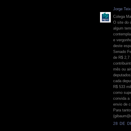
Jorge Teix
Colega Ma
O site do 
algum tem
contempla 
e vergonh
deste esp
Senado Fe
de R$ 2,7 
contribuin
mês ou ain
deputados)
cada deput
R$ 533 mil
como supe
convida a 
envio de c
Para tanto
(gibaum@g
28 DE D