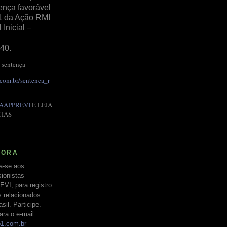
ença favorável
1 da Ação RMI
Inicial –
40.
 sentença
.com.br/sentenca_r
AAPPREVI
E LEIA
CIAS
RORA
a-se aos
ionistas
EVI, para registro
s relacionados
il. Participe.
ara o e-mail
o1.com.br