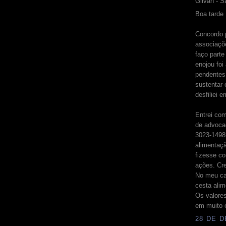
Gilvan - S
Boa tarde
Concordo 
associaçõ
faço parte
enojou fo
pendentes 
sustentar
desfiliei 
Entrei com
de advoca
3023-1498 
alimentaç
fizesse co
ações. Cre
No meu ca
cesta ali
Os valore
em muito 
28 DE D