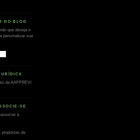
R DO BLOG
undo que deseja e
ra personalizar sua
JURÍDICA
es da AAPPREVI.
SSOCIE-SE
associar à
s propostas da