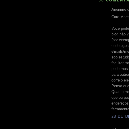
30 COMENTÁ
Anônimo d
Caro Marc
Você poder
blog não 
(por exemp
endereços
e'mails/m
sob estud
facilitar 
podermos 
para outr
correio el
Penso que 
Quanto ma
que eu po
endereços 
ferramenta 
28 DE D