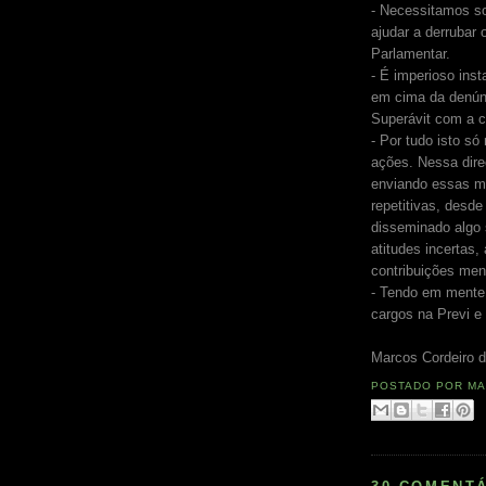
- Necessitamos s
ajudar a derrubar
Parlamentar.
- É imperioso ins
em cima da denúnc
Superávit com a c
- Por tudo isto só
ações. Nessa dire
enviando essas me
repetitivas, desd
disseminado algo 
atitudes incerta
contribuições men
- Tendo em mente
cargos na Previ 
Marcos Cordeiro d
POSTADO POR
MA