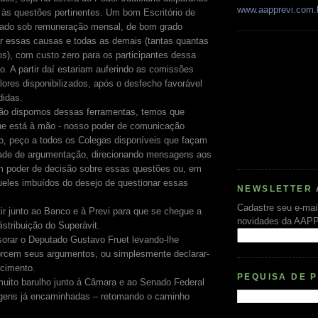
www.aapprevi.com.
às questões pertinentes. Um bom Escritório de
tado sob remuneração mensal, de bom grado
nar essas causas e todas as demais (tantas quantas
s), com custo zero para os participantes dessa
o. A partir daí estariam auferindo as comissões
lores disponibilizados, após o desfecho favorável
didas.
não dispomos dessas ferramentas, temos que
ue está à mão - nosso poder de comunicação
nto, peço a todos os Colegas disponíveis que façam
dade de argumentação, direcionando mensagens aos
m poder de decisão sobre essas questões ou, em
queles imbuídos do desejo de questionar essas
NEWSLETTER 
Cadastre seu e-mai
tir junto ao Banco e à Previ para que se chegue a
novidades da AAP
stribuição do Superávit.
orar o Deputado Gustavo Fruet levando-lhe
orcem seus argumentos, ou simplesmente declarar-
ecimento.
PEQUISA DE 
uito barulho junto à Câmara e ao Senado Federal
gens já encaminhadas – retomando o caminho