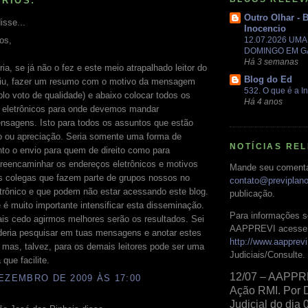
RIOS:
Outro Olhar - 
isse...
Inocencio
12.07.2026 UM
os,
DOMINGO EM 
Há 3 semanas
ia, se já não o fez e este meio atrapalhado leitor do
Blog do Ed
viu, fazer um resumo com o motivo da mensagem
532. O que é a In
lo voto de qualidade) e abaixo colocar todos os
Há 4 anos
 eletrônicos para onde devemos mandar
ensagens. Isto para todos os assuntos que estão
o ou apreciação. Seria somente uma forma de
NOTÍCIAS RE
tanto o envio para quem de direito como para
reencaminhar os endereços eletrônicos e motivos
Mande seu comentá
os colegas que fazem parte de grupos nossos no
contato@previplan
etrônico e que podem não estar acessando este blog.
publicação.
é muito importante intensificar esta disseminação.
Para informações s
is cedo agirmos melhores serão os resultados. Sei
AAPPREVI acesse 
deria pesquisar em tuas mensagens e anotar estes
http://www.aapprevi
mas, talvez, para os demais leitores pode ser uma
Judiciais/Consulte.
que facilite.
12/07 – AAPPR
EZEMBRO DE 2009 ÀS 17:00
Ação RMI. Por 
Judicial do dia 