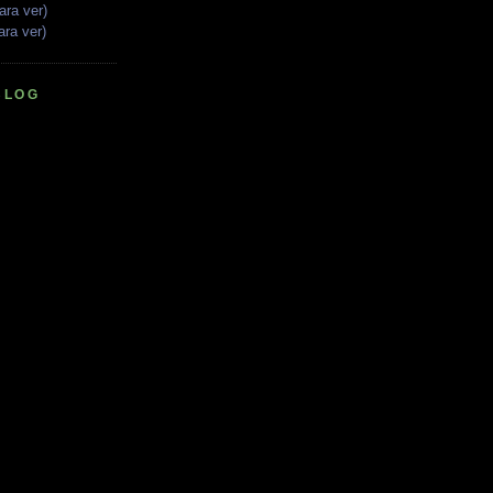
ara ver)
ara ver)
BLOG