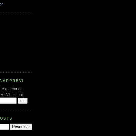
br
AAPPREVI
l e receba as
PREVI.
E-mail
POSTS