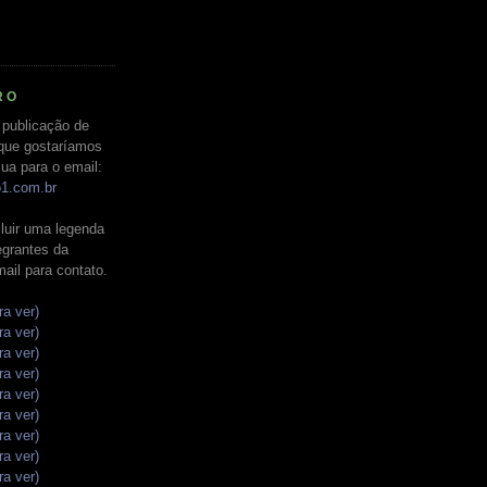
RO
 publicação de
que gostaríamos
ua para o email:
o1.com.br
luir uma legenda
tegrantes da
mail para contato.
ra ver)
ra ver)
ra ver)
ra ver)
ra ver)
ra ver)
ra ver)
ra ver)
ra ver)