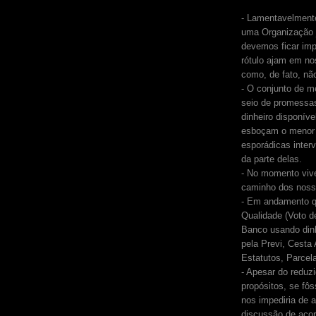
- Lamentavelment
uma Organização j
devemos ficar im
rótulo ajam em no
como, de fato, nã
- O conjunto de 
seio de promessa
dinheiro disponív
esboçam o menor g
esporádicas inter
da parte delas.
- No momento viv
caminho dos noss
- Em andamento qu
Qualidade (Voto d
Banco usando dinh
pela Previ, Cesta
Estatutos, Parcela
- Apesar do redu
propósitos, se fô
nos impediria de 
discussão de acor