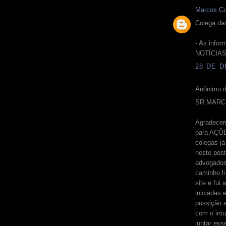
Marcos Co
Colega da
- As infor
NOTÍCIAS 
28 DE D
Anônimo d
SR.MARC
Agradeceri
para AÇÕES
colegas j
neste post
advogados 
caminho li
site e fui
iniciadas 
possição 
com o intu
juntar ess