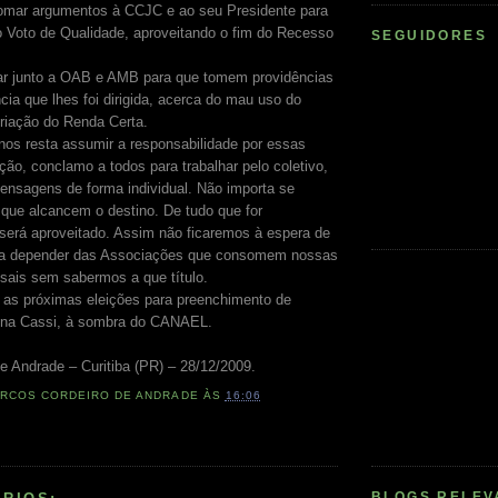
omar argumentos à CCJC e ao seu Presidente para
 o Voto de Qualidade, aproveitando o fim do Recesso
SEGUIDORES
tar junto a OAB e AMB para que tomem providências
ia que lhes foi dirigida, acerca do mau uso do
riação do Renda Certa.
 nos resta assumir a responsabilidade por essas
ção, conclamo a todos para trabalhar pelo coletivo,
nsagens de forma individual. Não importa se
e que alcancem o destino. De tudo que for
será aproveitado. Assim não ficaremos à espera de
s, a depender das Associações que consomem nossas
sais sem sabermos a que título.
 as próximas eleições para preenchimento de
e na Cassi, à sombra do CANAEL.
e Andrade – Curitiba (PR) – 28/12/2009.
RCOS CORDEIRO DE ANDRADE
ÀS
16:06
BLOGS RELEV